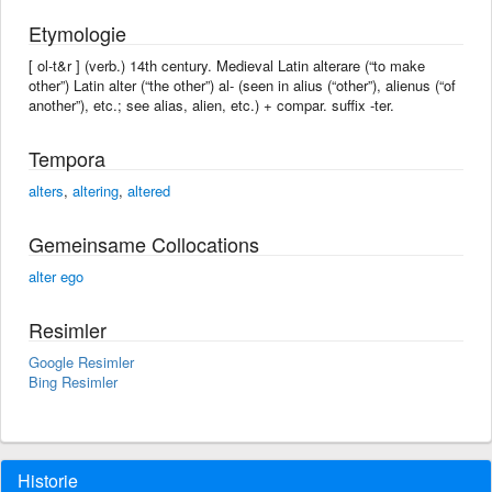
Etymologie
[ ol-t&r ] (verb.) 14th century. Medieval Latin alterare (“to make
other”) Latin alter (“the other”) al- (seen in alius (“other”), alienus (“of
another”), etc.; see alias, alien, etc.) + compar. suffix -ter.
Tempora
alters
,
altering
,
altered
Gemeinsame Collocations
alter ego
Resimler
Google Resimler
Bing Resimler
Historie