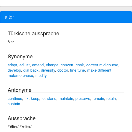
alter
Türkische aussprache
ôltır
Synonyme
adapt
,
adjust
,
amend
,
change
,
convert
,
cook
,
correct mid-course
,
develop
,
dial back
,
diversify
,
doctor
,
fine tune
,
make different
,
metamorphose
,
modify
Antonyme
continue
,
fix
,
keep
,
let stand
,
maintain
,
preserve
,
remain
,
retain
,
sustain
Aussprache
/ˈôltər/ /ˈɔːltɜr/