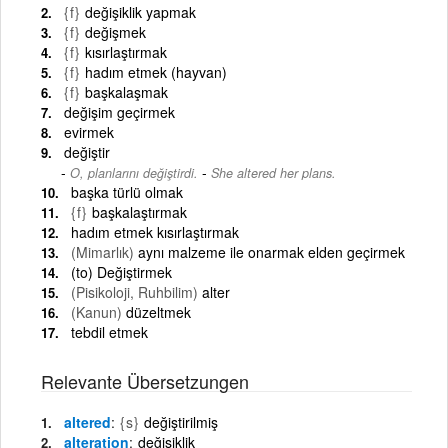
{f}
değişiklik yapmak
{f}
değişmek
{f}
kısırlaştırmak
{f}
hadım etmek (hayvan)
{f}
başkalaşmak
değişim geçirmek
evirmek
değiştir
-
O, planlarını değiştirdi.
She altered her plans.
başka türlü olmak
{f}
başkalaştırmak
hadım etmek kısırlaştırmak
(Mimarlık)
aynı malzeme ile onarmak elden geçirmek
(to) Değiştirmek
(Pisikoloji, Ruhbilim)
alter
(Kanun)
düzeltmek
tebdil etmek
Relevante Übersetzungen
altered
{s}
değiştirilmiş
alteration
değişiklik