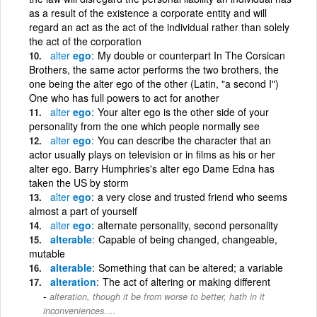
as a result of the existence a corporate entity and will
regard an act as the act of the individual rather than solely
the act of the corporation
alter
ego
My double or counterpart In The Corsican
Brothers, the same actor performs the two brothers, the
one being the alter ego of the other (Latin, "a second I")
One who has full powers to act for another
alter
ego
Your alter ego is the other side of your
personality from the one which people normally see
alter
ego
You can describe the character that an
actor usually plays on television or in films as his or her
alter ego. Barry Humphries's alter ego Dame Edna has
taken the US by storm
alter
ego
a very close and trusted friend who seems
almost a part of yourself
alter
ego
alternate personality, second personality
alterable
Capable of being changed, changeable,
mutable
alterable
Something that can be altered; a variable
alteration
The act of altering or making different
alteration, though it be from worse to better, hath in it
inconveniences….