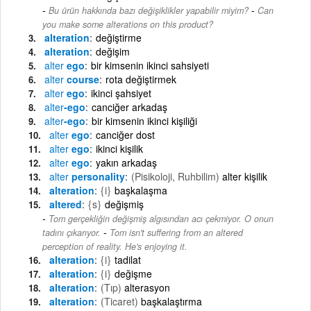
-
Bu ürün hakkında bazı değişiklikler yapabilir miyim?
Can
you make some alterations on this product?
alteration
değiştirme
alteration
değişim
alter
ego
bir kimsenin ikinci sahsiyeti
alter
course
rota değiştirmek
alter
ego
ikinci şahsiyet
alter
-ego
canciğer arkadaş
alter
-ego
bir kimsenin ikinci kişiliği
alter
ego
canciğer dost
alter
ego
ikinci kişilik
alter
ego
yakın arkadaş
alter
personality
(Pisikoloji, Ruhbilim)
alter kişilik
alteration
{i}
başkalaşma
altered
{s}
değişmiş
Tom gerçekliğin değişmiş algısından acı çekmiyor. O onun
-
tadını çıkarıyor.
Tom isn't suffering from an altered
perception of reality. He's enjoying it.
alteration
{i}
tadilat
alteration
{i}
değişme
alteration
(Tıp)
alterasyon
alteration
(Ticaret)
başkalaştırma