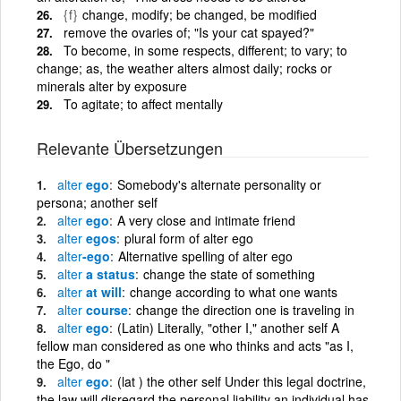
{f}
change, modify; be changed, be modified
remove the ovaries of; "Is your cat spayed?"
To become, in some respects, different; to vary; to
change; as, the weather alters almost daily; rocks or
minerals alter by exposure
To agitate; to affect mentally
Relevante Übersetzungen
alter
ego
Somebody's alternate personality or
persona; another self
alter
ego
A very close and intimate friend
alter
egos
plural form of alter ego
alter
-ego
Alternative spelling of alter ego
alter
a status
change the state of something
alter
at will
change according to what one wants
alter
course
change the direction one is traveling in
alter
ego
(Latin) Literally, "other I," another self A
fellow man considered as one who thinks and acts "as I,
the Ego, do "
alter
ego
(lat ) the other self Under this legal doctrine,
the law will disregard the personal liability an individual has