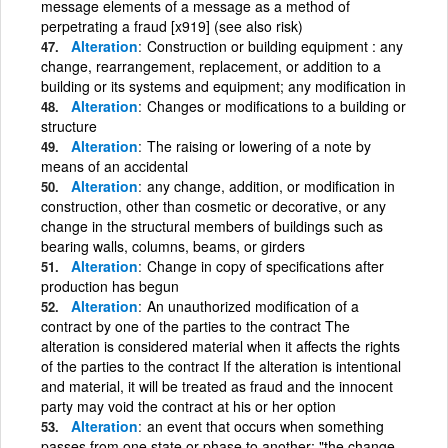
message elements of a message as a method of
perpetrating a fraud [x919] (see also risk)
Alteration
Construction or building equipment : any
change, rearrangement, replacement, or addition to a
building or its systems and equipment; any modification in
Alteration
Changes or modifications to a building or
structure
Alteration
The raising or lowering of a note by
means of an accidental
Alteration
any change, addition, or modification in
construction, other than cosmetic or decorative, or any
change in the structural members of buildings such as
bearing walls, columns, beams, or girders
Alteration
Change in copy of specifications after
production has begun
Alteration
An unauthorized modification of a
contract by one of the parties to the contract The
alteration is considered material when it affects the rights
of the parties to the contract If the alteration is intentional
and material, it will be treated as fraud and the innocent
party may void the contract at his or her option
Alteration
an event that occurs when something
passes from one state or phase to another; "the change