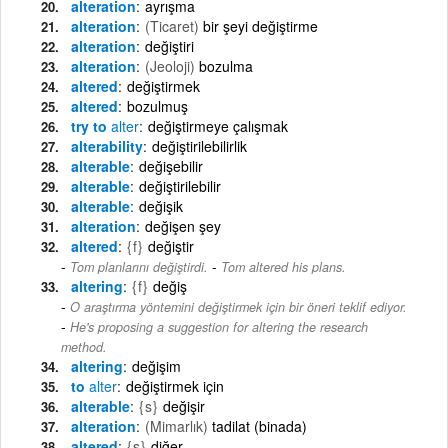
alteration
ayrışma
alteration
(Ticaret)
bir şeyi değiştirme
alteration
değiştiri
alteration
(Jeoloji)
bozulma
altered
değiştirmek
altered
bozulmuş
try to
alter
değiştirmeye çalışmak
alterability
değiştirilebilirlik
alterable
değişebilir
alterable
değiştirilebilir
alterable
değişik
alteration
değişen şey
altered
{f}
değiştir
-
Tom planlarını değiştirdi.
Tom altered his plans.
altering
{f}
değiş
O araştırma yöntemini değiştirmek için bir öneri teklif ediyor.
-
He's proposing a suggestion for altering the research
method.
altering
değişim
to
alter
değiştirmek için
alterable
{s}
değişir
alteration
(Mimarlık)
tadilat (binada)
altered
{s}
diğer