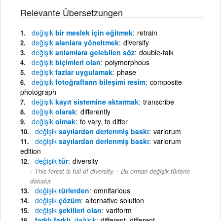
Relevante Übersetzungen
değişik
bir meslek için eğitmek
retrain
değişik
alanlara yöneltmek
diversify
değişik
anlamlara gelebilen söz
double-talk
değişik
biçimleri olan
polymorphous
değişik
fazlar uygulamak
phase
değişik
fotoğrafların bileşimi resim
composite
photograph
değişik
kayıt sistemine aktarmak
transcribe
değişik
olarak
differently
değişik
olmak
to vary, to differ
değişik
sayılardan derlenmiş baskı
variorum
değişik
sayılardan derlenmiş baskı
variorum
edition
değişik
tür
diversity
-
This forest is full of diversity.
Bu orman değişik türlerle
doludur.
değişik
türlerden
omnifarious
değişik
çözüm
alternative solution
değişik
şekilleri olan
variform
farklı farklı,
değişik
different, different