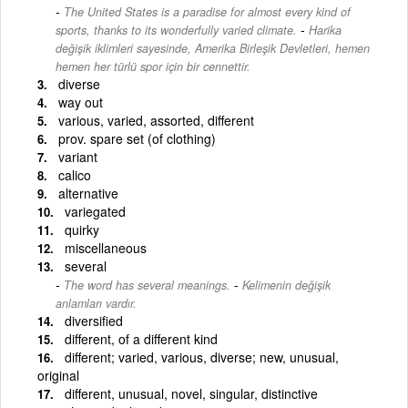
The United States is a paradise for almost every kind of
-
sports, thanks to its wonderfully varied climate.
Harika
değişik iklimleri sayesinde, Amerika Birleşik Devletleri, hemen
hemen her türlü spor için bir cennettir.
diverse
way out
various, varied, assorted, different
prov. spare set (of clothing)
variant
calico
alternative
variegated
quirky
miscellaneous
several
-
The word has several meanings.
Kelimenin değişik
anlamları vardır.
diversified
different, of a different kind
different; varied, various, diverse; new, unusual,
original
different, unusual, novel, singular, distinctive