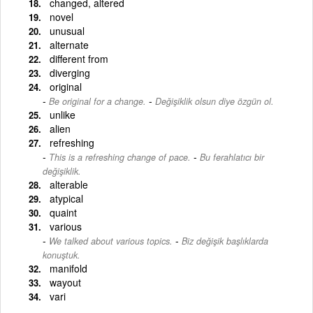
changed, altered
novel
unusual
alternate
different from
diverging
original
-
Be original for a change.
Değişiklik olsun diye özgün ol.
unlike
alien
refreshing
-
This is a refreshing change of pace.
Bu ferahlatıcı bir
değişiklik.
alterable
atypical
quaint
various
-
We talked about various topics.
Biz değişik başlıklarda
konuştuk.
manifold
wayout
vari