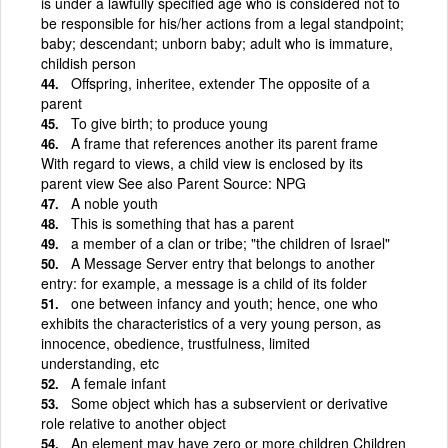
is under a lawfully specified age who is considered not to
be responsible for his/her actions from a legal standpoint;
baby; descendant; unborn baby; adult who is immature,
childish person
Offspring, inheritee, extender The opposite of a
parent
To give birth; to produce young
A frame that references another its parent frame
With regard to views, a child view is enclosed by its
parent view See also Parent Source: NPG
A noble youth
This is something that has a parent
a member of a clan or tribe; "the children of Israel"
A Message Server entry that belongs to another
entry: for example, a message is a child of its folder
one between infancy and youth; hence, one who
exhibits the characteristics of a very young person, as
innocence, obedience, trustfulness, limited
understanding, etc
A female infant
Some object which has a subservient or derivative
role relative to another object
An element may have zero or more children Children