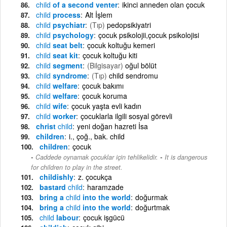
child
of a second venter
ikinci anneden olan çocuk
child
process
Alt İşlem
child
psychiatr
(Tıp)
pedopsikiyatri
child
psychology
çocuk psikolojii,çocuk psikolojisi
child
seat belt
çocuk koltuğu kemeri
child
seat kit
çocuk koltuğu kiti
child
segment
(Bilgisayar)
oğul bölüt
child
syndrome
(Tıp)
child sendromu
child
welfare
çocuk bakımı
child
welfare
çocuk koruma
child
wife
çocuk yaşta evli kadın
child
worker
çocuklarla ilgili sosyal görevli
christ
child
yeni doğan hazreti İsa
children
i., çoğ., bak. child
children
çocuk
-
Caddede oynamak çocuklar için tehlikelidir.
It is dangerous
for children to play in the street.
childishly
z. çocukça
bastard
child
haramzade
bring a
child
into the world
doğurmak
bring a
child
into the world
doğurtmak
child
labour
çocuk işgücü