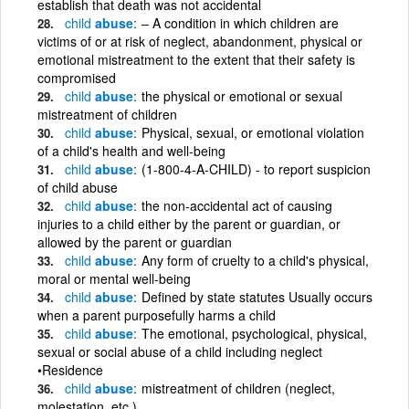
establish that death was not accidental
child
abuse
– A condition in which children are
victims of or at risk of neglect, abandonment, physical or
emotional mistreatment to the extent that their safety is
compromised
child
abuse
the physical or emotional or sexual
mistreatment of children
child
abuse
Physical, sexual, or emotional violation
of a child's health and well-being
child
abuse
(1-800-4-A-CHILD) - to report suspicion
of child abuse
child
abuse
the non-accidental act of causing
injuries to a child either by the parent or guardian, or
allowed by the parent or guardian
child
abuse
Any form of cruelty to a child's physical,
moral or mental well-being
child
abuse
Defined by state statutes Usually occurs
when a parent purposefully harms a child
child
abuse
The emotional, psychological, physical,
sexual or social abuse of a child including neglect
•Residence
child
abuse
mistreatment of children (neglect,
molestation, etc.)