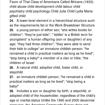
Favor of That Class of Americans Called Africans (1833).
child abuse child development child labour child
psychiatry child psychology Child Julia Child Lydia Maria
gifted child
A lower-level element in a hierarchical structure such
as the requirements list or the Work Breakdown Structure
a young person of either sex; "she writes books for
children"; "they're just kids"; "`tiddler' is a British term for
youngsters" a human offspring (son or daughter) of any
age; "they had three children"; "they were able to send
their kids to college" an immature childish person; "he
remained a child in practical matters as long as he lived";
"stop being a baby!" a member of a clan or tribe; "the
children of Israel
A natural child, adoptive child, foster child, or
stepchild
an immature childish person; "he remained a child in
practical matters as long as he lived"; "stop being a
baby!"
Includes a son or daughter by birth, a stepchild, or
adopted child of the householder, regardless of the child's
age or marital status Unlike the 1990 and 2000 decennial
censuses, the American Community Survey does not