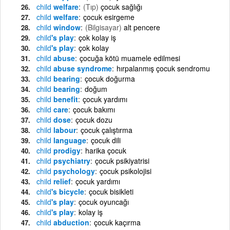
child
welfare
(Tıp)
çocuk sağlığı
child
welfare
çocuk esirgeme
child
window
(Bilgisayar)
alt pencere
child
's play
çok kolay iş
child
's play
çok kolay
child
abuse
çocuğa kötü muamele edilmesi
child
abuse syndrome
hırpalanmış çocuk sendromu
child
bearing
çocuk doğurma
child
bearing
doğum
child
benefit
çocuk yardımı
child
care
çocuk bakımı
child
dose
çocuk dozu
child
labour
çocuk çalıştırma
child
language
çocuk dili
child
prodigy
harika çocuk
child
psychiatry
çocuk psikiyatrisi
child
psychology
çocuk psikolojisi
child
relief
çocuk yardımı
child
's bicycle
çocuk bisikleti
child
's play
çocuk oyuncağı
child
's play
kolay iş
child
abduction
çocuk kaçırma