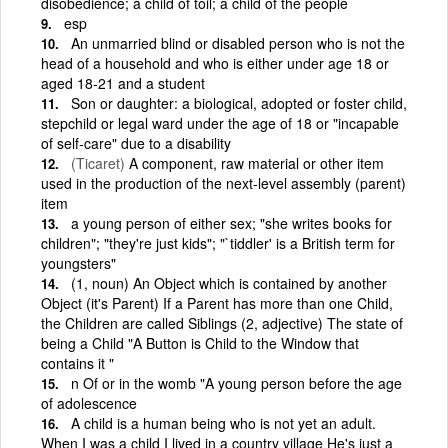
disobedience; a child of toil; a child of the people
esp
An unmarried blind or disabled person who is not the
head of a household and who is either under age 18 or
aged 18-21 and a student
Son or daughter: a biological, adopted or foster child,
stepchild or legal ward under the age of 18 or "incapable
of self-care" due to a disability
(Ticaret)
A component, raw material or other item
used in the production of the next-level assembly (parent)
item
a young person of either sex; "she writes books for
children"; "they're just kids"; "`tiddler' is a British term for
youngsters"
(1, noun) An Object which is contained by another
Object (it's Parent) If a Parent has more than one Child,
the Children are called Siblings (2, adjective) The state of
being a Child "A Button is Child to the Window that
contains it "
n Of or in the womb "A young person before the age
of adolescence
A child is a human being who is not yet an adult.
When I was a child I lived in a country village He's just a