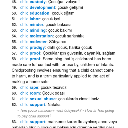
child
custody
Çocuğun velayeti
child
development
çocuk gelişimi
child
education
çocuk eğitim
child
labor
çocuk işçi
child
minder
çocuk bakıcısı
child
minding
çocuk bakımı
child
molestation
çocuk sarkıntılık
child
molester
Sübyancı
child
prodigy
dâhi çocuk, harika çocuk
child
proof
Çocuklar için güvenilir, dayanıklı, sağlam
child
proof
Something that iş childproof has been
made safe for contact with, or use by, children or infants.
Childproofing involves ensuring that a child cannot come
to harm, and iş a term particularly applied to the act of
making a home safe
child
rape
çocuk tecavüz
child
room
Çocuk odası
child
sexual abuse
çocuklarda cinsel taciz
child
support
Nafaka
-
Tom çocuk nafakasını nasıl ödeyecek?
How is Tom going
to pay child support?
child
support
mahkeme kararı ile ayrılmış anne veya
babadan birinin çocuğun bakımı için diğerine verdiği para