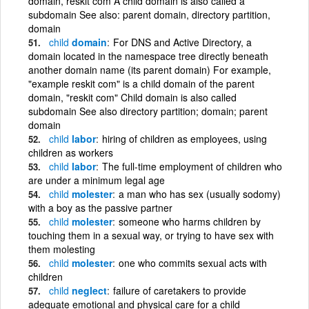
domain, reskit com A child domain is also called a
subdomain See also: parent domain, directory partition,
domain
child
domain
For DNS and Active Directory, a
domain located in the namespace tree directly beneath
another domain name (its parent domain) For example,
"example reskit com" is a child domain of the parent
domain, "reskit com" Child domain is also called
subdomain See also directory partition; domain; parent
domain
child
labor
hiring of children as employees, using
children as workers
child
labor
The full-time employment of children who
are under a minimum legal age
child
molester
a man who has sex (usually sodomy)
with a boy as the passive partner
child
molester
someone who harms children by
touching them in a sexual way, or trying to have sex with
them molesting
child
molester
one who commits sexual acts with
children
child
neglect
failure of caretakers to provide
adequate emotional and physical care for a child