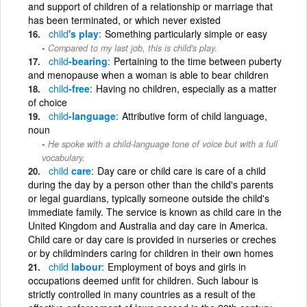
and support of children of a relationship or marriage that
has been terminated, or which never existed
child
's play
Something particularly simple or easy
Compared to my last job, this is child's play.
child
-bearing
Pertaining to the time between puberty
and menopause when a woman is able to bear children
child
-free
Having no children, especially as a matter
of choice
child
-language
Attributive form of child language,
noun
He spoke with a child-language tone of voice but with a full
vocabulary.
child
care
Day care or child care is care of a child
during the day by a person other than the child's parents
or legal guardians, typically someone outside the child's
immediate family. The service is known as child care in the
United Kingdom and Australia and day care in America.
Child care or day care is provided in nurseries or creches
or by childminders caring for children in their own homes
child
labour
Employment of boys and girls in
occupations deemed unfit for children. Such labour is
strictly controlled in many countries as a result of the