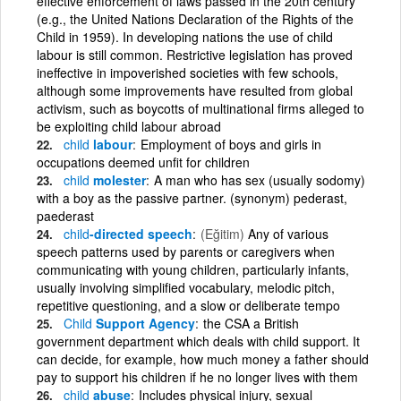
effective enforcement of laws passed in the 20th century
(e.g., the United Nations Declaration of the Rights of the
Child in 1959). In developing nations the use of child
labour is still common. Restrictive legislation has proved
ineffective in impoverished societies with few schools,
although some improvements have resulted from global
activism, such as boycotts of multinational firms alleged to
be exploiting child labour abroad
child
labour
Employment of boys and girls in
occupations deemed unfit for children
child
molester
A man who has sex (usually sodomy)
with a boy as the passive partner. (synonym) pederast,
paederast
child
-directed speech
(Eğitim)
Any of various
speech patterns used by parents or caregivers when
communicating with young children, particularly infants,
usually involving simplified vocabulary, melodic pitch,
repetitive questioning, and a slow or deliberate tempo
Child
Support Agency
the CSA a British
government department which deals with child support. It
can decide, for example, how much money a father should
pay to support his children if he no longer lives with them
child
abuse
Includes physical injury, sexual