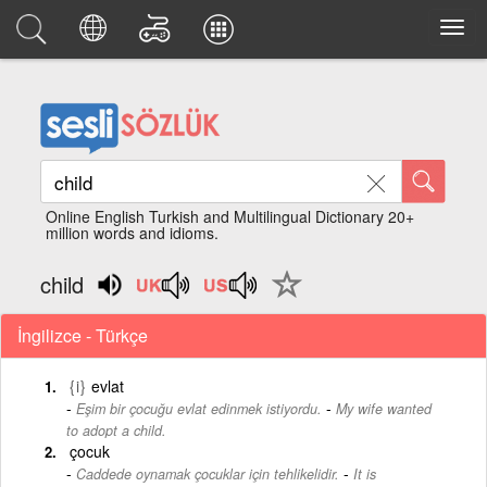
Online English Turkish and Multilingual Dictionary 20+
million words and idioms.
child
İngilizce - Türkçe
{i}
evlat
-
Eşim bir çocuğu evlat edinmek istiyordu.
My wife wanted
to adopt a child.
çocuk
-
Caddede oynamak çocuklar için tehlikelidir.
It is