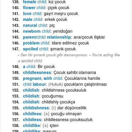
female
child
kız çocuk
flower
child
çiçek çocuk
love
child
gayri meşru çocuk
male
child
erkek çocuk
natural
child
piç
newborn
child
yenidoğan
parent/
child
relationship
ana/çocuk ilişkisi
problem
child
idare edilmez çocuk
spoiled
child
şımarık çocuk
-
Sen bir şımarık çocuk gibi davranıyorsun.
You're acting like
a spoiled child.
a
child
Bir çocuk
childlessness
Çocuk sahibi olamama
pregnant, with
child
Çocuklarına hamile
child
labour
(Hukuk)
çocukların çalıştırılması
childish
childishness çocuksuluk
childish
çocuğumsu
childish
childishly çocukça
childishness
{i}
dar düşüncelilik
childless
{s}
çocuğu olmayan
childless
childlessness çocuksuzluk
childlike
{s}
içten
childlike
masum