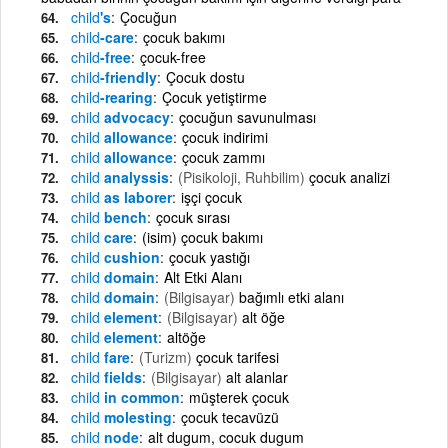
child
's
Çocuğun
child
-care
çocuk bakımı
child
-free
çocuk-free
child
-friendly
Çocuk dostu
child
-rearing
Çocuk yetiştirme
child
advocacy
çocuğun savunulması
child
allowance
çocuk indirimi
child
allowance
çocuk zammı
child
analyssis
(Pisikoloji, Ruhbilim)
çocuk analizi
child
as laborer
işçi çocuk
child
bench
çocuk sırası
child
care
(isim) çocuk bakımı
child
cushion
çocuk yastığı
child
domain
Alt Etki Alanı
child
domain
(Bilgisayar)
bağımlı etki alanı
child
element
(Bilgisayar)
alt öğe
child
element
altöğe
child
fare
(Turizm)
çocuk tarifesi
child
fields
(Bilgisayar)
alt alanlar
child
in common
müşterek çocuk
child
molesting
çocuk tecavüzü
child
node
alt dugum, cocuk dugum