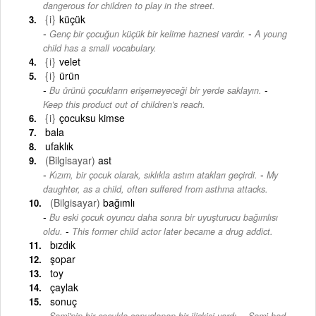
dangerous for children to play in the street.
{i}
küçük
-
Genç bir çocuğun küçük bir kelime haznesi vardır.
A young
child has a small vocabulary.
{i}
velet
{i}
ürün
-
Bu ürünü çocukların erişemeyeceği bir yerde saklayın.
Keep this product out of children's reach.
{i}
çocuksu kimse
bala
ufaklık
(Bilgisayar)
ast
-
Kızım, bir çocuk olarak, sıklıkla astım atakları geçirdi.
My
daughter, as a child, often suffered from asthma attacks.
(Bilgisayar)
bağımlı
Bu eski çocuk oyuncu daha sonra bir uyuşturucu bağımlısı
-
oldu.
This former child actor later became a drug addict.
bızdık
şopar
toy
çaylak
sonuç
-
Sami'nin bir çocukla sonuçlanan bir ilişkisi vardı.
Sami had