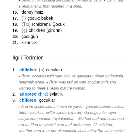
a relationship that resulted in a child.
deneyimsiz
{i}
çocuk; bebek
(Tıp)
(children). Çocuk
{ç}
chil.dren (çîl'drın)
çocuğun
kızancık
İlgili Terimler
childish
{s}
çocuksu
Peter, çocuksu kızlardan bıktı ve gerçekten olgun bir kadınla
-
tanışmak istedi.
Peter was fed up with childish girls and
wanted to meet a really mature woman.
adopted
child
evlatlık
children
çocuklar
Ana ve çocuk özel ihtimam ve yardım görmek hakkını haizdir.
Bütün çocuklar, evlilik içinde veya dışında doğsunlar, aynı
-
sosyal korunmadan faydalanırlar.
Motherhood and childhood
are entitled to special care and assistance. All children,
whether born in or out of wedlock, shall enjoy the same social