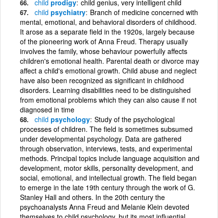
child
prodigy
child genius, very intelligent child
child
psychiatry
Branch of medicine concerned with
mental, emotional, and behavioral disorders of childhood.
It arose as a separate field in the 1920s, largely because
of the pioneering work of Anna Freud. Therapy usually
involves the family, whose behaviour powerfully affects
children's emotional health. Parental death or divorce may
affect a child's emotional growth. Child abuse and neglect
have also been recognized as significant in childhood
disorders. Learning disabilities need to be distinguished
from emotional problems which they can also cause if not
diagnosed in time
child
psychology
Study of the psychological
processes of children. The field is sometimes subsumed
under developmental psychology. Data are gathered
through observation, interviews, tests, and experimental
methods. Principal topics include language acquisition and
development, motor skills, personality development, and
social, emotional, and intellectual growth. The field began
to emerge in the late 19th century through the work of G.
Stanley Hall and others. In the 20th century the
psychoanalysts Anna Freud and Melanie Klein devoted
themselves to child psychology, but its most influential