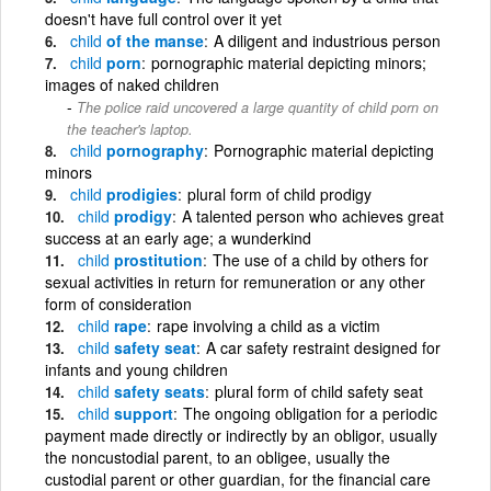
doesn't have full control over it yet
child
of the manse
A diligent and industrious person
child
porn
pornographic material depicting minors;
images of naked children
The police raid uncovered a large quantity of child porn on
the teacher's laptop.
child
pornography
Pornographic material depicting
minors
child
prodigies
plural form of child prodigy
child
prodigy
A talented person who achieves great
success at an early age; a wunderkind
child
prostitution
The use of a child by others for
sexual activities in return for remuneration or any other
form of consideration
child
rape
rape involving a child as a victim
child
safety seat
A car safety restraint designed for
infants and young children
child
safety seats
plural form of child safety seat
child
support
The ongoing obligation for a periodic
payment made directly or indirectly by an obligor, usually
the noncustodial parent, to an obligee, usually the
custodial parent or other guardian, for the financial care