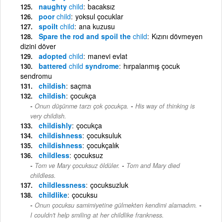
naughty
child
bacaksız
poor
child
yoksul çocuklar
spoilt
child
ana kuzusu
Spare the rod and spoil the
child
Kızını dövmeyen
dizini döver
adopted
child
manevi evlat
battered
child
syndrome
hırpalanmış çocuk
sendromu
childish
saçma
childish
çocukça
-
Onun düşünme tarzı çok çocukça.
His way of thinking is
very childish.
childishly
çocukça
childishness
çocuksuluk
childishness
çocukçalık
childless
çocuksuz
-
Tom ve Mary çocuksuz öldüler.
Tom and Mary died
childless.
childlessness
çocuksuzluk
childlike
çocuksu
-
Onun çocuksu samimiyetine gülmekten kendimi alamadım.
I couldn't help smiling at her childlike frankness.