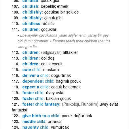
childish
çocuk gibi
childish
bebeklik etmek
childishly
çocuksu bir şekilde
childishly
çocuk gibi
childless
dölsüz
children
çocukları
Ebeveynler çocuklarına yalan söylemenin yanlış bir şey
-
olduğunu öğretirler.
Parents teach their children that it's
wrong to lie.
children
(Bilgisayar)
alttakiler
children
döl döş
children
çoluk çocuk
cute
child
maskara
deliver a
child
doğurtmak
dependent
child
bağımlı çocuk
expect a
child
çocuk beklemek
foster
child
üvey evlat
foster
child
bakılan çocuk
foster
child
fantasy
(Pisikoloji, Ruhbilim)
üvey evlat
fantazisi
give birth to a
child
çocuk doğurmak
middle
child
ortanca
naughty
child
yumurcak