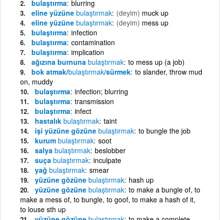
bulaştırma
blurring
eline yüzüne
bulaştırmak
(deyim)
muck up
eline yüzüne
bulaştırmak
(deyim)
mess up
bulaştırma
infection
bulaştırma
contamination
bulaştırma
implication
ağızına burnuna
bulaştırmak
to mess up (a job)
bok atmak/
bulaştırmak
/sürmek
to slander, throw mud
on, muddy
bulaştırma
infection; blurring
bulaştırma
transmission
bulaştırma
infect
hastalık
bulaştırmak
taint
işi yüzüne gözüne
bulaştırmak
to bungle the job
kurum
bulaştırmak
soot
salya
bulaştırmak
beslobber
suça
bulaştırmak
inculpate
yağ
bulaştırmak
smear
yüzüne gözüne
bulaştırmak
hash up
yüzüne gözüne
bulaştırmak
to make a bungle of, to
make a mess of, to bungle, to goof, to make a hash of it,
to louse sth up
yüzüne gözüne
bulaştırmak
to make a complete