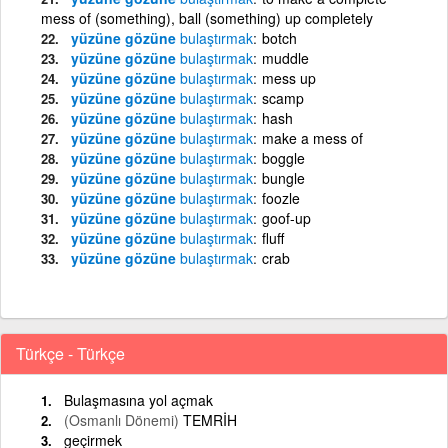
mess of (something), ball (something) up completely
yüzüne gözüne
bulaştırmak
botch
yüzüne gözüne
bulaştırmak
muddle
yüzüne gözüne
bulaştırmak
mess up
yüzüne gözüne
bulaştırmak
scamp
yüzüne gözüne
bulaştırmak
hash
yüzüne gözüne
bulaştırmak
make a mess of
yüzüne gözüne
bulaştırmak
boggle
yüzüne gözüne
bulaştırmak
bungle
yüzüne gözüne
bulaştırmak
foozle
yüzüne gözüne
bulaştırmak
goof-up
yüzüne gözüne
bulaştırmak
fluff
yüzüne gözüne
bulaştırmak
crab
Türkçe - Türkçe
Bulaşmasına yol açmak
(Osmanlı Dönemi)
TEMRİH
geçirmek