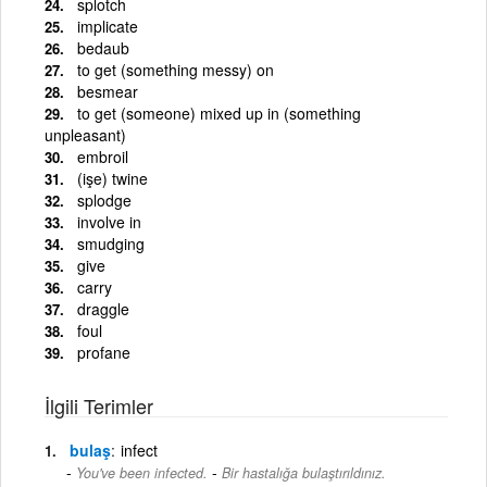
splotch
implicate
bedaub
to get (something messy) on
besmear
to get (someone) mixed up in (something
unpleasant)
embroil
(işe) twine
splodge
involve in
smudging
give
carry
draggle
foul
profane
İlgili Terimler
bulaş
infect
-
You've been infected.
Bir hastalığa bulaştırıldınız.