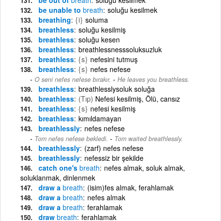
be unable to
breath
soluğu kesilmek
breathing
{i}
soluma
breathless
soluğu kesilmiş
breathless
soluğu kesen
breathless
breathlessnesssoluksuzluk
breathless
{s}
nefesini tutmuş
breathless
{s}
nefes nefese
-
O seni nefes nefese bırakır.
He leaves you breathless.
breathless
breathlesslysoluk soluğa
breathless
(Tıp)
Nefesi kesilmiş, Ölü, cansız
breathless
{s}
nefesi kesilmiş
breathless
kımıldamayan
breathlessly
nefes nefese
-
Tom nefes nefese bekledi.
Tom waited breathlessly.
breathlessly
(zarf) nefes nefese
breathlessly
nefessiz bir şekilde
catch one's
breath
nefes almak, soluk almak,
soluklanmak, dinlenmek
draw a
breath
(isim)fes almak, ferahlamak
draw a
breath
nefes almak
draw a
breath
ferahlamak
draw
breath
ferahlamak