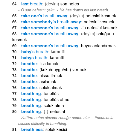
last
breath
(deyim)
son nefes
-
O son nefesini çekti.
He has drawn his last breath.
take one's
breath
away
(deyim)
nefesini kesmek
take somebody's
breath
away
nefesini kesmek
take someone's
breath
away
-in nefesini kesmek
take someone's
breath
away
(deyim)
soluğunu
kesmek
take someone's
breath
away
heyecanlandırmak
baby's
breath
karanfil
babys
breath
karanfil
breathe
fısıldamak
breathe
(koku/duygu/vb.) vermek
breathe
hissettirmek
breathe
aşılamak
breathe
soluk almak
breathing
teneffüs
breathing
teneffüs etme
breathing
soluk alma
breathing
{f}
nefes al
-
Zatürre nefes almada zorluğa neden olur.
Pneumonia
causes difficulty in breathing.
breathless
soluk kesici