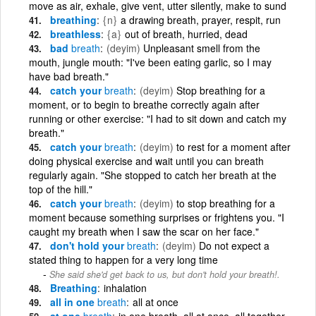
move as air, exhale, give vent, utter silently, make to sund
breathing
{n}
a drawing breath, prayer, respit, run
breathless
{a}
out of breath, hurried, dead
bad
breath
(deyim)
Unpleasant smell from the
mouth, jungle mouth: "I've been eating garlic, so I may
have bad breath."
catch your
breath
(deyim)
Stop breathing for a
moment, or to begin to breathe correctly again after
running or other exercise: "I had to sit down and catch my
breath."
catch your
breath
(deyim)
to rest for a moment after
doing physical exercise and wait until you can breath
regularly again. "She stopped to catch her breath at the
top of the hill."
catch your
breath
(deyim)
to stop breathing for a
moment because something surprises or frightens you. "I
caught my breath when I saw the scar on her face."
don't hold your
breath
(deyim)
Do not expect a
stated thing to happen for a very long time
She said she'd get back to us, but don't hold your breath!.
Breathing
inhalation
all in one
breath
all at once
at one
breath
in one breath, all at once, all together