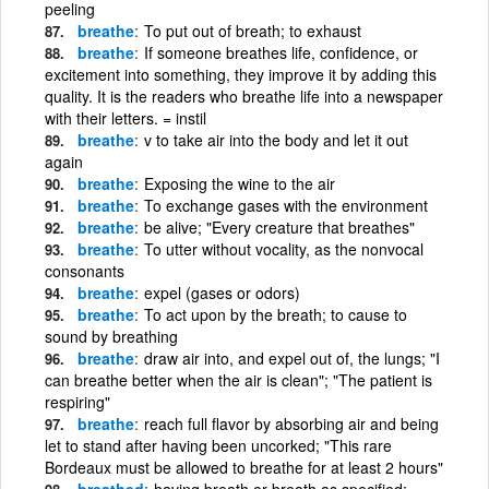
peeling
breathe
To put out of breath; to exhaust
breathe
If someone breathes life, confidence, or
excitement into something, they improve it by adding this
quality. It is the readers who breathe life into a newspaper
with their letters. = instil
breathe
v to take air into the body and let it out
again
breathe
Exposing the wine to the air
breathe
To exchange gases with the environment
breathe
be alive; "Every creature that breathes"
breathe
To utter without vocality, as the nonvocal
consonants
breathe
expel (gases or odors)
breathe
To act upon by the breath; to cause to
sound by breathing
breathe
draw air into, and expel out of, the lungs; "I
can breathe better when the air is clean"; "The patient is
respiring"
breathe
reach full flavor by absorbing air and being
let to stand after having been uncorked; "This rare
Bordeaux must be allowed to breathe for at least 2 hours"
breathed
having breath or breath as specified;