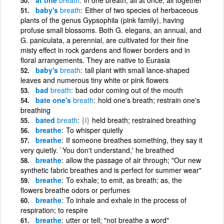
baby's
breath
Either of two species of herbaceous
plants of the genus Gypsophila (pink family), having
profuse small blossoms. Both G. elegans, an annual, and
G. paniculata, a perennial, are cultivated for their fine
misty effect in rock gardens and flower borders and in
floral arrangements. They are native to Eurasia
baby's
breath
tall plant with small lance-shaped
leaves and numerous tiny white or pink flowers
bad
breath
bad odor coming out of the mouth
bate one's
breath
hold one's breath; restrain one's
breathing
bated
breath
{i}
held breath; restrained breathing
breathe
To whisper quietly
breathe
If someone breathes something, they say it
very quietly. `You don't understand,' he breathed
breathe
allow the passage of air through; "Our new
synthetic fabric breathes and is perfect for summer wear"
breathe
To exhale; to emit, as breath; as, the
flowers breathe odors or perfumes
breathe
To inhale and exhale in the process of
respiration; to respire
breathe
utter or tell; "not breathe a word"