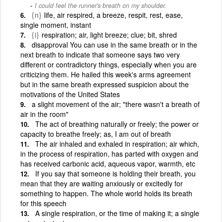
I could feel the runner's breath on my shoulder.
{n}
life, air respired, a breeze, respit, rest, ease,
single moment, instant
{i}
respiration; air, light breeze; clue; bit, shred
disapproval You can use in the same breath or in the
next breath to indicate that someone says two very
different or contradictory things, especially when you are
criticizing them. He hailed this week's arms agreement
but in the same breath expressed suspicion about the
motivations of the United States
a slight movement of the air; "there wasn't a breath of
air in the room"
The act of breathing naturally or freely; the power or
capacity to breathe freely; as, I am out of breath
The air inhaled and exhaled in respiration; air which,
in the process of respiration, has parted with oxygen and
has received carbonic acid, aqueous vapor, warmth, etc
If you say that someone is holding their breath, you
mean that they are waiting anxiously or excitedly for
something to happen. The whole world holds its breath
for this speech
A single respiration, or the time of making it; a single