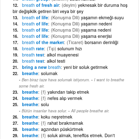
breath
of fresh air
(deyim)
yeknesak bir duruma hoş
bir değişiklik getiren biri veya bir şey
breath
of life
(Konuşma Dili)
yaşamın ekmeği-suyu
breath
of life
(Konuşma Dili)
yaşamın nedeni
breath
of life
(Konuşma Dili)
yaşama nedeni
breath
of life
(Konuşma Dili)
yaşama enerjisi
breath
of the market
(Ticaret)
borsanın derinliği
breath
rate
(Tıp)
solunum hızı
breath
test
alkol muayenesi
breath
test
alkol testi
bring a new
breath
yeni bir soluk getirmek
breathe
solumak
-
Ben biraz taze hava solumak istiyorum.
I want to breathe
some fresh air.
breathe
{f}
yakından takip etmek
breathe
{f}
nefes alıp vermek
breathe
solu
-
Bütün insanlar hava solur.
All people breathe air.
breathe
koku neşretmek
breathe
{f}
rahat bırakmamak
breathe
agzından püskürtmek
breathe
{f}
soluk almak, teneffüs etmek. Don't