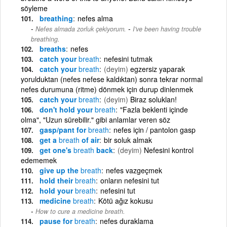
söyleme
breathing
nefes alma
-
Nefes almada zorluk çekiyorum.
I've been having trouble
breathing.
breaths
nefes
catch your
breath
nefesini tutmak
catch your
breath
(deyim)
egzersiz yaparak
yorulduktan (nefes nefese kaldıktan) sonra tekrar normal
nefes durumuna (ritme) dönmek için durup dinlenmek
catch your
breath
(deyim)
Biraz soluklan!
don't hold your
breath
"Fazla beklenti içinde
olma", "Uzun sürebilir." gibi anlamlar veren söz
gasp/pant for
breath
nefes için / pantolon gasp
get a
breath
of air
bir soluk almak
get one's
breath
back
(deyim)
Nefesini kontrol
edememek
give up the
breath
nefes vazgeçmek
hold their
breath
onların nefesini tut
hold your
breath
nefesini tut
medicine
breath
Kötü ağız kokusu
How to cure a medicine breath.
pause for
breath
nefes duraklama