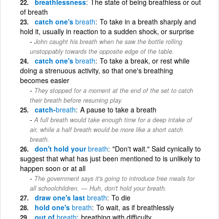
breathlessness
The state of being breathless or out
of breath
catch one's
breath
To take in a breath sharply and
hold it, usually in reaction to a sudden shock, or surprise
John caught his breath when he saw the bottle rolling
unstoppably towards the opposite edge of the table.
catch one's
breath
To take a break, or rest while
doing a strenuous activity, so that one's breathing
becomes easier
They stopped for a moment at the end of the set to catch
their breath before resuming play.
catch-
breath
A pause to take a breath
A full breath would take enough time for a deep intake of
air, while a half breath would be more like a short catch
breath.
don't hold your
breath
"Don't wait." Said cynically to
suggest that what has just been mentioned to is unlikely to
happen soon or at all
The government says it's going to introduce free meals for
all schoolchildren. — Huh, don't hold your breath.
draw one's last
breath
To die
hold one's
breath
To wait, as if breathlessly
out of
breath
breathing with difficulty