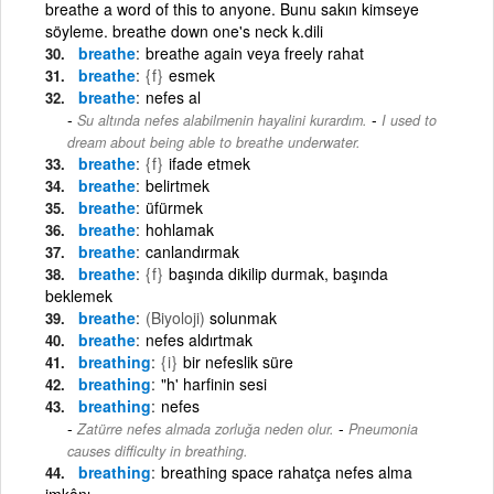
breathe a word of this to anyone. Bunu sakın kimseye
söyleme. breathe down one's neck k.dili
breathe
breathe again veya freely rahat
breathe
{f}
esmek
breathe
nefes al
-
Su altında nefes alabilmenin hayalini kurardım.
I used to
dream about being able to breathe underwater.
breathe
{f}
ifade etmek
breathe
belirtmek
breathe
üfürmek
breathe
hohlamak
breathe
canlandırmak
breathe
{f}
başında dikilip durmak, başında
beklemek
breathe
(Biyoloji)
solunmak
breathe
nefes aldırtmak
breathing
{i}
bir nefeslik süre
breathing
"h' harfinin sesi
breathing
nefes
-
Zatürre nefes almada zorluğa neden olur.
Pneumonia
causes difficulty in breathing.
breathing
breathing space rahatça nefes alma
imkânı