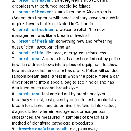
ericoides) with perfumed needlelike foliage
breath
of heaven
a small southern African shrub
(Adenandra fragrans) with small leathery leaves and white
or pink flowers that is cultivated in California
breath
of fresh air
a welcome relief; "the new
management was like a breath of fresh air
breath
of fresh air
something new and refreshing;
gust of clean sweet-smelling air
breath
of life
life force, energy, consciousness
breath
test
A breath test is a test carried out by police
in which a driver blows into a piece of equipment to show
how much alcohol he or she has drunk. Police will conduct
random breath tests. a test in which the police make a car
driver breathe into a special bag to see if he or she has
drunk too much alcohol breathalyze
breath
test
test carried out by breath analyzer;
breathalyzer test, test given by police to test a motorist's
breath for alcohol and determine if he/she is intoxicated;
diagnostic test wherein endogenous or exogenous
substances are measured in samples of breath as a
method of identifying pathologic procedures
breathe one's last
breath
die, pass away