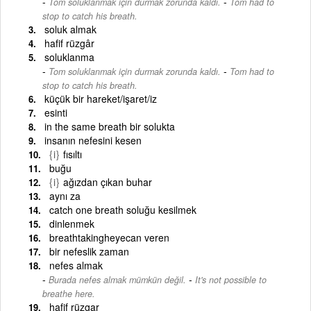
-
Tom soluklanmak için durmak zorunda kaldı.
Tom had to
stop to catch his breath.
soluk almak
hafif rüzgâr
soluklanma
-
Tom soluklanmak için durmak zorunda kaldı.
Tom had to
stop to catch his breath.
küçük bir hareket/işaret/iz
esinti
in the same breath bir solukta
insanın nefesini kesen
{i}
fısıltı
buğu
{i}
ağızdan çıkan buhar
aynı za
catch one breath soluğu kesilmek
dinlenmek
breathtakingheyecan veren
bir nefeslik zaman
nefes almak
-
Burada nefes almak mümkün değil.
It's not possible to
breathe here.
hafif rüzgar