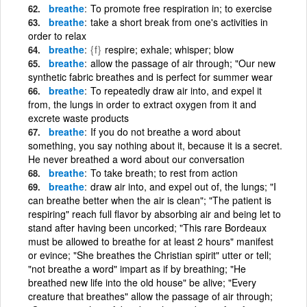
breathe
To promote free respiration in; to exercise
breathe
take a short break from one's activities in
order to relax
breathe
{f}
respire; exhale; whisper; blow
breathe
allow the passage of air through; "Our new
synthetic fabric breathes and is perfect for summer wear
breathe
To repeatedly draw air into, and expel it
from, the lungs in order to extract oxygen from it and
excrete waste products
breathe
If you do not breathe a word about
something, you say nothing about it, because it is a secret.
He never breathed a word about our conversation
breathe
To take breath; to rest from action
breathe
draw air into, and expel out of, the lungs; "I
can breathe better when the air is clean"; "The patient is
respiring" reach full flavor by absorbing air and being let to
stand after having been uncorked; "This rare Bordeaux
must be allowed to breathe for at least 2 hours" manifest
or evince; "She breathes the Christian spirit" utter or tell;
"not breathe a word" impart as if by breathing; "He
breathed new life into the old house" be alive; "Every
creature that breathes" allow the passage of air through;