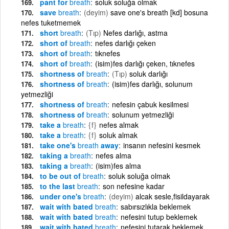
pant for
breath
soluk soluğa olmak
save
breath
(deyim)
save one's breath [kd] bosuna
nefes tuketmemek
short
breath
(Tıp)
Nefes darlığı, astma
short of
breath
nefes darlığı çeken
short of
breath
tıknefes
short of
breath
(isim)fes darlığı çeken, tıknefes
shortness of
breath
(Tıp)
soluk darlığı
shortness of
breath
(isim)fes darlığı, solunum
yetmezliği
shortness of
breath
nefesin çabuk kesilmesi
shortness of
breath
solunum yetmezliği
take a
breath
{f}
nefes almak
take a
breath
{f}
soluk almak
take one's
breath
away
insanın nefesini kesmek
taking a
breath
nefes alma
taking a
breath
(isim)fes alma
to be out of
breath
soluk soluğa olmak
to the last
breath
son nefesine kadar
under one's
breath
(deyim)
alcak sesle,fisildayarak
wait with bated
breath
sabırsızlıkla beklemek
wait with bated
breath
nefesini tutup beklemek
wait with bated
breath
nefesini tutarak beklemek