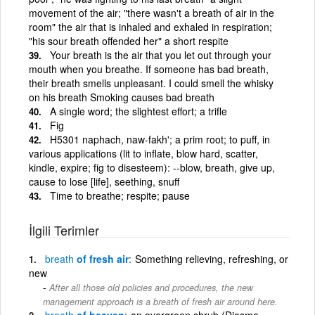
movement of the air; "there wasn't a breath of air in the
room" the air that is inhaled and exhaled in respiration;
"his sour breath offended her" a short respite
Your breath is the air that you let out through your
mouth when you breathe. If someone has bad breath,
their breath smells unpleasant. I could smell the whisky
on his breath Smoking causes bad breath
A single word; the slightest effort; a trifle
Fig
H5301 naphach, naw-fakh'; a prim root; to puff, in
various applications (lit to inflate, blow hard, scatter,
kindle, expire; fig to disesteem): --blow, breath, give up,
cause to lose [life], seething, snuff
Time to breathe; respite; pause
İlgili Terimler
breath
of fresh air
Something relieving, refreshing, or
new
After all those old policies and procedures, the new
management approach is a breath of fresh air around here.
breath
of heaven
an evergreen shrub (Diosma