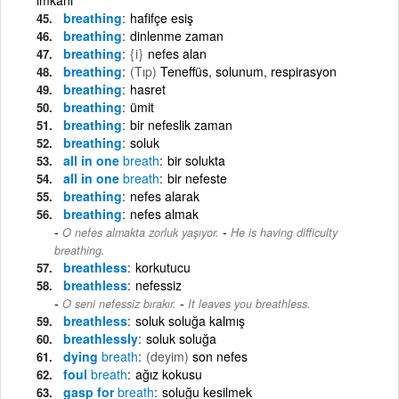
breathing
hafifçe esiş
breathing
dinlenme zaman
breathing
{i}
nefes alan
breathing
(Tıp)
Teneffüs, solunum, respirasyon
breathing
hasret
breathing
ümit
breathing
bir nefeslik zaman
breathing
soluk
all in one
breath
bir solukta
all in one
breath
bir nefeste
breathing
nefes alarak
breathing
nefes almak
-
O nefes almakta zorluk yaşıyor.
He is having difficulty
breathing.
breathless
korkutucu
breathless
nefessiz
-
O seni nefessiz bırakır.
It leaves you breathless.
breathless
soluk soluğa kalmış
breathlessly
soluk soluğa
dying
breath
(deyim)
son nefes
foul
breath
ağız kokusu
gasp for
breath
soluğu kesilmek