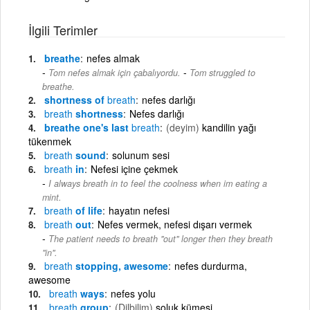
İlgili Terimler
breathe
nefes almak
-
Tom nefes almak için çabalıyordu.
Tom struggled to
breathe.
shortness of
breath
nefes darlığı
breath
shortness
Nefes darlığı
breathe one's last
breath
(deyim)
kandilin yağı
tükenmek
breath
sound
solunum sesi
breath
in
Nefesi içine çekmek
I always breath in to feel the coolness when im eating a
mint.
breath
of life
hayatın nefesi
breath
out
Nefes vermek, nefesi dışarı vermek
The patient needs to breath "out" longer then they breath
"in".
breath
stopping, awesome
nefes durdurma,
awesome
breath
ways
nefes yolu
breath
group
(Dilbilim)
soluk kümesi