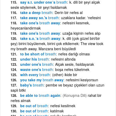
say s.t. under one´s
breath
k. dili bir şeyi alçak
sesle söylemek, bir şeyi fısıldamak
take a deep
breath
Derin bir nefes al
take away so.'s
breath
uzaklara kadar. 'nefesini
take one's
breath
away
nefesini kesmek,
heyecanlandırmak
take one's
breath
away
uzağa kişinin nefes alıp
take s.o.´s
breath
away
k. dili (çok güzel biri/bir
şey) birini büyülemek, birini çok etkilemek: The view took
my breath away. Manzara beni büyüledi
to be short of
breath
nefes darlığı olması
under his
breath
nefesini altında
under one's
breath
Alçak sesle, fısıldayarak
waste one's
breath
boşa nefes tüketmek
with every
breath
(other) ikide bir
you take my
breath
away
nefesimi kesiyorsun
baby's
breath
pembe ve beyaz çiçekleri olan uzun
saplı bitki
be able to
breath
again
(Konuşma Dili)
rahat bir
nefes almak
be out of
breath
nefesi kesilmek
be out of
breath
katılmak
be out of
breath
soluğu kesilmek