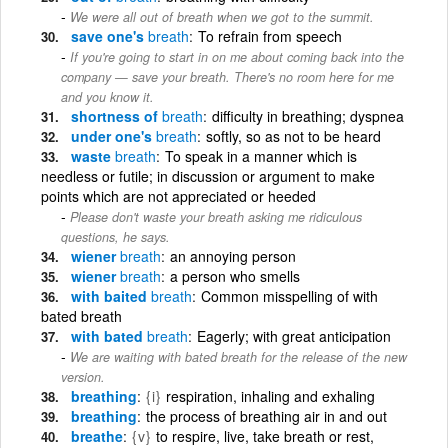
We were all out of breath when we got to the summit.
save one's
breath
To refrain from speech
If you're going to start in on me about coming back into the
company — save your breath. There's no room here for me
and you know it.
shortness of
breath
difficulty in breathing; dyspnea
under one's
breath
softly, so as not to be heard
waste
breath
To speak in a manner which is
needless or futile; in discussion or argument to make
points which are not appreciated or heeded
Please don't waste your breath asking me ridiculous
questions, he says.
wiener
breath
an annoying person
wiener
breath
a person who smells
with baited
breath
Common misspelling of with
bated breath
with bated
breath
Eagerly; with great anticipation
We are waiting with bated breath for the release of the new
version.
breathing
{i}
respiration, inhaling and exhaling
breathing
the process of breathing air in and out
breathe
{v}
to respire, live, take breath or rest,