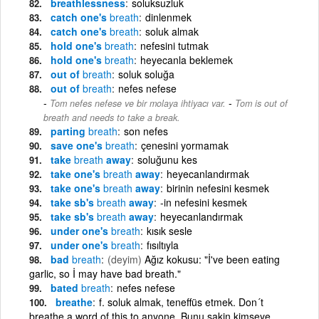
breathlessness
soluksuzluk
catch one's
breath
dinlenmek
catch one's
breath
soluk almak
hold one's
breath
nefesini tutmak
hold one's
breath
heyecanla beklemek
out of
breath
soluk soluğa
out of
breath
nefes nefese
-
Tom nefes nefese ve bir molaya ihtiyacı var.
Tom is out of
breath and needs to take a break.
parting
breath
son nefes
save one's
breath
çenesini yormamak
take
breath
away
soluğunu kes
take one's
breath
away
heyecanlandırmak
take one's
breath
away
birinin nefesini kesmek
take sb's
breath
away
-in nefesini kesmek
take sb's
breath
away
heyecanlandırmak
under one's
breath
kısık sesle
under one's
breath
fısıltıyla
bad
breath
(deyim)
Ağız kokusu: "İ've been eating
garlic, so İ may have bad breath."
bated
breath
nefes nefese
breathe
f. soluk almak, teneffüs etmek. Don´t
breathe a word of this to anyone. Bunu sakin kimseye