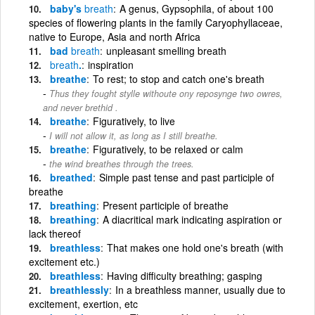
baby's
breath
A genus, Gypsophila, of about 100
species of flowering plants in the family Caryophyllaceae,
native to Europe, Asia and north Africa
bad
breath
unpleasant smelling breath
breath
.
inspiration
breathe
To rest; to stop and catch one's breath
Thus they fought stylle withoute ony reposynge two owres,
and never brethid .
breathe
Figuratively, to live
I will not allow it, as long as I still breathe.
breathe
Figuratively, to be relaxed or calm
the wind breathes through the trees.
breathed
Simple past tense and past participle of
breathe
breathing
Present participle of breathe
breathing
A diacritical mark indicating aspiration or
lack thereof
breathless
That makes one hold one's breath (with
excitement etc.)
breathless
Having difficulty breathing; gasping
breathlessly
In a breathless manner, usually due to
excitement, exertion, etc