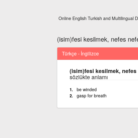
Online English Turkish and Multilingual D
(isim)fesi kesilmek, nefes ne
Türkçe - İngilizce
(isim)fesi kesilmek, nefe
sözlükte anlamı
be winded
gasp for breath