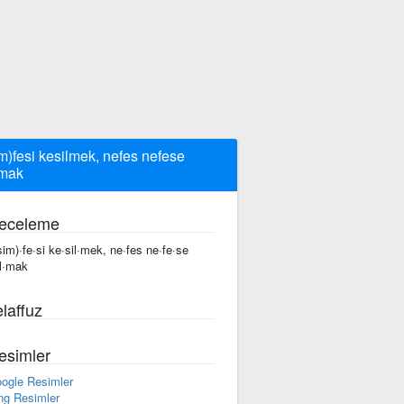
im)fesi kesilmek, nefes nefese
mak
eceleme
·sim)·fe·si ke·sil·mek, ne·fes ne·fe·se
l·mak
laffuz
esimler
ogle Resimler
ng Resimler