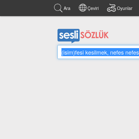
Ara
Çeviri
Oyunlar