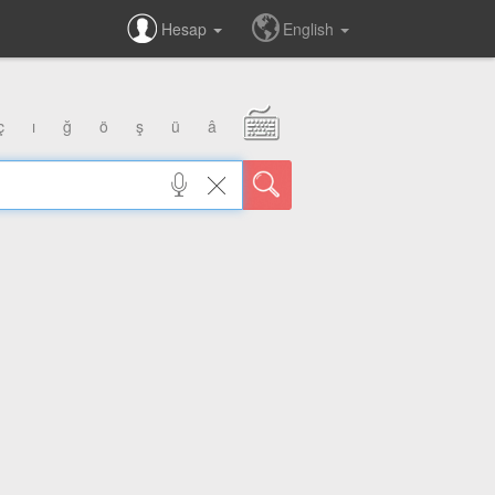
Hesap
English
ç
ı
ğ
ö
ş
ü
â