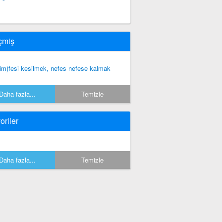
çmiş
sim)fesi kesilmek, nefes nefese kalmak
Daha fazla...
Temizle
oriler
Daha fazla...
Temizle