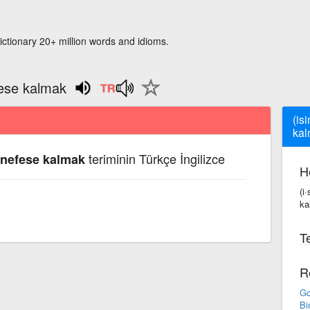
ictionary 20+ million words and idioms.
fese kalmak
(is
kal
teriminin Türkçe İngilizce
s nefese kalmak
H
(i
ka
Te
R
Go
Bi