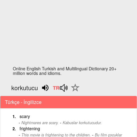
Online English Turkish and Multilingual Dictionary 20+
million words and idioms.
korkutucu
Türkçe - İngilizce
scary
-
Nightmares are scary.
Kabuslar korkutucudur.
frightening
-
This movie is frightening to the children.
Bu film çocuklar