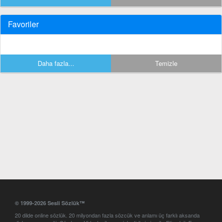
Favoriler
Daha fazla...
Temizle
© 1999-2026 Sesli Sözlük™
20 dilde online sözlük. 20 milyondan fazla sözcük ve anlamı üç farklı aksanda