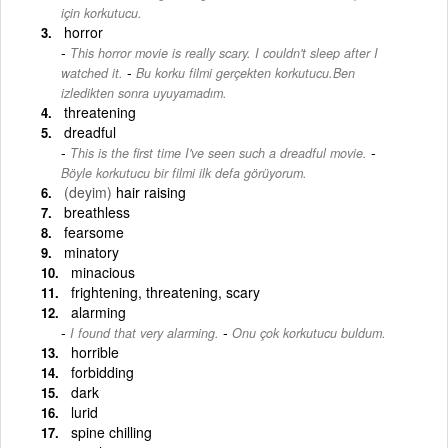
için korkutucu.
horror
This horror movie is really scary. I couldn't sleep after I
-
watched it.
Bu korku filmi gerçekten korkutucu.Ben
izledikten sonra uyuyamadım.
threatening
dreadful
-
This is the first time I've seen such a dreadful movie.
Böyle korkutucu bir filmi ilk defa görüyorum.
(deyim)
hair raising
breathless
fearsome
minatory
minacious
frightening, threatening, scary
alarming
-
I found that very alarming.
Onu çok korkutucu buldum.
horrible
forbidding
dark
lurid
spine chilling