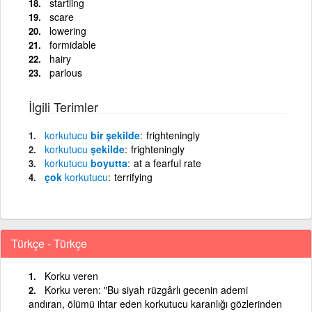
startling
scare
lowering
formidable
hairy
parlous
İlgili Terimler
korkutucu
bir şekilde
frighteningly
korkutucu
şekilde
frighteningly
korkutucu
boyutta
at a fearful rate
çok
korkutucu
terrifying
Türkçe - Türkçe
Korku veren
Korku veren: "Bu siyah rüzgârlı gecenin ademi
andıran, ölümü ihtar eden korkutucu karanlığı gözlerinden