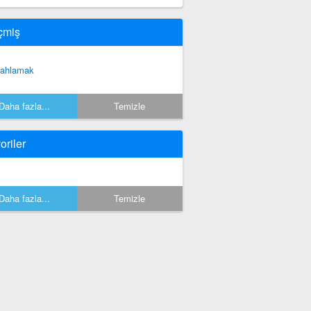
çmiş
rahlamak
Daha fazla...
Temizle
oriler
Daha fazla...
Temizle