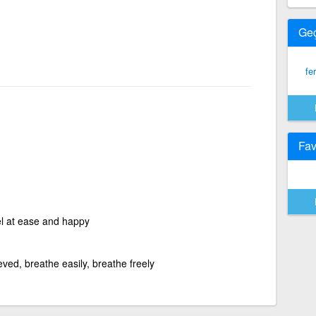
Ge
fe
Fav
eel at ease and happy
ieved, breathe easily, breathe freely