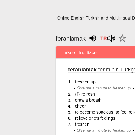
Online English Turkish and Multilingual D
ferahlamak
Türkçe - İngilizce
teriminin Türkçe
ferahlamak
freshen up
Give me a minute to freshen up.
{f}
refresh
draw a breath
cheer
to become spacious; to feel rel
relieve one's feelings
freshen
Give me a minute to freshen up.