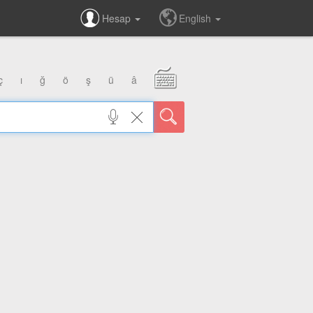
Hesap
English
ç
ı
ğ
ö
ş
ü
â