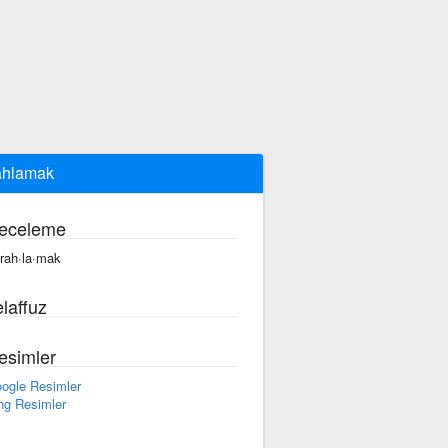
ahlamak
eceleme
·rah·la·mak
laffuz
esimler
ogle Resimler
ng Resimler