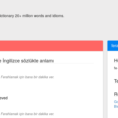
ictionary 20+ million words and idioms.
fer
H
 İngilizce sözlükte anlamı
fe
-
Ferahlamak için bana bir dakika ver.
Te
R
ieved
Go
Bi
-
Ferahlamak için bana bir dakika ver.