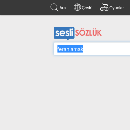
Ara
Çeviri
Oyunlar