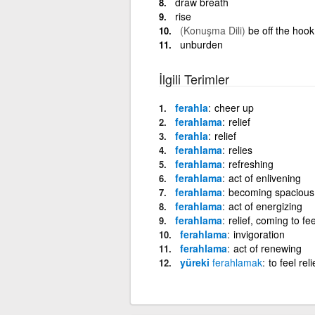
draw breath
rise
(Konuşma Dili)
be off the hook
unburden
İlgili Terimler
ferahla
cheer up
ferahlama
relief
ferahla
relief
ferahlama
relies
ferahlama
refreshing
ferahlama
act of enlivening
ferahlama
becoming spacious
ferahlama
act of energizing
ferahlama
relief, coming to f
ferahlama
invigoration
ferahlama
act of renewing
yüreki
ferahlamak
to feel rel