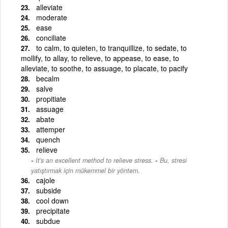
alleviate
moderate
ease
conciliate
to calm, to quieten, to tranquillize, to sedate, to
mollify, to allay, to relieve, to appease, to ease, to
alleviate, to soothe, to assuage, to placate, to pacify
becalm
salve
propitiate
assuage
abate
attemper
quench
relieve
-
It's an excellent method to relieve stress.
Bu, stresi
yatıştırmak için mükemmel bir yöntem.
cajole
subside
cool down
precipitate
subdue