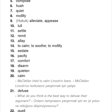
compose
hush
quiet
mollify
(Hukuk)
alleviate, appease
lull
settle
remit
allay
to calm; to soothe; to mollify
sedate
pacify
comfort
disarm
quieten
calm
-
McClellan tried to calm Lincoln's fears.
McClellan
Lincoln'un korkularını yatıştırmak için çalıştı.
defuse
What do you think is the best way to defuse their
-
argument?
Onların tartışmasını yatıştırmak için en iyi yolun
ne olduğunu düşünüyorsunuz?
quell