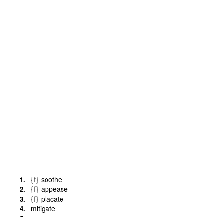
{f}
soothe
{f}
appease
{f}
placate
mitigate