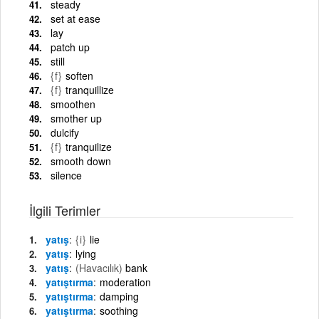
steady
set at ease
lay
patch up
still
{f}
soften
{f}
tranquillize
smoothen
smother up
dulcify
{f}
tranquilize
smooth down
silence
İlgili Terimler
yatış
{i}
lie
yatış
lying
yatış
(Havacılık)
bank
yatıştırma
moderation
yatıştırma
damping
yatıştırma
soothing