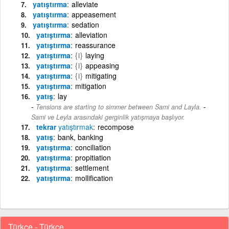
yatıştırma
alleviate
yatıştırma
appeasement
yatıştırma
sedation
yatıştırma
alleviation
yatıştırma
reassurance
yatıştırma
{i}
laying
yatıştırma
{i}
appeasing
yatıştırma
{i}
mitigating
yatıştırma
mitigation
yatış
lay
-
Tensions are starting to simmer between Sami and Layla.
Sami ve Leyla arasındaki gerginlik yatışmaya başlıyor.
tekrar
yatıştırmak
recompose
yatış
bank, banking
yatıştırma
conciliation
yatıştırma
propitiation
yatıştırma
settlement
yatıştırma
mollification
Türkçe - Türkçe