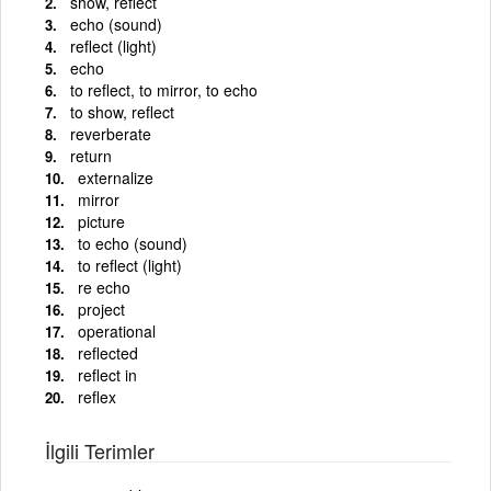
show, reflect
echo (sound)
reflect (light)
echo
to reflect, to mirror, to echo
to show, reflect
reverberate
return
externalize
mirror
picture
to echo (sound)
to reflect (light)
re echo
project
operational
reflected
reflect in
reflex
İlgili Terimler