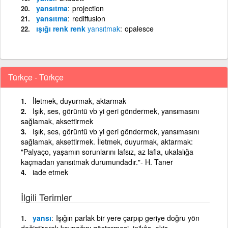
yansıtma
projection
yansıtma
rediffusion
ışığı renk renk
yansıtmak
opalesce
Türkçe - Türkçe
İletmek, duyurmak, aktarmak
Işık, ses, görüntü vb yi geri göndermek, yansımasını
sağlamak, aksettirmek
Işık, ses, görüntü vb yi geri göndermek, yansımasını
sağlamak, aksettirmek. İletmek, duyurmak, aktarmak:
"Palyaço, yaşamın sorunlarını lafsız, az lafla, ukalalığa
kaçmadan yansıtmak durumundadır."- H. Taner
iade etmek
İlgili Terimler
yansı
Işığın parlak bir yere çarpıp geriye doğru yön
değiştirerek kaynağını göstermesi, inikâs, akis