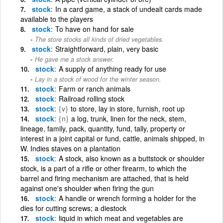
stock
In a card game, a stack of undealt cards made
available to the players
stock
To have on hand for sale
The store stocks all kinds of dried vegetables.
stock
Straightforward, plain, very basic
He gave me a stock answer.
stock
A supply of anything ready for use
Lay in a stock of wood for the winter season.
stock
Farm or ranch animals
stock
Railroad rolling stock
stock
{v}
to store, lay in store, furnish, root up
stock
{n}
a log, trunk, linen for the neck, stem,
lineage, family, pack, quantity, fund, tally, property or
interest in a joint capital or fund, cattle, animals shipped, in
W. Indies staves on a plantation
stock
A stock, also known as a buttstock or shoulder
stock, is a part of a rifle or other firearm, to which the
barrel and firing mechanism are attached, that is held
against one's shoulder when firing the gun
stock
A handle or wrench forming a holder for the
dies for cutting screws; a diestock
stock
liquid in which meat and vegetables are