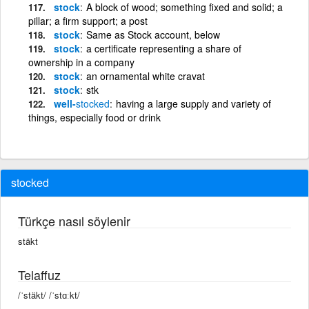
stock
A block of wood; something fixed and solid; a
pillar; a firm support; a post
stock
Same as Stock account, below
stock
a certificate representing a share of
ownership in a company
stock
an ornamental white cravat
stock
stk
well-
stocked
having a large supply and variety of
things, especially food or drink
stocked
Türkçe nasıl söylenir
stäkt
Telaffuz
/ˈstäkt/ /ˈstɑːkt/