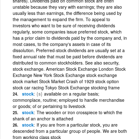
shares). Dividends paid on common stock are often
unstable because they vary with earnings; they are also
usually less than earnings, the difference being used by
the management to expand the firm. To appeal to
investors who want to be sure of receiving dividends
regularly, some companies issue preferred stock, which
has a prior claim to dividends paid by the company and, in
most cases, to the company's assets in case of its
dissolution. Preferred-stock dividends are usually set at a
fixed annual rate that must be paid before dividends are
distributed to common stockholders. See also security,
stock exchange. American Stock Exchange London Stock
Exchange New York Stock Exchange stock exchange
stock market Stock Market Crash of 1929 stock option
stock car racing Tokyo Stock Exchange stocking frame
stock
{s}
available on a regular basis;
commonplace, routine; employed to handle merchandise
or goods; of or pertaining to livestock
stock
The wooden or iron crosspiece to which the
shank of an anchor is attached
stock
If you are from a particular stock, you are
descended from a particular group of people. We are both
from working class stock