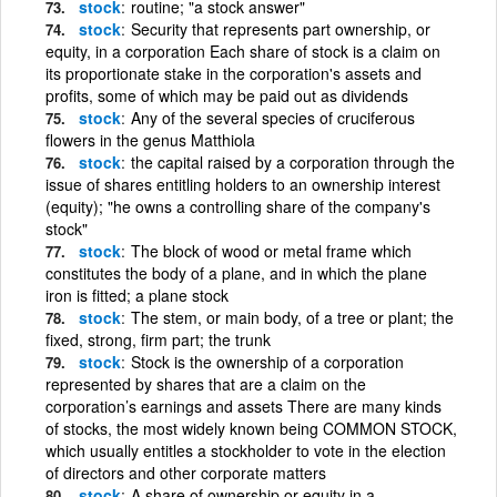
stock
routine; "a stock answer"
stock
Security that represents part ownership, or
equity, in a corporation Each share of stock is a claim on
its proportionate stake in the corporation's assets and
profits, some of which may be paid out as dividends
stock
Any of the several species of cruciferous
flowers in the genus Matthiola
stock
the capital raised by a corporation through the
issue of shares entitling holders to an ownership interest
(equity); "he owns a controlling share of the company's
stock"
stock
The block of wood or metal frame which
constitutes the body of a plane, and in which the plane
iron is fitted; a plane stock
stock
The stem, or main body, of a tree or plant; the
fixed, strong, firm part; the trunk
stock
Stock is the ownership of a corporation
represented by shares that are a claim on the
corporation’s earnings and assets There are many kinds
of stocks, the most widely known being COMMON STOCK,
which usually entitles a stockholder to vote in the election
of directors and other corporate matters
stock
A share of ownership or equity in a