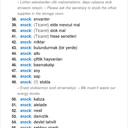
Lütfen sekreterden ofis malzemelerini, depo odasına stok
-
etmesini isteyin.
Please ask the secretary to stock the office
supplies in the storage room.
stock
envanter
stock
(Ticaret)
elde mevcut mal
stock
(Ticaret)
stok mal
stock
(Ticaret)
hisse senetleri
stock
miktar
stock
bulundurmak (bir yerde)
stock
atkı
stock
çiftlik hayvanları
stock
basmakalıp
stock
soy
stock
sap
stock
{f}
stokla
-
Enerji stoklarımızı israf etmemeliyiz.
We mustn't waste our
energy stocks.
stock
kabza
stock
alelade
stock
nesil
stock
damızlık
stock
devlet tahvili
stock
şebboy çiçeği