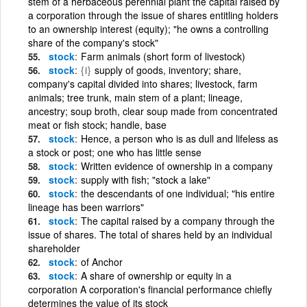
stem of a herbaceous perennial plant the capital raised by
a corporation through the issue of shares entitling holders
to an ownership interest (equity); "he owns a controlling
share of the company's stock"
stock
Farm animals (short form of livestock)
stock
{i}
supply of goods, inventory; share,
company's capital divided into shares; livestock, farm
animals; tree trunk, main stem of a plant; lineage,
ancestry; soup broth, clear soup made from concentrated
meat or fish stock; handle, base
stock
Hence, a person who is as dull and lifeless as
a stock or post; one who has little sense
stock
Written evidence of ownership in a company
stock
supply with fish; "stock a lake"
stock
the descendants of one individual; "his entire
lineage has been warriors"
stock
The capital raised by a company through the
issue of shares. The total of shares held by an individual
shareholder
stock
of Anchor
stock
A share of ownership or equity in a
corporation A corporation's financial performance chiefly
determines the value of its stock