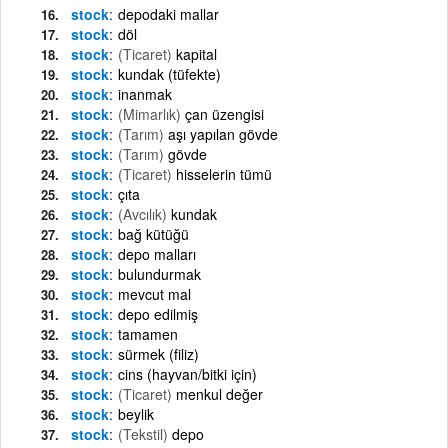
stock
depodaki mallar
stock
döl
stock
(Ticaret)
kapital
stock
kundak (tüfekte)
stock
inanmak
stock
(Mimarlık)
çan üzengisi
stock
(Tarım)
aşı yapılan gövde
stock
(Tarım)
gövde
stock
(Ticaret)
hisselerin tümü
stock
çıta
stock
(Avcılık)
kundak
stock
bağ kütüğü
stock
depo malları
stock
bulundurmak
stock
mevcut mal
stock
depo edilmiş
stock
tamamen
stock
sürmek (filiz)
stock
cins (hayvan/bitki için)
stock
(Ticaret)
menkul değer
stock
beylik
stock
(Tekstil)
depo