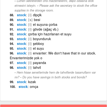
Lütfen sekreterden ofis malzemelerini, depo odasına stok
-
etmesini isteyin.
Please ask the secretary to stock the office
supplies in the storage room.
stock
{i}
dipçik
stock
{s}
besi
stock
{i}
et suyuna çorba
stock
{i}
gövde (ağaç vb.)
stock
çorba için hazırlanan et suyu
stock
{i}
boyunduruk
stock
{i}
şebboy
stock
{i}
et suyu
stock
{i}
envanter: We don't have that in our stock.
Envanterimizde yok o
stock
{i}
payanda
stock
{i}
tahvil
Hem hisse senetlerinde hem de tahvillerde tasarrufların var
-
mı?
Do you have savings in both stocks and bonds?
stock
kızak
stock
omça