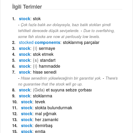
İlgili Terimler
stock
stok
Çok fazla balık avı dolayısıyla, bazı balık stokları şimdi
-
tehlikeli derecede düşük seviyelerde.
Due to overfishing,
some fish stocks are now at perilously low levels.
stocked
components
stoklanmış parçalar
stock
{i}
sermaye
stock
stok etmek
stock
{s}
standart
stock
{i}
hammadde
stock
hisse senedi
-
Hisse senedinin yükseleceğinin bir garantisi yok.
There's
no guarantee that the stock will go up.
stock
(Gıda)
et suyuna sebze çorbası
stock
stoklanma
stock
tevek
stock
stokta bulundurmak
stock
mal yığmak
stock
her zamanki
stock
demirbaş
stock
emtia