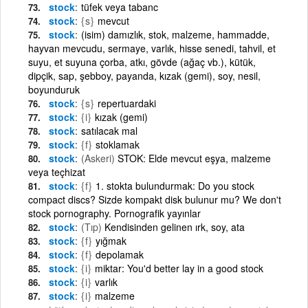
stock
tüfek veya tabanc
stock
{s}
mevcut
stock
(isim) damızlık, stok, malzeme, hammadde,
hayvan mevcudu, sermaye, varlık, hisse senedi, tahvil, et
suyu, et suyuna çorba, atkı, gövde (ağaç vb.), kütük,
dipçik, sap, şebboy, payanda, kızak (gemi), soy, nesil,
boyunduruk
stock
{s}
repertuardaki
stock
{i}
kızak (gemi)
stock
satılacak mal
stock
{f}
stoklamak
stock
(Askeri)
STOK: Elde mevcut eşya, malzeme
veya teçhizat
stock
{f}
1. stokta bulundurmak: Do you stock
compact discs? Sizde kompakt disk bulunur mu? We don't
stock pornography. Pornografik yayınlar
stock
(Tıp)
Kendisinden gelinen ırk, soy, ata
stock
{f}
yığmak
stock
{f}
depolamak
stock
{i}
miktar: You'd better lay in a good stock
stock
{i}
varlık
stock
{i}
malzeme