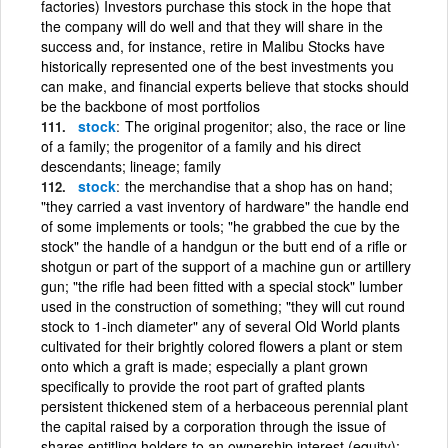
factories) Investors purchase this stock in the hope that
the company will do well and that they will share in the
success and, for instance, retire in Malibu Stocks have
historically represented one of the best investments you
can make, and financial experts believe that stocks should
be the backbone of most portfolios
stock
The original progenitor; also, the race or line
of a family; the progenitor of a family and his direct
descendants; lineage; family
stock
the merchandise that a shop has on hand;
"they carried a vast inventory of hardware" the handle end
of some implements or tools; "he grabbed the cue by the
stock" the handle of a handgun or the butt end of a rifle or
shotgun or part of the support of a machine gun or artillery
gun; "the rifle had been fitted with a special stock" lumber
used in the construction of something; "they will cut round
stock to 1-inch diameter" any of several Old World plants
cultivated for their brightly colored flowers a plant or stem
onto which a graft is made; especially a plant grown
specifically to provide the root part of grafted plants
persistent thickened stem of a herbaceous perennial plant
the capital raised by a corporation through the issue of
shares entitling holders to an ownership interest (equity);