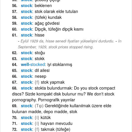
stock
beklenen
stock
stok olarak elde tutulan
stock
(tüfek) kundak
stock
ağaç gövdesi
stock
Dipçik, tüfeğin dipçik kısmı
stock
hisse
-
Eylül 1929 da, hisse senedi fiyatları yükselişini durdurdu.
In
September, 1929, stock prices stopped rising.
stock
stoğu
stock
stokk
well-
stocked
iyi stoklanmış
stock
dil ailesi
stock
nesep
stock
{f}
stok yapmak
stock
stokta bulundurmak: Do you stock compact
discs? Sizde kompakt disk bulunur mu? We don't stock
pornography. Pornografik yayınlar
stock
(Tıp)
Gerektiğinde kullanılmak üzere elde
bulunan madde, depo madde, stok
stock
{i}
kütük
stock
{i}
hayvan mevcudu
stock
{f}
takmak (tüfeğe)