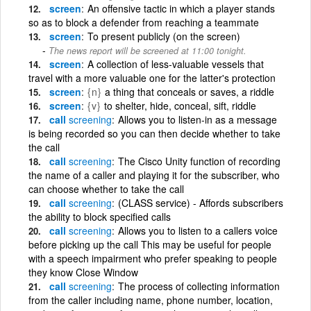
screen
An offensive tactic in which a player stands
so as to block a defender from reaching a teammate
screen
To present publicly (on the screen)
The news report will be screened at 11:00 tonight.
screen
A collection of less-valuable vessels that
travel with a more valuable one for the latter's protection
screen
{n}
a thing that conceals or saves, a riddle
screen
{v}
to shelter, hide, conceal, sift, riddle
call
screening
Allows you to listen-in as a message
is being recorded so you can then decide whether to take
the call
call
screening
The Cisco Unity function of recording
the name of a caller and playing it for the subscriber, who
can choose whether to take the call
call
screening
(CLASS service) - Affords subscribers
the ability to block specified calls
call
screening
Allows you to listen to a callers voice
before picking up the call This may be useful for people
with a speech impairment who prefer speaking to people
they know Close Window
call
screening
The process of collecting information
from the caller including name, phone number, location,