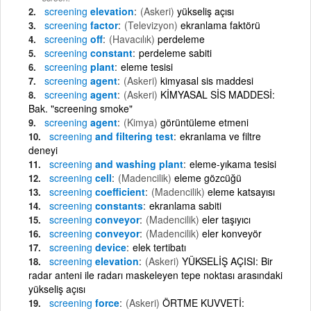
screening
elevation
(Askeri)
yükseliş açısı
screening
factor
(Televizyon)
ekranlama faktörü
screening
off
(Havacılık)
perdeleme
screening
constant
perdeleme sabiti
screening
plant
eleme tesisi
screening
agent
(Askeri)
kimyasal sis maddesi
screening
agent
(Askeri)
KİMYASAL SİS MADDESİ:
Bak. "screening smoke"
screening
agent
(Kimya)
görüntüleme etmeni
screening
and filtering test
ekranlama ve filtre
deneyi
screening
and washing plant
eleme-yıkama tesisi
screening
cell
(Madencilik)
eleme gözcüğü
screening
coefficient
(Madencilik)
eleme katsayısı
screening
constants
ekranlama sabiti
screening
conveyor
(Madencilik)
eler taşıyıcı
screening
conveyor
(Madencilik)
eler konveyör
screening
device
elek tertibatı
screening
elevation
(Askeri)
YÜKSELİŞ AÇISI: Bir
radar anteni ile radarı maskeleyen tepe noktası arasındaki
yükseliş açısı
screening
force
(Askeri)
ÖRTME KUVVETİ: