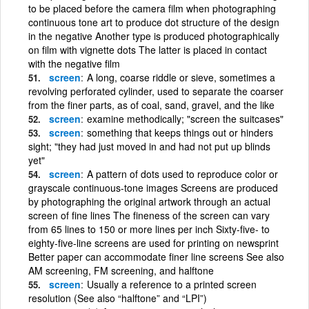
to be placed before the camera film when photographing
continuous tone art to produce dot structure of the design
in the negative Another type is produced photographically
on film with vignette dots The latter is placed in contact
with the negative film
screen
A long, coarse riddle or sieve, sometimes a
revolving perforated cylinder, used to separate the coarser
from the finer parts, as of coal, sand, gravel, and the like
screen
examine methodically; "screen the suitcases"
screen
something that keeps things out or hinders
sight; "they had just moved in and had not put up blinds
yet"
screen
A pattern of dots used to reproduce color or
grayscale continuous-tone images Screens are produced
by photographing the original artwork through an actual
screen of fine lines The fineness of the screen can vary
from 65 lines to 150 or more lines per inch Sixty-five- to
eighty-five-line screens are used for printing on newsprint
Better paper can accommodate finer line screens See also
AM screening, FM screening, and halftone
screen
Usually a reference to a printed screen
resolution (See also “halftone” and “LPI”)