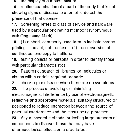
the display of a motion picture
routine examination of a part of the body that is not
showing signs of disease to attempt to detect the
presence of that disease
Screening refers to class of service and hardware
used by a particular originating member (synonymous
with Originating Mark)
(1) a short, commonly used term to indicate screen
printing – the act, not the result; (2) the conversion of
continuous tone copy to halftone
testing objects or persons in order to identify those
with particular characteristics
Patterning, search of libraries for molecules or
clones with a certain required property
checking for disease when there are no symptoms
The process of avoiding or minimising
electromagnetic interference by use of electromagnetic
reflective and absorptive materials, suitably structured or
positioned to reduce interaction between the source of
potential interference and the circuit being protected
Any of several methods for testing large numbers of
compounds to discover those that may have
pharmacological effects on a drug target