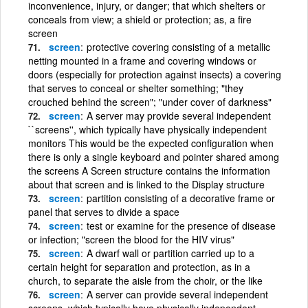
inconvenience, injury, or danger; that which shelters or
conceals from view; a shield or protection; as, a fire
screen
screen
protective covering consisting of a metallic
netting mounted in a frame and covering windows or
doors (especially for protection against insects) a covering
that serves to conceal or shelter something; "they
crouched behind the screen"; "under cover of darkness"
screen
A server may provide several independent
``screens'', which typically have physically independent
monitors This would be the expected configuration when
there is only a single keyboard and pointer shared among
the screens A Screen structure contains the information
about that screen and is linked to the Display structure
screen
partition consisting of a decorative frame or
panel that serves to divide a space
screen
test or examine for the presence of disease
or infection; "screen the blood for the HIV virus"
screen
A dwarf wall or partition carried up to a
certain height for separation and protection, as in a
church, to separate the aisle from the choir, or the like
screen
A server can provide several independent
screens, which typically have physically independent