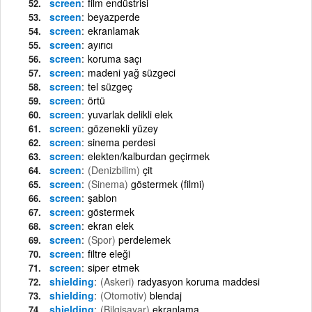
screen
film endüstrisi
screen
beyazperde
screen
ekranlamak
screen
ayırıcı
screen
koruma saçı
screen
madeni yağ süzgeci
screen
tel süzgeç
screen
örtü
screen
yuvarlak delikli elek
screen
gözenekli yüzey
screen
sinema perdesi
screen
elekten/kalburdan geçirmek
screen
(Denizbilim)
çit
screen
(Sinema)
göstermek (filmi)
screen
şablon
screen
göstermek
screen
ekran elek
screen
(Spor)
perdelemek
screen
filtre eleği
screen
siper etmek
shielding
(Askeri)
radyasyon koruma maddesi
shielding
(Otomotiv)
blendaj
shielding
(Bilgisayar)
ekranlama