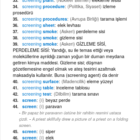
screening
procedure
(Politika, Siyaset)
izleme
prosedürü
screening
procedures
(Avrupa Birliği)
tarama işlemi
screening
sheet
elek levhası
screening
smoke
(Askeri)
perdeleme sisi
screening
smoke
gizleme sisi
screening
smoke
(Askeri)
GİZLEME SİSİ,
PERDELEME SİSİ: Yandığı, su ile temas ettiği veya
moleküllerine ayrıldığı zaman yoğun bir duman meydana
getiren kimya maddesi. Gizleme sisi; düşman
gözetlemesine engel olmak ve ateş tesirini azaltmak
maksadıyla kullanılır. Buna (screening agent) da denir
screening
surface
(Madencilik)
eleme yüzeyi
screening
table
inceleme tablosu
screening
test
(Dilbilim)
tarama sınavı
screen
{i}
beyaz perde
screen
{i}
paravan
Bir papaz bir paravanın üstüne bir rahibin resmini ustaca
-
çizdi.
A priest skillfully drew a picture of a priest on a folding
screen.
screen
{i}
siper
screen
{i}
elek