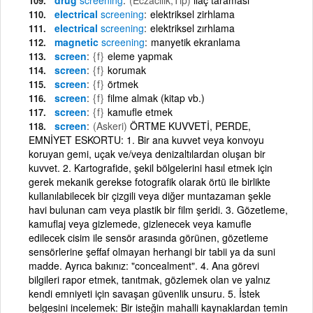
electrical
screening
elektriksel zirhlama
electrical
screening
elektriksel zırhlama
magnetic
screening
manyetik ekranlama
screen
{f}
eleme yapmak
screen
{f}
korumak
screen
{f}
örtmek
screen
{f}
filme almak (kitap vb.)
screen
{f}
kamufle etmek
screen
(Askeri)
ÖRTME KUVVETİ, PERDE,
EMNİYET ESKORTU: 1. Bir ana kuvvet veya konvoyu
koruyan gemi, uçak ve/veya denizaltılardan oluşan bir
kuvvet. 2. Kartografide, şekil bölgelerini hasıl etmek için
gerek mekanik gerekse fotografik olarak örtü ile birlikte
kullanılabilecek bir çizgili veya diğer muntazaman şekle
havi bulunan cam veya plastik bir film şeridi. 3. Gözetleme,
kamuflaj veya gizlemede, gizlenecek veya kamufle
edilecek cisim ile sensör arasında görünen, gözetleme
sensörlerine şeffaf olmayan herhangi bir tabii ya da suni
madde. Ayrıca bakınız: "concealment". 4. Ana görevi
bilgileri rapor etmek, tanıtmak, gözlemek olan ve yalnız
kendi emniyeti için savaşan güvenlik unsuru. 5. İstek
belgesini incelemek: Bir isteğin mahalli kaynaklardan temin