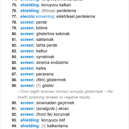
shielding
koruyucu kalkan
shielding
(Kimya)
perdeleme
electric
screening
elektriksel perdeleme
screen
perde
screen
bölme
screen
gösterime sokmak
screen
saklamak
screen
tahta perde
screen
kalbur
screen
oynatmak
screen
sinema endüstrisi
screen
kafes
screen
paravana
screen
(film) göstermek
screen
{f}
göster
-
Onun sağlık taraması olumsuz sonuçlar göstermedi.
Her
health screening showed no negative results.
screen
sınamadan geçirmek
screen
(sınalgı/vb.) ekran
screen
(from ile) korumak
shielding
koruyucu kılıf
shielding
{i}
kalkanlama