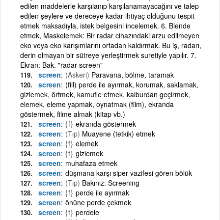
edilen maddelerle karşılanıp karşılanamayacağını ve talep
edilen şeylere ve dereceye kadar ihtiyaç olduğunu tespit
etmek maksadıyla, istek belgesini incelemek. 6. Blende
etmek, Maskelemek: Bir radar cihazındaki arzu edilmeyen
eko veya eko karışımlarını ortadan kaldırmak. Bu iş, radarı,
derin olmayan bir sütreye yerleştirmek suretiyle yapılır. 7.
Ekran: Bak. "radar screen"
screen
(Askeri)
Paravana, bölme, taramak
screen
(fiil) perde ile ayırmak, korumak, saklamak,
gizlemek, örtmek, kamufle etmek, kalburdan geçirmek,
elemek, eleme yapmak, oynatmak (film), ekranda
göstermek, filme almak (kitap vb.)
screen
{f}
ekranda göstermek
screen
(Tıp)
Muayene (tetkik) etmek
screen
{f}
elemek
screen
{f}
gizlemek
screen
muhafaza etmek
screen
düşmana karşı siper vazifesi gören bölük
screen
(Tıp)
Bakınız: Screening
screen
{f}
perde ile ayırmak
screen
önüne perde çekmek
screen
{f}
perdele