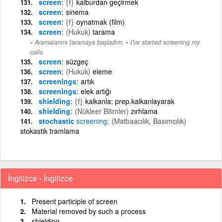
screen
{f}
kalburdan geçirmek
screen
sinema
screen
{f}
oynatmak (film)
screen
(Hukuk)
tarama
-
Aramalarımı taramaya başladım.
I've started screening my
calls.
screen
süzgeç
screen
(Hukuk)
eleme
screenings
artık
screenings
elek artığı
shielding
{f}
kalkanla: prep.kalkanlayarak
shielding
(Nükleer Bilimler)
zırhlama
stochastic
screening
(Matbaacılık, Basımcılık)
stokastik tramlama
İngilizce - İngilizce
Present participle of screen
Material removed by such a process
shielding