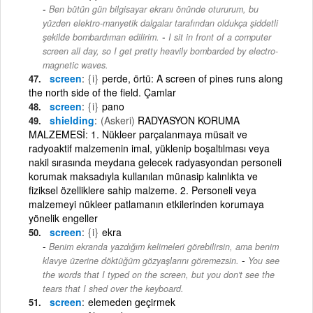
Ben bütün gün bilgisayar ekranı önünde otururum, bu
yüzden elektro-manyetik dalgalar tarafından oldukça şiddetli
-
şekilde bombardıman edilirim.
I sit in front of a computer
screen all day, so I get pretty heavily bombarded by electro-
magnetic waves.
screen
{i}
perde, örtü: A screen of pines runs along
the north side of the field. Çamlar
screen
{i}
pano
shielding
(Askeri)
RADYASYON KORUMA
MALZEMESİ: 1. Nükleer parçalanmaya müsait ve
radyoaktif malzemenin imal, yüklenip boşaltılması veya
nakil sırasında meydana gelecek radyasyondan personeli
korumak maksadıyla kullanılan münasip kalınlıkta ve
fiziksel özelliklere sahip malzeme. 2. Personeli veya
malzemeyi nükleer patlamanın etkilerinden korumaya
yönelik engeller
screen
{i}
ekra
Benim ekranda yazdığım kelimeleri görebilirsin, ama benim
-
klavye üzerine döktüğüm gözyaşlarını göremezsin.
You see
the words that I typed on the screen, but you don't see the
tears that I shed over the keyboard.
screen
elemeden geçirmek