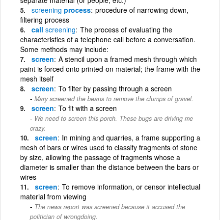
screening
process
procedure of narrowing down,
filtering process
call
screening
The process of evaluating the
characteristics of a telephone call before a conversation.
Some methods may include:
screen
A stencil upon a framed mesh through which
paint is forced onto printed-on material; the frame with the
mesh itself
screen
To filter by passing through a screen
Mary screened the beans to remove the clumps of gravel.
screen
To fit with a screen
We need to screen this porch. These bugs are driving me
crazy.
screen
In mining and quarries, a frame supporting a
mesh of bars or wires used to classify fragments of stone
by size, allowing the passage of fragments whose a
diameter is smaller than the distance between the bars or
wires
screen
To remove information, or censor intellectual
material from viewing
The news report was screened because it accused the
politician of wrongdoing.