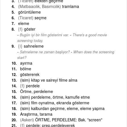
(Ticaret)
elekten geçirme
(Matbaacılık, Basımcılık)
tramlama
görüntüleme
(Ticaret)
seçme
eleme
{f}
göster
-
Bugün iyi bir film gösterimi var.
There's a good movie
screening today.
{i}
sahneleme
-
Sahneleme ne zaman başlıyor?
When does the screening
start?
ayırma
bölme
göstererek
(isim) kitap ve saireyi filme alma
{f}
perdele
Örtme, perdeleme
(isim) perdeleme, örtme, kamufle etme
(isim) film oynatma, ekranda gösterme
(isim) kalburdan geçirme, eleme, eleme yapma
Araştırma, tarama
(Askeri)
ÖRTME, PERDELEME: Bak. "screen"
{f}
perdele: prep.perdeleyerek