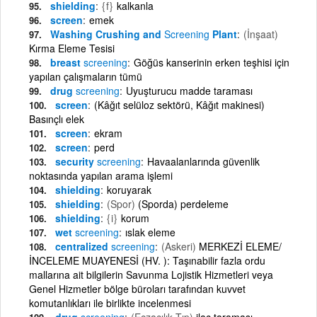
shielding
{f}
kalkanla
screen
emek
Washing Crushing and
Screening
Plant
(İnşaat)
Kırma Eleme Tesisi
breast
screening
Göğüs kanserinin erken teşhisi için
yapılan çalışmaların tümü
drug
screening
Uyuşturucu madde taraması
screen
(Kâğıt selüloz sektörü, Kâğıt makinesi)
Basınçlı elek
screen
ekram
screen
perd
security
screening
Havaalanlarında güvenlik
noktasında yapılan arama işlemi
shielding
koruyarak
shielding
(Spor)
(Sporda) perdeleme
shielding
{i}
korum
wet
screening
ıslak eleme
centralized
screening
(Askeri)
MERKEZİ ELEME/
İNCELEME MUAYENESİ (HV. ): Taşınabilir fazla ordu
mallarına ait bilgilerin Savunma Lojistik Hizmetleri veya
Genel Hizmetler bölge büroları tarafından kuvvet
komutanlıkları ile birlikte incelenmesi
drug
screening
(Eczacılık,Tıp)
ilaç taraması