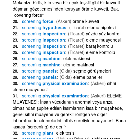
Mekanize birlik, kıta veya bir uçak teşkili gibi bir kuvveti
düşman gözetlemesinden koruyan örtme kuvveti. Bak.
"covering force"
screening
force
(Askeri)
örtme kuvveti
screening
hypothesis
(Ticaret)
eleme hipotezi
screening
inspection
(Ticaret)
yüzde yüz kontrol
screening
inspection
(Ticaret)
eleme muayenesi
screening
inspection
(Ticaret)
baraj kontrolü
screening
inspection
(Ticaret)
eleme kontrolü
screening
machine
elek makinesi
screening
machine
eleme makinesi
screening
panels
(Gıda)
seçme görüşmeleri
screening
panels
(Gıda)
eleme panelleri
screening
physical examination
(Askeri)
sıhhi
eleme muayenesi
screening
physical examination
(Askeri)
ELEME
MUAYENESİ: İnsan vücudunun anormal veya arızalı
olmasından şüphe edilen kısımlarının kısa bir müşahede,
genel sıhhi muayene ve gerekli röntgen ve diğer
laboratuar incelemelerini tatbik suretiyle muayenesi. Buna
kısaca (screening) de denir
screening
plant
elek tesisi
screening
plant
(Nükleer Bilimler)
elekleme tesisi