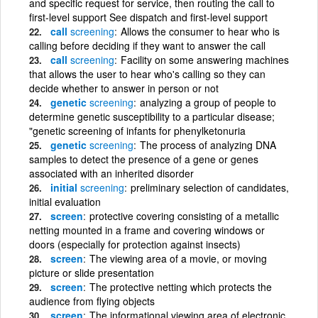
and specific request for service, then routing the call to
first-level support See dispatch and first-level support
call
screening
Allows the consumer to hear who is
calling before deciding if they want to answer the call
call
screening
Facility on some answering machines
that allows the user to hear who's calling so they can
decide whether to answer in person or not
genetic
screening
analyzing a group of people to
determine genetic susceptibility to a particular disease;
"genetic screening of infants for phenylketonuria
genetic
screening
The process of analyzing DNA
samples to detect the presence of a gene or genes
associated with an inherited disorder
initial
screening
preliminary selection of candidates,
initial evaluation
screen
protective covering consisting of a metallic
netting mounted in a frame and covering windows or
doors (especially for protection against insects)
screen
The viewing area of a movie, or moving
picture or slide presentation
screen
The protective netting which protects the
audience from flying objects
screen
The informational viewing area of electronic