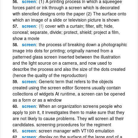
screen
(1) A printing process in which a squeegee
forces paint or ink through a screen which is decorated
with stenciled designs onto the paper (2) The surface onto
which an image of a slide or television picture is shown
screen
{f}
cover with a curtain; filter, sift; hide,
conceal; separate, divide; protect, shield; project a film,
show a movie
screen
the process of breaking down a photographic
image into dots for printing; originally named from a
patterned glass screen inserted between the illustration
and the light source on a camera, and now used to
describe the process and also the size of the dots created
(hence the quality of the reproduction)
screen
Generic term that refers to the objects
created using the screen editor Screens usually contain
collections of widgets At runtime, a screen can be opened
as a form or as a window
screen
When an organization screens people who
apply to join it, it investigates them to make sure that they
are not likely to cause problems. They will screen all their
candidates. screening procedures for the regiment
screen
screen manager with VT100 emulation
screen
display on the surface of the large end of a