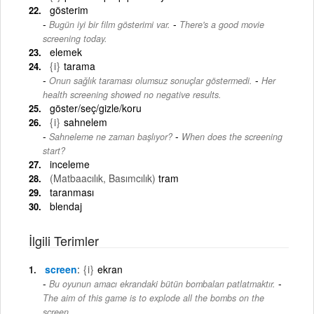
gösterim
-
Bugün iyi bir film gösterimi var.
There's a good movie
screening today.
elemek
{i}
tarama
-
Onun sağlık taraması olumsuz sonuçlar göstermedi.
Her
health screening showed no negative results.
göster/seç/gizle/koru
{i}
sahnelem
-
Sahneleme ne zaman başlıyor?
When does the screening
start?
inceleme
(Matbaacılık, Basımcılık)
tram
taranması
blendaj
İlgili Terimler
screen
{i}
ekran
-
Bu oyunun amacı ekrandaki bütün bombaları patlatmaktır.
The aim of this game is to explode all the bombs on the
screen.