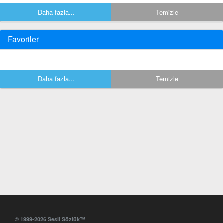
Daha fazla...
Temizle
Favoriler
Daha fazla...
Temizle
© 1999-2026 Sesli Sözlük™