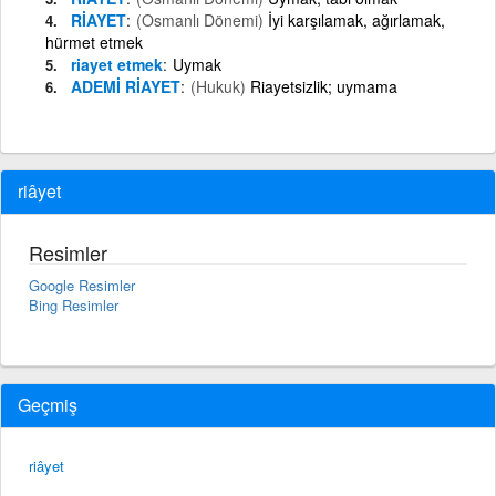
RİAYET
(Osmanlı Dönemi)
İyi karşılamak, ağırlamak,
hürmet etmek
riayet etmek
Uymak
ADEMİ RİAYET
(Hukuk)
Riayetsizlik; uymama
riâyet
Resimler
Google Resimler
Bing Resimler
Geçmiş
riâyet