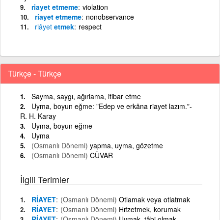
riayet etmeme
violation
riayet etmeme
nonobservance
riâyet
etmek
respect
Türkçe - Türkçe
Sayma, saygı, ağırlama, itibar etme
Uyma, boyun eğme: "Edep ve erkâna riayet lazım."-
R. H. Karay
Uyma, boyun eğme
Uyma
(Osmanlı Dönemi)
yapma, uyma, gözetme
(Osmanlı Dönemi)
CÜVAR
İlgili Terimler
RİAYET
(Osmanlı Dönemi)
Otlamak veya otlatmak
RİAYET
(Osmanlı Dönemi)
Hıfzetmek, korumak
RİAYET
(Osmanlı Dönemi)
Uymak, tâbi olmak