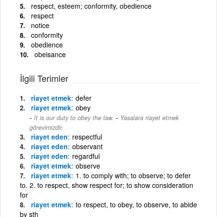
respect, esteem; conformity, obedience
respect
notice
conformity
obedience
obeisance
İlgili Terimler
riayet etmek
defer
riayet etmek
obey
-
It is our duty to obey the law.
Yasalara riayet etmek
görevimizdir.
riayet eden
respectful
riayet eden
observant
riayet eden
regardful
riayet etmek
observe
riayet etmek
1. to comply with; to observe; to defer
to. 2. to respect, show respect for; to show consideration
for
riayet etmek
to respect, to obey, to observe, to abide
by sth