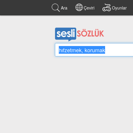
Ara
Çeviri
Oyunlar