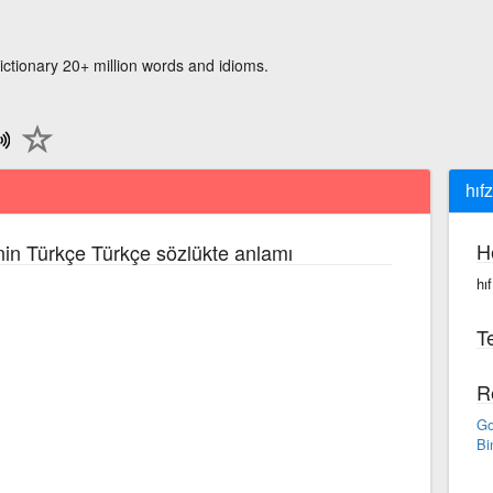
ictionary 20+ million words and idioms.
hıf
H
nin Türkçe Türkçe sözlükte anlamı
hı
Te
R
Go
Bi