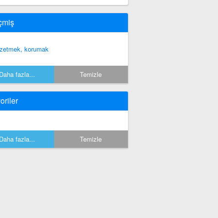
çmiş
fzetmek, korumak
Daha fazla...
Temizle
oriler
Daha fazla...
Temizle