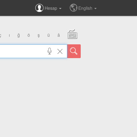
Hesap
English
ç
ı
ğ
ö
ş
ü
â