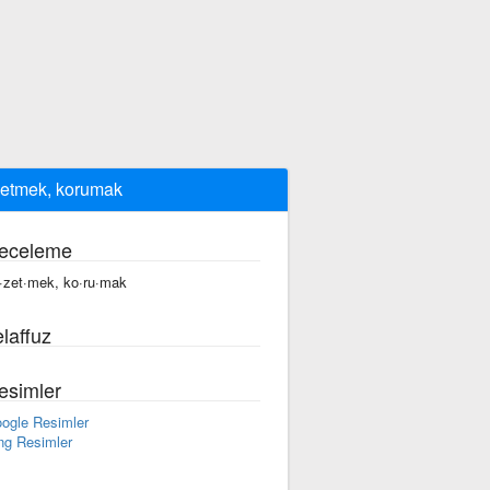
zetmek, korumak
eceleme
f·zet·mek, ko·ru·mak
laffuz
esimler
ogle Resimler
ng Resimler