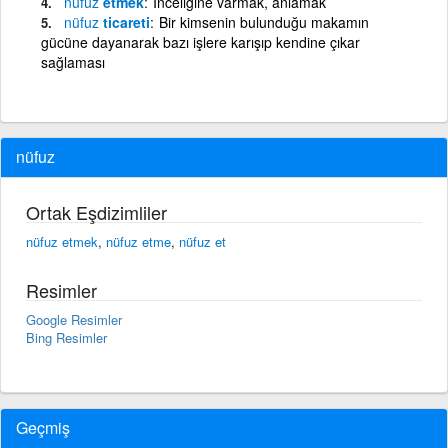
nüfuz
etmek
İnceliğine varmak, anlamak
nüfuz
ticareti
Bir kimsenin bulunduğu makamın
gücüne dayanarak bazı işlere karışıp kendine çıkar
sağlaması
nüfuz
Ortak Eşdizimliler
nüfuz etmek
,
nüfuz etme
,
nüfuz et
Resimler
Google Resimler
Bing Resimler
Geçmiş