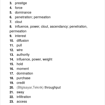
prestige
force
dominance
penetration; permeation
clout
influence, power, clout, ascendancy; penetration,
permeation
interest
diffusion
pull
wire
authority
influence, power, weight
hold
moment
domination
purchase
credit
(Bilgisayar,Teknik)
throughput
sway
infiltration
access