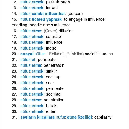
nüfuz
etmek
pass through
nüfuz
etmek
indwell
nüfuz
sahibi influential
(person)
nüfuz
ticareti yapmak
to engage in influence
peddling, peddle one's influence
nüfuz
etme
(Çevre)
diffusion
nüfuz
etmek
saturate
nüfuz
etmek
influence
nüfuz
etmek
incise
sosyal
nüfuz
(Pisikoloji, Ruhbilim)
social influence
nüfuz
et
permeate
nüfuz
etme
penetratoin
nüfuz
etmek
sink in
nüfuz
etmek
soak up
nüfuz
etmek
soak
nüfuz
etmek
permeate
nüfuz
etmek
see into
nüfuz
etme
penetration
nüfuz
etmek
break
nüfuz
etmek
enter
sıvıların kılcallara
nüfuz
etme özelliği
capillarity