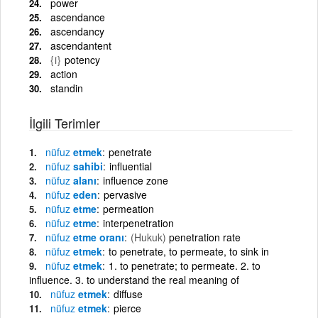
power
ascendance
ascendancy
ascendantent
{i}
potency
action
standin
İlgili Terimler
nüfuz
etmek
penetrate
nüfuz
sahibi
influential
nüfuz
alanı
influence zone
nüfuz
eden
pervasive
nüfuz
etme
permeation
nüfuz
etme
interpenetration
nüfuz
etme oranı
(Hukuk)
penetration rate
nüfuz
etmek
to penetrate, to permeate, to sink in
nüfuz
etmek
1. to penetrate; to permeate. 2. to
influence. 3. to understand the real meaning of
nüfuz
etmek
diffuse
nüfuz
etmek
pierce