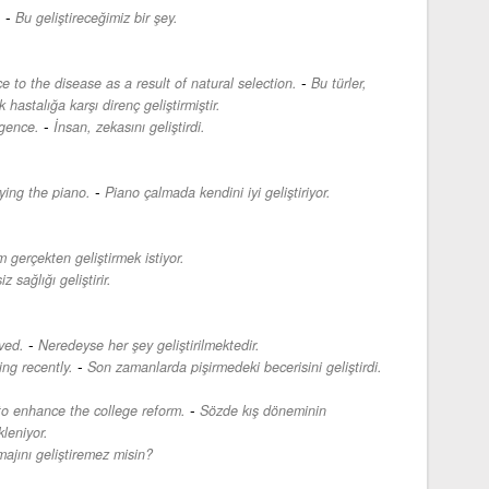
-
.
Bu geliştireceğimiz bir şey.
-
e to the disease as a result of natural selection.
Bu türler,
hastalığa karşı direnç geliştirmiştir.
-
igence.
İnsan, zekasını geliştirdi.
-
ying the piano.
Piano çalmada kendini iyi geliştiriyor.
 gerçekten geliştirmek istiyor.
z sağlığı geliştirir.
-
ved.
Neredeyse her şey geliştirilmektedir.
-
ing recently.
Son zamanlarda pişirmedeki becerisini geliştirdi.
-
to enhance the college reform.
Sözde kış döneminin
leniyor.
majını geliştiremez misin?