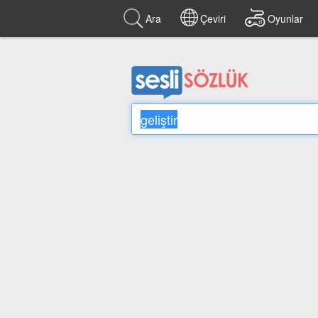
Ara
Çeviri
Oyunlar