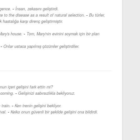
-
igence.
İnsan, zekasını geliştirdi.
-
e to the disease as a result of natural selection.
Bu türler,
hastalığa karşı direnç geliştirmiştir.
-
Mary's house.
Tom, Mary'nin evinini soymak için bir plan
-
Onlar ustaca yapılmış çözümler geliştirdiler.
nun içeri gelişini fark ettin mi?
-
 coming.
Gelişinizi sabırsızlıkla bekliyoruz.
-
 train.
Ken trenin gelişini bekliyor.
-
val.
Keiko onun güvenli bir şekilde gelişini ona bildirdi.