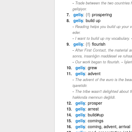
Trade between the two countries h
gelişiyor.
geliş
{f}
prospering
geliş
build up
Reading helps you build up your v
eder.
I want to build up my vocabulary.
geliş
{f}
flourish
After First Contact, the material 
sonra, insanlığın maddesel ve ruhsal 
-
Our work began to flourish.
İşler
geliş
grew
geliş
advent
The advent of the euro is the bea
işaretidir.
The tribe wasn't delighted about 
hakkında memnun değildi.
geliş
prosper
geliş
arrest
geliş
build#up
geliş
comings
geliş
coming, advent, arrival