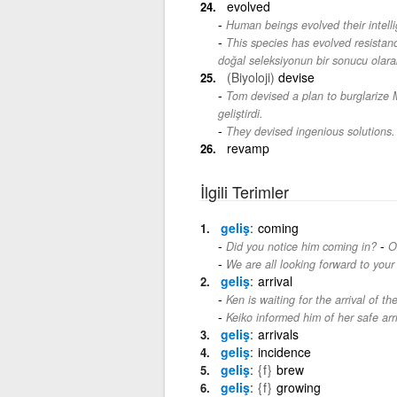
evolved
Human beings evolved their intell
This species has evolved resistanc
doğal seleksiyonun bir sonucu olarak 
(Biyoloji)
devise
Tom devised a plan to burglarize 
geliştirdi.
They devised ingenious solutions.
revamp
İlgili Terimler
geliş
coming
-
Did you notice him coming in?
O
We are all looking forward to your
geliş
arrival
Ken is waiting for the arrival of the
Keiko informed him of her safe arri
geliş
arrivals
geliş
incidence
geliş
{f}
brew
geliş
{f}
growing