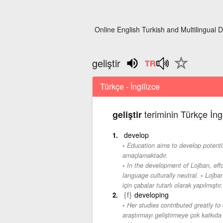
Online English Turkish and Multilingual D
geliştir
Türkçe - İngilizce
teriminin Türkçe İng
geliştir
develop
Education aims to develop potential
amaçlamaktadır.
In the development of Lojban, effo
-
language culturally neutral.
Lojban
için çabalar tutarlı olarak yapılmıştır.
{f}
developing
Her studies contributed greatly to 
araştırmayı geliştirmeye çok katkıda