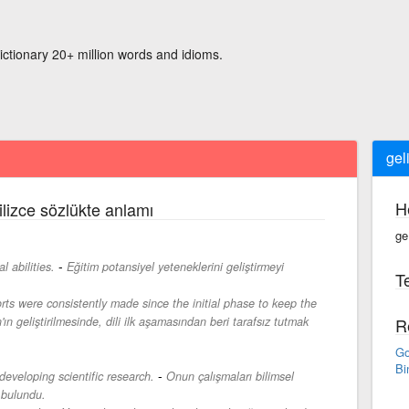
ictionary 20+ million words and idioms.
geli
H
ilizce sözlükte anlamı
ge·
-
 abilities.
Eğitim potansiyel yeteneklerini geliştirmeyi
Te
rts were consistently made since the initial phase to keep the
'ın geliştirilmesinde, dili ilk aşamasından beri tarafsız tutmak
R
Go
Bi
-
developing scientific research.
Onun çalışmaları bilimsel
 bulundu.