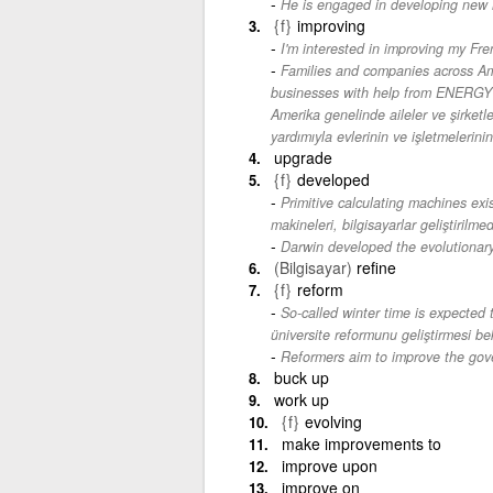
He is engaged in developing new 
{f}
improving
I'm interested in improving my Fre
Families and companies across Ame
businesses with help from ENERGY 
Amerika genelinde aileler ve şirket
yardımıyla evlerinin ve işletmelerinin e
upgrade
{f}
developed
Primitive calculating machines ex
makineleri, bilgisayarlar geliştiril
Darwin developed the evolutionary
(Bilgisayar)
refine
{f}
reform
So-called winter time is expected 
üniversite reformunu geliştirmesi bek
Reformers aim to improve the gov
buck up
work up
{f}
evolving
make improvements to
improve upon
improve on