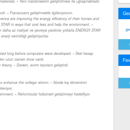
-
materials.
Yeni malzemelerin geliştirilmesi ile uğraşmaktadır.
-
Ge
nch.
Fransızcamı geliştirmekle ilgileniyorum.
rica are improving the energy efficiency of their homes and
-
STAR in ways that cost less and help the environment.
gel
ler daha az maliyet ve çevreye yardımcı yollarla ENERGY STAR
nerji verimliliği geliştiriyorlar.
-
isted long before computers were developed.
İlkel hesap
meden uzun zaman önce vardı.
Fav
-
 theory.
Darwin, evrim teorisini geliştirdi.
-
to enhance the college reform.
Sözde kış döneminin
leniyor.
-
ernment.
Reformcular hükümeti geliştirmeyi hedefliyor.