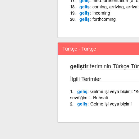
geliş
med. presentation (at bi
geliş
coming, arriving, arriva
geliş
incoming
geliş
forthcoming
Türkçe - Türkçe
teriminin Türkçe Tü
geliştir
İlgili Terimler
geliş
Gelme işi veya biçimi: "K
sevdiğim."- Ruhsatî
geliş
Gelme işi veya biçimi