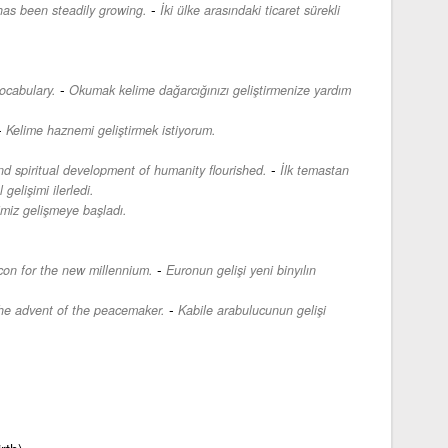
-
as been steadily growing.
İki ülke arasındaki ticaret sürekli
-
ocabulary.
Okumak kelime dağarcığınızı geliştirmenize yardım
-
Kelime haznemi geliştirmek istiyorum.
-
and spiritual development of humanity flourished.
İlk temastan
gelişimi ilerledi.
imiz gelişmeye başladı.
-
con for the new millennium.
Euronun gelişi yeni binyılın
-
the advent of the peacemaker.
Kabile arabulucunun gelişi