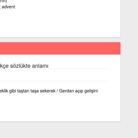
rth)
l; advent
rkçe sözlükte anlamı
eklik gibi taştan taşa sekerek / Gerdan açıp gelişini