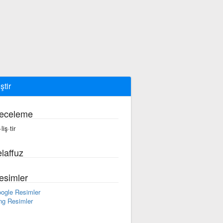
ştir
eceleme
liş·tir
laffuz
esimler
ogle Resimler
ng Resimler