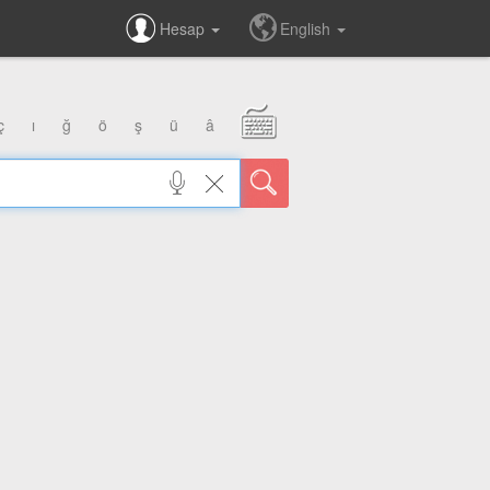
Hesap
English
ç
ı
ğ
ö
ş
ü
â