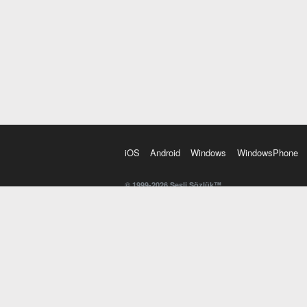
iOS
Android
Windows
WindowsPhone
© 1999-2026 Sesli Sözlük™
20 dilde online sözlük. 20 milyondan fazla sözcük ve anl
kelimesi. Yazım Türkçeleştirici ile hatalı Türkçe metinl
İngilizce kelime haznenizi arttıracak kelime oyunları. 
seslendirilişini otomatik dinlemek için ayarlardan isteğin