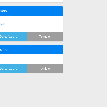
çmiş
iştir
Daha fazla...
Temizle
oriler
Daha fazla...
Temizle