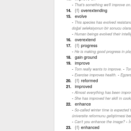
That's something we'll improve on
{f}
overextending
evolve
This species has evolved resistanc
doğal seleksiyonun bir sonucu olarak 
Human beings evolved their intell
overextend
{f}
progress
He is making good progress in pla
gain ground
improve
-
Tom really wants to improve.
Tom
-
Exercise improves health.
Egzersi
{f}
reformed
improved
Almost everything has been impro
She has improved her skill in cook
enhance
So-called winter time is expected 
üniversite reformunu geliştirmesi bek
-
Can't you enhance the image?
İ
{f}
enhanced