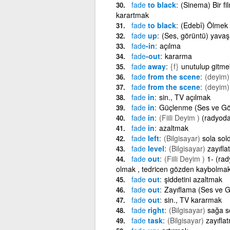
fade
to black
(Sinema) Bir fi
karartmak
fade
to black
(Edebî) Ölmek
fade
up
(Ses, görüntü) yavaş
fade
-in
açılma
fade
-out
kararma
fade
away
{f}
unutulup gitme
fade
from the scene
(deyim)
fade
from the scene
(deyim)
fade
in
sin., TV açılmak
fade
in
Güçlenme (Ses ve Gör
fade
in
(Fiili Deyim )
(radyoda
fade
in
azaltmak
fade
left
(Bilgisayar)
sola sol
fade
level
(Bilgisayar)
zayıfl
fade
out
(Fiili Deyim )
1- (rad
olmak , tedricen gözden kaybolmak 
fade
out
şiddetini azaltmak
fade
out
Zayıflama (Ses ve G
fade
out
sin., TV kararmak
fade
right
(Bilgisayar)
sağa s
fade
task
(Bilgisayar)
zayıfla