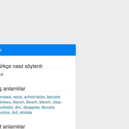
e
ürkçe nasıl söylenir
yd
ş anlamlılar
crease
,
wane
,
achromatize
,
become
lorless
,
blanch
,
bleach
,
blench
,
clear
,
colorize
,
dim
,
disappear
,
discolor
,
ssolve
,
dull
,
etiolate
t anlamlılar