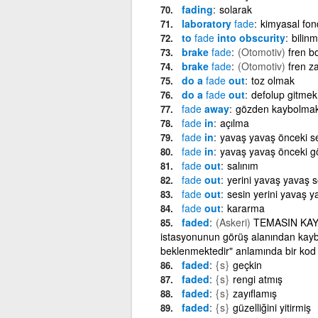
fading
solarak
laboratory
fade
kimyasal fon
to
fade
into obscurity
bilinm
brake
fade
(Otomotiv)
fren b
brake
fade
(Otomotiv)
fren z
do a
fade
out
toz olmak
do a
fade
out
defolup gitmek
fade
away
gözden kaybolma
fade
in
açılma
fade
in
yavaş yavaş önceki se
fade
in
yavaş yavaş önceki g
fade
out
salınım
fade
out
yerini yavaş yavaş 
fade
out
sesin yerini yavaş 
fade
out
kararma
faded
(Askeri)
TEMASIN KAYBO
istasyonunun görüş alanından kaybol
beklenmektedir" anlamında bir kod
faded
{s}
geçkin
faded
{s}
rengi atmış
faded
{s}
zayıflamış
faded
{s}
güzelliğini yitirmiş