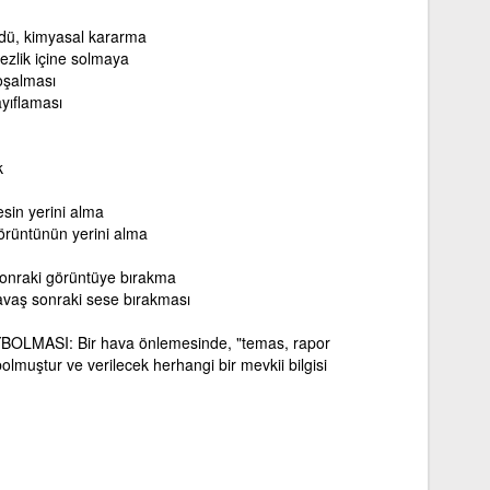
dü, kimyasal kararma
ezlik içine solmaya
oşalması
ayıflaması
k
sin yerini alma
örüntünün yerini alma
sonraki görüntüye bırakma
yavaş sonraki sese bırakması
LMASI: Bir hava önlemesinde, "temas, rapor
muştur ve verilecek herhangi bir mevkii bilgisi