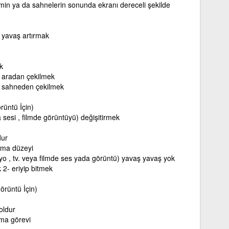
lmin ya da sahnelerin sonunda ekranı dereceli şekilde
 yavaş artırmak
k
aradan çekilmek
sahneden çekilmek
üntü İçin)
 sesi , filmde görüntüyü) değişitirmek
dur
atma düzeyi
yo , tv. veya filmde ses yada görüntü) yavaş yavaş yok
2- eriyip bitmek
örüntü İçin)
oldur
tma görevi