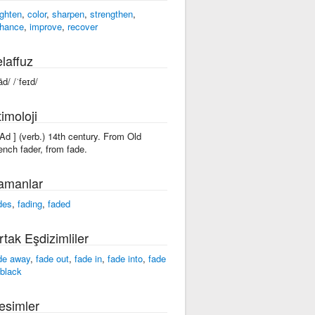
ighten
,
color
,
sharpen
,
strengthen
,
hance
,
improve
,
recover
laffuz
ād/ /ˈfeɪd/
imoloji
'fAd ] (verb.) 14th century. From Old
ench fader, from fade.
amanlar
des
,
fading
,
faded
rtak Eşdizimliler
de away
,
fade out
,
fade in
,
fade into
,
fade
 black
esimler