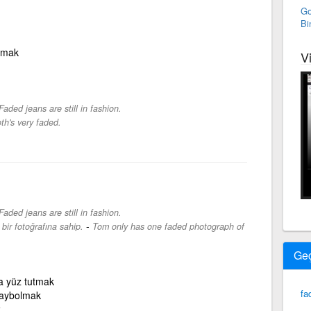
Go
Bi
lmak
V
Faded jeans are still in fashion.
th's very faded.
Faded jeans are still in fashion.
-
ir fotoğrafına sahip.
Tom only has one faded photograph of
Ge
 yüz tutmak
fa
kaybolmak
k