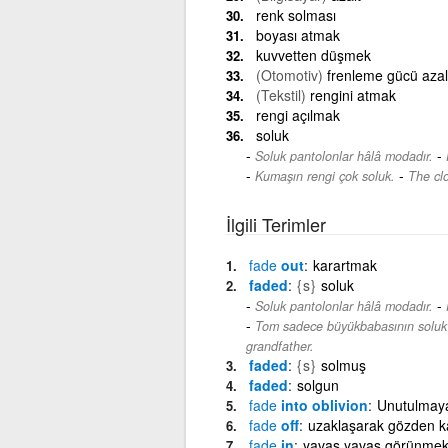
renk solması
boyası atmak
kuvvetten düşmek
(Otomotiv)
frenleme gücü aza
(Tekstil)
rengini atmak
rengi açılmak
soluk
-
Soluk pantolonlar hâlâ modadır.
-
Kumaşın rengi çok soluk.
The clo
İlgili Terimler
fade
out
karartmak
faded
{s}
soluk
-
Soluk pantolonlar hâlâ modadır.
Tom sadece büyükbabasının soluk b
grandfather.
faded
{s}
solmuş
faded
solgun
fade
into oblivion
Unutulmaya
fade
off
uzaklaşarak gözden 
fade
in
yavaş yavaş görünme