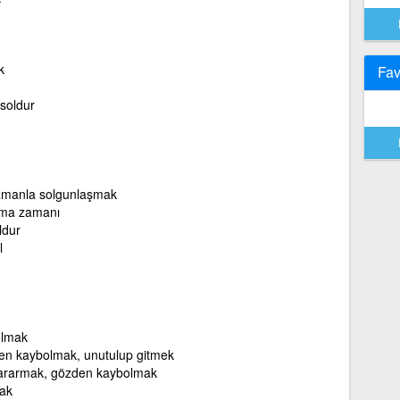
k
Fav
soldur
Zamanla solgunlaşmak
tma zamanı
ldur
l
olmak
en kaybolmak, unutulup gitmek
kararmak, gözden kaybolmak
ak