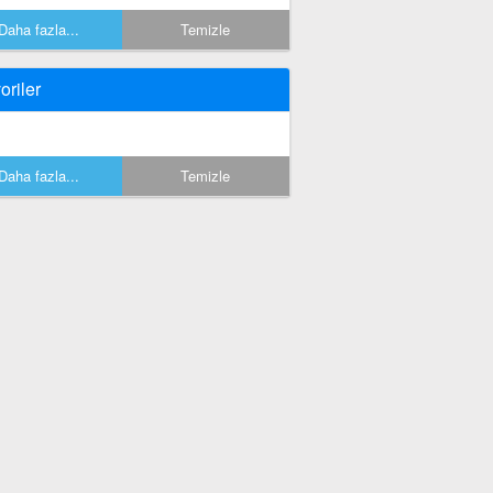
Daha fazla...
Temizle
oriler
Daha fazla...
Temizle