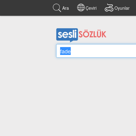
Ara
Çeviri
Oyunlar