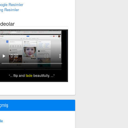
ogle Resimler
ng Resimler
ideolar
... flip and
fade
beautifully. ...
çmiş
de