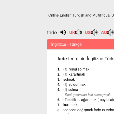
Online English Turkish and Multilingual D
fade
İngilizce - Türkçe
teriminin İngilizce Tür
fade
{f}
rengi solmak
{f}
karartmak
solmak
{f}
soldurmak
{i}
solma
Renk yıkamada bile solmayacak.
(Tekstil)
1. ağartmak ( beyazlat
kurumak
tedricen değişmek fade in tedr