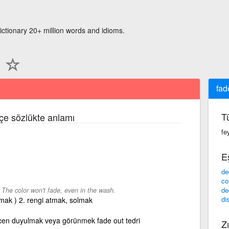
ictionary 20+ million words and idioms.
fad
T
kçe sözlükte anlamı
fe
E
de
co
-
de
The color won't fade, even in the wash.
di
mak ) 2. rengi atmak, solmak
icen duyulmak veya görünmek fade out tedri
Zı