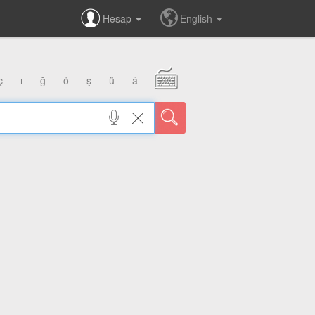
Hesap
English
ç
ı
ğ
ö
ş
ü
â