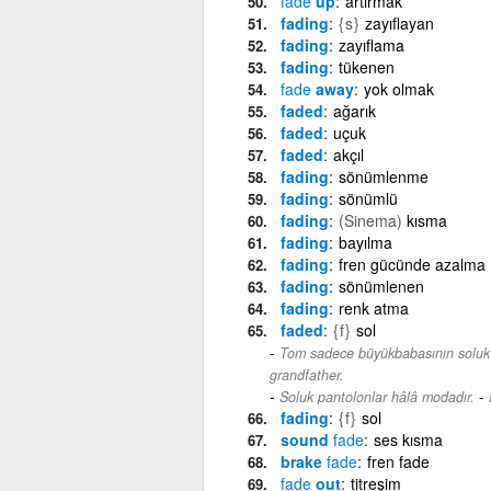
fade
up
artırmak
fading
{s}
zayıflayan
fading
zayıflama
fading
tükenen
fade
away
yok olmak
faded
ağarık
faded
uçuk
faded
akçıl
fading
sönümlenme
fading
sönümlü
fading
(Sinema)
kısma
fading
bayılma
fading
fren gücünde azalma
fading
sönümlenen
fading
renk atma
faded
{f}
sol
Tom sadece büyükbabasının soluk b
grandfather.
-
Soluk pantolonlar hâlâ modadır.
fading
{f}
sol
sound
fade
ses kısma
brake
fade
fren fade
fade
out
titreşim