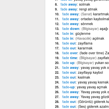
fade
away
solmak
fade
away
rengi atmak
fade
away
(Sanat)
karartmak
fade
away
ortadan kaybolma
fade
away
sönmek
fade
down
(Bilgisayar)
aşağı 
fade
in
güçlenme
fade
in
(Havacılık)
açılmak
fade
out
zayıflama
fade
out
kararmak
fade
over
(fade over time) 
fade
time
(Bilgisayar)
zayıfla
fade
up
(Bilgisayar)
yukarı so
fade
away
yavaş yavaş yok o
fade
out
zayıflayıp kaybol
fade
out
kısılmak
fade
out
yavaş yavaş kısmak
fade
-up
yavaş yavaş açmak
fade
away
Yavaş yavaş yok 
fade
away
Yavaş yavaş gözd
fade
out
(Görüntü) giderek 
fade
out
(Ses) giderek azalm