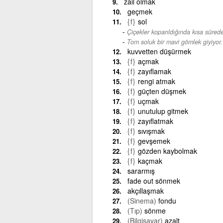
zail olmak
geçmek
{f}
sol
Çiçekler koparıldığında kısa süred
Tom soluk bir mavi gömlek giyiyor.
kuvvetten düşürmek
{f}
açmak
{f}
zayıflamak
{f}
rengi atmak
{f}
güçten düşmek
{f}
uçmak
{f}
unutulup gitmek
{f}
zayıflatmak
{f}
sıvışmak
{f}
gevşemek
{f}
gözden kaybolmak
{f}
kaçmak
sararmış
fade out sönmek
akçıllaşmak
(Sinema)
fondu
(Tıp)
sönme
(Bilgisayar)
azalt