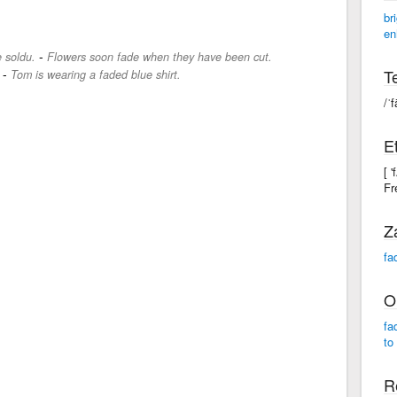
br
en
-
e soldu.
Flowers soon fade when they have been cut.
-
Te
Tom is wearing a faded blue shirt.
/ˈf
Et
[ 
Fr
Z
fa
O
fa
to
R