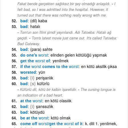
-
Fakat bende gerçekten sağlıksız bir şey olmadığı anlaşıldı.
I
felt bad, so I was admitted into the hospital. However, it
turned out that there was nothing really wrong with me.
bad
(dil) kaba
bad
hatalı
Tom'un son filmi şimdi yayınlandı. Adı Tatoeba: Hatalı ağ
-
geçidi.
Tom's latest movie just came out. It's called Tatoeba:
Bad Gateway.
bad
(para) sahte
do one's
worst
elinden gelen kötülüğü yapmak
get the
worst
of
yenilmek
if the
worst
comes to the
worst
en kötü aksilik çıksa
worsted
yün
bad
{i}
perişanlık
bad
{s}
küfürlü
-
Küfürlü dil, kötü bir kalbin işaretidir.
The cursing tongue is
an indication of a bad heart.
at the
worst
en kötü olasılık
bad
{i}
şanssızlık
bad
kötüydü
be at the
worst
kötü olmak
come off
worst
/get the
worst
of it
k. dili 1. yenilmek,