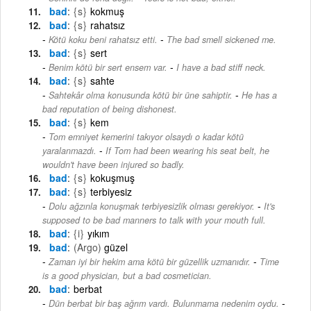
bad
{s}
kokmuş
bad
{s}
rahatsız
-
Kötü koku beni rahatsız etti.
The bad smell sickened me.
bad
{s}
sert
-
Benim kötü bir sert ensem var.
I have a bad stiff neck.
bad
{s}
sahte
-
Sahtekâr olma konusunda kötü bir üne sahiptir.
He has a
bad reputation of being dishonest.
bad
{s}
kem
Tom emniyet kemerini takıyor olsaydı o kadar kötü
-
yaralanmazdı.
If Tom had been wearing his seat belt, he
wouldn't have been injured so badly.
bad
{s}
kokuşmuş
bad
{s}
terbiyesiz
-
Dolu ağzınla konuşmak terbiyesizlik olması gerekiyor.
It's
supposed to be bad manners to talk with your mouth full.
bad
{i}
yıkım
bad
(Argo)
güzel
-
Zaman iyi bir hekim ama kötü bir güzellik uzmanıdır.
Time
is a good physician, but a bad cosmetician.
bad
berbat
-
Dün berbat bir baş ağrım vardı. Bulunmama nedenim oydu.