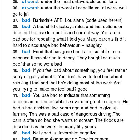
at
worst
under the most unfavorable conditions
at
worst
under the worst of conditions; "at worst we'll
go to jail
bad
Barksdale AFB, Louisiana (code used herein)
bad
A bad child disobeys rules and instructions or
does not behave in a polite and correct way. You are a
bad boy for repeating what I told you Many parents find it
hard to discourage bad behaviour. = naughty
bad
Food that has gone bad is not suitable to eat
because it has started to decay. They bought so much
beef that some went bad
bad
If you feel bad about something, you feel rather
sorry or guilty about it. You don't have to feel bad about
relaxing I feel bad that he's doing most of the work Are
you trying to make me feel bad? good
bad
You use bad to indicate that something
unpleasant or undesirable is severe or great in degree. He
had a bad accident two years ago and had to give up
farming This was a bad case of dangerous driving The
pain is often so bad she wants to scream The floods are
described as the worst in nearly fifty years
bad
Not good; unfavorable; negative
bad
Banque Algerienne de Developpement