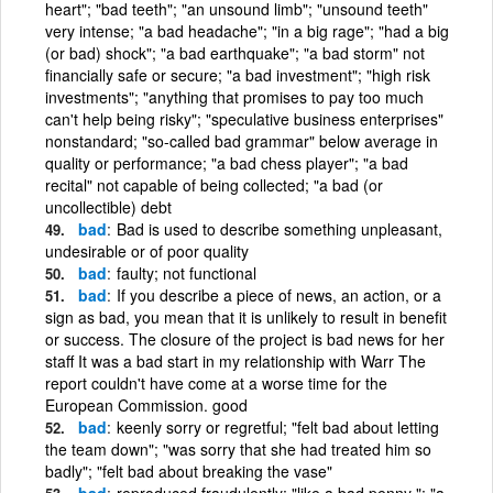
heart"; "bad teeth"; "an unsound limb"; "unsound teeth"
very intense; "a bad headache"; "in a big rage"; "had a big
(or bad) shock"; "a bad earthquake"; "a bad storm" not
financially safe or secure; "a bad investment"; "high risk
investments"; "anything that promises to pay too much
can't help being risky"; "speculative business enterprises"
nonstandard; "so-called bad grammar" below average in
quality or performance; "a bad chess player"; "a bad
recital" not capable of being collected; "a bad (or
uncollectible) debt
bad
Bad is used to describe something unpleasant,
undesirable or of poor quality
bad
faulty; not functional
bad
If you describe a piece of news, an action, or a
sign as bad, you mean that it is unlikely to result in benefit
or success. The closure of the project is bad news for her
staff It was a bad start in my relationship with Warr The
report couldn't have come at a worse time for the
European Commission. good
bad
keenly sorry or regretful; "felt bad about letting
the team down"; "was sorry that she had treated him so
badly"; "felt bad about breaking the vase"
bad
reproduced fraudulently; "like a bad penny "; "a