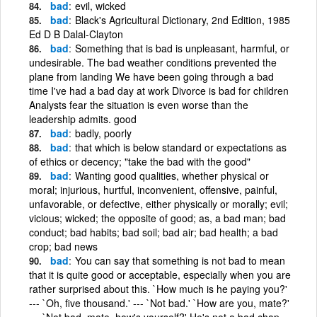
bad
evil, wicked
bad
Black's Agricultural Dictionary, 2nd Edition, 1985
Ed D B Dalal-Clayton
bad
Something that is bad is unpleasant, harmful, or
undesirable. The bad weather conditions prevented the
plane from landing We have been going through a bad
time I've had a bad day at work Divorce is bad for children
Analysts fear the situation is even worse than the
leadership admits. good
bad
badly, poorly
bad
that which is below standard or expectations as
of ethics or decency; "take the bad with the good"
bad
Wanting good qualities, whether physical or
moral; injurious, hurtful, inconvenient, offensive, painful,
unfavorable, or defective, either physically or morally; evil;
vicious; wicked; the opposite of good; as, a bad man; bad
conduct; bad habits; bad soil; bad air; bad health; a bad
crop; bad news
bad
You can say that something is not bad to mean
that it is quite good or acceptable, especially when you are
rather surprised about this. `How much is he paying you?'
--- `Oh, five thousand.' --- `Not bad.' `How are you, mate?'
--- `Not bad, mate, how's yourself?' He's not a bad chap --