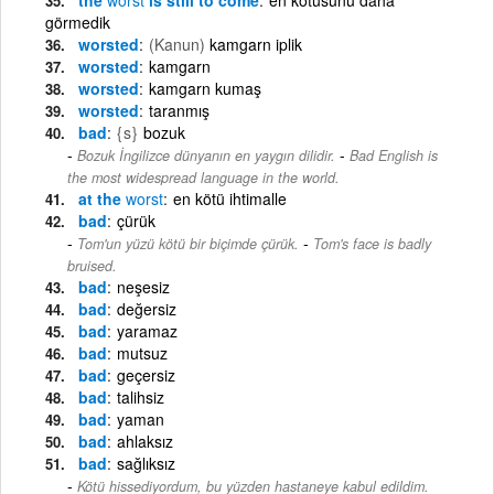
görmedik
worsted
(Kanun)
kamgarn iplik
worsted
kamgarn
worsted
kamgarn kumaş
worsted
taranmış
bad
{s}
bozuk
-
Bozuk İngilizce dünyanın en yaygın dilidir.
Bad English is
the most widespread language in the world.
at the
worst
en kötü ihtimalle
bad
çürük
-
Tom'un yüzü kötü bir biçimde çürük.
Tom's face is badly
bruised.
bad
neşesiz
bad
değersiz
bad
yaramaz
bad
mutsuz
bad
geçersiz
bad
talihsiz
bad
yaman
bad
ahlaksız
bad
sağlıksız
Kötü hissediyordum, bu yüzden hastaneye kabul edildim.