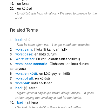
en fena
en kötüsü
-
En kötüsü için hazır olmalıyız.
We need to prepare for the
worst.
Related Terms
bad
kötü
-
Kötü bir karın ağrım var.
I've got a bad stomachache.
worst
yarn
(Tekstil)
kamgarn iplik
worst
case
en kötü durum
Worst
rated
En kötü olarak sınıflandırılmış
worst
case scenario
Olabilecek en kötü durum
senaryosu
worst
en kötü
en kötü şey, en kötü
worst
of all
en kötüsü
worst
-hit
kötü etkilenen
bad
{i}
zarar
-
Sigara içmenin sağlık için zararlı olduğu apaçık.
It goes
without saying that smoking is bad for the health.
bad
{s}
fena
-
Seninki de fena değil.
Yours is not bad, either.