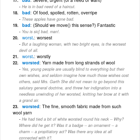
He is in bad need of a haircut.
bad
Of food, spoiled, rotten, overripe
These apples have gone bad.
bad
(Should we move() this sense?) Fantastic
You is sic] bad, man!.
worst
.
worsest
But a laughing woman, with two bright eyes, is the worsest
devil of all.
worst
.
worstly
worsted
Yarn made from long strands of wool
Yes, young people are usually blind to everything but their
own wishes, and seldom imagine how much those wishes cost
others, said Mrs. Garth She did not mean to go beyond this
salutary general doctrine, and threw her indignation into a
needless unwinding of her worsted, knitting her brow at it with
a grand air.
worsted
The fine, smooth fabric made from such
wool yarn
He had tied a bit of white worsted round his neck -- Why?
Where did he get it? Was it a badge -- an ornament -- a
charm -- a propitiatory act? Was there any idea at all
connected with it?.