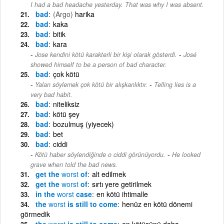
I had a bad headache yesterday. That was why I was absent.
bad
(Argo)
harika
bad
kaka
bad
bitik
bad
kara
-
Jose kendini kötü karakterli bir kişi olarak gösterdi.
José
showed himself to be a person of bad character.
bad
çok kötü
-
Yalan söylemek çok kötü bir alışkanlıktır.
Telling lies is a
very bad habit.
bad
niteliksiz
bad
kötü şey
bad
bozulmuş (yiyecek)
bad
bet
bad
ciddi
-
Kötü haber söylendiğinde o ciddi görünüyordu.
He looked
grave when told the bad news.
get the
worst
of
alt edilmek
get the
worst
of
sırtı yere getirilmek
in the
worst
case
en kötü ihtimalle
the
worst
is still to come
henüz en kötü dönemi
görmedik
the
worst
is still to come
en kötüsünü daha