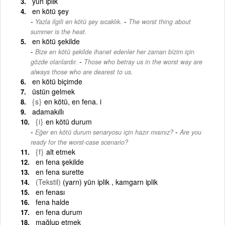
yün iplik
en kötü şey
-
Yazla ilgili en kötü şey sıcaklık.
The worst thing about
summer is the heat.
en kötü şekilde
Bize en kötü şekilde ihanet edenler her zaman bizim için
-
gözde olanlardır.
Those who betray us in the worst way are
always those who are dearest to us.
en kötü biçimde
üstün gelmek
{s}
en kötü, en fena. i
adamakıllı
{i}
en kötü durum
-
Eğer en kötü durum senaryosu için hazır mısınız?
Are you
ready for the worst-case scenario?
{f}
alt etmek
en fena şekilde
en fena surette
(Tekstil)
(yarn) yün iplik , kamgarn iplik
en fenası
fena halde
en fena durum
mağlup etmek