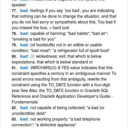
speaker
bad
feelings If you say `too bad', you are indicating
that nothing can be done to change the situation, and that
you do not feel sorry or sympathetic about this. Too bad if
you missed the bus. = hard luck
bad
capable of harming; "bad habits"; "bad air";
"smoking is bad for you"
bad
(of foodstuffs) not in an edible or usable
condition; "bad meat"; "a refrigerator full of spoilt food"
bad
{i}
wickedness; evil; that which is below
expectations, that which is below standard or
bad
VARCHAR2(3) A YES value indicates that this
constraint specifies a century in an ambiguous manner To
avoid errors resulting from this ambiguity, rewrite the
constraint using the TO_DATE function with a four-digit
year See Also: the TO_DATE function in Oracle9i SQL
Reference and Oracle9i Application Developer's Guide -
Fundamentals
bad
not capable of being collected; "a bad (or
uncollectible) debt"
bad
not working properly; "a bad telephone
connection"; "a defective appliance"