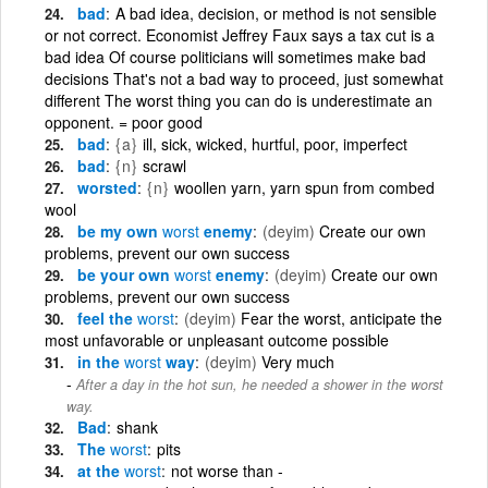
bad
A bad idea, decision, or method is not sensible
or not correct. Economist Jeffrey Faux says a tax cut is a
bad idea Of course politicians will sometimes make bad
decisions That's not a bad way to proceed, just somewhat
different The worst thing you can do is underestimate an
opponent. = poor good
bad
{a}
ill, sick, wicked, hurtful, poor, imperfect
bad
{n}
scrawl
worsted
{n}
woollen yarn, yarn spun from combed
wool
be my own
worst
enemy
(deyim)
Create our own
problems, prevent our own success
be your own
worst
enemy
(deyim)
Create our own
problems, prevent our own success
feel the
worst
(deyim)
Fear the worst, anticipate the
most unfavorable or unpleasant outcome possible
in the
worst
way
(deyim)
Very much
After a day in the hot sun, he needed a shower in the worst
way.
Bad
shank
The
worst
pits
at the
worst
not worse than -