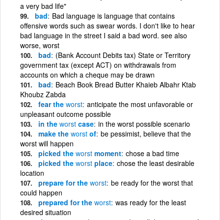
a very bad life"
bad
Bad language is language that contains
offensive words such as swear words. I don't like to hear
bad language in the street I said a bad word. see also
worse, worst
bad
(Bank Account Debits tax) State or Territory
government tax (except ACT) on withdrawals from
accounts on which a cheque may be drawn
bad
Beach Book Bread Butter Khaieb Albahr Ktab
Khoubz Zabda
fear the
worst
anticipate the most unfavorable or
unpleasant outcome possible
in the
worst
case
in the worst possible scenario
make the
worst
of
be pessimist, believe that the
worst will happen
picked the
worst
moment
chose a bad time
picked the
worst
place
chose the least desirable
location
prepare for the
worst
be ready for the worst that
could happen
prepared for the
worst
was ready for the least
desired situation