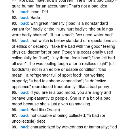
quite human for an accountant That's not a bad idea
bad
Icmet Diri
bad
Bade
bad
with great intensity (`bad' is a nonstandard
variant for `badly'); "the injury hurt badly"; "the buildings
were badly shaken"; "it hurts bad"; "we need water bad"
bad
that which is below standard or expectations as
of ethics or decency; "take the bad with the good" feeling
physical discomfort or pain (`tough' is occasionally used
colloquially for `bad'); "my throat feels bad"; "she felt bad
all over"; "he was feeling tough after a restless night" (of
foodstuffs) not in an edible or usable condition; "bad
meat"; "a refrigerator full of spoilt food" not working
properly; "a bad telephone connection"; "a defective
appliance" reproduced fraudulently; "like a bad penny
bad
If you are in a bad mood, you are angry and
behave unpleasantly to people. She is in a bit of a bad
mood because she's just given up smoking
bad
Bad file (Oracle)
bad
not capable of being collected; "a bad (or
uncollectible) debt
bad
characterized by wickedness or immorality; "led