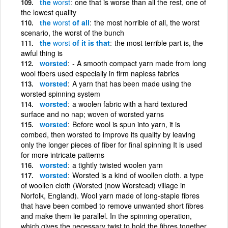
the
worst
one that is worse than all the rest, one of
the lowest quality
the
worst
of all
the most horrible of all, the worst
scenario, the worst of the bunch
the
worst
of it is that
the most terrible part is, the
awful thing is
worsted
‑ A smooth compact yarn made from long
wool fibers used especially in firm napless fabrics
worsted
A yarn that has been made using the
worsted spinning system
worsted
a woolen fabric with a hard textured
surface and no nap; woven of worsted yarns
worsted
Before wool is spun into yarn, it is
combed, then worsted to improve its quality by leaving
only the longer pieces of fiber for final spinning It is used
for more intricate patterns
worsted
a tightly twisted woolen yarn
worsted
Worsted is a kind of woollen cloth. a type
of woollen cloth (Worsted (now Worstead) village in
Norfolk, England). Wool yarn made of long-staple fibres
that have been combed to remove unwanted short fibres
and make them lie parallel. In the spinning operation,
which gives the necessary twist to hold the fibres together,