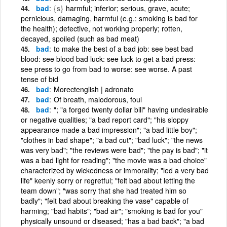
bad
{s}
harmful; inferior; serious, grave, acute;
pernicious, damaging, harmful (e.g.: smoking is bad for
the health); defective, not working properly; rotten,
decayed, spoiled (such as bad meat)
bad
to make the best of a bad job: see best bad
blood: see blood bad luck: see luck to get a bad press:
see press to go from bad to worse: see worse. A past
tense of bid
bad
Morectenglish | adronato
bad
Of breath, malodorous, foul
bad
"; "a forged twenty dollar bill" having undesirable
or negative qualities; "a bad report card"; "his sloppy
appearance made a bad impression"; "a bad little boy";
"clothes in bad shape"; "a bad cut"; "bad luck"; "the news
was very bad"; "the reviews were bad"; "the pay is bad"; "it
was a bad light for reading"; "the movie was a bad choice"
characterized by wickedness or immorality; "led a very bad
life" keenly sorry or regretful; "felt bad about letting the
team down"; "was sorry that she had treated him so
badly"; "felt bad about breaking the vase" capable of
harming; "bad habits"; "bad air"; "smoking is bad for you"
physically unsound or diseased; "has a bad back"; "a bad