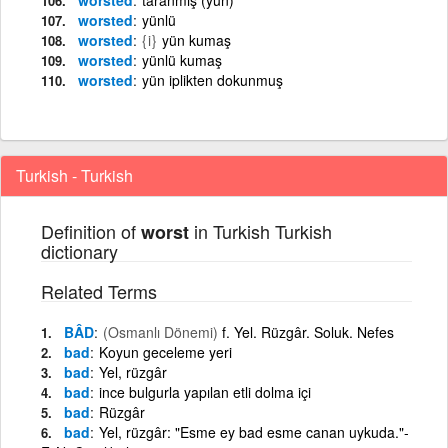
worsted
yünlü
worsted
{i}
yün kumaş
worsted
yünlü kumaş
worsted
yün iplikten dokunmuş
Turkish - Turkish
Definition of
in Turkish Turkish
worst
dictionary
Related Terms
BÂD
(Osmanlı Dönemi)
f. Yel. Rüzgâr. Soluk. Nefes
bad
Koyun geceleme yeri
bad
Yel, rüzgâr
bad
ince bulgurla yapılan etli dolma içi
bad
Rüzgâr
bad
Yel, rüzgâr: "Esme ey bad esme canan uykuda."-