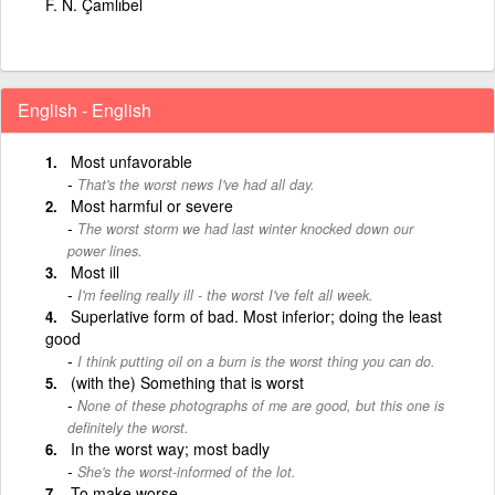
F. N. Çamlıbel
English - English
Most unfavorable
That's the worst news I've had all day.
Most harmful or severe
The worst storm we had last winter knocked down our
power lines.
Most ill
I'm feeling really ill - the worst I've felt all week.
Superlative form of bad. Most inferior; doing the least
good
I think putting oil on a burn is the worst thing you can do.
(with the) ­Something that is worst
None of these photographs of me are good, but this one is
definitely the worst.
In the worst way; most badly
She's the worst-informed of the lot.
To make worse