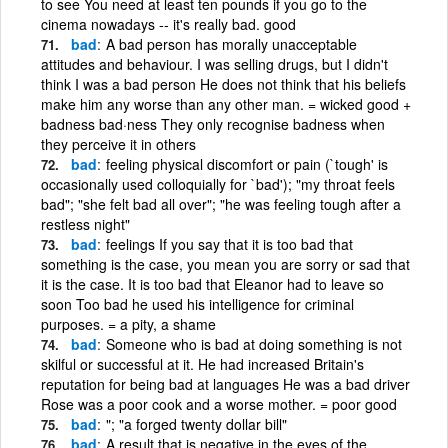
to see You need at least ten pounds if you go to the
cinema nowadays -- it's really bad. good
bad
A bad person has morally unacceptable
attitudes and behaviour. I was selling drugs, but I didn't
think I was a bad person He does not think that his beliefs
make him any worse than any other man. = wicked good +
badness bad·ness They only recognise badness when
they perceive it in others
bad
feeling physical discomfort or pain (`tough' is
occasionally used colloquially for `bad'); "my throat feels
bad"; "she felt bad all over"; "he was feeling tough after a
restless night"
bad
feelings If you say that it is too bad that
something is the case, you mean you are sorry or sad that
it is the case. It is too bad that Eleanor had to leave so
soon Too bad he used his intelligence for criminal
purposes. = a pity, a shame
bad
Someone who is bad at doing something is not
skilful or successful at it. He had increased Britain's
reputation for being bad at languages He was a bad driver
Rose was a poor cook and a worse mother. = poor good
bad
"; "a forged twenty dollar bill"
bad
A result that is negative in the eyes of the