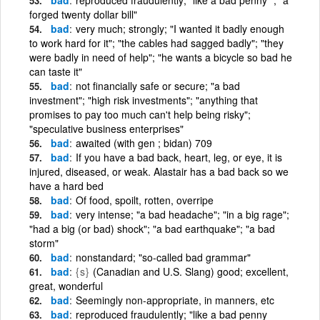
forged twenty dollar bill"
bad
very much; strongly; "I wanted it badly enough
to work hard for it"; "the cables had sagged badly"; "they
were badly in need of help"; "he wants a bicycle so bad he
can taste it"
bad
not financially safe or secure; "a bad
investment"; "high risk investments"; "anything that
promises to pay too much can't help being risky";
"speculative business enterprises"
bad
awaited (with gen ; bidan) 709
bad
If you have a bad back, heart, leg, or eye, it is
injured, diseased, or weak. Alastair has a bad back so we
have a hard bed
bad
Of food, spoilt, rotten, overripe
bad
very intense; "a bad headache"; "in a big rage";
"had a big (or bad) shock"; "a bad earthquake"; "a bad
storm"
bad
nonstandard; "so-called bad grammar"
bad
{s}
(Canadian and U.S. Slang) good; excellent,
great, wonderful
bad
Seemingly non-appropriate, in manners, etc
bad
reproduced fraudulently; "like a bad penny