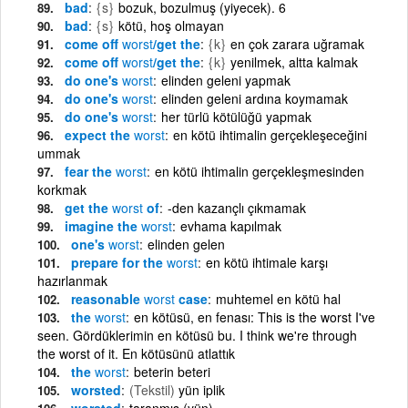
bad
{s}
bozuk, bozulmuş (yiyecek). 6
bad
{s}
kötü, hoş olmayan
come off
worst
/get the
{k}
en çok zarara uğramak
come off
worst
/get the
{k}
yenilmek, altta kalmak
do one's
worst
elinden geleni yapmak
do one's
worst
elinden geleni ardına koymamak
do one's
worst
her türlü kötülüğü yapmak
expect the
worst
en kötü ihtimalin gerçekleşeceğini
ummak
fear the
worst
en kötü ihtimalin gerçekleşmesinden
korkmak
get the
worst
of
-den kazançlı çıkmamak
imagine the
worst
evhama kapılmak
one's
worst
elinden gelen
prepare for the
worst
en kötü ihtimale karşı
hazırlanmak
reasonable
worst
case
muhtemel en kötü hal
the
worst
en kötüsü, en fenası: This is the worst I've
seen. Gördüklerimin en kötüsü bu. I think we're through
the worst of it. En kötüsünü atlattık
the
worst
beterin beteri
worsted
(Tekstil)
yün iplik
worsted
taranmış (yün)