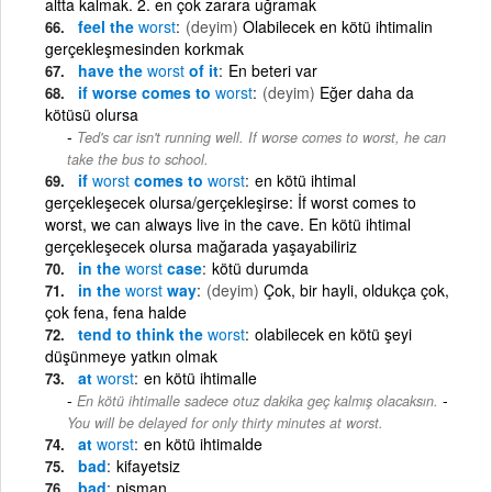
altta kalmak. 2. en çok zarara uğramak
feel the
worst
(deyim)
Olabilecek en kötü ihtimalin
gerçekleşmesinden korkmak
have the
worst
of it
En beteri var
if worse comes to
worst
(deyim)
Eğer daha da
kötüsü olursa
Ted's car isn't running well. If worse comes to worst, he can
take the bus to school.
if
worst
comes to
worst
en kötü ihtimal
gerçekleşecek olursa/gerçekleşirse: İf worst comes to
worst, we can always live in the cave. En kötü ihtimal
gerçekleşecek olursa mağarada yaşayabiliriz
in the
worst
case
kötü durumda
in the
worst
way
(deyim)
Çok, bir hayli, oldukça çok,
çok fena, fena halde
tend to think the
worst
olabilecek en kötü şeyi
düşünmeye yatkın olmak
at
worst
en kötü ihtimalle
-
En kötü ihtimalle sadece otuz dakika geç kalmış olacaksın.
You will be delayed for only thirty minutes at worst.
at
worst
en kötü ihtimalde
bad
kifayetsiz
bad
pişman