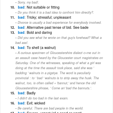
Sorry, my bad!.
bad
Not suitable or fitting
Do you think it is a bad idea to confront him directly?.
bad
Tricky; stressful; unpleasant
Divorce is usually a bad experience for everybody involved.
bad
Alternative past tense of bid. See bade
bad
Bold and daring
Did you see what he wrote on that guy's forehead? What a
bad ass!.
bad
To shell (a walnut)
A curious specimen of Gloucestershire dialect c»me out in
an assault case heard by the Gloucester court magistrates on
Saturday. One of the witnesses, speaking of what a girl was
doing at the time the assault took place, said she was '
badding ' walnuts in a pigstye. The word is peculiarly
provincial : to ' bad ' walnuts is to strip away the husk. The
walnut, too, is often called » 'bannut,' and hence the old
Gloucestershire phrase, ' Come an' bad the bannuts.'.
bad
Badly
I didn't do too bad in the last exam.
bad
Evil; wicked
Be careful. There are bad people in the world.
bad
Severe, urgent (of a need or want)