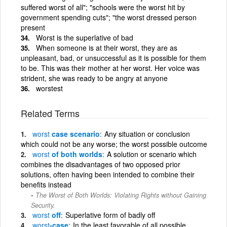
suffered worst of all"; "schools were the worst hit by
government spending cuts"; "the worst dressed person
present
Worst is the superlative of bad
When someone is at their worst, they are as
unpleasant, bad, or unsuccessful as it is possible for them
to be. This was their mother at her worst. Her voice was
strident, she was ready to be angry at anyone
worstest
Related Terms
worst
case scenario
Any situation or conclusion
which could not be any worse; the worst possible outcome
worst
of both worlds
A solution or scenario which
combines the disadvantages of two opposed prior
solutions, often having been intended to combine their
benefits instead
The Worst of Both Worlds: Violating Rights without Gaining
Security.
worst
off
Superlative form of badly off
worst
-case
In the least favorable of all possible