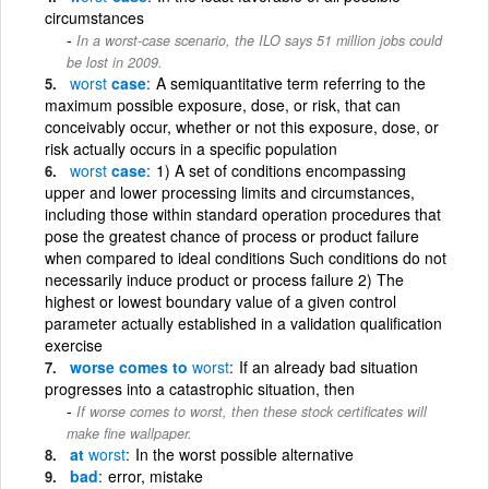
circumstances
In a worst-case scenario, the ILO says 51 million jobs could
be lost in 2009.
worst
case
A semiquantitative term referring to the
maximum possible exposure, dose, or risk, that can
conceivably occur, whether or not this exposure, dose, or
risk actually occurs in a specific population
worst
case
1) A set of conditions encompassing
upper and lower processing limits and circumstances,
including those within standard operation procedures that
pose the greatest chance of process or product failure
when compared to ideal conditions Such conditions do not
necessarily induce product or process failure 2) The
highest or lowest boundary value of a given control
parameter actually established in a validation qualification
exercise
worse comes to
worst
If an already bad situation
progresses into a catastrophic situation, then
If worse comes to worst, then these stock certificates will
make fine wallpaper.
at
worst
In the worst possible alternative
bad
error, mistake