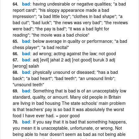
bad
having undesirable or negative qualities; "a bad
report card"; "his sloppy appearance made a bad
impression"; "a bad little boy"; "clothes in bad shape"; "a
bad cut"; "bad luck"; "the news was very bad"; "the reviews
were bad"; "the pay is bad"; "it was a bad light for
reading"; "the movie was a bad choice"
bad
below average in quality or performance; "a bad
chess player"; "a bad recital"
bad
ad wrong; acting against the law; not good
bad
adj [evil] jahat 2 adj [not good] buruk 3 adj
[wrong] salah
bad
physically unsound or diseased; "has a bad
back"; "a bad heart"; "bad teeth"; "an unsound limb";
"unsound teeth"
bad
Something that is bad is of an unacceptably low
standard, quality, or amount. Many old people in Britain
are living in bad housing The state schools' main problem
is that teachers' pay is so bad It was absolutely the worst
food I have ever had. = poor good
bad
If you say that it is bad that something happens,
you mean it is unacceptable, unfortunate, or wrong. Not
being able to hear doesn't seem as bad as not being able