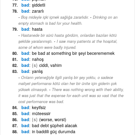
bad
şiddetli
bad
zararlı
-
Boş mideyle içki içmek sağlığa zararlıdır.
Drinking on an
empty stomach is bad for your health.
bad
hasta
Hastanede bir sürü hasta gördüm, onlardan bazıları kötü
-
şekilde yaralanmıştı.
I saw many patients at the hospital,
some of whom were badly injured.
bad
be bad at something bir şeyi becerememek
bad
nahoş
bad
{s}
ciddi, vahim
bad
yanlış
Onların yeteneğiyle ilgili yanlış bir şey yoktu, o sadece
maliyet performansı kötü olan her bir ünite için giderin çok
-
yüksek olmasıydı.
There was nothing wrong with their ability,
it was just that the expense for each unit was so vast that the
cost performance was bad.
bad
keyifsiz
bad
müteessir
bad
{s}
(worse, worst)
bad
bad debt şüpheli alacak
bad
in baddili güç durumda