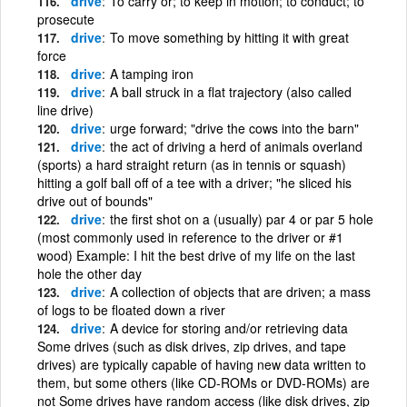
drive
To carry or; to keep in motion; to conduct; to
prosecute
drive
To move something by hitting it with great
force
drive
A tamping iron
drive
A ball struck in a flat trajectory (also called
line drive)
drive
urge forward; "drive the cows into the barn"
drive
the act of driving a herd of animals overland
(sports) a hard straight return (as in tennis or squash)
hitting a golf ball off of a tee with a driver; "he sliced his
drive out of bounds"
drive
the first shot on a (usually) par 4 or par 5 hole
(most commonly used in reference to the driver or #1
wood) Example: I hit the best drive of my life on the last
hole the other day
drive
A collection of objects that are driven; a mass
of logs to be floated down a river
drive
A device for storing and/or retrieving data
Some drives (such as disk drives, zip drives, and tape
drives) are typically capable of having new data written to
them, but some others (like CD-ROMs or DVD-ROMs) are
not Some drives have random access (like disk drives, zip