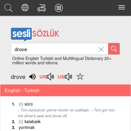
Online English Turkish and Multilingual Dictionary 20+
million words and idioms.
drove
English - Turkish
{i}
sürü
-
Tom sürücünün yerine oturdu ve uzaklaştı.
Tom got into
the driver's seat and drove off.
{i}
kalabalık
yontmak