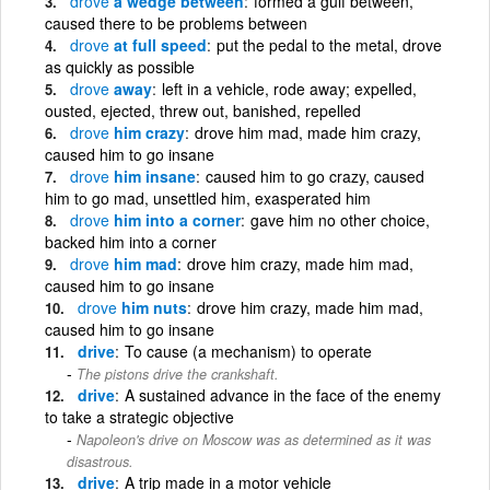
drove
a wedge between
formed a gulf between,
caused there to be problems between
drove
at full speed
put the pedal to the metal, drove
as quickly as possible
drove
away
left in a vehicle, rode away; expelled,
ousted, ejected, threw out, banished, repelled
drove
him crazy
drove him mad, made him crazy,
caused him to go insane
drove
him insane
caused him to go crazy, caused
him to go mad, unsettled him, exasperated him
drove
him into a corner
gave him no other choice,
backed him into a corner
drove
him mad
drove him crazy, made him mad,
caused him to go insane
drove
him nuts
drove him crazy, made him mad,
caused him to go insane
drive
To cause (a mechanism) to operate
The pistons drive the crankshaft.
drive
A sustained advance in the face of the enemy
to take a strategic objective
Napoleon's drive on Moscow was as determined as it was
disastrous.
drive
A trip made in a motor vehicle