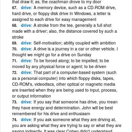
that draw it; as, the coachman drove to my door
drive
A memory device, such as a CD-ROM drive,
hard drive, or floppy disk drive In Windows, a letter is
assigned to each drive for easy management
drive
A stroke from the tee, generally a full shot
made with a driver; also, the distance covered by such a
stroke
drive
Self-motivation; ability coupled with ambition
drive
A drive is a journey in a car or other vehicle. I
thought we might go for a drive on Sunday
drive
To be forced along; to be impelled; to be
moved by any physical force or agent; to be driven
drive
That part of a computer-based system (such
as a personal computer) into which floppy disks, tapes,
CD-ROM's, videodiscs, other optical or magnetic media
are inserted when they are being used to input, process,
or output information
drive
If you say that someone has drive, you mean
they have energy and determination. John will be best
remembered for his drive and enthusiasm
drive
If you ask someone what they are driving at,
you are asking what they are trying to say or what they are
saying indirectly. It was clear Cohen didn't understand