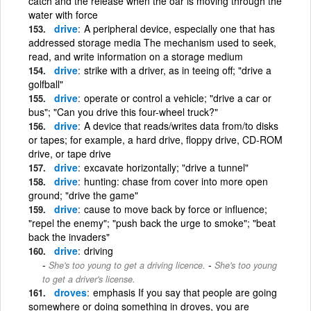
catch and the release when the oar is moving through the
water with force
drive
A peripheral device, especially one that has
addressed storage media The mechanism used to seek,
read, and write information on a storage medium
drive
strike with a driver, as in teeing off; "drive a
golfball"
drive
operate or control a vehicle; "drive a car or
bus"; "Can you drive this four-wheel truck?"
drive
A device that reads/writes data from/to disks
or tapes; for example, a hard drive, floppy drive, CD-ROM
drive, or tape drive
drive
excavate horizontally; "drive a tunnel"
drive
hunting: chase from cover into more open
ground; "drive the game"
drive
cause to move back by force or influence;
"repel the enemy"; "push back the urge to smoke"; "beat
back the invaders"
drive
driving
-
She's too young to get a driving licence.
She's too young
to get a driver's license.
droves
emphasis If you say that people are going
somewhere or doing something in droves, you are