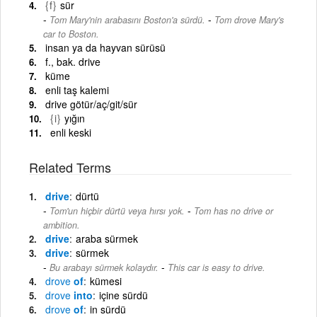
{f}
sür
-
Tom Mary'nin arabasını Boston'a sürdü.
Tom drove Mary's
car to Boston.
insan ya da hayvan sürüsü
f., bak. drive
küme
enli taş kalemi
drive götür/aç/git/sür
{i}
yığın
enli keski
Related Terms
drive
dürtü
-
Tom'un hiçbir dürtü veya hırsı yok.
Tom has no drive or
ambition.
drive
araba sürmek
drive
sürmek
-
Bu arabayı sürmek kolaydır.
This car is easy to drive.
drove
of
kümesi
drove
into
içine sürdü
drove
of
in sürdü