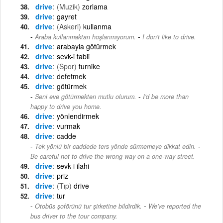
drive
(Muzik)
zorlama
drive
gayret
drive
(Askeri)
kullanma
-
Araba kullanmaktan hoşlanmıyorum.
I don't like to drive.
drive
arabayla götürmek
drive
sevk-i tabii
drive
(Spor)
turnike
drive
defetmek
drive
götürmek
-
Seni eve götürmekten mutlu olurum.
I'd be more than
happy to drive you home.
drive
yönlendirmek
drive
vurmak
drive
cadde
-
Tek yönlü bir caddede ters yönde sürmemeye dikkat edin.
Be careful not to drive the wrong way on a one-way street.
drive
sevk-i ilahi
drive
priz
drive
(Tıp)
drive
drive
tur
-
Otobüs şoförünü tur şirketine bildirdik.
We've reported the
bus driver to the tour company.