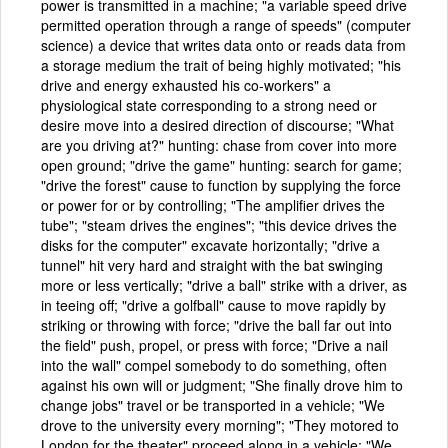
power is transmitted in a machine; "a variable speed drive
permitted operation through a range of speeds" (computer
science) a device that writes data onto or reads data from
a storage medium the trait of being highly motivated; "his
drive and energy exhausted his co-workers" a
physiological state corresponding to a strong need or
desire move into a desired direction of discourse; "What
are you driving at?" hunting: chase from cover into more
open ground; "drive the game" hunting: search for game;
"drive the forest" cause to function by supplying the force
or power for or by controlling; "The amplifier drives the
tube"; "steam drives the engines"; "this device drives the
disks for the computer" excavate horizontally; "drive a
tunnel" hit very hard and straight with the bat swinging
more or less vertically; "drive a ball" strike with a driver, as
in teeing off; "drive a golfball" cause to move rapidly by
striking or throwing with force; "drive the ball far out into
the field" push, propel, or press with force; "Drive a nail
into the wall" compel somebody to do something, often
against his own will or judgment; "She finally drove him to
change jobs" travel or be transported in a vehicle; "We
drove to the university every morning"; "They motored to
London for the theater" proceed along in a vehicle; "We