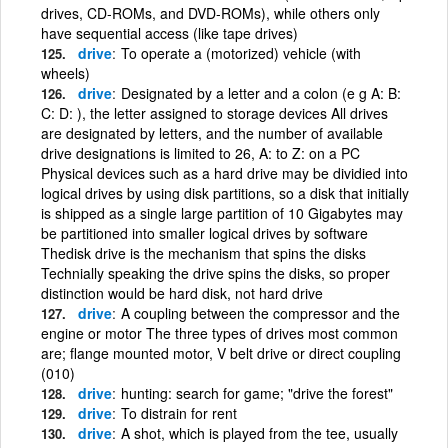
drives, CD-ROMs, and DVD-ROMs), while others only
have sequential access (like tape drives)
drive
To operate a (motorized) vehicle (with
wheels)
drive
Designated by a letter and a colon (e g A: B:
C: D: ), the letter assigned to storage devices All drives
are designated by letters, and the number of available
drive designations is limited to 26, A: to Z: on a PC
Physical devices such as a hard drive may be dividied into
logical drives by using disk partitions, so a disk that initially
is shipped as a single large partition of 10 Gigabytes may
be partitioned into smaller logical drives by software
Thedisk drive is the mechanism that spins the disks
Technially speaking the drive spins the disks, so proper
distinction would be hard disk, not hard drive
drive
A coupling between the compressor and the
engine or motor The three types of drives most common
are; flange mounted motor, V belt drive or direct coupling
(010)
drive
hunting: search for game; "drive the forest"
drive
To distrain for rent
drive
A shot, which is played from the tee, usually