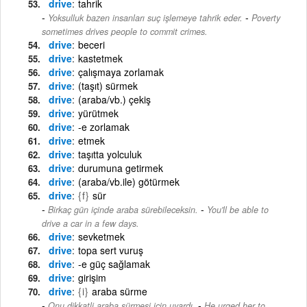
drive
tahrik
-
Yoksulluk bazen insanları suç işlemeye tahrik eder.
Poverty
sometimes drives people to commit crimes.
drive
beceri
drive
kastetmek
drive
çalışmaya zorlamak
drive
(taşıt) sürmek
drive
(araba/vb.) çekiş
drive
yürütmek
drive
-e zorlamak
drive
etmek
drive
taşıtta yolculuk
drive
durumuna getirmek
drive
(araba/vb.ile) götürmek
drive
{f}
sür
-
Birkaç gün içinde araba sürebileceksin.
You'll be able to
drive a car in a few days.
drive
sevketmek
drive
topa sert vuruş
drive
-e güç sağlamak
drive
girişim
drive
{i}
araba sürme
-
Onu dikkatli araba sürmesi için uyardı.
He urged her to