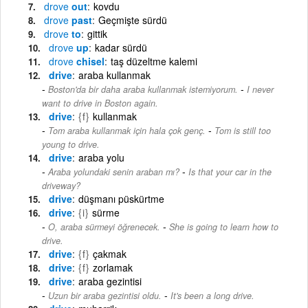
drove
out
kovdu
drove
past
Geçmişte sürdü
drove
to
gittik
drove
up
kadar sürdü
drove
chisel
taş düzeltme kalemi
drive
araba kullanmak
-
Boston'da bir daha araba kullanmak istemiyorum.
I never
want to drive in Boston again.
drive
{f}
kullanmak
-
Tom araba kullanmak için hala çok genç.
Tom is still too
young to drive.
drive
araba yolu
-
Araba yolundaki senin araban mı?
Is that your car in the
driveway?
drive
düşmanı püskürtme
drive
{i}
sürme
-
O, araba sürmeyi öğrenecek.
She is going to learn how to
drive.
drive
{f}
çakmak
drive
{f}
zorlamak
drive
araba gezintisi
-
Uzun bir araba gezintisi oldu.
It's been a long drive.