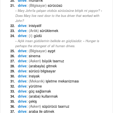
drive
muharrik
drive
(Bilgisayar)
sürücüsü
-
Mary John'la çalışan otobüs sürücüsüne bitişik mi yaşıyor?
Does Mary live next door to the bus driver that worked with
John?
drive
inisiyatif
drive
(Arılık)
sürüklemek
drive
{i}
güdü
-
Açlık insan güdülerinin belkide en güçlüsüdür.
Hunger is
perhaps the strongest of all human drives.
drive
(Bilgisayar)
aygıt
drive
sinema
drive
(Askeri)
büyük taarruz
drive
(arabayla) gitmek
drive
sürücü bilgisayar
drive
insiyak
drive
(Mekanik)
işletme mekanizması
drive
yürütme
drive
güç sağlamak
drive
(araba) kullanmak
drive
çekiş
drive
(Askeri)
süpürücü taarruz
drive
araba ile gitmek