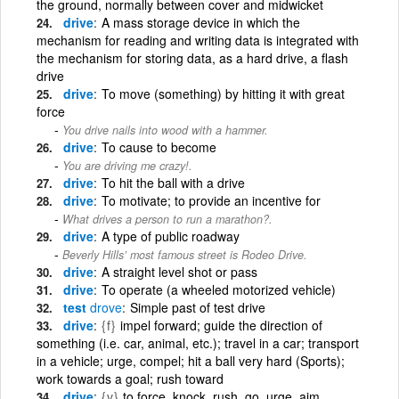
the ground, normally between cover and midwicket
drive
A mass storage device in which the
mechanism for reading and writing data is integrated with
the mechanism for storing data, as a hard drive, a flash
drive
drive
To move (something) by hitting it with great
force
You drive nails into wood with a hammer.
drive
To cause to become
You are driving me crazy!.
drive
To hit the ball with a drive
drive
To motivate; to provide an incentive for
What drives a person to run a marathon?.
drive
A type of public roadway
Beverly Hills’ most famous street is Rodeo Drive.
drive
A straight level shot or pass
drive
To operate (a wheeled motorized vehicle)
test
drove
Simple past of test drive
drive
{f}
impel forward; guide the direction of
something (i.e. car, animal, etc.); travel in a car; transport
in a vehicle; urge, compel; hit a ball very hard (Sports);
work towards a goal; rush toward
drive
{v}
to force, knock, rush, go, urge, aim