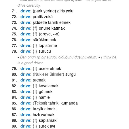
drive carefully.
drive
(park yerine) giriş yolu
drive
pratik zekâ
drive
şiddetle tahrik etmek
drive
{f}
önüne katmak
drive
{f}
(drove, --n)
drive
sürüklenmek
drive
{i}
top sürme
drive
{i}
sürücü
-
Ben onun iyi bir sürücü olduğunu düşünüyorum.
I think he
is a good driver.
drive
{f}
acele etmek
drive
(Nükleer Bilimler)
sürgü
drive
sıkmak
drive
{f}
kovalamak
drive
{f}
gütmek
drive
{i}
hamle
drive
(Tekstil)
tahrik, kumanda
drive
tazyik etmek
drive
hızlı vurmak
drive
{f}
saplamak
drive
{i}
sürek avı