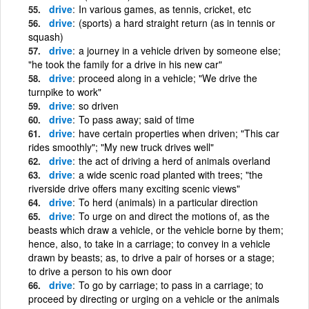
drive
In various games, as tennis, cricket, etc
drive
(sports) a hard straight return (as in tennis or
squash)
drive
a journey in a vehicle driven by someone else;
"he took the family for a drive in his new car"
drive
proceed along in a vehicle; "We drive the
turnpike to work"
drive
so driven
drive
To pass away; said of time
drive
have certain properties when driven; "This car
rides smoothly"; "My new truck drives well"
drive
the act of driving a herd of animals overland
drive
a wide scenic road planted with trees; "the
riverside drive offers many exciting scenic views"
drive
To herd (animals) in a particular direction
drive
To urge on and direct the motions of, as the
beasts which draw a vehicle, or the vehicle borne by them;
hence, also, to take in a carriage; to convey in a vehicle
drawn by beasts; as, to drive a pair of horses or a stage;
to drive a person to his own door
drive
To go by carriage; to pass in a carriage; to
proceed by directing or urging on a vehicle or the animals