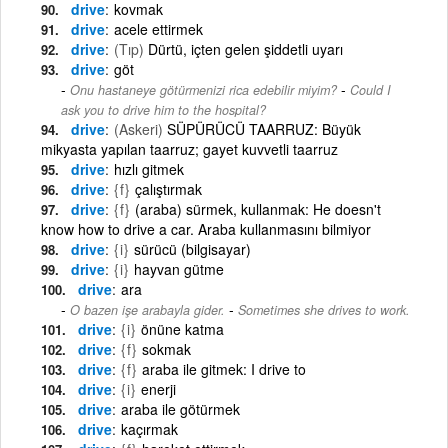
drive
kovmak
drive
acele ettirmek
drive
(Tıp)
Dürtü, içten gelen şiddetli uyarı
drive
göt
-
Onu hastaneye götürmenizi rica edebilir miyim?
Could I
ask you to drive him to the hospital?
drive
(Askeri)
SÜPÜRÜCÜ TAARRUZ: Büyük
mikyasta yapılan taarruz; gayet kuvvetli taarruz
drive
hızlı gitmek
drive
{f}
çalıştırmak
drive
{f}
(araba) sürmek, kullanmak: He doesn't
know how to drive a car. Araba kullanmasını bilmiyor
drive
{i}
sürücü (bilgisayar)
drive
{i}
hayvan gütme
drive
ara
-
O bazen işe arabayla gider.
Sometimes she drives to work.
drive
{i}
önüne katma
drive
{f}
sokmak
drive
{f}
araba ile gitmek: I drive to
drive
{i}
enerji
drive
araba ile götürmek
drive
kaçırmak