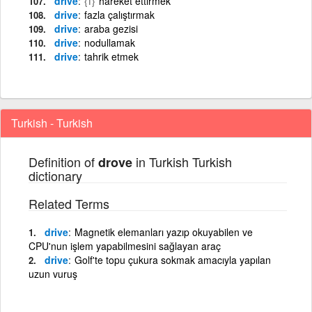
drive
{f}
hareket ettirmek
drive
fazla çalıştırmak
drive
araba gezisi
drive
nodullamak
drive
tahrik etmek
Turkish - Turkish
Definition of
in Turkish Turkish
drove
dictionary
Related Terms
drive
Magnetik elemanları yazıp okuyabilen ve
CPU'nun işlem yapabilmesini sağlayan araç
drive
Golf'te topu çukura sokmak amacıyla yapılan
uzun vuruş