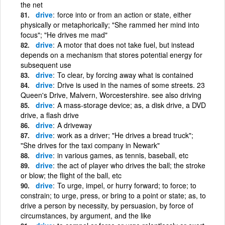
the net
drive
force into or from an action or state, either
physically or metaphorically; "She rammed her mind into
focus"; "He drives me mad"
drive
A motor that does not take fuel, but instead
depends on a mechanism that stores potential energy for
subsequent use
drive
To clear, by forcing away what is contained
drive
Drive is used in the names of some streets. 23
Queen's Drive, Malvern, Worcestershire. see also driving
drive
A mass-storage device; as, a disk drive, a DVD
drive, a flash drive
drive
A driveway
drive
work as a driver; "He drives a bread truck";
"She drives for the taxi company in Newark"
drive
in various games, as tennis, baseball, etc
drive
the act of player who drives the ball; the stroke
or blow; the flight of the ball, etc
drive
To urge, impel, or hurry forward; to force; to
constrain; to urge, press, or bring to a point or state; as, to
drive a person by necessity, by persuasion, by force of
circumstances, by argument, and the like