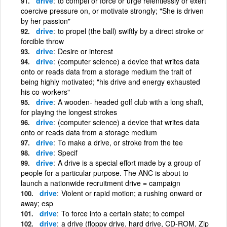
drive
to compel or force or urge relentlessly or exert
coercive pressure on, or motivate strongly; "She is driven
by her passion"
drive
to propel (the ball) swiftly by a direct stroke or
forcible throw
drive
Desire or interest
drive
(computer science) a device that writes data
onto or reads data from a storage medium the trait of
being highly motivated; "his drive and energy exhausted
his co-workers"
drive
A wooden- headed golf club with a long shaft,
for playing the longest strokes
drive
(computer science) a device that writes data
onto or reads data from a storage medium
drive
To make a drive, or stroke from the tee
drive
Specif
drive
A drive is a special effort made by a group of
people for a particular purpose. The ANC is about to
launch a nationwide recruitment drive = campaign
drive
Violent or rapid motion; a rushing onward or
away; esp
drive
To force into a certain state; to compel
drive
a drive (floppy drive, hard drive, CD-ROM, Zip