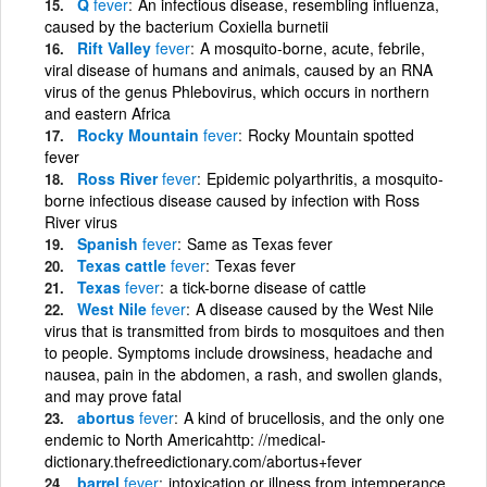
Q
fever
An infectious disease, resembling influenza,
caused by the bacterium Coxiella burnetii
Rift Valley
fever
A mosquito-borne, acute, febrile,
viral disease of humans and animals, caused by an RNA
virus of the genus Phlebovirus, which occurs in northern
and eastern Africa
Rocky Mountain
fever
Rocky Mountain spotted
fever
Ross River
fever
Epidemic polyarthritis, a mosquito-
borne infectious disease caused by infection with Ross
River virus
Spanish
fever
Same as Texas fever
Texas cattle
fever
Texas fever
Texas
fever
a tick-borne disease of cattle
West Nile
fever
A disease caused by the West Nile
virus that is transmitted from birds to mosquitoes and then
to people. Symptoms include drowsiness, headache and
nausea, pain in the abdomen, a rash, and swollen glands,
and may prove fatal
abortus
fever
A kind of brucellosis, and the only one
endemic to North Americahttp: //medical-
dictionary.thefreedictionary.com/abortus+fever
barrel
fever
intoxication or illness from intemperance