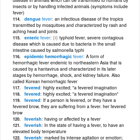
insects or by handling infected animals (symptoms include
fever)
dengue
fever
an infectious disease of the tropics
transmitted by mosquitoes and characterized by rash and
aching head and joints
enteric
fever
{i}
typhoid fever, severe contagious
disease which is caused due to bacteria in the small
intestine caused by salmonella typhi
epidemic hemorrhagic
fever
A form of
hemorrhagic fever endemic to northeastern Asia that is
caused by a hantavirus and characterized in its later
stages by hemorrhage, shock, and kidney failure. Also
called Korean hemorrhagic fever
fevered
highly excited; "a fevered imagination
fevered
highly excited; "a fevered imagination"
fevered
If a person is fevered, or they have a
fevered brow, they are suffering from a fever. her fevered
brow
feverish
having or affected by a fever
feverish
In the state of having a fever, to have an
elevated body temperature
feverish
marked by intense agitation or emotion;