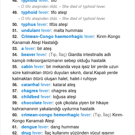
-
O tifo ateşinden öldü.
She died of typhoid fever.
typhoid
fever
tifo ateşi
-
O tifo ateşinden öldü.
She died of typhoid fever.
typhus
fever
tifüs ateşi
undulant
fever
malta humması
Crimean-Congo haemorrhagic
fever
Kırım-Kongo
Kanamalı Ateşi Hastalığı
a
fever
bir ateş
beaver
fever
(Tıp, İlaç)
Giardia intestinalis adlı
kamçılı mikroorganizmanın sebep olduğu hastalık
cabin
fever
bir mekanda veya işsiz bir yerde uzun
süre kalmaktan ötürü duyulan sıkıntı, daral.Kapalı yerde
kalmaktan ötürü oluşan halet, halet-i ruhiyye
catarrhal
fever
kataral ateş
chagres
fever
chagres ateş
childbed
fever
loğusa ateşi
chocolate
fever
çok çikolata yiyen bir hikaye
kahramanının yakalandığı uydurma hastalık
crimean-congo hemorrhagic
fever
(Tıp, İlaç)
Kırım-
Kongo Kanamalı Ateşi
dengue
fever
dang humması
drug
fever
İlaç kullanımı yüzünden vücut ısısının