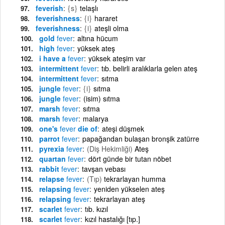
feverish
{s}
telaşlı
feverishness
{i}
hararet
feverishness
{i}
ateşli olma
gold
fever
altına hücum
high
fever
yüksek ateş
i have a
fever
yüksek ateşim var
intermittent
fever
tıb. belirli aralıklarla gelen ateş
intermittent
fever
sıtma
jungle
fever
{i}
sıtma
jungle
fever
(isim) sıtma
marsh
fever
sıtma
marsh
fever
malarya
one's
fever
die of
ateşi düşmek
parrot
fever
papağandan bulaşan bronşik zatürre
pyrexia
fever
(Diş Hekimliği)
Ateş
quartan
fever
dört günde bir tutan nöbet
rabbit
fever
tavşan vebası
relapse
fever
(Tıp)
tekrarlayan humma
relapsing
fever
yeniden yükselen ateş
relapsing
fever
tekrarlayan ateş
scarlet
fever
tıb. kızıl
scarlet
fever
kızıl hastalığı [tıp.]