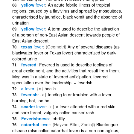
yellow
fever
An acute febrile illness of tropical
regions, caused by a flavivirus and spread by mosquitoes,
characterised by jaundice, black vomit and the absence of
urination
yellow
fever
A term used to describe the attraction
of a person of non-East Asian descent towards people of
East Asian descent
texas
fever
(Geometri)
Any of several diseases (as
blackwater fever or Texas fever) characterized by dark-
colored urine
fevered
Fevered is used to describe feelings of
great excitement, and the activities that result from them.
Meg was in a state of fevered anticipation. fevered
speculation over the leadership. = feverish
a
fever
{n}
hectic
feverish
{a}
tending to or troubled with a fever,
burning, hot, too hot
scarlet
fever
{n}
a fever attended with a red skin
and sore throat, vulgarly called canker rash
Feverishness
febrility
catarrhal
fever
(Hayvan Bilim, Zooloji)
Bluetongue
disease (also called catarrhal fever) is a non-contagious,