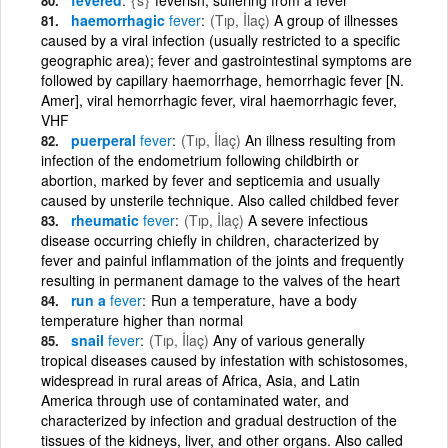
haemorrhagic
fever
(Tıp, İlaç)
A group of illnesses
caused by a viral infection (usually restricted to a specific
geographic area); fever and gastrointestinal symptoms are
followed by capillary haemorrhage, hemorrhagic fever [N.
Amer], viral hemorrhagic fever, viral haemorrhagic fever,
VHF
puerperal
fever
(Tıp, İlaç)
An illness resulting from
infection of the endometrium following childbirth or
abortion, marked by fever and septicemia and usually
caused by unsterile technique. Also called childbed fever
rheumatic
fever
(Tıp, İlaç)
A severe infectious
disease occurring chiefly in children, characterized by
fever and painful inflammation of the joints and frequently
resulting in permanent damage to the valves of the heart
run a
fever
Run a temperature, have a body
temperature higher than normal
snail
fever
(Tıp, İlaç)
Any of various generally
tropical diseases caused by infestation with schistosomes,
widespread in rural areas of Africa, Asia, and Latin
America through use of contaminated water, and
characterized by infection and gradual destruction of the
tissues of the kidneys, liver, and other organs. Also called