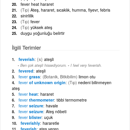
fever heat hararet
(Tıp)
Ateş, hararet, sıcaklık, humma, fiyevr, febris
sinirlilik
(Tıp)
fever
(Tıp)
yüksek ateş
duygu yoğunluğu belirtir
İlgili Terimler
feverish
{s}
ateşli
-
Ben çok ateşli hissediyorum.
I feel very feverish.
fevered
ateşli
fever
grass
(Botanik, Bitkibilim)
limon otu
fever
of unknown origin
(Tıp)
nedeni bilinmeyen
ateş
fever
heat
hararet
fever
thermometer
tıbbi termometre
fever
seizure
havale
fever
seizure
Ateş nöbeti
fever
blister
uçuk
feverishly
hararetle
feverish
ateş veren