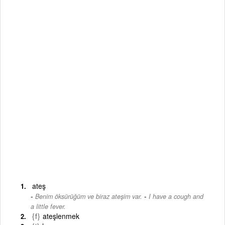
ateş
-
Benim öksürüğüm ve biraz ateşim var.
I have a cough and
a little fever.
{f}
ateşlenmek