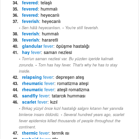
fevered
telaşlı
fevered
hummalı
fevered
heyecanlı
feverish
heyecanlı
-
Sen hâlâ heyecanlısın.
You're still feverish.
feverish
hummalı
feverish
hararetli
glandular
fever
öpüşme hastalığı
hay
fever
saman nezlesi
Tom'un saman nezlesi var. Bu yüzden içeride kalmak
-
zorunda.
Tom has hay fever. That's why he has to stay
inside.
relapsing
fever
depreşen ateş
rheumatic
fever
romatizma ateşi
rheumatic
fever
ateşli romatizma
sandfly
fever
tatarcık humması
scarlet
fever
kızıl
Birkaç yüzyıl önce kızıl hastalığı salgını kıtanın her yanında
-
binlerce insanı öldürdü.
Several hundred years ago, scarlet
fever epidemics killed thousands of people throughout the
continent.
thermic
fever
termik ısı
typhoid
fever
tifo