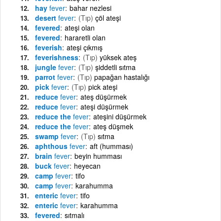
hay
fever
bahar nezlesi
desert
fever
(Tıp)
çöl ateşi
fevered
ateşi olan
fevered
hararetli olan
feverish
ateşi çıkmış
feverishness
(Tıp)
yüksek ateş
jungle
fever
(Tıp)
şiddetli sıtma
parrot
fever
(Tıp)
papağan hastalığı
pick
fever
(Tıp)
pick ateşi
reduce
fever
ateş düşürmek
reduce
fever
ateşi düşürmek
reduce the
fever
ateşini düşürmek
reduce the
fever
ateş düşmek
swamp
fever
(Tıp)
sıtma
aphthous
fever
aft (humması)
brain
fever
beyin humması
buck
fever
heyecan
camp
fever
tifo
camp
fever
karahumma
enteric
fever
tifo
enteric
fever
karahumma
fevered
sıtmalı