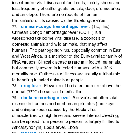
insect-borne viral disease of ruminants, mainly sheep and
less frequently of cattle, goats, buffalo, deer, dromedaries
and antelope. There are no reports of human
transmission. It is caused by the Bluetongue virus
crimean-congo hemorrhagic
fever
(Tıp, İlaç)
Crimean-Congo hemorrhagic fever (CCHF) is a
widespread tick-borne viral disease, a zoonosis of
domestic animals and wild animals, that may affect
humans. The pathogenic virus, especially common in East
and West Africa, is a member of the Bunyaviridae family of
RNA viruses. Clinical disease is rare in infected mammals,
but commonly severe in infected humans, with a 30%
mortality rate. Outbreaks of illness are usually attributable
to handling infected animals or people
drug
fever
Elevation of body temperature above the
normal (37°C) because of medication
ebola hemorrhagic
fever
A severe and often fatal
disease in humans and nonhuman primates (monkeys
and chimpanzees) caused by the Ebola virus;
characterized by high fever and severe internal bleeding;
can be spread from person to person; is largely limited to
Africa(synonym) Ebola fever, Ebola
fevered
{s}
feverish, suffering from a fever