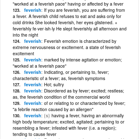
"worked at a feverish pace" having or affected by a fever
feverish
If you are feverish, you are suffering from
a fever. A feverish child refuses to eat and asks only for
cold drinks She looked feverish, her eyes glistened. +
feverishly fe·ver·ish·ly He slept feverishly all afternoon and
into the night
feverish
Feverish emotion is characterized by
extreme nervousness or excitement. a state of feverish
excitement
feverish
marked by intense agitation or emotion;
"worked at a feverish pace"
feverish
Indicating, or pertaining to, fever;
characteristic of a fever; as, feverish symptoms
feverish
Hot; sultry
feverish
Disordered as by fever; excited; restless;
as, the feverish condition of the commercial world
feverish
of or relating to or characterized by fever;
"a febrile reaction caused by an allergen"
feverish
{s}
having a fever, having an abnormally
high body temperature; excited, agitated; pertaining to or
resembling a fever; infested with fever (i.e. a region);
tending to cause fever