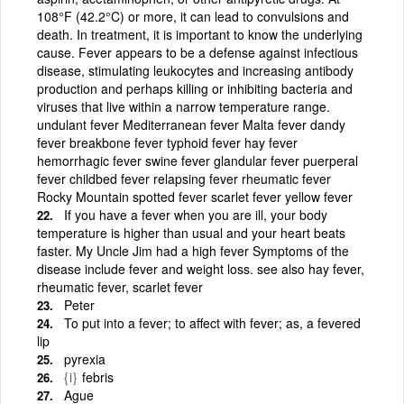
108°F (42.2°C) or more, it can lead to convulsions and
death. In treatment, it is important to know the underlying
cause. Fever appears to be a defense against infectious
disease, stimulating leukocytes and increasing antibody
production and perhaps killing or inhibiting bacteria and
viruses that live within a narrow temperature range.
undulant fever Mediterranean fever Malta fever dandy
fever breakbone fever typhoid fever hay fever
hemorrhagic fever swine fever glandular fever puerperal
fever childbed fever relapsing fever rheumatic fever
Rocky Mountain spotted fever scarlet fever yellow fever
If you have a fever when you are ill, your body
temperature is higher than usual and your heart beats
faster. My Uncle Jim had a high fever Symptoms of the
disease include fever and weight loss. see also hay fever,
rheumatic fever, scarlet fever
Peter
To put into a fever; to affect with fever; as, a fevered
lip
pyrexia
{i}
febris
Ague