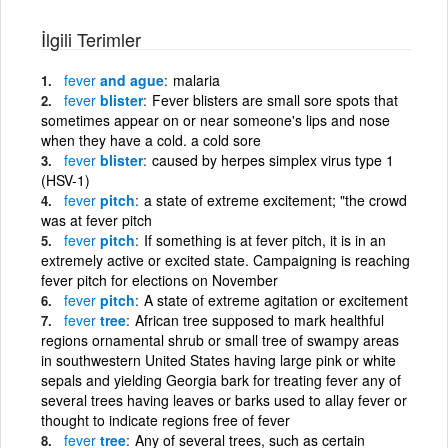
İlgili Terimler
fever
and ague
malaria
fever
blister
Fever blisters are small sore spots that
sometimes appear on or near someone's lips and nose
when they have a cold. a cold sore
fever
blister
caused by herpes simplex virus type 1
(HSV-1)
fever
pitch
a state of extreme excitement; "the crowd
was at fever pitch
fever
pitch
If something is at fever pitch, it is in an
extremely active or excited state. Campaigning is reaching
fever pitch for elections on November
fever
pitch
A state of extreme agitation or excitement
fever
tree
African tree supposed to mark healthful
regions ornamental shrub or small tree of swampy areas
in southwestern United States having large pink or white
sepals and yielding Georgia bark for treating fever any of
several trees having leaves or barks used to allay fever or
thought to indicate regions free of fever
fever
tree
Any of several trees, such as certain