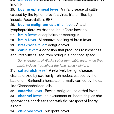
in drink
bovine ephemeral
fever
A viral disease of cattle,
caused by the Ephemerovirus virus, transmitted by
insects. Abbreviation: BEF
bovine malignant catarrhal
fever
A fatal
lymphoproliferative disease that affects bovines
brain
fever
encephalitis or meningitis
brain-
fever
Alternative spelling of brain fever
breakbone
fever
dengue fever
cabin
fever
A condition that produces restlessness
and irritability caused from being in a confined space
Some residents of Alaska suffer from cabin fever when they
remain indoors throughout the long, snowy winters.
cat scratch
fever
A relatively benign disease,
characterized by swollen lymph nodes, caused by the
bacterium Bartonella henselae normally carried by the cat
flea Ctenocephalides felis
catarrhal
fever
Bovine malignant catarrhal fever
channel
fever
the excitement on board ship as she
approaches her destination with the prospect of liberty
ashore
childbed
fever
puerperal fever