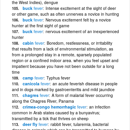
the West Indies), dengue
buck
fever
Intense excitement at the sight of deer
or other game, such as often unnerves a novice in hunting
buck
fever
Nervous excitement felt by a novice
hunter at the first sight of game
buck
fever
nervous excitement of an inexperienced
hunter
cabin
fever
Boredom, restlessness, or irritability
that results from a lack of environmental stimulation, as
from a prolonged stay in a remote, sparsely populated
region or a confined indoor area. when you feel upset and
impatient because you have not been outside for a long
time
camp
fever
Typhus fever
canicola
fever
an acute feverish disease in people
and in dogs marked by gastroenteritis and mild jaundice
chagres
fever
A form of malarial fever occurring
along the Chagres River, Panama
crimea-congo hemorrhagic
fever
an infection
common in Arab states caused by a bunyavirus;
transmitted by a tick that thrives on sheep
deer fly
fever
rabbit fever, tularemia, bacterial
disease in animals which can be transmitted to humans by