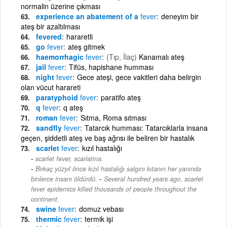
normalin üzerine çıkması
experience an abatement of a
fever
deneyim bir
ateş bir azaltılması
fevered
hararetli
go
fever
ateş gitmek
haemorrhagic
fever
(Tıp, İlaç)
Kanamalı ateş
jail
fever
Tifüs, hapishane humması
night
fever
Gece ateşi, gece vakitleri daha belirgin
olan vücut harareti
paratyphoid
fever
paratifo ateş
q
fever
q ateş
roman
fever
Sıtma, Roma sıtması
sandfly
fever
Tatarcık humması: Tatarcıklarla insana
geçen, şiddetli ateş ve baş ağrısı ile beliren bir hastalık
scarlet
fever
kızıl hastalığı
scarlet fever, scarlatina.
Birkaç yüzyıl önce kızıl hastalığı salgını kıtanın her yanında
-
binlerce insanı öldürdü.
Several hundred years ago, scarlet
fever epidemics killed thousands of people throughout the
continent.
swine
fever
domuz vebası
thermic
fever
termik işi