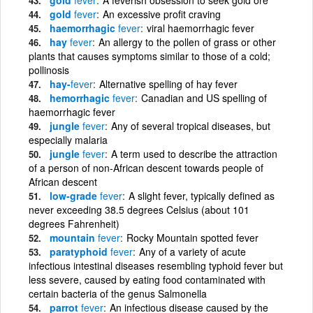
gold
fever
An excessive profit craving
haemorrhagic
fever
viral haemorrhagic fever
hay
fever
An allergy to the pollen of grass or other
plants that causes symptoms similar to those of a cold;
pollinosis
hay-
fever
Alternative spelling of hay fever
hemorrhagic
fever
Canadian and US spelling of
haemorrhagic fever
jungle
fever
Any of several tropical diseases, but
especially malaria
jungle
fever
A term used to describe the attraction
of a person of non-African descent towards people of
African descent
low-grade
fever
A slight fever, typically defined as
never exceeding 38.5 degrees Celsius (about 101
degrees Fahrenheit)
mountain
fever
Rocky Mountain spotted fever
paratyphoid
fever
Any of a variety of acute
infectious intestinal diseases resembling typhoid fever but
less severe, caused by eating food contaminated with
certain bacteria of the genus Salmonella
parrot
fever
An infectious disease caused by the