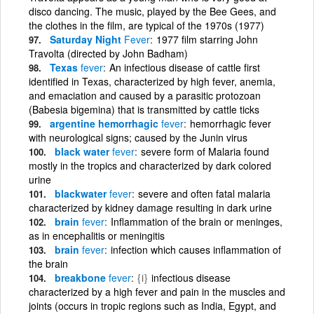
disco dancing. The music, played by the Bee Gees, and
the clothes in the film, are typical of the 1970s (1977)
Saturday Night
Fever
1977 film starring John
Travolta (directed by John Badham)
Texas
fever
An infectious disease of cattle first
identified in Texas, characterized by high fever, anemia,
and emaciation and caused by a parasitic protozoan
(Babesia bigemina) that is transmitted by cattle ticks
argentine hemorrhagic
fever
hemorrhagic fever
with neurological signs; caused by the Junin virus
black water
fever
severe form of Malaria found
mostly in the tropics and characterized by dark colored
urine
blackwater
fever
severe and often fatal malaria
characterized by kidney damage resulting in dark urine
brain
fever
Inflammation of the brain or meninges,
as in encephalitis or meningitis
brain
fever
infection which causes inflammation of
the brain
breakbone
fever
{i}
infectious disease
characterized by a high fever and pain in the muscles and
joints (occurs in tropic regions such as India, Egypt, and