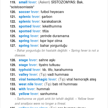
small
fever
(Askeri)
SİSTOZOMYAS: Bak.
"scistosomiasis"
soccer
fever
futbol heyecanı
splenic
fever
şarbon
splenic
fever
karakabarcık
spotted
fever
lekelihumma
spotted
fever
tifüs
spring
fever
yerinde duramama
spring
fever
kıpır kıpır olma
spring
fever
bahar yorgunluğu
-
Bahar yorgunluğu bir hastalık değildir.
Spring fever is not a
disease.
stage
fever
sahne aşkı
stage
fever
tiyatro tutkusu
typhoid
fever
tıb. tifo, karahumma
valley
fever
(Tıp)
vadi humması
viral hemorrhagic
fever
(Tıp)
viral hemorajik ateş
west nile
fever
(Tıp)
batı nil humması
with
fever
hummalı
yellow
fever
sarıhumma
-
Sarıhumma ve çiçek artık bir tehdit değildi.
Yellow fever
and smallpox were no longer a threat.
yellow
fever
virus
(Tıp)
sarı humma virusu