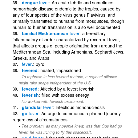
dengue
fever
An acute febrile and sometimes
hemorrhagic disease endemic to the tropics, caused by
any of four species of the virus genus Flavivirus, and
primarily transmitted to humans from mosquitoes, though
human-to-human transmission is also well documented
familial Mediterranean
fever
a hereditary
inflammatory disorder characterized by recurrent fever,
that affects groups of people originating from around the
Mediterranean Sea, including Armenians, Sephardi Jews,
Greeks, and Arabs
fever
.
pyro-
fevered
heated, impassioned
To rephrase in less fevered rhetoric, a regional alliance
might take shape independent of the U.S.
fevered
Affected by a fever; feverish
feverish
filled with excess energy
He worked with feverish excitement.
glandular
fever
infectious mononucleosis
go
fever
An urge to commence a planned journey
regardless of circumstances
The problem, as many people knew, was that Gus had go
fever: he was itching to fly this spacecraft.
gold
fever
A feverish obsession to seek gold ore