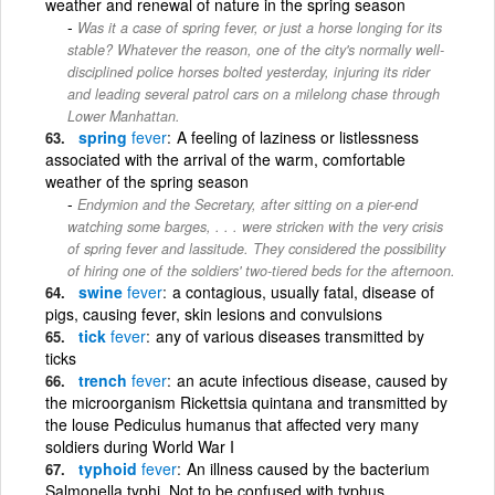
weather and renewal of nature in the spring season
Was it a case of spring fever, or just a horse longing for its
stable? Whatever the reason, one of the city's normally well-
disciplined police horses bolted yesterday, injuring its rider
and leading several patrol cars on a milelong chase through
Lower Manhattan.
spring
fever
A feeling of laziness or listlessness
associated with the arrival of the warm, comfortable
weather of the spring season
Endymion and the Secretary, after sitting on a pier-end
watching some barges, . . . were stricken with the very crisis
of spring fever and lassitude. They considered the possibility
of hiring one of the soldiers' two-tiered beds for the afternoon.
swine
fever
a contagious, usually fatal, disease of
pigs, causing fever, skin lesions and convulsions
tick
fever
any of various diseases transmitted by
ticks
trench
fever
an acute infectious disease, caused by
the microorganism Rickettsia quintana and transmitted by
the louse Pediculus humanus that affected very many
soldiers during World War I
typhoid
fever
An illness caused by the bacterium
Salmonella typhi. Not to be confused with typhus