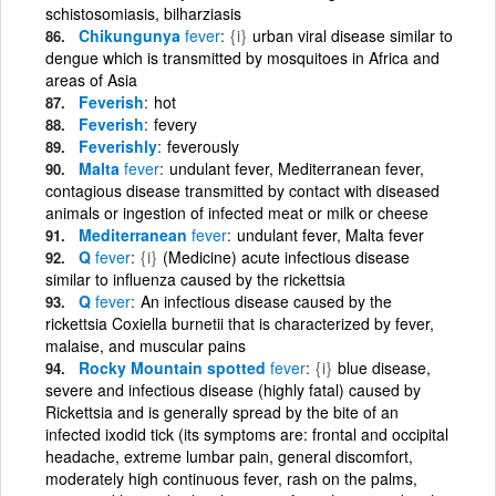
schistosomiasis, bilharziasis
Chikungunya
fever
{i}
urban viral disease similar to
dengue which is transmitted by mosquitoes in Africa and
areas of Asia
Feverish
hot
Feverish
fevery
Feverishly
feverously
Malta
fever
undulant fever, Mediterranean fever,
contagious disease transmitted by contact with diseased
animals or ingestion of infected meat or milk or cheese
Mediterranean
fever
undulant fever, Malta fever
Q
fever
{i}
(Medicine) acute infectious disease
similar to influenza caused by the rickettsia
Q
fever
An infectious disease caused by the
rickettsia Coxiella burnetii that is characterized by fever,
malaise, and muscular pains
Rocky Mountain spotted
fever
{i}
blue disease,
severe and infectious disease (highly fatal) caused by
Rickettsia and is generally spread by the bite of an
infected ixodid tick (its symptoms are: frontal and occipital
headache, extreme lumbar pain, general discomfort,
moderately high continuous fever, rash on the palms,