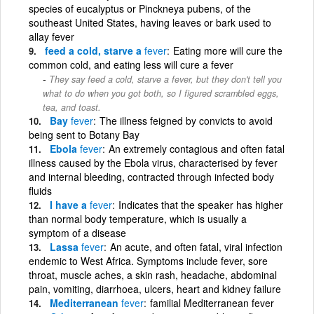
species of eucalyptus or Pinckneya pubens, of the
southeast United States, having leaves or bark used to
allay fever
feed a cold, starve a
fever
Eating more will cure the
common cold, and eating less will cure a fever
They say feed a cold, starve a fever, but they don't tell you
what to do when you got both, so I figured scrambled eggs,
tea, and toast.
Bay
fever
The illness feigned by convicts to avoid
being sent to Botany Bay
Ebola
fever
An extremely contagious and often fatal
illness caused by the Ebola virus, characterised by fever
and internal bleeding, contracted through infected body
fluids
I have a
fever
Indicates that the speaker has higher
than normal body temperature, which is usually a
symptom of a disease
Lassa
fever
An acute, and often fatal, viral infection
endemic to West Africa. Symptoms include fever, sore
throat, muscle aches, a skin rash, headache, abdominal
pain, vomiting, diarrhoea, ulcers, heart and kidney failure
Mediterranean
fever
familial Mediterranean fever