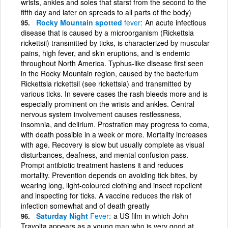
wrists, ankles and soles that starst from the second to the
fifth day and later on spreads to all parts of the body)
Rocky Mountain spotted
fever
An acute infectious
disease that is caused by a microorganism (Rickettsia
rickettsii) transmitted by ticks, is characterized by muscular
pains, high fever, and skin eruptions, and is endemic
throughout North America. Typhus-like disease first seen
in the Rocky Mountain region, caused by the bacterium
Rickettsia rickettsii (see rickettsia) and transmitted by
various ticks. In severe cases the rash bleeds more and is
especially prominent on the wrists and ankles. Central
nervous system involvement causes restlessness,
insomnia, and delirium. Prostration may progress to coma,
with death possible in a week or more. Mortality increases
with age. Recovery is slow but usually complete as visual
disturbances, deafness, and mental confusion pass.
Prompt antibiotic treatment hastens it and reduces
mortality. Prevention depends on avoiding tick bites, by
wearing long, light-coloured clothing and insect repellent
and inspecting for ticks. A vaccine reduces the risk of
infection somewhat and of death greatly
Saturday Night
Fever
a US film in which John
Travolta appears as a young man who is very good at