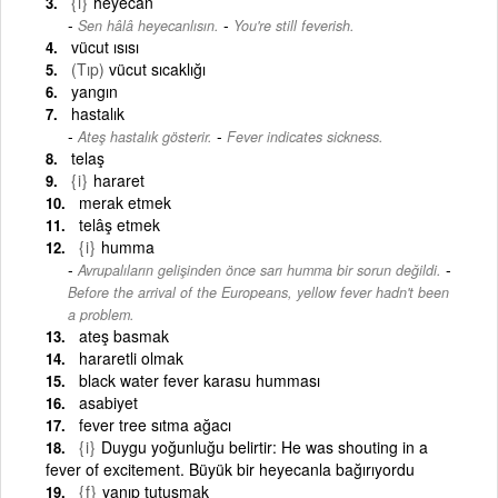
{i}
heyecan
-
Sen hâlâ heyecanlısın.
You're still feverish.
vücut ısısı
(Tıp)
vücut sıcaklığı
yangın
hastalık
-
Ateş hastalık gösterir.
Fever indicates sickness.
telaş
{i}
hararet
merak etmek
telâş etmek
{i}
humma
-
Avrupalıların gelişinden önce sarı humma bir sorun değildi.
Before the arrival of the Europeans, yellow fever hadn't been
a problem.
ateş basmak
hararetli olmak
black water fever karasu humması
asabiyet
fever tree sıtma ağacı
{i}
Duygu yoğunluğu belirtir: He was shouting in a
fever of excitement. Büyük bir heyecanla bağırıyordu
{f}
yanıp tutuşmak