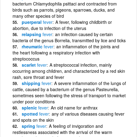
bacterium Chlamydophila psittaci and contracted from
birds such as parrots, pigeons, sparrows, ducks, and
many other species of bird
puerperal
fever
A fever, following childbirth or
abortion, due to infection of the uterus
relapsing
fever
an infection caused by certain
bacteria of the genus Borrelia, transmitted by lice and ticks
rheumatic
fever
an inflammation of the joints and
the heart following a respiratory infection with
streptococcus
scarlet
fever
A streptococcal infection, mainly
occurring among children, and characterized by a red skin
rash, sore throat and fever
shipping
fever
A severe inflammation of the lungs of
cattle, caused by a bacterium of the genus Pasteurella,
sometimes seen following the stress of transport to market
under poor conditions
splenic
fever
An old name for anthrax
spotted
fever
any of various diseases causing fever
and spots on the skin
spring
fever
A feeling of invigoration and
restlessness associated with the arrival of the warm