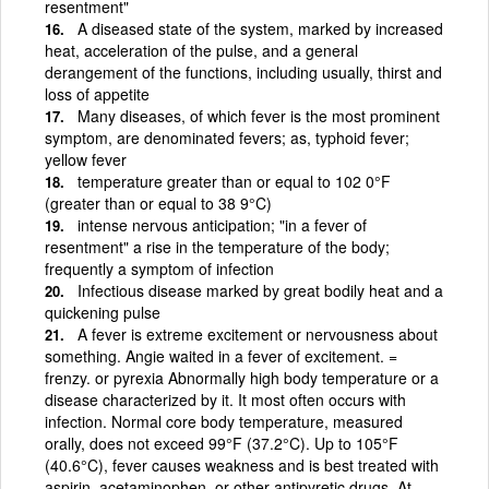
resentment"
A diseased state of the system, marked by increased
heat, acceleration of the pulse, and a general
derangement of the functions, including usually, thirst and
loss of appetite
Many diseases, of which fever is the most prominent
symptom, are denominated fevers; as, typhoid fever;
yellow fever
temperature greater than or equal to 102 0°F
(greater than or equal to 38 9°C)
intense nervous anticipation; "in a fever of
resentment" a rise in the temperature of the body;
frequently a symptom of infection
Infectious disease marked by great bodily heat and a
quickening pulse
A fever is extreme excitement or nervousness about
something. Angie waited in a fever of excitement. =
frenzy. or pyrexia Abnormally high body temperature or a
disease characterized by it. It most often occurs with
infection. Normal core body temperature, measured
orally, does not exceed 99°F (37.2°C). Up to 105°F
(40.6°C), fever causes weakness and is best treated with
aspirin, acetaminophen, or other antipyretic drugs. At