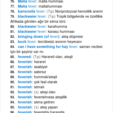
Malta
fever
malta humması
Malta
fever
maltahumması
bartonella
fever
(Tıp)
Nonprotozoal hemolitik anemi
blackwater
fever
(Tıp)
Tropik bölgelerde ve özellikle
Afrikada görülen ağır bir sıtma türü
blackwater
fever
karahumma
blackwater
fever
karasu humması
bringing down (of
fever
)
ateş düşmesi
buck
fever
tecrübesiz avcının heyecanı
can i have something for hay
fever
saman nezlesi
için bir şeyiniz var mı
fevered
(Tıp)
Harareti olan, ateşli
feverish
hararet
feverish
asabiyet
feverish
sabırsız
feverish
hummalı/ateşli
feverish
çok faal olarak
feverish
sıtmalı
feverish
{s}
ateşi olan
feverish
feverishness ateşlilik
feverish
sıtma getiren
feverish
{s}
ateş yapan
feverish
feverishly hararetle