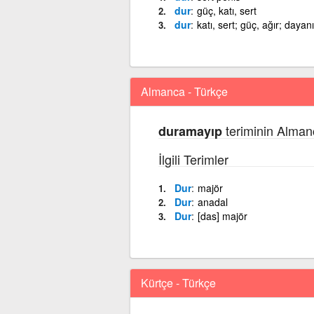
dur
güç, katı, sert
dur
katı, sert; güç, ağır; daya
Almanca - Türkçe
teriminin Alman
duramayıp
İlgili Terimler
Dur
majör
Dur
anadal
Dur
[das] majör
Kürtçe - Türkçe