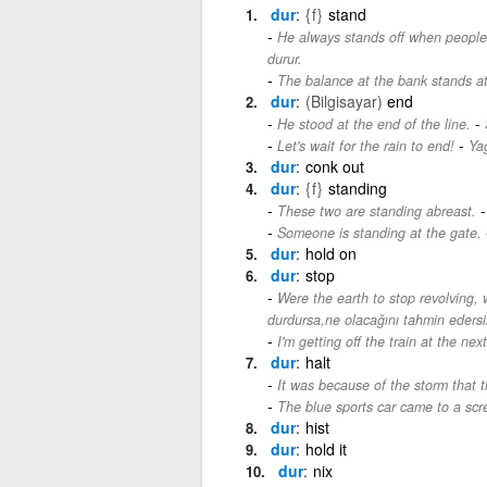
dur
{f}
stand
He always stands off when people 
durur.
The balance at the bank stands at
dur
(Bilgisayar)
end
-
He stood at the end of the line.
-
Let's wait for the rain to end!
Ya
dur
conk out
dur
{f}
standing
These two are standing abreast.
Someone is standing at the gate.
dur
hold on
dur
stop
Were the earth to stop revolving
durdursa,ne olacağını tahmin eders
I'm getting off the train at the nex
dur
halt
It was because of the storm that t
The blue sports car came to a scr
dur
hist
dur
hold it
dur
nix