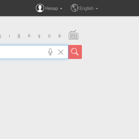
Hesap
English
ç
ı
ğ
ö
ş
ü
â