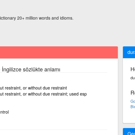
ictionary 20+ million words and idioms.
dur
H
 İngilizce sözlükte anlamı
du
t restraint, or without due restraint
R
t restraint, or without due restraint; used esp
Go
Bi
ntrol
Ge