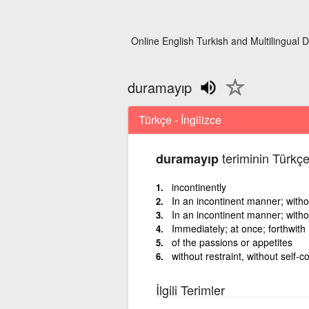
Online English Turkish and Multilingual D
duramayıp
Türkçe - İngilizce
teriminin Türkçe
duramayıp
incontinently
In an incontinent manner; withou
In an incontinent manner; withou
Immediately; at once; forthwith
of the passions or appetites
without restraint, without self-co
İlgili Terimler