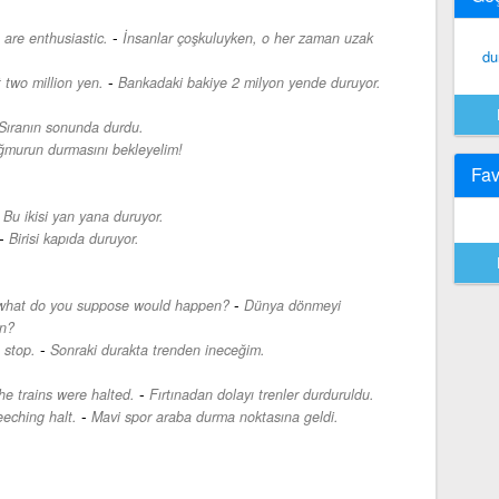
-
are enthusiastic.
İnsanlar çoşkuluyken, o her zaman uzak
du
-
 two million yen.
Bankadaki bakiye 2 milyon yende duruyor.
Sıranın sonunda durdu.
ğmurun durmasını bekleyelim!
Fav
-
Bu ikisi yan yana duruyor.
-
Birisi kapıda duruyor.
-
, what do you suppose would happen?
Dünya dönmeyi
in?
-
t stop.
Sonraki durakta trenden ineceğim.
-
he trains were halted.
Fırtınadan dolayı trenler durduruldu.
-
eeching halt.
Mavi spor araba durma noktasına geldi.