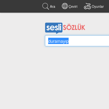
Ara
Çeviri
Oyunlar