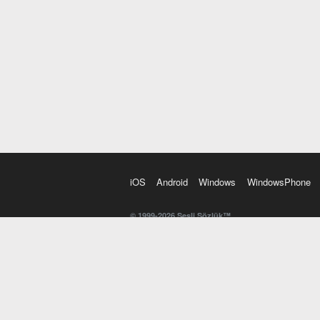
iOS
Android
Windows
WindowsPhone
© 1999-2026 Sesli Sözlük™
20 dilde online sözlük. 20 milyondan fazla sözcük ve anl
kelimesi. Yazım Türkçeleştirici ile hatalı Türkçe metinl
İngilizce kelime haznenizi arttıracak kelime oyunları. 
seslendirilişini otomatik dinlemek için ayarlardan isteğin