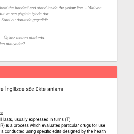
-
hold the handrail and stand inside the yellow line.
Yürüyen
ut ve sarı çizginin içinde dur.
-
Kural bu durumda geçerlidir.
-
Üç kez motoru durdurdu.
en duruyorlar?
ce İngilizce sözlükte anlamı
co
 lasts, usually expressed in turns (T)
UR) is a process which evaluates particular drugs for use
is conducted using specific edits-designed by the health