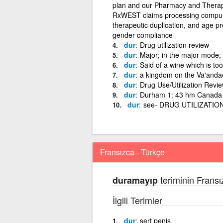
plan and our Pharmacy and Therap
RxWEST claims processing compute
therapeutic duplication, and age pr
gender compliance
dur
Drug utilization review
dur
Major; in the major mode; a
dur
Said of a wine which is too
dur
a kingdom on the Va'andao
dur
Drug Use/Utilization Revi
dur
Durham 1: 43 hm Canada
dur
see- DRUG UTILIZATIO
Fransızca - Türkçe
teriminin Fransı
duramayıp
İlgili Terimler
dur
sert penis