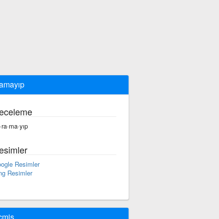
amayıp
eceleme
·ra·ma·yıp
esimler
ogle Resimler
ng Resimler
çmiş