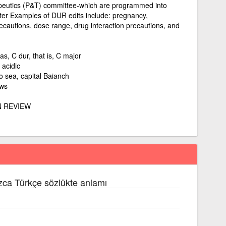
eutics (P&T) committee-which are programmed into
r Examples of DUR edits include: pregnancy,
ecautions, dose range, drug interaction precautions, and
s, C dur, that is, C major
 acidic
 sea, capital Baianch
ews
N REVIEW
zca Türkçe sözlükte anlamı