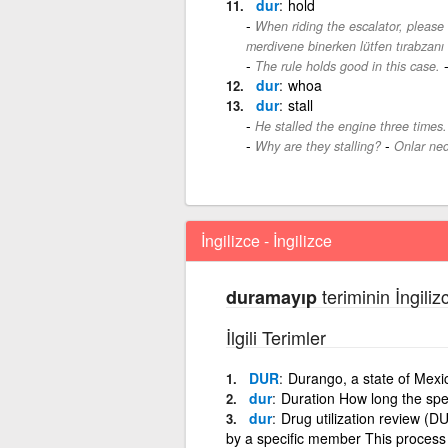
dur
hold
When riding the escalator, please 
merdivene binerken lütfen tırabzanı t
The rule holds good in this case.
dur
whoa
dur
stall
He stalled the engine three times.
-
Why are they stalling?
Onlar ned
İngilizce - İngilizce
teriminin İngiliz
duramayıp
İlgili Terimler
DUR
Durango, a state of Mexi
dur
Duration How long the spell
dur
Drug utilization review (D
by a specific member This process 