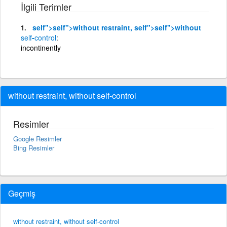
İlgili Terimler
self
">
self
">without restraint,
self
">
self
">without
self
-
control
incontinently
without restraint, without self-control
Resimler
Google Resimler
Bing Resimler
Geçmiş
without restraint, without self-control