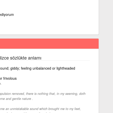
ediyorum
ilizce sözlükte anlamı
round; giddy; feeling unbalanced or lightheaded
r frivolous
e.
pulsion removed, there is nothing that, in my seeming, doth
rne and gentle nature .
 came an unmistakable sound which brought me to my feet,