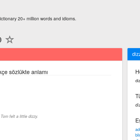
ictionary 20+ million words and idioms.
diz
H
rkçe sözlükte anlamı
di
T
dî
-
Tom felt a little dizzy.
E
ad
bl