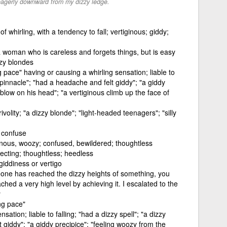
 eagerly downward from my dizzy ledge.
 whirling, with a tendency to fall; vertiginous; giddy;
 woman who is careless and forgets things, but is easy
zzy blondes
 pace" having or causing a whirling sensation; liable to
zy pinnacle"; "had a headache and felt giddy"; "a giddy
blow on his head"; "a vertiginous climb up the face of
ivolity; "a dizzy blonde"; "light-headed teenagers"; "silly
, confuse
ginous, woozy; confused, bewildered; thoughtless
lecting; thoughtless; heedless
giddiness or vertigo
one has reached the dizzy heights of something, you
hed a very high level by achieving it. I escalated to the
y
ng pace"
sation; liable to falling; "had a dizzy spell"; "a dizzy
 giddy"; "a giddy precipice"; "feeling woozy from the