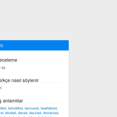
zy
eceleme
z·zy
ürkçe nasıl söylenir
zi
ş anlamlılar
dled
,
befuddled
,
bemused
,
bewildered
,
ind
,
blinded
,
dazed
,
dazzled
,
distracted
,