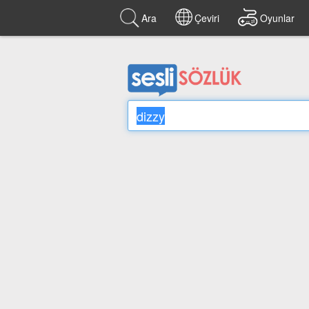
Ara
Çeviri
Oyunlar