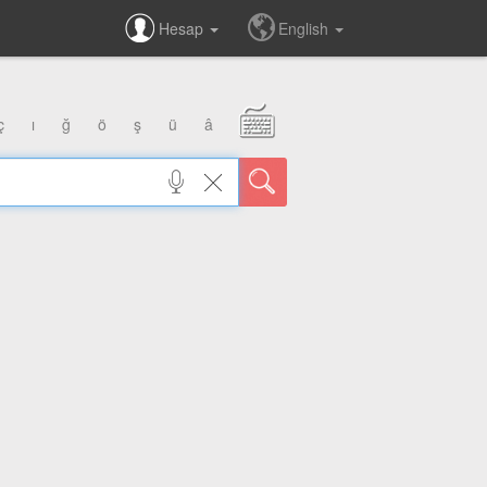
Hesap
English
ç
ı
ğ
ö
ş
ü
â