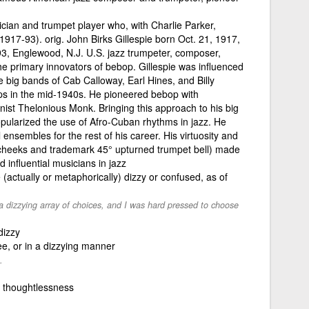
cian and trumpet player who, with Charlie Parker,
1917-93). orig. John Birks Gillespie born Oct. 21, 1917,
93, Englewood, N.J. U.S. jazz trumpeter, composer,
he primary innovators of bebop. Gillespie was influenced
 big bands of Cab Calloway, Earl Hines, and Billy
ps in the mid-1940s. He pioneered bebop with
nist Thelonious Monk. Bringing this approach to his big
opularized the use of Afro-Cuban rhythms in jazz. He
ensembles for the rest of his career. His virtuosity and
ed cheeks and trademark 45° upturned trumpet bell) made
 influential musicians in jazz
actually or metaphorically) dizzy or confused, as of
dizzying array of choices, and I was hard pressed to choose
dizzy
ee, or in a dizzying manner
.
t thoughtlessness