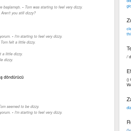
di
gi
-
 başlamıştı.
Tom was starting to feel very dizzy.
-
Aren't you still dizzy?
Zı
cl
th
-
ıyorum.
I'm starting to feel very dizzy.
-
Tom felt a little dizzy.
Te
t a little dizzy.
/ˈd
tle dizzy.
Et
baş döndürücü
()
We
Z
Tom seemed to be dizzy.
di
-
ıyorum.
I'm starting to feel very dizzy.
R
Go