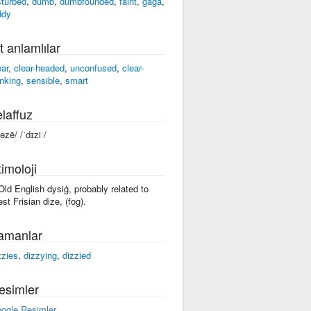
sturbed
,
dumb
,
dumbfounded
,
faint
,
gaga
,
ddy
t anlamlılar
ear
,
clear-headed
,
unconfused
,
clear-
inking
,
sensible
,
smart
laffuz
əzē/ /ˈdɪziː/
imoloji
 Old English dysiġ, probably related to
st Frisian dize, (fog).
amanlar
zzies
,
dizzying
,
dizzied
esimler
ogle Resimler