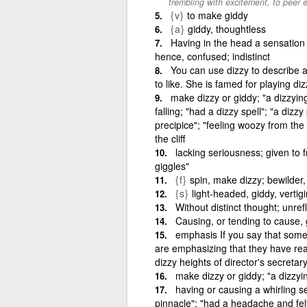
trembling with excitement, to peer
{v}
to make giddy
{a}
giddy, thoughtless
Having in the head a sensation of
hence, confused; indistinct
You can use dizzy to describe a
to like. She is famed for playing di
make dizzy or giddy; "a dizzying
falling; "had a dizzy spell"; "a diz
precipice"; "feeling woozy from the 
the cliff
lacking seriousness; given to fr
giggles"
{f}
spin, make dizzy; bewilder
{s}
light-headed, giddy, verti
Without distinct thought; unref
Causing, or tending to cause, 
emphasis If you say that some
are emphasizing that they have reac
dizzy heights of director's secretar
make dizzy or giddy; "a dizzyi
having or causing a whirling sen
pinnacle"; "had a headache and felt