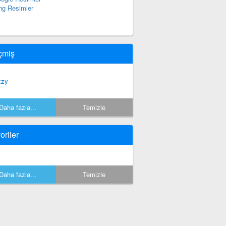
ng Resimler
çmiş
zzy
Daha fazla...
Temizle
oriler
Daha fazla...
Temizle