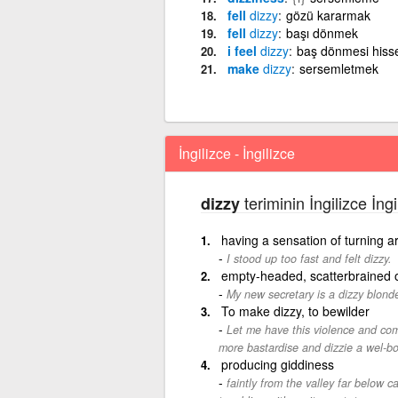
fell
dizzy
gözü kararmak
fell
dizzy
başı dönmek
i feel
dizzy
baş dönmesi hiss
make
dizzy
sersemletmek
İngilizce - İngilizce
teriminin İngilizce İng
dizzy
having a sensation of turning a
I stood up too fast and felt dizzy.
empty-headed, scatterbrained o
My new secretary is a dizzy blond
To make dizzy, to bewilder
Let me have this violence and com
more bastardise and dizzie a wel-bo
producing giddiness
faintly from the valley far below