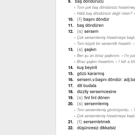
baş döndürücü
Tom çok baş döndürücü hissetmeye
Hâlâ baş döndürücü değil misin?
{f}
başını döndür
baş döndüren
{s}
sersem
Çok sersemlemiş hissetmeye başl
Tom küçük bir sersemlik hissetti.
{s}
şaşkın
-
Ben şu an biraz şaşkınım.
I'm jus
-
Biraz şaşkın hissettim.
I felt a lit
kuş beyinli
gözü kararmış
sersem,v.başını döndür: adj.
dili budala
dizzily sersemcesine
{s}
fırıl fırıl dönen
{s}
sersemlemiş
-
Tom sersemlemiş görünüyordu.
Çok sersemlemiş hissetmeye başl
{f}
sersemletmek
düşüncesiz dikkatsiz