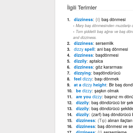
İlgili Terimler
dizziness
{i}
baş dönmesi
Mary baş dönmesinden muzdarip d
Tom şiddetli baş ağrısı ve baş dön
and dizziness.
dizziness
sersemlik
dizzy
spell
ani baş dönmesi
dizziness
başdönmesi
dizzily
aptalca
dizziness
göz kararması
dizzying
başdöndürücü
feel
dizzy
başı dönmek
at a
dizzy
height
Bir baş dond
be
dizzy
şaşkın olmak
are you
dizzy
başınız mı dön
dizzily
baş döndürücü bir şek
dizzily
baş döndürücü şekild
dizzily
(zarf) baş döndürücü b
dizziness
(Tıp)
alınan ilaçta
dizziness
baş dönmesi ve s
dizziness
{i}
sersemleme