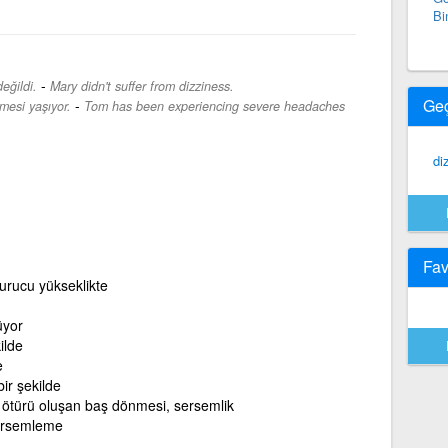
Bi
-
eğildi.
Mary didn't suffer from dizziness.
Ge
-
mesi yaşıyor.
Tom has been experiencing severe headaches
di
Fav
urucu yükseklikte
üyor
ilde
e
ir şekilde
n ötürü oluşan baş dönmesi, sersemlik
ersemleme