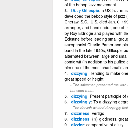
of the bebop jazz movement
Dizzy
Gillespie
a US jazz musi
developed the bebop style of jazz (
Cheraw, S.C., U.S. died Jan. 6, 19
arranger, and bandleader, one of t
by Roy Eldridge and played with the
Eckstine before leading small grou
saxophonist Charlie Parker and pia
band in the late 1940s, Gillespie p
alternated between large and small 
comic wit (in addition to his puff
him one of the most charismatic and
dizzying
Tending to make one (
great speed or height
The salesman presented me with a 
between them.
dizzying
Present participle of 
dizzyingly
To a dizzying degr
The dervish whirled dizzyingly fast
dizziness
vertigo
dizziness
{n}
giddiness, grea
dizzier
comparative of dizzy