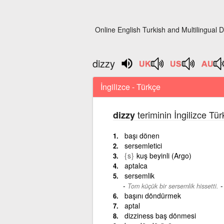
Online English Turkish and Multilingual D
dizzy
İngilizce - Türkçe
teriminin İngilizce Tü
dizzy
başı dönen
sersemletici
{s}
kuş beyinli (Argo)
aptalca
sersemlik
Tom küçük bir sersemlik hissetti.
başını döndürmek
aptal
dizziness baş dönmesi