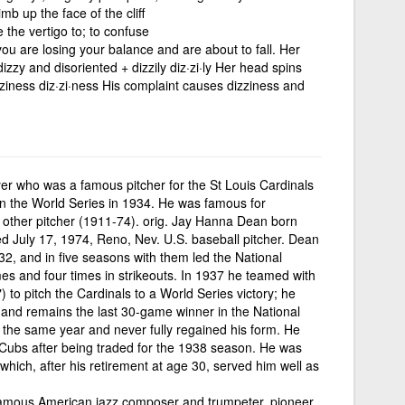
mb up the face of the cliff
 the vertigo to; to confuse
t you are losing your balance and are about to fall. Her
 dizzy and disoriented + dizzily diz·zi·ly Her head spins
izziness diz·zi·ness His complaint causes dizziness and
er who was a famous pitcher for the St Louis Cardinals
n the World Series in 1934. He was famous for
 other pitcher (1911-74). orig. Jay Hanna Dean born
ed July 17, 1974, Reno, Nev. U.S. baseball pitcher. Dean
932, and in five seasons with them led the National
s and four times in strikeouts. In 1937 he teamed with
 to pitch the Cardinals to a World Series victory; he
and remains the last 30-game winner in the National
the same year and never fully regained his form. He
Cubs after being traded for the 1938 season. He was
 which, after his retirement at age 30, served him well as
amous American jazz composer and trumpeter, pioneer