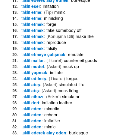
taklit
eser
imitation
taklit
etme
(Tıp)
mimic
taklit
etme
mimicking
taklit
etmek
forge
taklit
etmek
take somebody off
taklit
etmek
(Konuşma Dili)
make like
taklit
etmek
reproduce
taklit
etmek
falsify
taklit
etmeye çalışmak
emulate
taklit
mallar
(Ticaret)
counterfeit goods
taklit
model
(Askeri)
mock-up
taklit
yapmak
imitate
taklit
edilmiş
(Ticaret)
forged
taklit
ateş
(Askeri)
simulated fire
taklit
atış
(Askeri)
mock firing
taklit
cihazı
(Askeri)
simulator
taklit
deri
imitation leather
taklit
eden
mimetic
taklit
eden
echoer
taklit
eden
imitative
taklit
eden
mimic
taklit
ederek alay eden
burlesque