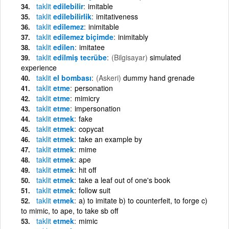
taklit
edilebilir
imitable
taklit
edilebilirlik
imitativeness
taklit
edilemez
inimitable
taklit
edilemez biçimde
inimitably
taklit
edilen
imitatee
taklit
edilmiş tecrübe
(Bilgisayar)
simulated
experience
taklit
el bombası
(Askeri)
dummy hand grenade
taklit
etme
personation
taklit
etme
mimicry
taklit
etme
impersonation
taklit
etmek
fake
taklit
etmek
copycat
taklit
etmek
take an example by
taklit
etmek
mime
taklit
etmek
ape
taklit
etmek
hit off
taklit
etmek
take a leaf out of one's book
taklit
etmek
follow suit
taklit
etmek
a) to imitate b) to counterfeit, to forge c)
to mimic, to ape, to take sb off
taklit
etmek
mimic