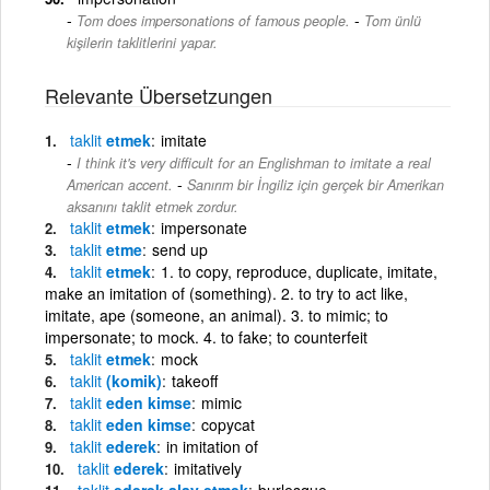
-
Tom does impersonations of famous people.
Tom ünlü
kişilerin taklitlerini yapar.
Relevante Übersetzungen
taklit
etmek
imitate
I think it's very difficult for an Englishman to imitate a real
-
American accent.
Sanırım bir İngiliz için gerçek bir Amerikan
aksanını taklit etmek zordur.
taklit
etmek
impersonate
taklit
etme
send up
taklit
etmek
1. to copy, reproduce, duplicate, imitate,
make an imitation of (something). 2. to try to act like,
imitate, ape (someone, an animal). 3. to mimic; to
impersonate; to mock. 4. to fake; to counterfeit
taklit
etmek
mock
taklit
(komik)
takeoff
taklit
eden kimse
mimic
taklit
eden kimse
copycat
taklit
ederek
in imitation of
taklit
ederek
imitatively
taklit
ederek alay etmek
burlesque