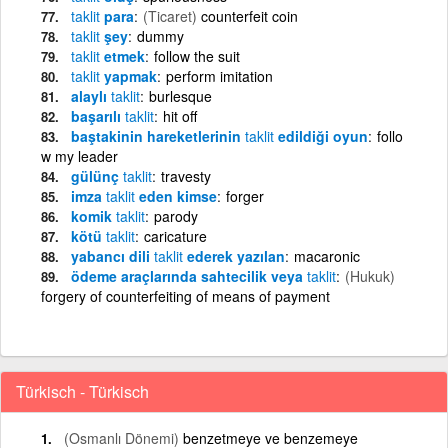
taklit
para
(Ticaret)
counterfeit coin
taklit
şey
dummy
taklit
etmek
follow the suit
taklit
yapmak
perform imitation
alaylı
taklit
burlesque
başarılı
taklit
hit off
baştakinin hareketlerinin
taklit
edildiği oyun
follo
w my leader
gülünç
taklit
travesty
imza
taklit
eden kimse
forger
komik
taklit
parody
kötü
taklit
caricature
yabancı dili
taklit
ederek yazılan
macaronic
ödeme araçlarında sahtecilik veya
taklit
(Hukuk)
forgery of counterfeiting of means of payment
Türkisch - Türkisch
(Osmanlı Dönemi)
benzetmeye ve benzemeye