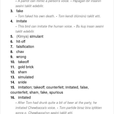
-
A parrot can mimic a person's voice.
Papağan bir insanın
sesini taklit edebilir.
fake
-
Tom faked his own death.
Tom kendi ölümünü taklit etti.
imitate
-
This bird can imitate the human voice.
Bu kuş insan sesini
taklit edebilir.
(Kimya)
simulant
hit-off
falsification
chav
wrong
takeoff
gold brick
sham
simulated
snide
imitation; takeoff; counterfeit; imitated, false,
counterfeit, sham, fake, spurious
imitated
After Tom had drunk quite a bit of beer at the party, he
-
imitated Chewbacca's voice.
Tom partide biraz bira içtikten
sonra o, Chewbacca'nın sesini taklit etti.