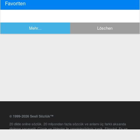
Favoriten
Mehr...
Löschen
© 1999-2026 Sesli Sözlük™
20 dilde online sözlük. 20 milyondan fazla sözcük ve anlamı üç farklı aksanda
dinleme seçeneği. Cümle ve Videolar ile zenginleştirilmiş içerik. Etimoloji, Eş ve
Zıt anlamlar, kelime okunuşları ve günün kelimesi. Yazım Türkçeleştirici ile hatalı
Türkçe metinleri düzeltme. iOS, Android ve Windows mobil platformlarda online