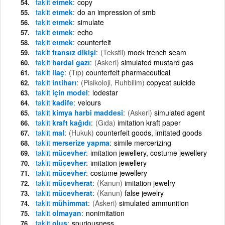
taklit
etmek
copy
taklit
etmek
do an impression of smb
taklit
etmek
simulate
taklit
etmek
echo
taklit
etmek
counterfeit
taklit
fransız dikişi
(Tekstil)
mock french seam
taklit
hardal gazı
(Askeri)
simulated mustard gas
taklit
ilaç
(Tıp)
counterfeit pharmaceutical
taklit
intiharı
(Pisikoloji, Ruhbilim)
copycat suicide
taklit
için model
lodestar
taklit
kadife
velours
taklit
kimya harbi maddesi
(Askeri)
simulated agent
taklit
kraft kağıdı
(Gıda)
imitation kraft paper
taklit
mal
(Hukuk)
counterfeit goods, imitated goods
taklit
merserize yapma
simile mercerizing
taklit
mücevher
imitation jewellery, costume jewellery
taklit
mücevher
imitation jewellery
taklit
mücevher
costume jewellery
taklit
mücevherat
(Kanun)
imitation jewelry
taklit
mücevherat
(Kanun)
false jewelry
taklit
mühimmat
(Askeri)
simulated ammunition
taklit
olmayan
nonimitation
taklit
oluş
spuriousness