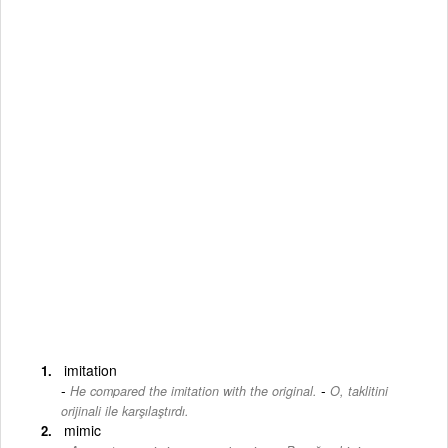
imitation
-
He compared the imitation with the original.
O, taklitini
orijinali ile karşılaştırdı.
mimic