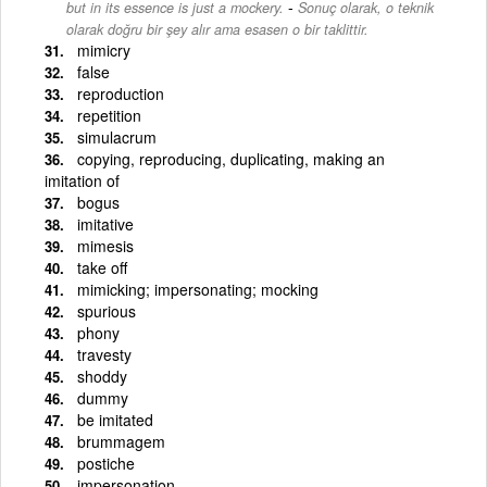
-
but in its essence is just a mockery.
Sonuç olarak, o teknik
olarak doğru bir şey alır ama esasen o bir taklittir.
mimicry
false
reproduction
repetition
simulacrum
copying, reproducing, duplicating, making an
imitation of
bogus
imitative
mimesis
take off
mimicking; impersonating; mocking
spurious
phony
travesty
shoddy
dummy
be imitated
brummagem
postiche
impersonation