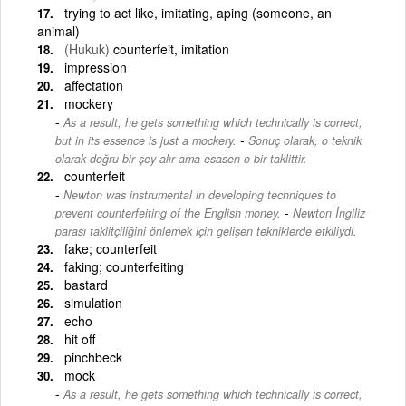
trying to act like, imitating, aping (someone, an
animal)
(Hukuk)
counterfeit, imitation
impression
affectation
mockery
As a result, he gets something which technically is correct,
-
but in its essence is just a mockery.
Sonuç olarak, o teknik
olarak doğru bir şey alır ama esasen o bir taklittir.
counterfeit
Newton was instrumental in developing techniques to
-
prevent counterfeiting of the English money.
Newton İngiliz
parası taklitçiliğini önlemek için gelişen tekniklerde etkiliydi.
fake; counterfeit
faking; counterfeiting
bastard
simulation
echo
hit off
pinchbeck
mock
As a result, he gets something which technically is correct,