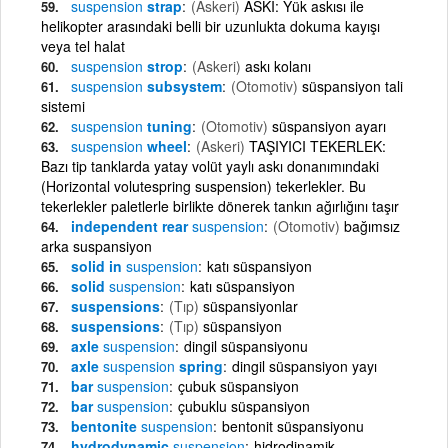
suspension
strap
(Askeri)
ASKI: Yük askısı ile
helikopter arasındaki belli bir uzunlukta dokuma kayışı
veya tel halat
suspension
strop
(Askeri)
askı kolanı
suspension
subsystem
(Otomotiv)
süspansiyon tali
sistemi
suspension
tuning
(Otomotiv)
süspansiyon ayarı
suspension
wheel
(Askeri)
TAŞIYICI TEKERLEK:
Bazı tip tanklarda yatay volüt yaylı askı donanımındaki
(Horizontal volutespring suspension) tekerlekler. Bu
tekerlekler paletlerle birlikte dönerek tankın ağırlığını taşır
independent rear
suspension
(Otomotiv)
bağımsız
arka suspansiyon
solid in
suspension
katı süspansiyon
solid
suspension
katı süspansiyon
suspensions
(Tıp)
süspansiyonlar
suspensions
(Tıp)
süspansiyon
axle
suspension
dingil süspansiyonu
axle
suspension
spring
dingil süspansiyon yayı
bar
suspension
çubuk süspansiyon
bar
suspension
çubuklu süspansiyon
bentonite
suspension
bentonit süspansiyonu
hydrodynamic
suspension
hidrodinamik