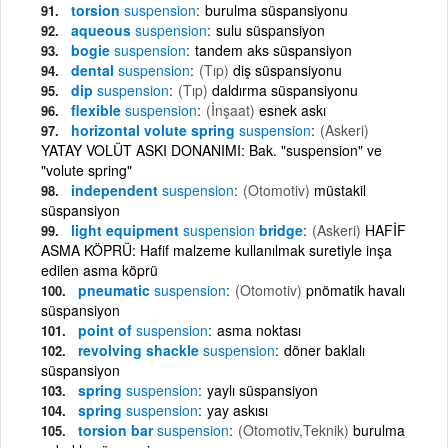
torsion
suspension
burulma süspansiyonu
aqueous
suspension
sulu süspansiyon
bogie
suspension
tandem aks süspansiyon
dental
suspension
(Tıp)
diş süspansiyonu
dip
suspension
(Tıp)
daldırma süspansiyonu
flexible
suspension
(İnşaat)
esnek askı
horizontal volute spring
suspension
(Askeri)
YATAY VOLÜT ASKI DONANIMI: Bak. "suspension" ve
"volute spring"
independent
suspension
(Otomotiv)
müstakil
süspansiyon
light equipment
suspension
bridge
(Askeri)
HAFİF
ASMA KÖPRÜ: Hafif malzeme kullanılmak suretiyle inşa
edilen asma köprü
pneumatic
suspension
(Otomotiv)
pnömatik havalı
süspansiyon
point of
suspension
asma noktası
revolving shackle
suspension
döner baklalı
süspansiyon
spring
suspension
yaylı süspansiyon
spring
suspension
yay askısı
torsion bar
suspension
(Otomotiv,Teknik)
burulma