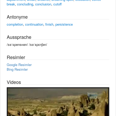
break
,
concluding
,
conclusion
,
cutoff
Antonyme
completion
,
continuation
,
finish
,
persistence
Aussprache
/səˈspensʜən/ /səˈspɛnʃən/
Resimler
Google Resimler
Bing Resimler
Videos