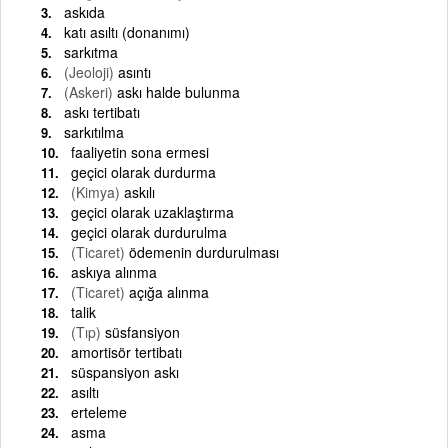
askıda
katı asıltı (donanımı)
sarkıtma
(Jeoloji)
asıntı
(Askeri)
askı halde bulunma
askı tertibatı
sarkıtılma
faaliyetin sona ermesi
geçici olarak durdurma
(Kimya)
askılı
geçici olarak uzaklaştırma
geçici olarak durdurulma
(Ticaret)
ödemenin durdurulması
askıya alınma
(Ticaret)
açığa alınma
talik
(Tıp)
süsfansiyon
amortisör tertibatı
süspansiyon askı
asıltı
erteleme
asma