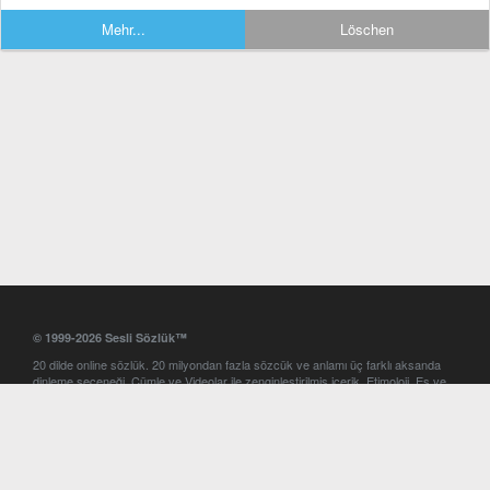
Mehr...
Löschen
© 1999-2026 Sesli Sözlük™
20 dilde online sözlük. 20 milyondan fazla sözcük ve anlamı üç farklı aksanda
dinleme seçeneği. Cümle ve Videolar ile zenginleştirilmiş içerik. Etimoloji, Eş ve
Zıt anlamlar, kelime okunuşları ve günün kelimesi. Yazım Türkçeleştirici ile hatalı
Türkçe metinleri düzeltme. iOS, Android ve Windows mobil platformlarda online
ve offline sözlük programları. Sesli Sözlük garantisinde Profesyonel çeviri
hizmetleri. İngilizce kelime haznenizi arttıracak kelime oyunları. Ayarlar
bölümünü kullarak çevirisini görmek istediğiniz sözlükleri seçme ve aynı
zamanda sözlüklerin gösterim sırasını ayarlama imkanı. Kelimelerin