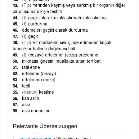
(Tıp)
Yerinden kaymış veya sarkmış bir organın diğer
bir oluşuma dikişle tesbiti
{i}
geçici olarak uzaklaştırma/uzaklaştırılma
{i}
durdurma
ödemeleri geçici olarak durdurma
{i}
geçici
(Tıp)
Bir maddenin sıvı içinde erimeden küçük
tanecikler halinde dağılması hali
{i}
(cezayı) erteleme; (ceza) ertelenme
mıknatıs iğnesini muallakta tutan tertibat
tatil etme
erteleme (cezayı)
ertelenme (ceza)
tecil
(Kanun)
kesilme
katı asıltı
askı
askı donanımı
Relevante Übersetzungen
suspension
arm
(Otomotiv)
salıncak