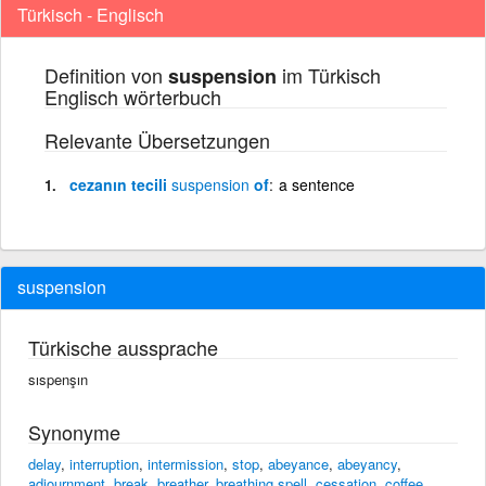
Türkisch - Englisch
Definition von
im Türkisch
suspension
Englisch wörterbuch
Relevante Übersetzungen
cezanın tecili
suspension
of
a sentence
suspension
Türkische aussprache
sıspenşın
Synonyme
delay
,
interruption
,
intermission
,
stop
,
abeyance
,
abeyancy
,
adjournment
,
break
,
breather
,
breathing spell
,
cessation
,
coffee