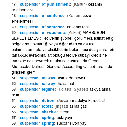
suspension
of punishment
(Kanun)
cezanın
ertelenmesi
suspension
of sentence
(Kanun)
cezanın
ertelenmesi
suspension
of sentence
cezanın tecili
suspension
of vouchers
(Askeri)
MAHSUBUN
BEKLETİLMESİ: Tediyenin şüpheli görülmesi, istinat ettiği
belgelerin noksanlığı veya diğer idari ya da usul
bakımından hata ve eksikliklerin bulunması dolayısıyla, bir
tahakkuk evrakının, ait olduğu tediye subayı kredisine
mahsup edilmeyerek tutulması hususunda Genel
Muhasebe Dairesi (General Accounting Office) tarafından
girişilen işlem
suspension
railway
asma demiryolu
suspension
railway
havai hat
suspension
regime
(Politika, Siyaset)
askıya alma
rejimi
suspension
ribbon
(Askeri)
madalya kurdelesi
suspension
roofs
(İnşaat)
asma çatı
suspension
shackle
menot
suspension
spring
askı yayı
suspension
spring
süspansiyon yayı