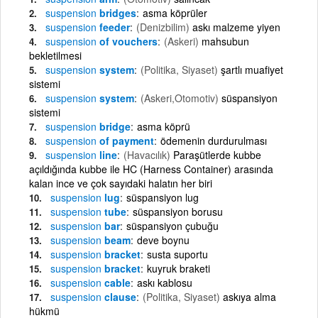
suspension
bridges
asma köprüler
suspension
feeder
(Denizbilim)
askı malzeme yiyen
suspension
of vouchers
(Askeri)
mahsubun
bekletilmesi
suspension
system
(Politika, Siyaset)
şartlı muafiyet
sistemi
suspension
system
(Askeri,Otomotiv)
süspansiyon
sistemi
suspension
bridge
asma köprü
suspension
of payment
ödemenin durdurulması
suspension
line
(Havacılık)
Paraşütlerde kubbe
açıldığında kubbe ile HC (Harness Container) arasında
kalan ince ve çok sayıdaki halatın her biri
suspension
lug
süspansiyon lug
suspension
tube
süspansiyon borusu
suspension
bar
süspansiyon çubuğu
suspension
beam
deve boynu
suspension
bracket
susta suportu
suspension
bracket
kuyruk braketi
suspension
cable
askı kablosu
suspension
clause
(Politika, Siyaset)
askıya alma
hükmü