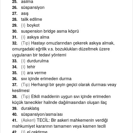
asılma
süspansiyon
asış
talik edilme
{i}
boykot
suspension bridge asma köprü
{i}
askıya alma
(Tıp)
Hastayı omuzlarından çekerek askıya almak,
omurgadaki eğrilik v.s. bozuklukları düzeltmek üzere
uygulanan bir tedavi yöntemi
{i}
durdurulma
{i}
tehir
{i}
ara verme
sıvı içinde erimeden durma
(Tıp)
Herhangi bir şeyin geçici olarak durması veay
kesilmesi
(Tıp)
Etkili maddenin uygun sıvı içinde erimeden
küçük tanecikler halinde dağılmasından oluşan ilaç
duraklatış
süspansiyon/asma/ası
(Askeri)
TECİL: Bir askeri mahkemenin verdiği
mahkumiyet kararının tamamen veya kısmen tecili
{i}
el çektirme