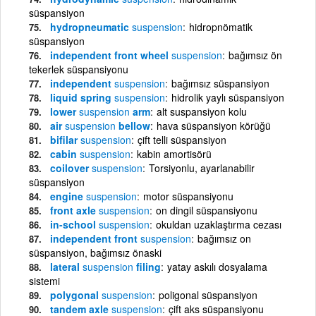
süspansiyon
hydropneumatic
suspension
hidropnömatik
süspansiyon
independent front wheel
suspension
bağımsız ön
tekerlek süspansiyonu
independent
suspension
bağımsız süspansiyon
liquid spring
suspension
hidrolik yaylı süspansiyon
lower
suspension
arm
alt suspansiyon kolu
air
suspension
bellow
hava süspansiyon körüğü
bifilar
suspension
çift telli süspansiyon
cabin
suspension
kabin amortisörü
coilover
suspension
Torsiyonlu, ayarlanabilir
süspansiyon
engine
suspension
motor süspansiyonu
front axle
suspension
on dingil süspansiyonu
in-school
suspension
okuldan uzaklaştırma cezası
independent front
suspension
bağımsız on
süspansiyon, bağımsız önaski
lateral
suspension
filing
yatay askılı dosyalama
sistemi
polygonal
suspension
poligonal süspansiyon
tandem axle
suspension
çift aks süspansiyonu