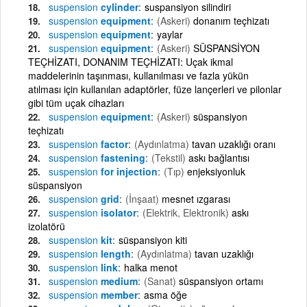
suspension
cylinder
suspansiyon silindiri
suspension
equipment
(Askeri)
donanım teçhizatı
suspension
equipment
yaylar
suspension
equipment
(Askeri)
SÜSPANSİYON
TEÇHİZATI, DONANIM TEÇHİZATI: Uçak ikmal
maddelerinin taşınması, kullanılması ve fazla yükün
atılması için kullanılan adaptörler, füze lançerleri ve pilonlar
gibi tüm uçak cihazları
suspension
equipment
(Askeri)
süspansiyon
teçhizatı
suspension
factor
(Aydınlatma)
tavan uzaklığı oranı
suspension
fastening
(Tekstil)
askı bağlantısı
suspension
for injection
(Tıp)
enjeksiyonluk
süspansiyon
suspension
grid
(İnşaat)
mesnet ızgarası
suspension
isolator
(Elektrik, Elektronik)
askı
izolatörü
suspension
kit
süspansiyon kiti
suspension
length
(Aydınlatma)
tavan uzaklığı
suspension
link
halka menot
suspension
medium
(Sanat)
süspansiyon ortamı
suspension
member
asma öğe