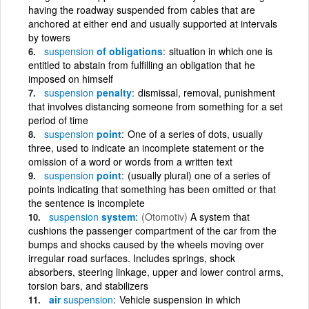
having the roadway suspended from cables that are
anchored at either end and usually supported at intervals
by towers
suspension
of obligations
situation in which one is
entitled to abstain from fulfilling an obligation that he
imposed on himself
suspension
penalty
dismissal, removal, punishment
that involves distancing someone from something for a set
period of time
suspension
point
One of a series of dots, usually
three, used to indicate an incomplete statement or the
omission of a word or words from a written text
suspension
point
(usually plural) one of a series of
points indicating that something has been omitted or that
the sentence is incomplete
suspension
system
(Otomotiv)
A system that
cushions the passenger compartment of the car from the
bumps and shocks caused by the wheels moving over
irregular road surfaces. Includes springs, shock
absorbers, steering linkage, upper and lower control arms,
torsion bars, and stabilizers
air
suspension
Vehicle suspension in which