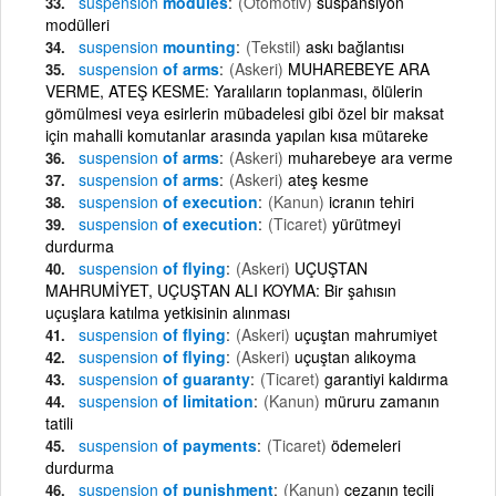
suspension
modules
(Otomotiv)
süspansiyon
modülleri
suspension
mounting
(Tekstil)
askı bağlantısı
suspension
of arms
(Askeri)
MUHAREBEYE ARA
VERME, ATEŞ KESME: Yaralıların toplanması, ölülerin
gömülmesi veya esirlerin mübadelesi gibi özel bir maksat
için mahalli komutanlar arasında yapılan kısa mütareke
suspension
of arms
(Askeri)
muharebeye ara verme
suspension
of arms
(Askeri)
ateş kesme
suspension
of execution
(Kanun)
icranın tehiri
suspension
of execution
(Ticaret)
yürütmeyi
durdurma
suspension
of flying
(Askeri)
UÇUŞTAN
MAHRUMİYET, UÇUŞTAN ALI KOYMA: Bir şahısın
uçuşlara katılma yetkisinin alınması
suspension
of flying
(Askeri)
uçuştan mahrumiyet
suspension
of flying
(Askeri)
uçuştan alıkoyma
suspension
of guaranty
(Ticaret)
garantiyi kaldırma
suspension
of limitation
(Kanun)
müruru zamanın
tatili
suspension
of payments
(Ticaret)
ödemeleri
durdurma
suspension
of punishment
(Kanun)
cezanın tecili