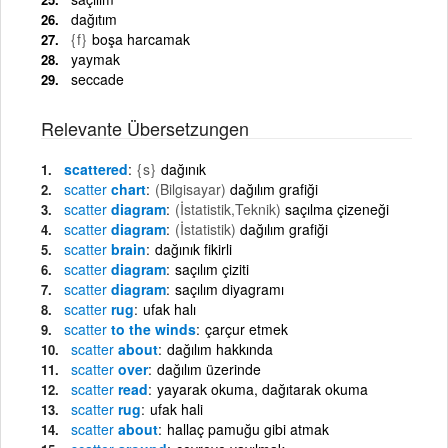
dağıtım
{f}
boşa harcamak
yaymak
seccade
Relevante Übersetzungen
scattered
{s}
dağınık
scatter
chart
(Bilgisayar)
dağılım grafiği
scatter
diagram
(İstatistik,Teknik)
saçılma çizeneği
scatter
diagram
(İstatistik)
dağılım grafiği
scatter
brain
dağınık fikirli
scatter
diagram
saçılım çiziti
scatter
diagram
saçılım diyagramı
scatter
rug
ufak halı
scatter
to the winds
çarçur etmek
scatter
about
dağılım hakkında
scatter
over
dağılım üzerinde
scatter
read
yayarak okuma, dağıtarak okuma
scatter
rug
ufak hali
scatter
about
hallaç pamuğu gibi atmak