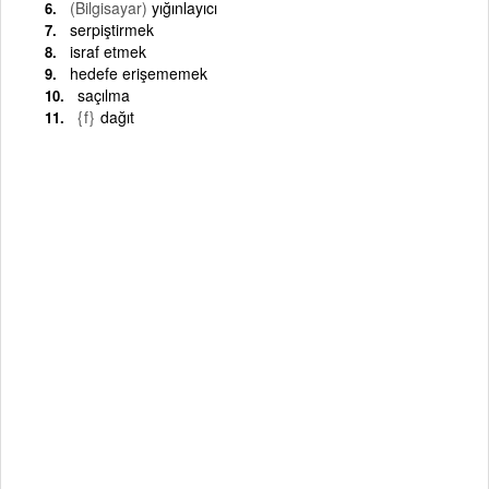
(Bilgisayar)
yığınlayıcı
serpiştirmek
israf etmek
hedefe erişememek
saçılma
{f}
dağıt