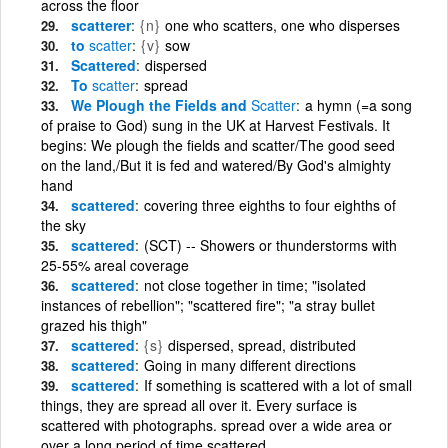
across the floor
scatterer
{n}
one who scatters, one who disperses
to
scatter
{v}
sow
Scattered
dispersed
To
scatter
spread
We Plough the Fields and
Scatter
a hymn (=a song
of praise to God) sung in the UK at Harvest Festivals. It
begins: We plough the fields and scatter/The good seed
on the land,/But it is fed and watered/By God's almighty
hand
scattered
covering three eighths to four eighths of
the sky
scattered
(SCT) -- Showers or thunderstorms with
25-55% areal coverage
scattered
not close together in time; "isolated
instances of rebellion"; "scattered fire"; "a stray bullet
grazed his thigh"
scattered
{s}
dispersed, spread, distributed
scattered
Going in many different directions
scattered
If something is scattered with a lot of small
things, they are spread all over it. Every surface is
scattered with photographs. spread over a wide area or
over a long period of time scattered