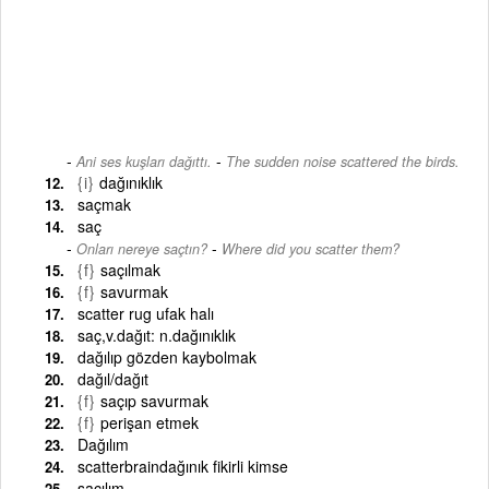
-
Ani ses kuşları dağıttı.
The sudden noise scattered the birds.
{i}
dağınıklık
saçmak
saç
-
Onları nereye saçtın?
Where did you scatter them?
{f}
saçılmak
{f}
savurmak
scatter rug ufak halı
saç,v.dağıt: n.dağınıklık
dağılıp gözden kaybolmak
dağıl/dağıt
{f}
saçıp savurmak
{f}
perişan etmek
Dağılım
scatterbraindağınık fikirli kimse
saçılım