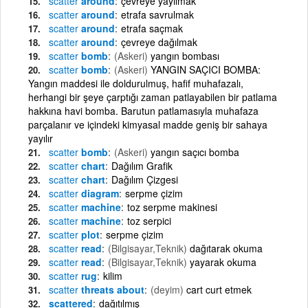
scatter
around
çevreye yayılmak
scatter
around
etrafa savrulmak
scatter
around
etrafa saçmak
scatter
around
çevreye dağılmak
scatter
bomb
(Askeri)
yangın bombası
scatter
bomb
(Askeri)
YANGIN SAÇICI BOMBA:
Yangın maddesi ile doldurulmuş, hafif muhafazalı,
herhangi bir şeye çarptığı zaman patlayabilen bir patlama
hakkına havi bomba. Barutun patlamasıyla muhafaza
parçalanır ve içindeki kimyasal madde geniş bir sahaya
yayılır
scatter
bomb
(Askeri)
yangın saçıcı bomba
scatter
chart
Dağılım Grafik
scatter
chart
Dağılım Çizgesi
scatter
diagram
serpme çizim
scatter
machine
toz serpme makinesi
scatter
machine
toz serpici
scatter
plot
serpme çizim
scatter
read
(Bilgisayar,Teknik)
dağıtarak okuma
scatter
read
(Bilgisayar,Teknik)
yayarak okuma
scatter
rug
kilim
scatter
threats about
(deyim)
cart curt etmek
scattered
dağıtılmış