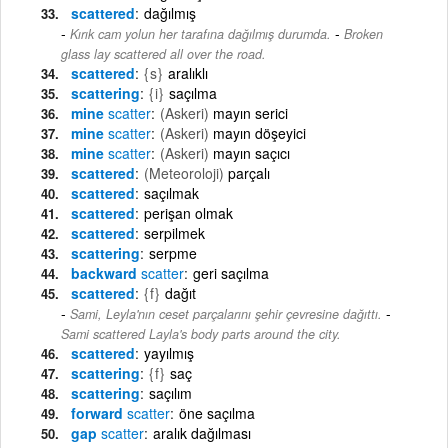
scattered
dağılmış
-
Kırık cam yolun her tarafına dağılmış durumda.
Broken
glass lay scattered all over the road.
scattered
{s}
aralıklı
scattering
{i}
saçılma
mine
scatter
(Askeri)
mayın serici
mine
scatter
(Askeri)
mayın döşeyici
mine
scatter
(Askeri)
mayın saçıcı
scattered
(Meteoroloji)
parçalı
scattered
saçılmak
scattered
perişan olmak
scattered
serpilmek
scattering
serpme
backward
scatter
geri saçılma
scattered
{f}
dağıt
-
Sami, Leyla'nın ceset parçalarını şehir çevresine dağıttı.
Sami scattered Layla's body parts around the city.
scattered
yayılmış
scattering
{f}
saç
scattering
saçılım
forward
scatter
öne saçılma
gap
scatter
aralık dağılması