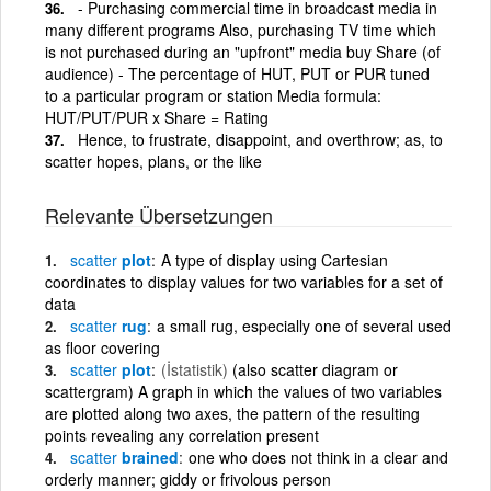
- Purchasing commercial time in broadcast media in
many different programs Also, purchasing TV time which
is not purchased during an "upfront" media buy Share (of
audience) - The percentage of HUT, PUT or PUR tuned
to a particular program or station Media formula:
HUT/PUT/PUR x Share = Rating
Hence, to frustrate, disappoint, and overthrow; as, to
scatter hopes, plans, or the like
Relevante Übersetzungen
scatter
plot
A type of display using Cartesian
coordinates to display values for two variables for a set of
data
scatter
rug
a small rug, especially one of several used
as floor covering
scatter
plot
(İstatistik)
(also scatter diagram or
scattergram) A graph in which the values of two variables
are plotted along two axes, the pattern of the resulting
points revealing any correlation present
scatter
brained
one who does not think in a clear and
orderly manner; giddy or frivolous person