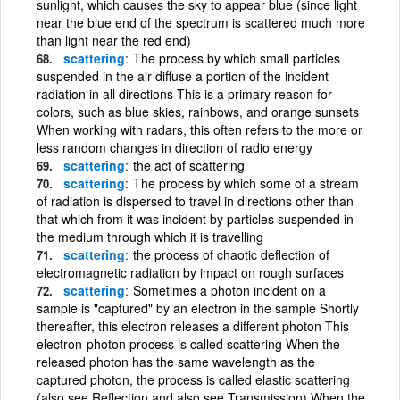
sunlight, which causes the sky to appear blue (since light
near the blue end of the spectrum is scattered much more
than light near the red end)
scattering
The process by which small particles
suspended in the air diffuse a portion of the incident
radiation in all directions This is a primary reason for
colors, such as blue skies, rainbows, and orange sunsets
When working with radars, this often refers to the more or
less random changes in direction of radio energy
scattering
the act of scattering
scattering
The process by which some of a stream
of radiation is dispersed to travel in directions other than
that which from it was incident by particles suspended in
the medium through which it is travelling
scattering
the process of chaotic deflection of
electromagnetic radiation by impact on rough surfaces
scattering
Sometimes a photon incident on a
sample is "captured" by an electron in the sample Shortly
thereafter, this electron releases a different photon This
electron-photon process is called scattering When the
released photon has the same wavelength as the
captured photon, the process is called elastic scattering
(also see Reflection and also see Transmission) When the