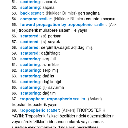
scattering
saçarak
scattering
saçma
back
scatter
(Nükleer Bilimler)
geri saçılma
compton
scatter
(Nükleer Bilimler)
compton saçınımı
forward propagation by tropospheric
scatter
(Ask
eri)
troposferik muhabere sistemi ile yayın
scattered
{s}
perişan
scattered
{s}
seyrek
scattered
serpintili,v.dağıt: adj.dağılmış
scattered
dağıl/dağıt
scattering
serpinti
scattering
az miktar
scattering
serpilmiş
scattering
dağılış
scattering
dağıl/dağıt
scattering
{i}
savurma
scattering
dağıtım
troposphere; tropospheric
scatter
(Askeri)
tropsfer, troposferik yayın
tropospheric
scatter
(Askeri)
TROPOSFERİK
YAYIN: Troposferik fiziksel özelliklerindeki düzensizliklerin
veya süreksizliklerin bir sonucu olarak yayınlanmak
suretiyle elektromanyetik dalgaların neşredilmesi