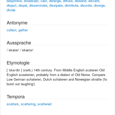
besprinkle
,
broadcast
,
cast
,
derange
,
diffuse
,
disband
,
discard
,
disject
,
dispel
,
disseminate
,
dissipate
,
distribute
,
disunite
,
diverge
,
divide
Antonyme
collect
,
gather
Aussprache
/ˈskatər/ /ˈskætɜr/
Etymologie
[ 'ska-t&r ] (verb.) 14th century. From Middle English scateren Old
English sceaterian, probably from a dialect of Old Norse. Compare
Low German schateren, Dutch schateren and Norwegian skratte ('to
burst out laughing').
Tempora
scatters
,
scattering
,
scattered