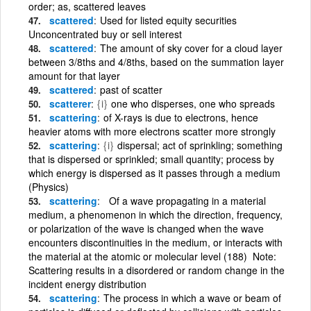
order; as, scattered leaves
scattered
Used for listed equity securities
Unconcentrated buy or sell interest
scattered
The amount of sky cover for a cloud layer
between 3/8ths and 4/8ths, based on the summation layer
amount for that layer
scattered
past of scatter
scatterer
{i}
one who disperses, one who spreads
scattering
of X-rays is due to electrons, hence
heavier atoms with more electrons scatter more strongly
scattering
{i}
dispersal; act of sprinkling; something
that is dispersed or sprinkled; small quantity; process by
which energy is dispersed as it passes through a medium
(Physics)
scattering
Of a wave propagating in a material
medium, a phenomenon in which the direction, frequency,
or polarization of the wave is changed when the wave
encounters discontinuities in the medium, or interacts with
the material at the atomic or molecular level (188) Note:
Scattering results in a disordered or random change in the
incident energy distribution
scattering
The process in which a wave or beam of