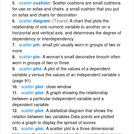
scatter
cushion
Scatter cushions are small cushions
for use on sofas and chairs. a small cushion that you put
on sofas and chairs for decoration
scatter
diagram
(Ticaret)
A chart that plots the
relationship of one numeric variable to another on a
horizontal and vertical axis, and determines the degree of
dependency or interdependency
scatter
pin
small pin usually worn in groups of two or
more
scatter
pin
A woman's small decorative brooch often
worn in groups of two or three
scatter
plot
A plot of the values of a dependent
variable y versus the values of an independent variable x
(page 91)
scatter
plot
close window
scatter
plot
A graph showing the relationship
between a particular independent variable and a
dependent variable
scatter
plot
A statistical diagram that shows the
relation between two variables Data points are plotted
onto a graph to display the spread of scores
scatter
plot
A scatter plot is a three dimensional