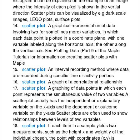
histogram It can be explained on the example of an image
where the intensity of each pixel is shown in the vertial
direction Scatter plots can be visualized by e g dark scale
images, LEGO plots, surface plots
scatter
plot
A graphical representation of data
involving two (or sometimes more) variables, in which
each data point is plotted in a coordinate plane, with one
variable labeled along the horizontal axis, the other along
the vertical axis See Plotting Data (Part 9 of the Maple
Tutorial) for information on creating scatter plots with
Maple
scatter
plot
An interval recording method where data
are recorded during specific time or activity periods
scatter
plot
A graph of a correlational relationship
scatter
plot
A graphing of data points in which each
point represents the simultaneous value of two variables A
scatterplot usually has the independent or explanatory
variable on the x-axis and the dependent or outcome
variable on the y-axis Scatter plots are often used to show
relationships between levels of two variables
scatter
plot
If each item in a sample yields two
measurements, such as the height x and weight y of the
individual chosen, the point with coordinates (x,y) is