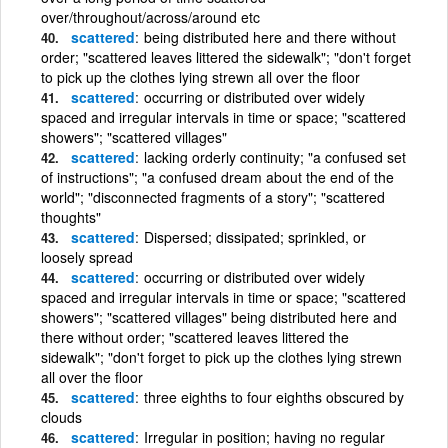
over/throughout/across/around etc
scattered
being distributed here and there without
order; "scattered leaves littered the sidewalk"; "don't forget
to pick up the clothes lying strewn all over the floor
scattered
occurring or distributed over widely
spaced and irregular intervals in time or space; "scattered
showers"; "scattered villages"
scattered
lacking orderly continuity; "a confused set
of instructions"; "a confused dream about the end of the
world"; "disconnected fragments of a story"; "scattered
thoughts"
scattered
Dispersed; dissipated; sprinkled, or
loosely spread
scattered
occurring or distributed over widely
spaced and irregular intervals in time or space; "scattered
showers"; "scattered villages" being distributed here and
there without order; "scattered leaves littered the
sidewalk"; "don't forget to pick up the clothes lying strewn
all over the floor
scattered
three eighths to four eighths obscured by
clouds
scattered
Irregular in position; having no regular