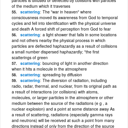
particles is diffused or deflected by collisions with particles
of the medium which it traverses
scattering
The "war in heaven" where
consciousness moved its awareness from God to temporal
cycles and fell into identification with the physical universe
and death A forced shift of perception from God to fear
scattering
a light shower that falls in some locations
and not others nearby the physical process in which
particles are deflected haphazardly as a result of collisions
a small number dispersed haphazardly; "the first
scatterings of green
scattering
bouncing of light in another direction
when it hits a molecule in the atmosphere
scattering
spreading by diffusion
scattering
The diversion of radiation, including
radio, radar, thermal, and nuclear, from its original path as
a result of interactions (or collisions) with atoms,
molecules, or larger particles in the atmosphere or other
medium between the source of the radiations (e g , a
nuclear explosion) and a point at some distance away As
a result of scattering, radiations (especially gamma rays
and neutrons) will be received at such a point from many
directions instead of only from the direction of the source