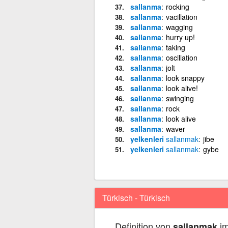
sallanma
rocking
sallanma
vacillation
sallanma
wagging
sallanma
hurry up!
sallanma
taking
sallanma
oscillation
sallanma
jolt
sallanma
look snappy
sallanma
look alive!
sallanma
swinging
sallanma
rock
sallanma
look alive
sallanma
waver
yelkenleri
sallanmak
jibe
yelkenleri
sallanmak
gybe
Türkisch - Türkisch
Definition von
im
sallanmak