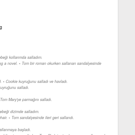
g
beği kollarımda salladım.
-
ng a novel.
Tom bir roman okurken sallanan sandalyesinde
-
.
Cookie kuyruğunu salladı ve havladı.
uyruğunu salladı.
Tom Mary'ye parmağını salladı.
ebeği dizimde salladım.
-
hair.
Tom sandalyesinde ileri geri sallandı.
allanmaya başladı.