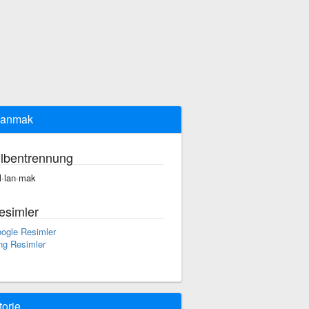
lanmak
ilbentrennung
l·lan·mak
esimler
ogle Resimler
ng Resimler
torie