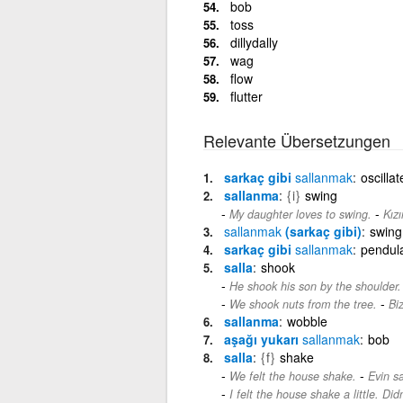
bob
toss
dillydally
wag
flow
flutter
Relevante Übersetzungen
sarkaç gibi
sallanmak
oscillat
sallanma
{i}
swing
-
My daughter loves to swing.
Kız
sallanmak
(sarkaç gibi)
swing
sarkaç gibi
sallanmak
pendul
salla
shook
He shook his son by the shoulder.
-
We shook nuts from the tree.
Biz
sallanma
wobble
aşağı yukarı
sallanmak
bob
salla
{f}
shake
-
We felt the house shake.
Evin sa
I felt the house shake a little. Did