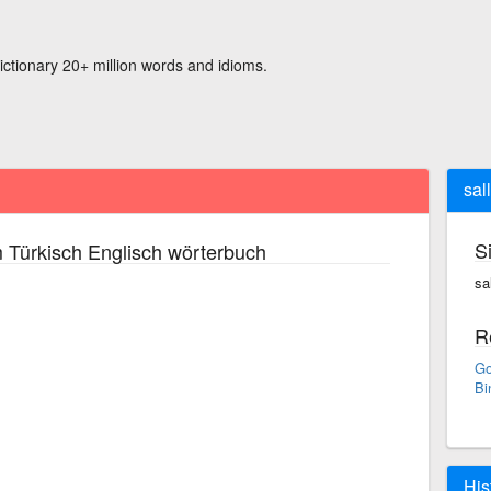
ictionary 20+ million words and idioms.
sal
S
 Türkisch Englisch wörterbuch
sa
R
Go
Bi
His