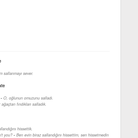
e
ım sallanmayı sever.
ate
-
O, oğlunun omuzunu salladı.
 ağaçtan fındıkları salladık.
llandığını hissettik.
-
n't you?
Ben evin biraz sallandığını hissettim, sen hissetmedin