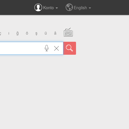
Konto
English
ç
ı
ğ
ö
ş
ü
â