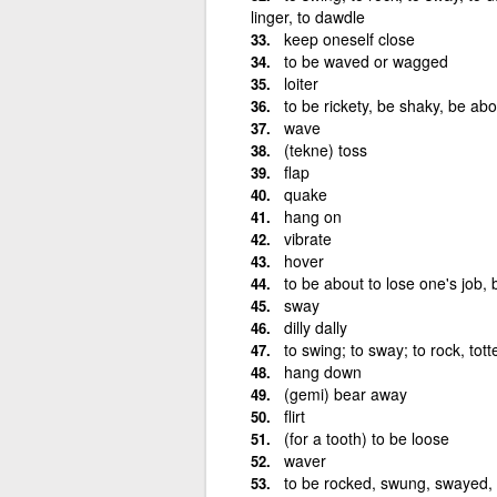
linger, to dawdle
keep oneself close
to be waved or wagged
loiter
to be rickety, be shaky, be abou
wave
(tekne) toss
flap
quake
hang on
vibrate
hover
to be about to lose one's job, 
sway
dilly dally
to swing; to sway; to rock, tott
hang down
(gemi) bear away
flirt
(for a tooth) to be loose
waver
to be rocked, swung, swayed,