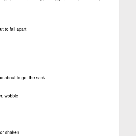
t to fall apart
be about to get the sack
er, wobble
 or shaken