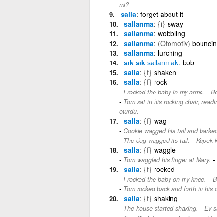
mi?
salla
forget about it
sallanma
{i}
sway
sallanma
wobbling
sallanma
(Otomotiv)
bouncin
sallanma
lurching
sık sık
sallanmak
bob
salla
{f}
shaken
salla
{f}
rock
-
I rocked the baby in my arms.
Be
Tom sat in his rocking chair, readi
oturdu.
salla
{f}
wag
Cookie wagged his tail and barked
-
The dog wagged its tail.
Köpek k
salla
{f}
waggle
-
Tom waggled his finger at Mary.
salla
{f}
rocked
-
I rocked the baby on my knee.
B
Tom rocked back and forth in his c
salla
{f}
shaking
-
The house started shaking.
Ev s