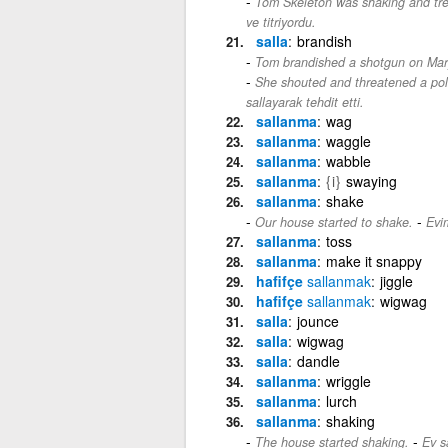
Tom Skeleton was shaking and trem
ve titriyordu.
salla
brandish
Tom brandished a shotgun on Mar
She shouted and threatened a pol
sallayarak tehdit etti.
sallanma
wag
sallanma
waggle
sallanma
wabble
sallanma
{i}
swaying
sallanma
shake
-
Our house started to shake.
Evi
sallanma
toss
sallanma
make it snappy
hafifçe
sallanmak
jiggle
hafifçe
sallanmak
wigwag
salla
jounce
salla
wigwag
salla
dandle
sallanma
wriggle
sallanma
lurch
sallanma
shaking
-
The house started shaking.
Ev s