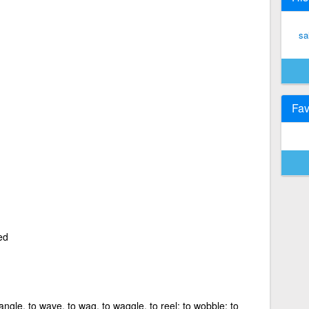
sa
Fav
ed
dangle, to wave, to wag, to waggle, to reel; to wobble; to