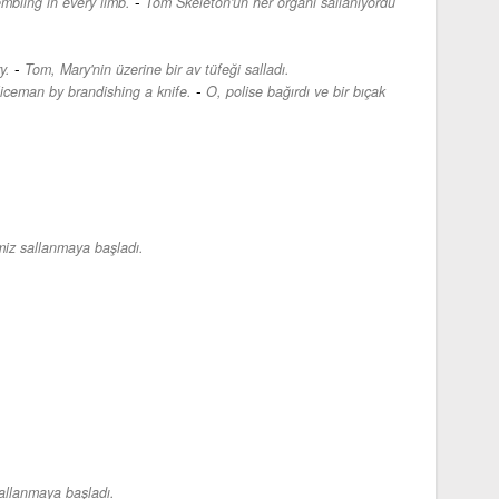
-
bling in every limb.
Tom Skeleton'un her organı sallanıyordu
-
y.
Tom, Mary'nin üzerine bir av tüfeği salladı.
-
iceman by brandishing a knife.
O, polise bağırdı ve bir bıçak
miz sallanmaya başladı.
allanmaya başladı.