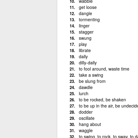
wabble
get loose
dangle
tormenting
linger
stagger
swung
play
librate
dally
dilly-dally
to fool around, waste time
take a swing
be slung from
dawdle
lurch
to be rocked, be shaken
to be up in the air, be undecid
dodder
oscillate
hang about
waggle
to swing, to rock, to sway, to 