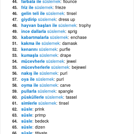
farbala ile
süslemek
flounce
friz ile
süslemek
frieze
gelin teli ile
süslemek
tinsel
giydirip
süslemek
dress up
hayvan başları ile
süslemek
trophy
ince dallarla
süslemek
sprig
kabartmalarla
süslemek
enchase
kakma ile
süslemek
damask
kenarını
süslemek
purfle
kumaşla
süslemek
drape
mücevherle
süslemek
jewel
mücevherlerle
süslemek
bejewel
nakış ile
süslemek
purl
oya ile
süslemek
purl
oyma ile
süslemek
carve
pullarla
süslemek
spangle
püsküllerle
süslemek
tassel
simlerle
süslemek
tinsel
süsle
prink
süsle
primp
süsle
bedeck
süsle
dizen
süsle
titivate