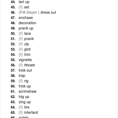
tart up
{f}
set
(Fiili Deyim )
dress out
enchase
decoration
prank up
{f}
lace
{f}
prank
{f}
zip
{f}
gird
{f}
trim
vignette
{f}
titivate
trick out
trap
{f}
rig
trick up
scrimshaw
trig up
zing up
{f}
tire
{f}
interlard
polish