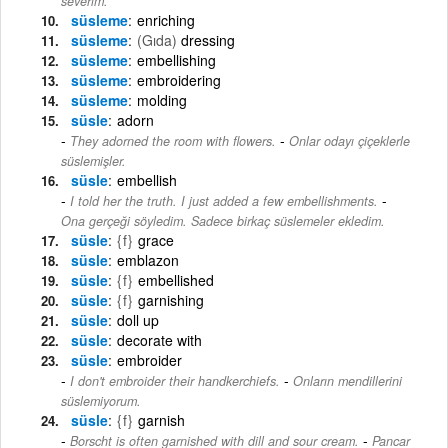
severim.
süsleme
enriching
süsleme
(Gıda)
dressing
süsleme
embellishing
süsleme
embroidering
süsleme
molding
süsle
adorn
-
They adorned the room with flowers.
Onlar odayı çiçeklerle
süslemişler.
süsle
embellish
-
I told her the truth. I just added a few embellishments.
Ona gerçeği söyledim. Sadece birkaç süslemeler ekledim.
süsle
{f}
grace
süsle
emblazon
süsle
{f}
embellished
süsle
{f}
garnishing
süsle
doll up
süsle
decorate with
süsle
embroider
-
I don't embroider their handkerchiefs.
Onların mendillerini
süslemiyorum.
süsle
{f}
garnish
-
Borscht is often garnished with dill and sour cream.
Pancar