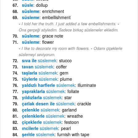
süsle
dollup
süsleme
enrichment
süsleme
embellishment
-
I told her the truth. I just added a few embellishments.
Ona gerçeği söyledim. Sadece birkaç süslemeler ekledim.
süsleme
grace note
süsleme
flower
-
I like to decorate my room with flowers.
Odamı çiçeklerle
süslemeyi seviyorum.
sıva ile
süslemek
stucco
tavan
süslemek
coffer
taşlarla
süslemek
gem
tüylerle
süslemek
plume
yaldızlı harflerle
süslemek
illuminate
yapraklarla
süslemek
foliate
yıldızlarla
süslemek
star
çatlak desen ile
süslemek
crackle
çelenkle
süslemek
garland
çelenklerle
süslemek
wreathe
çiçeklerle
süslemek
festoon
ıncilerle
süslemek
pearl
şeritle
süslemek
furnish with tape