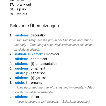
prank out
zip up
trig out
Relevante Übersetzungen
süsleme
decoration
Tom told Mary that she put up her Christmas decorations
-
too early.
Tom, Mary'e onun Noel süslemelerini çok erken
koyduğunu söyledi.
nakışla
süslemek
embroider
süsleme
adornment
süsleme
{i}
ornamentation
süsleme
ornament
süsle
{f}
caparison
süsleme
{i}
garnish
süsle
{f}
ornament
-
They decorated the tree with stars and ornaments.
Ağacı
yıldızlar ve takılarla süslediler.
süsleme
decor
-
I love to decorate with balloons.
Balonlarla süslemeyi