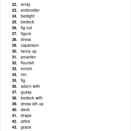
array
embroider
bedight
bedeck
fig out
figure
dress
caparison
fancy up
smarten
flourish
enrich
rim
fig
adorn with
gussy
bedeck with
dress sth up
deck
drape
attire
grace