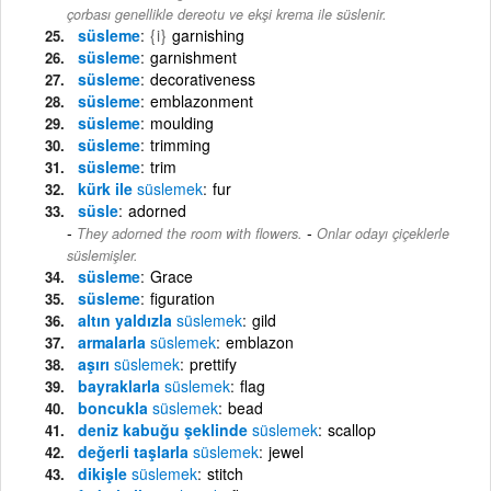
çorbası genellikle dereotu ve ekşi krema ile süslenir.
süsleme
{i}
garnishing
süsleme
garnishment
süsleme
decorativeness
süsleme
emblazonment
süsleme
moulding
süsleme
trimming
süsleme
trim
kürk ile
süslemek
fur
süsle
adorned
-
They adorned the room with flowers.
Onlar odayı çiçeklerle
süslemişler.
süsleme
Grace
süsleme
figuration
altın yaldızla
süslemek
gild
armalarla
süslemek
emblazon
aşırı
süslemek
prettify
bayraklarla
süslemek
flag
boncukla
süslemek
bead
deniz kabuğu şeklinde
süslemek
scallop
değerli taşlarla
süslemek
jewel
dikişle
süslemek
stitch