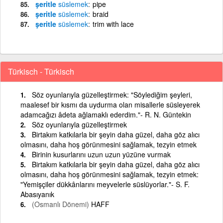
şeritle
süslemek
pipe
şeritle
süslemek
braid
şeritle
süslemek
trim with lace
Türkisch - Türkisch
Söz oyunlarıyla güzelleştirmek: "Söylediğim şeyleri,
maalesef bir kısmı da uydurma olan misallerle süsleyerek
adamcağızı âdeta ağlamaklı ederdim."- R. N. Güntekin
Söz oyunlarıyla güzelleştirmek
Birtakım katkılarla bir şeyin daha güzel, daha göz alıcı
olmasını, daha hoş görünmesini sağlamak, tezyin etmek
Birinin kusurlarını uzun uzun yüzüne vurmak
Birtakım katkılarla bir şeyin daha güzel, daha göz alıcı
olmasını, daha hoş görünmesini sağlamak, tezyin etmek:
"Yemişçiler dükkânlarını meyvelerle süslüyorlar."- S. F.
Abasıyanık
(Osmanlı Dönemi)
HAFF