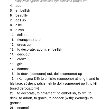
Mary Noel ağacını süslemek için annesine yardım etti.
adorn
embellish
beautify
doll up
dike
dizen
doll out
(konuşma) lard
dress up
to decorate, adorn, embellish
deck out
crown
gild
damask
to deck (someone) out, doll (someone) up
(Konuşma Dili) to criticize (someone) at length and to
his face. süsleyip püslemek to doll (someone) up fit to kill
(used derogatorily)
to decorate, to ornament, to embellish, to rim, to
deck, to adorn, to grace, to bedeck (with); (yemeği) to
garnish
enamel