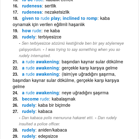
rudeness
sertlik
rudeness
nezaketsizlik
given to
rude
play; inclined to romp
kaba
oynamak için verilen eğilimli haşarılık
how
rude
ne kaba
rudely
terbiyesizce
Sen terbiyesizce sözümü kestiğinde ben bir şey söylemeye
-
çalışıyordum.
I was trying to say something when you so
rudely interrupted.
a
rude
awakening
başından kaynar sular dökülme
a
rude
awakening
gerçekle karşı karşıya gelme
a
rude
awakening
(isim)ye uğradığını şaşırma,
başından kaynar sular dökülme, gerçekle karşı karşıya
gelme
a
rude
awakening
neye uğradığını şaşırma
become
rude
kabalaşmak
rudely
kaba bir biçimde
rudely
kabaca
-
Dan kabaca polis memuruna hakaret etti.
Dan rudely
insulted a police officer.
rudely
aniden/kabaca
rudely
edepsizce