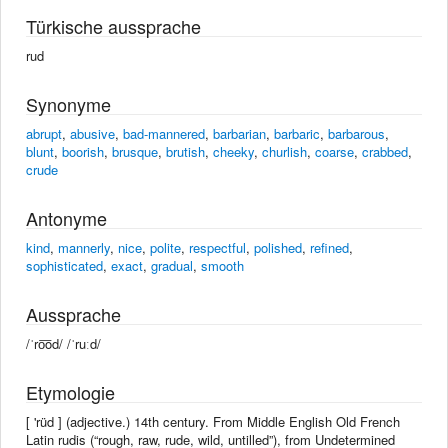
Türkische aussprache
rud
Synonyme
abrupt
,
abusive
,
bad-mannered
,
barbarian
,
barbaric
,
barbarous
,
blunt
,
boorish
,
brusque
,
brutish
,
cheeky
,
churlish
,
coarse
,
crabbed
,
crude
Antonyme
kind
,
mannerly
,
nice
,
polite
,
respectful
,
polished
,
refined
,
sophisticated
,
exact
,
gradual
,
smooth
Aussprache
/ˈro͞od/ /ˈruːd/
Etymologie
[ 'rüd ] (adjective.) 14th century. From Middle English Old French
Latin rudis (“rough, raw, rude, wild, untilled”), from Undetermined