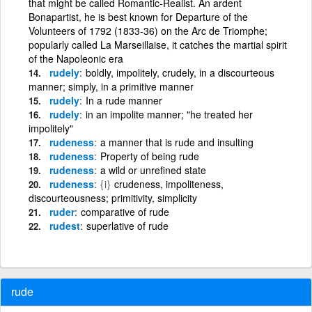
that might be called Romantic-Realist. An ardent
Bonapartist, he is best known for Departure of the
Volunteers of 1792 (1833-36) on the Arc de Triomphe;
popularly called La Marseillaise, it catches the martial spirit
of the Napoleonic era
rudely
boldly, impolitely, crudely, in a discourteous
manner; simply, in a primitive manner
rudely
In a rude manner
rudely
in an impolite manner; "he treated her
impolitely"
rudeness
a manner that is rude and insulting
rudeness
Property of being rude
rudeness
a wild or unrefined state
rudeness
{i}
crudeness, impoliteness,
discourteousness; primitivity, simplicity
ruder
comparative of rude
rudest
superlative of rude
rude