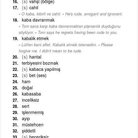
{s}
vahşi (bölge)
{s}
cahil
-
O kaba, kibirli ve cahil.
He's rude, arrogant and ignorant.
kaba davranmak
Tom sana karşı kaba davranmaktan pişmanlık duyduğunu
-
söylüyor.
Tom says he regrets having been rude to you.
kabalık etmek
-
Lütfen beni affet. Kabalık etmek istemedim.
Please
forgive me. I didn't mean to be rude.
{s}
hantal
terbiyesini bozmak
{s}
kabaca yapılmış
{s}
bet (ses)
ham
doğal
kabasaba
inceliksiz
sert
işlenmemiş
ayıp
müstehcen
şiddetli
{s}
beceriksiz