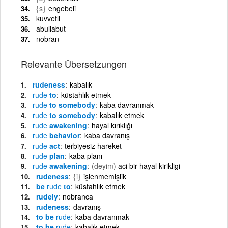
{s}
engebeli
kuvvetli
abullabut
nobran
Relevante Übersetzungen
rudeness
kabalık
rude
to
küstahlık etmek
rude
to somebody
kaba davranmak
rude
to somebody
kabalık etmek
rude
awakening
hayal kırıklığı
rude
behavior
kaba davranış
rude
act
terbiyesiz hareket
rude
plan
kaba planı
rude
awakening
(deyim)
aci bir hayal kirikligi
rudeness
{i}
işlenmemişlik
be
rude
to
küstahlık etmek
rudely
nobranca
rudeness
davranış
to be
rude
kaba davranmak
to be
rude
kabalık etmek