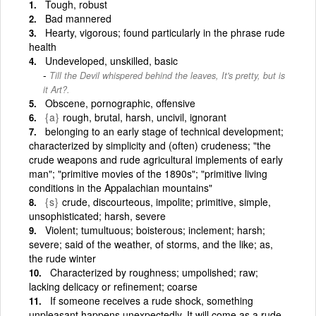
Tough, robust
Bad mannered
Hearty, vigorous; found particularly in the phrase rude
health
Undeveloped, unskilled, basic
Till the Devil whispered behind the leaves, It's pretty, but is
it Art?.
Obscene, pornographic, offensive
{a}
rough, brutal, harsh, uncivil, ignorant
belonging to an early stage of technical development;
characterized by simplicity and (often) crudeness; "the
crude weapons and rude agricultural implements of early
man"; "primitive movies of the 1890s"; "primitive living
conditions in the Appalachian mountains"
{s}
crude, discourteous, impolite; primitive, simple,
unsophisticated; harsh, severe
Violent; tumultuous; boisterous; inclement; harsh;
severe; said of the weather, of storms, and the like; as,
the rude winter
Characterized by roughness; umpolished; raw;
lacking delicacy or refinement; coarse
If someone receives a rude shock, something
unpleasant happens unexpectedly. It will come as a rude