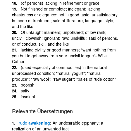
(of persons) lacking in refinement or grace
Not finished or complete; inelegant; lacking
chasteness or elegance; not in good taste; unsatisfactory
in mode of treatment; said of literature, language, style,
and the like
Of untaught manners; unpolished; of low rank;
uncivil; clownish; ignorant; raw; unskillful; said of persons,
or of conduct, skill, and the like
lacking civility or good manners; "want nothing from
you but to get away from your uncivil tongue"- Willa
Cather
(used especially of commodities) in the natural
unprocessed condition; "natural yogurt"; "natural
produce"; "raw wool"; "raw sugar"; "bales of rude cotton"
boorish
salty
insolent
Relevante Übersetzungen
rude
awakening
An undesirable epiphany; a
realization of an unwanted fact