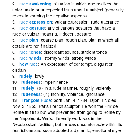
rude
awakening
situation in which one realizes the
unfortunate or unexpected truth about a subject (generally
refers to learning the negative aspects)
rude
expression
vulgar expression, rude utterance
rude
gesture
any of various gestures that have a
rude or vulgar meaning, indecent gesture
rude
plan
coarse plan, rough plan, plan in which all
details are not finalized
rude
tones
discordant sounds, strident tones
rude
winds
stormy winds, strong winds
how
rude
An expression of contempt, disgust or
disdain
rudely
lowly
rudeness
impertinence
rudely
{a}
in a rude manner, roughly, violently
rudeness
{n}
incivility, violence, ignorance
François
Rude
born Jan. 4, 1784, Dijon, Fr. died
Nov. 3, 1855, Paris French sculptor. He won the Prix de
Rome in 1812 but was prevented from going to Rome by
the Napoleonic Wars. His early work was in the
Neoclassical tradition, but he was uncomfortable within its
restrictions and soon adopted a dynamic, emotional style