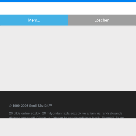
Mehr...
Löschen
© 1999-2026 Sesli Sözlük™
20 dilde online sözlük. 20 milyondan fazla sözcük ve anlamı üç farklı aksanda
dinleme seçeneği. Cümle ve Videolar ile zenginleştirilmiş içerik. Etimoloji, Eş ve
Zıt anlamlar, kelime okunuşları ve günün kelimesi. Yazım Türkçeleştirici ile hatalı
Türkçe metinleri düzeltme. iOS, Android ve Windows mobil platformlarda online
ve offline sözlük programları. Sesli Sözlük garantisinde Profesyonel çeviri
hizmetleri. İngilizce kelime haznenizi arttıracak kelime oyunları. Ayarlar