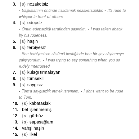
{s}
nezaketsiz
-
Başkalarının önünde fısıldamak nezaketsizliktir.
It's rude to
whisper in front of others.
{s}
edepsiz
-
Onun edepsizliği tarafından şaşırdım.
I was taken aback
by his rudeness.
{s}
haşin
{s}
terbiyesiz
Sen terbiyesizce sözümü kestiğinde ben bir şey söylemeye
-
çalışıyordum.
I was trying to say something when you so
rudely interrupted.
{s}
kulağı tırmalayan
{s}
tümsekli
{s}
saygısız
-
Tom'a saygısızlık etmek istemem.
I don't want to be rude
to Tom.
{s}
kabataslak
bet işlenmemiş
{s}
gürbüz
{s}
sapasağlam
vahşi haşin
{s}
ilkel