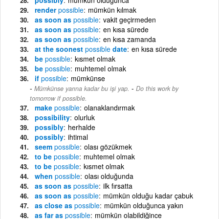
render
possible
mümkün kılmak
as soon as
possible
vakit geçirmeden
as soon as
possible
en kısa sürede
as soon as
possible
en kısa zamanda
at the soonest
possible
date
en kısa sürede
be
possible
kısmet olmak
be
possible
muhtemel olmak
if
possible
mümkünse
-
Mümkünse yarına kadar bu işi yap.
Do this work by
tomorrow if possible.
make
possible
olanaklandırmak
possibility
olurluk
possibly
herhalde
possibly
ihtimal
seem
possible
olası gözükmek
to be
possible
muhtemel olmak
to be
possible
kısmet olmak
when
possible
olası olduğunda
as soon as
possible
ilk fırsatta
as soon as
possible
mümkün olduğu kadar çabuk
as close as
possible
mümkün olduğunca yakın
as far as
possible
mümkün olabildiğince