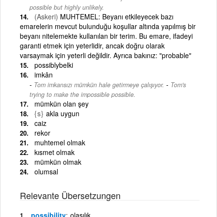
possible but highly unlikely.
(Askeri)
MUHTEMEL: Beyanı etkileyecek bazı
emarelerin mevcut bulunduğu koşullar altında yapılmış bir
beyanı nitelemekte kullanılan bir terim. Bu emare, ifadeyi
garanti etmek için yeterlidir, ancak doğru olarak
varsaymak için yeterli değildir. Ayrıca bakınız: "probable"
possiblybelki
imkân
-
Tom imkansızı mümkün hale getirmeye çalışıyor.
Tom's
trying to make the impossible possible.
mümkün olan şey
{s}
akla uygun
caiz
rekor
muhtemel olmak
kısmet olmak
mümkün olmak
olumsal
Relevante Übersetzungen
possibility
olasılık