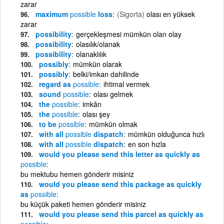
zarar
maximum
possible
loss
(Sigorta)
olası en yüksek
zarar
possibility
gerçekleşmesi mümkün olan olay
possibility
olasılık/olanak
possibility
olanaklılık
possibly
mümkün olarak
possibly
belki/imkan dahilinde
regard as
possible
ihtimal vermek
sound
possible
olası gelmek
the
possible
imkân
the
possible
olası şey
to be
possible
mümkün olmak
with all
possible
dispatch
mümkün olduğunca hızlı
with all
possible
dispatch
en son hızla
would you please send this letter as quickly as
possible
bu mektubu hemen gönderir misiniz
would you please send this package as quickly
as
possible
bu küçük paketi hemen gönderir misiniz
would you please send this parcel as quickly as
possible