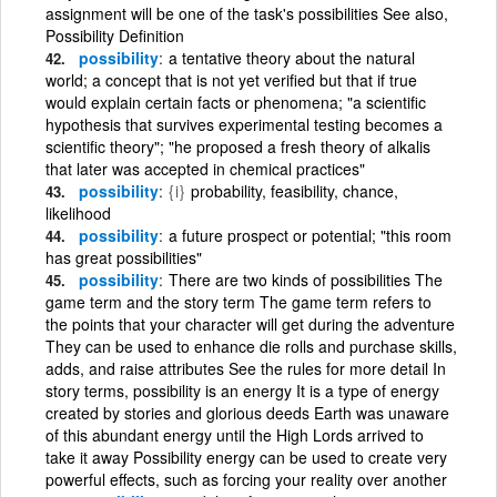
assignment will be one of the task's possibilities See also,
Possibility Definition
possibility
a tentative theory about the natural
world; a concept that is not yet verified but that if true
would explain certain facts or phenomena; "a scientific
hypothesis that survives experimental testing becomes a
scientific theory"; "he proposed a fresh theory of alkalis
that later was accepted in chemical practices"
possibility
{i}
probability, feasibility, chance,
likelihood
possibility
a future prospect or potential; "this room
has great possibilities"
possibility
There are two kinds of possibilities The
game term and the story term The game term refers to
the points that your character will get during the adventure
They can be used to enhance die rolls and purchase skills,
adds, and raise attributes See the rules for more detail In
story terms, possibility is an energy It is a type of energy
created by stories and glorious deeds Earth was unaware
of this abundant energy until the High Lords arrived to
take it away Possibility energy can be used to create very
powerful effects, such as forcing your reality over another