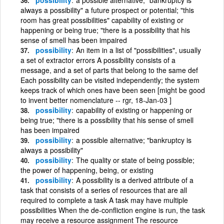
always a possibility" a future prospect or potential; "this
room has great possibilities" capability of existing or
happening or being true; "there is a possibility that his
sense of smell has been impaired
possibility
An item in a list of "possibilities", usually
a set of extractor errors A possibility consists of a
message, and a set of parts that belong to the same def
Each possibility can be visited independently; the system
keeps track of which ones have been seen [might be good
to invent better nomenclature -- rgr, 18-Jan-03 ]
possibility
capability of existing or happening or
being true; "there is a possibility that his sense of smell
has been impaired
possibility
a possible alternative; "bankruptcy is
always a possibility"
possibility
The quality or state of being possible;
the power of happening, being, or existing
possibility
A possibility is a derived attribute of a
task that consists of a series of resources that are all
required to complete a task A task may have multiple
possibilities When the de-confliction engine is run, the task
may receive a resource assignment The resource