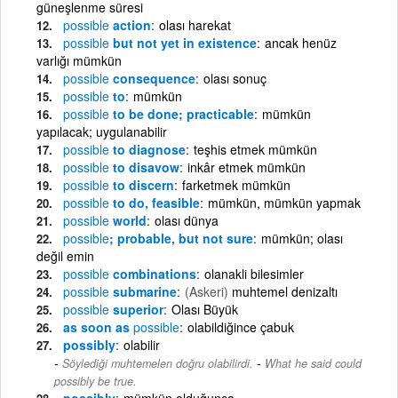
güneşlenme süresi
possible
action
olası harekat
possible
but not yet in existence
ancak henüz
varlığı mümkün
possible
consequence
olası sonuç
possible
to
mümkün
possible
to be done; practicable
mümkün
yapılacak; uygulanabilir
possible
to diagnose
teşhis etmek mümkün
possible
to disavow
inkâr etmek mümkün
possible
to discern
farketmek mümkün
possible
to do, feasible
mümkün, mümkün yapmak
possible
world
olası dünya
possible
; probable, but not sure
mümkün; olası
değil emin
possible
combinations
olanakli bilesimler
possible
submarine
(Askeri)
muhtemel denizaltı
possible
superior
Olası Büyük
as soon as
possible
olabildiğince çabuk
possibly
olabilir
-
Söylediği muhtemelen doğru olabilirdi.
What he said could
possibly be true.
possibly
mümkün olduğunca