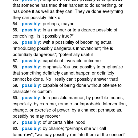
that someone has tried their hardest to do something, or
has done it as well as they can. They've done everything
they can possibly think of
possibly
perhaps, maybe
possibly
in a manner or to a degree possible of
conceiving; "is it possibly true?"
possibly
with a possibility of becoming actual;
"introducing possibly dangerous innovations"; "he is
potentially dangerous"; "potentially useful
possibly
capable of favorable outcome
possibly
emphasis You use possibly to emphasize
that something definitely cannot happen or definitely
cannot be done. No I really can't possibly answer that!
possibly
capable of being done without offense to
character or custom
possibly
In a possible manner; by possible means;
especially, by extreme, remote, or improbable intervention,
change, or exercise of power; by a chance; perhaps; as,
possibly he may recover
possibly
of uncertain likelihood
possibly
by chance; "perhaps she will call
tomorrow"; "we may possibly run into them at the concert";