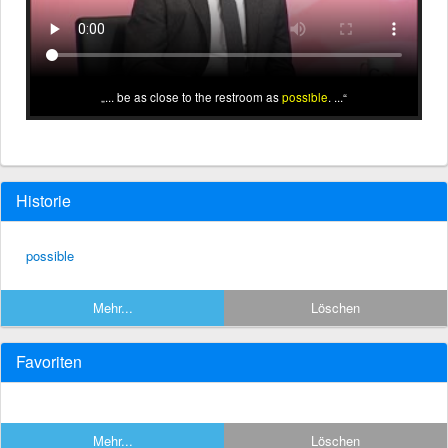
... be as close to the restroom as
possible
. ...
Historie
possible
Mehr...
Löschen
Favoriten
Mehr...
Löschen