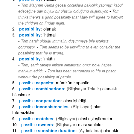
Tom Mary'nin Cuma gecesi çocuklara bakıcılık yapmayı kabul
-
edeceğine dair büyük bir olasılık olduğunu düşünüyor.
Tom
thinks there's a good possibility that Mary will agree to babysit
the children on Friday night.
possibility
olanak
possibility
ihtimal
Tom hatalı olduğu ihtimalini düşünmeye bile isteksiz
-
görünüyor.
Tom seems to be unwilling to even consider the
possibility that he is wrong.
possibility
imkân
Tom, şartlı tahliye imkanı olmaksızın ömür boyu hapse
-
mahkum edildi.
Tom has been sentenced to life in prison
without the possibility of parole.
possible
capacity
mümkün kapasite
possible
combinations
(Bilgisayar,Teknik)
olanaklı
bileşimler
possible
cooperation
olası işbirliği
possible
inconsistencies
(Bilgisayar)
olası
tutarsızlıklar
possible
matches
(Bilgisayar)
olasi eşleştirmeler
possible
owners
(Bilgisayar)
olası sahipler
possible
sunshine duration
(Aydınlatma)
olanaklı