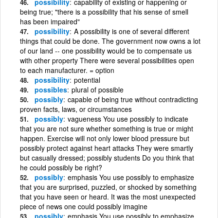
possibility
capability of existing or happening or
being true; "there is a possibility that his sense of smell
has been impaired"
possibility
A possibility is one of several different
things that could be done. The government now owns a lot
of our land -- one possibility would be to compensate us
with other property There were several possibilities open
to each manufacturer. = option
possibility
potential
possibles
plural of possible
possibly
capable of being true without contradicting
proven facts, laws, or circumstances
possibly
vagueness You use possibly to indicate
that you are not sure whether something is true or might
happen. Exercise will not only lower blood pressure but
possibly protect against heart attacks They were smartly
but casually dressed; possibly students Do you think that
he could possibly be right?
possibly
emphasis You use possibly to emphasize
that you are surprised, puzzled, or shocked by something
that you have seen or heard. It was the most unexpected
piece of news one could possibly imagine
possibly
emphasis You use possibly to emphasize