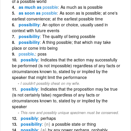
of a possible world
as much as
possible
As much as is possible
as soon as
possible
As soon as is possible; at one's
earliest convenience; at the earliest possible time
possibility
An option or choice, usually used in
context with future events
possibility
The quality of being possible
possibility
A thing possible; that which may take
place or come into being
possible
.
poss
possibly
Indicates that the action may successfully
be performed (is not impossible) regardless of any facts or
circumstances known to, stated by or implied by the
speaker that might limit the performance
I couldn't possibly cheat on my wife.
possibly
Indicates that the proposition may be true
(is not certainly false) regardless of any facts or
circumstances known to, stated by or implied by the
speaker
This rare and possibly unique specimen must be conserved.
possibly
perhaps
possibility
{n}
a possible state or thing
possibly
{a}
by any power perhaps, probably