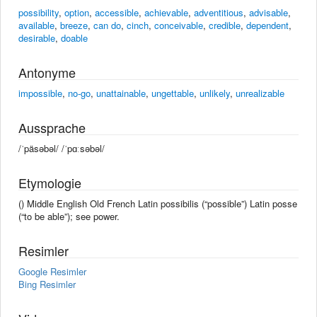
possibility
,
option
,
accessible
,
achievable
,
adventitious
,
advisable
,
available
,
breeze
,
can do
,
cinch
,
conceivable
,
credible
,
dependent
,
desirable
,
doable
Antonyme
impossible
,
no-go
,
unattainable
,
ungettable
,
unlikely
,
unrealizable
Aussprache
/ˈpäsəbəl/ /ˈpɑːsəbəl/
Etymologie
() Middle English Old French Latin possibilis (“possible”) Latin posse
(“to be able”); see power.
Resimler
Google Resimler
Bing Resimler