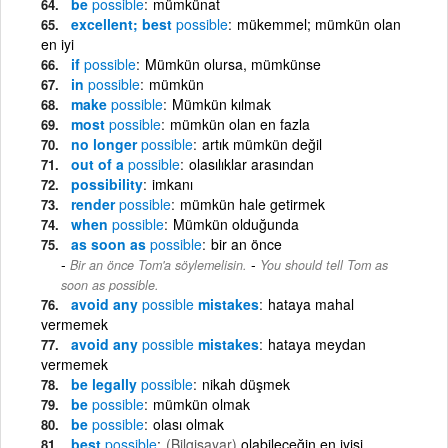
be
possible
mümkünat
excellent; best
possible
mükemmel; mümkün olan
en iyi
if
possible
Mümkün olursa, mümkünse
in
possible
mümkün
make
possible
Mümkün kılmak
most
possible
mümkün olan en fazla
no longer
possible
artık mümkün değil
out of a
possible
olasılıklar arasından
possibility
imkanı
render
possible
mümkün hale getirmek
when
possible
Mümkün olduğunda
as soon as
possible
bir an önce
-
Bir an önce Tom'a söylemelisin.
You should tell Tom as
soon as possible.
avoid any
possible
mistakes
hataya mahal
vermemek
avoid any
possible
mistakes
hataya meydan
vermemek
be legally
possible
nikah düşmek
be
possible
mümkün olmak
be
possible
olası olmak
best
possible
(Bilgisayar)
olabileceğin en iyisi