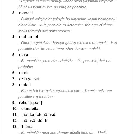
-
Hepimiz mümkün olduğu kadar uzun yaşamak istiyoruz.
All of us want to live as long as possible.
olanaklı
Bilimsel çalışmalar yoluyla bu kayaların yaşını belirlemek
-
olanaklıdır.
It is possible to determine the age of these
rocks through scientific studies.
muhtemel
-
Onun, o çocukken buraya gelmiş olması muhtemel.
It is
possible that he came here when he was a child.
olası
-
Bu mümkün, ama olası değildir.
It's possible, but not
probable.
olurlu
akla yatkın
makul
-
Bunun tek bir makul açıklaması var.
There's only one
possible explanation.
rekor [spor.]
olunabilen
muhtemel/mümkün
mümkündür ki
ihtimal
-
Bu mümkün ama son derece düşük ihtimal.
That's