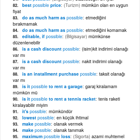
best
possible
price
(Turizm)
mümkün olan en uygun
fiyat
do as much harm as
possible
etmediğini
bırakmamak
do as much harm as
possible
etmediğini komamak
editable, if
possible
(Bilgisayar)
mümkünse
düzenlenebilir
is a cash discount
possible
(isim)kit indirimi olanağı
var mı
is a cash discount
possible
nakit indirimi olanağı
var mı
is an installment purchase
possible
taksit olanağı
var mı
is it
possible
to rent a garage
garaj kiralamam
mümkün mü
is it
possible
to rent a tennis racket
tenis raketi
kiralayabilir miyim
it's
possible
mümkündür
lowest
possible
en küçük ihtimal
make
possible
olanak vermek
make
possible
olanak tanımak
maximum
possible
loss
(Sigorta)
azami muhtemel