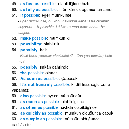
as fast as
possible
olabildiğince hızlı
as fully as
possible
mümkün olduğunca tamamen
if
possible
eğer mümkünse
Eğer mümkünse, bu konu hakkında daha fazla okumak
-
istiyorum.
If possible, I'd like to read more about this
subject.
make
possible
mümkün kıl
possibility
olabilirlik
possibly
belki
-
Belki bana yardımcı olabilirsiniz?
Can you possibly help
me?
possibly
imkân dahilinde
the
possible
olanak
As soon as
possible
Çabucak
It´s not humanly
possible
k. dili İnsanoğlu bunu
yapamaz
also
possible
ayrıca mümkündür
as much as
possible
olabildiğince
as often as
possible
sıklıkta olabildiğince
as quickly as
possible
mümkün olduğunca çabuk
as simple as
possible
mümkün olduğunca
basit/sade