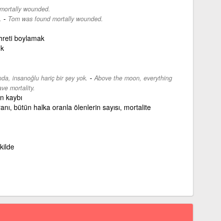
mortally wounded.
-
.
Tom was found mortally wounded.
hreti boylamak
ük
-
nda, insanoğlu hariç bir şey yok.
Above the moon, everything
ave mortality.
n kaybı
nı, bütün halka oranla ölenlerin sayısı, mortalite
kilde