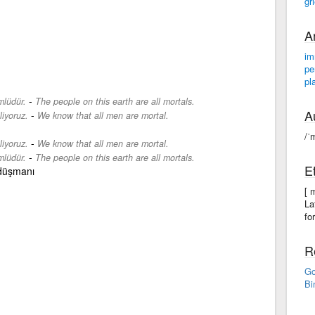
gr
A
im
pe
pl
-
mlüdür.
The people on this earth are all mortals.
A
-
iyoruz.
We know that all men are mortal.
/ˈ
-
iyoruz.
We know that all men are mortal.
-
mlüdür.
The people on this earth are all mortals.
E
 düşmanı
[ 
La
fo
R
Go
Bi