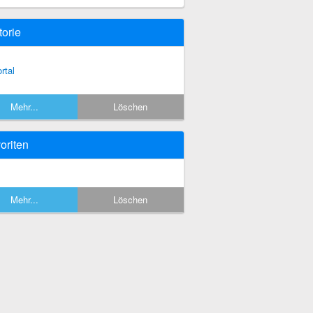
torie
rtal
Mehr...
Löschen
oriten
Mehr...
Löschen