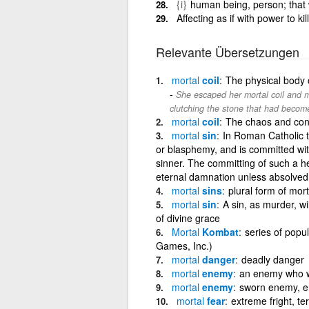
{i}
human being, person; that 
Affecting as if with power to kil
Relevante Übersetzungen
mortal
coil
The physical body o
She escaped her mortal coil and m
clutching the stone that had become
mortal
coil
The chaos and confu
mortal
sin
In Roman Catholic t
or blasphemy, and is committed wit
sinner. The committing of such a h
eternal damnation unless absolved
mortal
sins
plural form of mort
mortal
sin
A sin, as murder, wi
of divine grace
Mortal
Kombat
series of pop
Games, Inc.)
mortal
danger
deadly danger
mortal
enemy
an enemy who wa
mortal
enemy
sworn enemy, e
mortal
fear
extreme fright, te