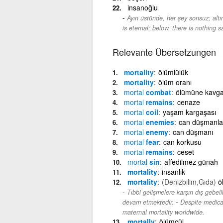
insanoğlu
Ayın üstünde, her şey sonsuz; altı
is eternal; below, there is nothing s
Relevante Übersetzungen
mortality
ölümlülük
mortality
ölüm oranı
mortal
combat
ölümüne kavg
mortal
remains
cenaze
mortal
coil
yaşam kargaşası
mortal
enemies
can düşmanla
mortal
enemy
can düşmanı
mortal
fear
can korkusu
mortal
remains
ceset
mortal
sin
affedilmez günah
mortality
insanlık
mortality
(Denizbilim,Gıda)
ö
Tıbbi gelişmelere karşın dış gebel
-
devam etmektedir.
Despite medica
maternal mortality worldwide.
mortally
ölümcül