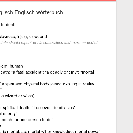
lisch Englisch wörterbuch
 to death
sickness, injury, or wound
captain should repent of his confessions and make an end of
iolent, human
eath; "a fatal accident"; "a deadly enemy"; "mortal
 a spirit and physical body joined existing in reality
"
t a wizard or witch)
or spiritual death; "the seven deadly sins"
al enemy"
 much for one person to do"
e
is mortal; as, mortal wit or knowledge; mortal power