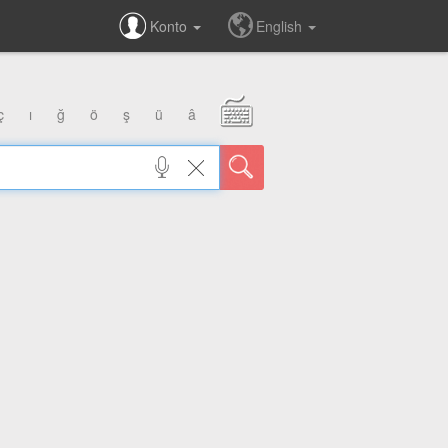
Konto
English
ç
ı
ğ
ö
ş
ü
â