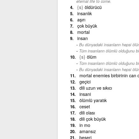
eternal life to come.
{s}
öldürücü
insanlık
aşırı
çok büyük
mortal
insan
Bu dünyadaki insanların hepsi ölü
Tüm insanların ölümlü olduğunu bil
{s}
ölüm
Tüm insanların ölümlü olduğunu bil
Bu dünyadaki insanların hepsi ölü
mortal enemies birbirinin can
geçici
dili uzun ve sıkıcı
insani
ölümlü yaratık
ceset
dili olası
dili çok büyük
in mo
amansız
beşeri