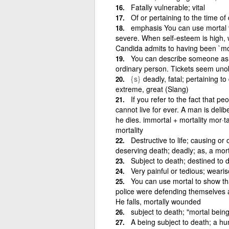
Fatally vulnerable; vital
Of or pertaining to the time of
emphasis You can use mortal t
severe. When self-esteem is high, we
Candida admits to having been `mo
You can describe someone as 
ordinary person. Tickets seem unob
{s}
deadly, fatal; pertaining to
extreme, great (Slang)
If you refer to the fact that p
cannot live for ever. A man is deli
he dies. immortal + mortality mor·t
mortality
Destructive to life; causing or
deserving death; deadly; as, a mor
Subject to death; destined to d
Very painful or tedious; weari
You can use mortal to show th
police were defending themselves a
He falls, mortally wounded
subject to death; "mortal bein
A being subject to death; a h