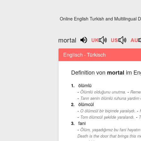
Online English Turkish and Multilingual D
mortal
Englisch - Türkisch
Definition von
im Eng
mortal
ölümlü
-
Ölümlü olduğunu unutma.
Remem
Tanrı senin ölümlü ruhuna yardım 
ölümcül
-
O ölümcül bir biçimde yaralıydı.
-
Tom ölümcül şekilde yaralandı.
T
fani
Ölüm, yaşadığımız bu fani hayatın 
Death is the door that brings this m