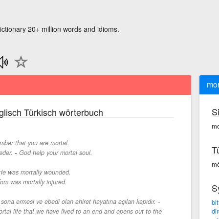
ictionary 20+ million words and idioms.
mor
S
lisch Türkisch wörterbuch
mo
ber that you are mortal.
T
-
eder.
God help your mortal soul.
mô
He was mortally wounded.
om was mortally injured.
S
-
sona ermesi ve ebedi olan ahiret hayatına açılan kapıdır.
bit
di
ortal life that we have lived to an end and opens out to the