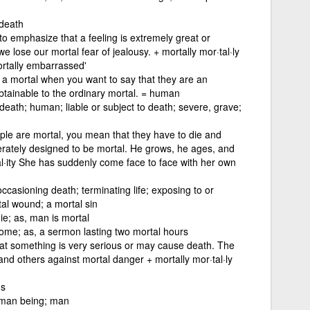
 death
o emphasize that a feeling is extremely great or
 lose our mortal fear of jealousy. + mortally mor·tal·ly
rtally embarrassed'
a mortal when you want to say that they are an
tainable to the ordinary mortal. = human
 death; human; liable or subject to death; severe, grave;
eople are mortal, you mean that they have to die and
berately designed to be mortal. He grows, he ages, and
al·ity She has suddenly come face to face with her own
 occasioning death; terminating life; exposing to or
tal wound; a mortal sin
ie; as, man is mortal
some; as, a sermon lasting two mortal hours
at something is very serious or may cause death. The
nd others against mortal danger + mortally mor·tal·ly
gs
uman being; man