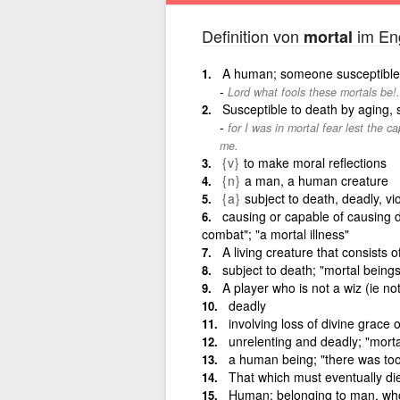
Definition von
im Eng
mortal
A human; someone susceptible
Lord what fools these mortals be!.
Susceptible to death by aging, 
for I was in mortal fear lest the 
me.
{v}
to make moral reflections
{n}
a man, a human creature
{a}
subject to death, deadly, v
causing or capable of causing d
combat"; "a mortal illness"
A living creature that consists of
subject to death; "mortal beings
A player who is not a wiz (ie no
deadly
involving loss of divine grace 
unrelenting and deadly; "mort
a human being; "there was too
That which must eventually di
Human; belonging to man, who 