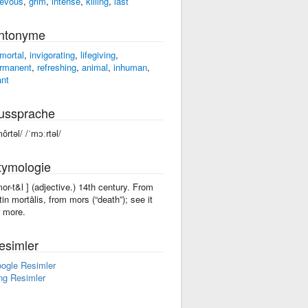
ievous
,
grim
,
intense
,
killing
,
last
ntonyme
mortal
,
invigorating
,
lifegiving
,
rmanent
,
refreshing
,
animal
,
inhuman
,
ant
ussprache
môrtəl/ /ˈmɔːrtəl/
tymologie
mor-t&l ] (adjective.) 14th century. From
tin mortālis, from mors (“death”); see it
r more.
esimler
ogle Resimler
ng Resimler