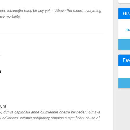
-
nda, insanoğlu hariç bir şey yok.
Above the moon, everything
His
ave mortality.
mo
a
Fav
rı
lüm
ik, dünya çapındaki anne ölümlerinin önemli bir nedeni olmaya
l advances, ectopic pregnancy remains a significant cause of