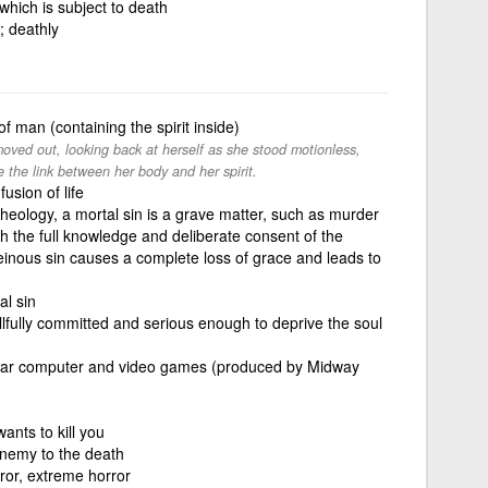
which is subject to death
l; deathly
f man (containing the spirit inside)
oved out, looking back at herself as she stood motionless,
 the link between her body and her spirit.
sion of life
heology, a mortal sin is a grave matter, such as murder
h the full knowledge and deliberate consent of the
einous sin causes a complete loss of grace and leads to
al sin
llfully committed and serious enough to deprive the soul
ular computer and video games (produced by Midway
nts to kill you
nemy to the death
rror, extreme horror