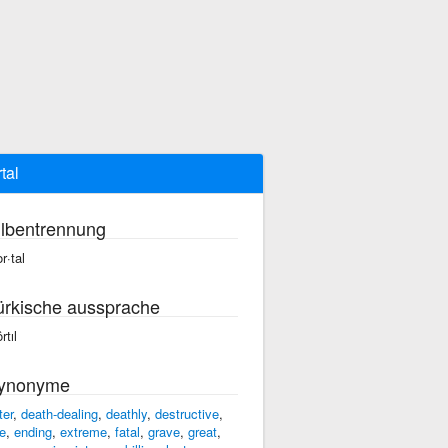
tal
ilbentrennung
r·tal
ürkische aussprache
rtıl
ynonyme
ter
,
death-dealing
,
deathly
,
destructive
,
re
,
ending
,
extreme
,
fatal
,
grave
,
great
,