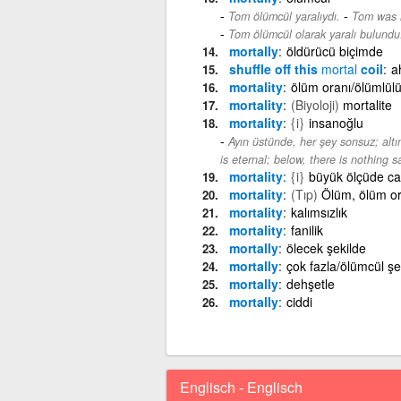
-
Tom ölümcül yaralıydı.
Tom was 
Tom ölümcül olarak yaralı bulundu
mortally
öldürücü biçimde
shuffle off this
mortal
coil
a
mortality
ölüm oranı/ölümlül
mortality
(Biyoloji)
mortalite
mortality
{i}
insanoğlu
Ayın üstünde, her şey sonsuz; altı
is eternal; below, there is nothing s
mortality
{i}
büyük ölçüde ca
mortality
(Tıp)
Ölüm, ölüm ora
mortality
kalımsızlık
mortality
fanilik
mortally
ölecek şekilde
mortally
çok fazla/ölümcül şe
mortally
dehşetle
mortally
ciddi
Englisch - Englisch