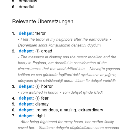
dreadfully
dreadful
Relevante Übersetzungen
dehşet
terror
-
I felt the terror of my neighbors after the earthquake.
Depremden sonra komşularımın dehşetini duydum.
dehşet
{i}
dread
The massacre in Norway and the recent rebellion and the
booty in England, are dreadful in consideration of the
-
circumstances that the world drifted into.
Norveç'te yaşanan
katliam ve son günlerde İngiltere'deki ayaklanma ve yağma,
dünyanın içine sürüklendiği durum itibarı ile dehşet vericidir.
dehşet
{i}
horror
-
Tom watched in horror.
Tom dehşet içinde izledi.
dehşet
{i}
fear
dehşet
dismay
dehşet
tremendous, amazing, extraordinary
dehşet
fright
After being frightened for many hours, her mother finally
-
saved her.
Saatlerce dehşete düşürüldükten sonra,sonunda