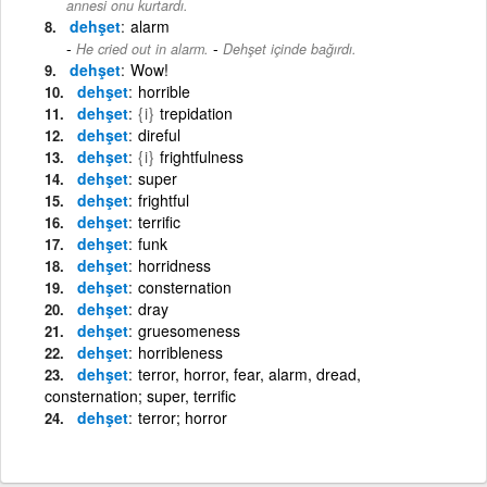
annesi onu kurtardı.
dehşet
alarm
-
He cried out in alarm.
Dehşet içinde bağırdı.
dehşet
Wow!
dehşet
horrible
dehşet
{i}
trepidation
dehşet
direful
dehşet
{i}
frightfulness
dehşet
super
dehşet
frightful
dehşet
terrific
dehşet
funk
dehşet
horridness
dehşet
consternation
dehşet
dray
dehşet
gruesomeness
dehşet
horribleness
dehşet
terror, horror, fear, alarm, dread,
consternation; super, terrific
dehşet
terror; horror