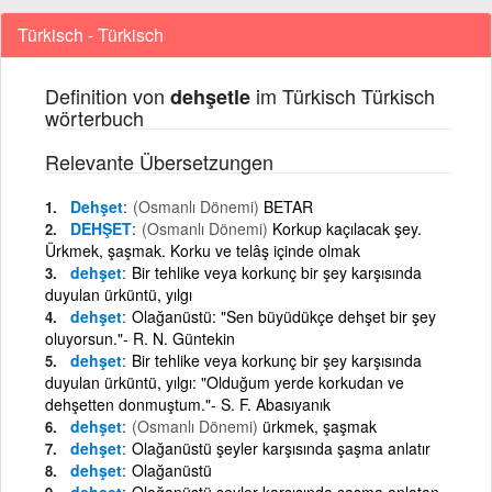
Türkisch - Türkisch
Definition von
im Türkisch Türkisch
dehşetle
wörterbuch
Relevante Übersetzungen
Dehşet
(Osmanlı Dönemi)
BETAR
DEHŞET
(Osmanlı Dönemi)
Korkup kaçılacak şey.
Ürkmek, şaşmak. Korku ve telâş içinde olmak
dehşet
Bir tehlike veya korkunç bir şey karşısında
duyulan ürküntü, yılgı
dehşet
Olağanüstü: "Sen büyüdükçe dehşet bir şey
oluyorsun."- R. N. Güntekin
dehşet
Bir tehlike veya korkunç bir şey karşısında
duyulan ürküntü, yılgı: "Olduğum yerde korkudan ve
dehşetten donmuştum."- S. F. Abasıyanık
dehşet
(Osmanlı Dönemi)
ürkmek, şaşmak
dehşet
Olağanüstü şeyler karşısında şaşma anlatır
dehşet
Olağanüstü
dehşet
Olağanüstü şeyler karşısında şaşma anlatan