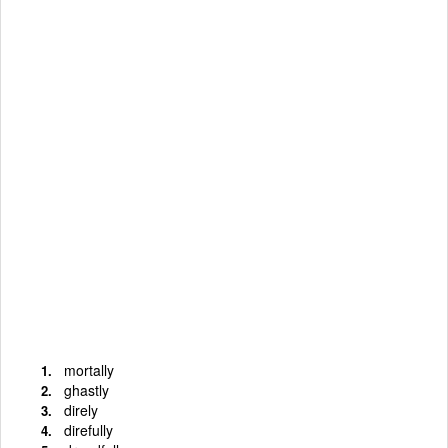
mortally
ghastly
direly
direfully