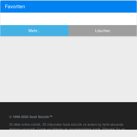
Favoriten
Mehr...
Löschen
© 1999-2026 Sesli Sözlük™
20 dilde online sözlük. 20 milyondan fazla sözcük ve anlamı üç farklı aksanda
dinleme seçeneği. Cümle ve Videolar ile zenginleştirilmiş içerik. Etimoloji, Eş ve
Zıt anlamlar, kelime okunuşları ve günün kelimesi. Yazım Türkçeleştirici ile hatalı