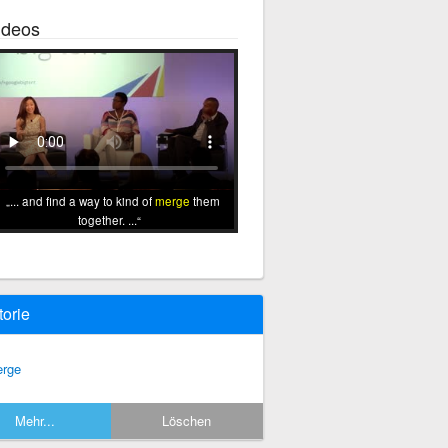
ideos
... and find a way to kind of
merge
them
together. ...
torie
rge
Mehr...
Löschen