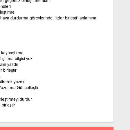
ar)
geçersiz birleştirme alanı
nüleri
leştirme
va durdurma görevlerinde, "izler birleşti" anlamına
ı kaynaştırma
tıştırma bilgisi yok
şimi yazdır
r birleştir
a
ştirerek yazdır
 Yazdırma Güncelleştir
irleştirmeyi durdur
 birleştir