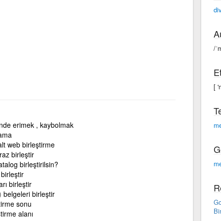
di
A
/ˈ
E
[ 
T
çinde erimek , kaybolmak
me
lama
alt web birleştirme
G
az birleştir
me
atalog birleştirilsin?
birleştir
rı birleştir
R
)
belgeleri birleştir
Go
ştirme sonu
Bi
ştirme alanı