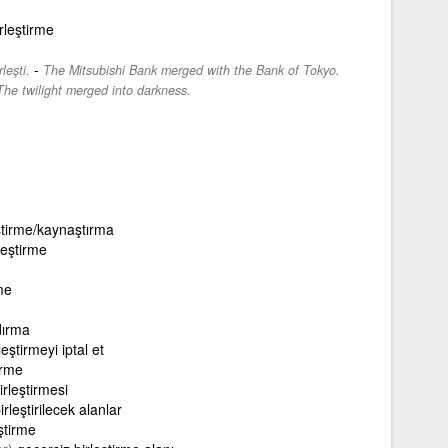
rleştirme
-
leşti.
The Mitsubishi Bank merged with the Bank of Tokyo.
The twilight merged into darkness.
eştirme/kaynaştırma
leştirme
me
dırma
leştirmeyi iptal et
irme
irleştirmesi
irleştirilecek alanlar
ştirme