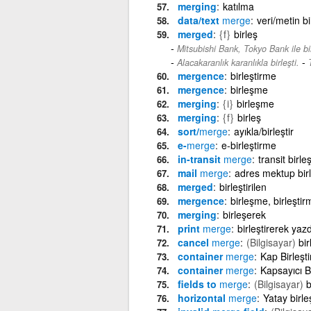
merging
katılma
data/text
merge
veri/metin bi
merged
{f}
birleş
Mitsubishi Bank, Tokyo Bank ile bir
-
Alacakaranlık karanlıkla birleşti.
mergence
birleştirme
mergence
birleşme
merging
{i}
birleşme
merging
{f}
birleş
sort/
merge
ayıkla/birleştir
e-
merge
e-birleştirme
in-transit
merge
transit birl
mail
merge
adres mektup bir
merged
birleştirilen
mergence
birleşme, birleştir
merging
birleşerek
print
merge
birleştirerek yaz
cancel
merge
(Bilgisayar)
bir
container
merge
Kap Birleşt
container
merge
Kapsayıcı B
fields to
merge
(Bilgisayar)
b
horizontal
merge
Yatay birle