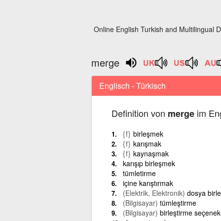
Online English Turkish and Multilingual D
merge
Englisch - Türkisch
Definition von
im Eng
merge
{f}
birleşmek
{f}
karışmak
{f}
kaynaşmak
karışıp birleşmek
tümletirme
içine karıştırmak
(Elektrik, Elektronik)
dosya birl
(Bilgisayar)
tümleştirme
(Bilgisayar)
birleştirme seçenekl