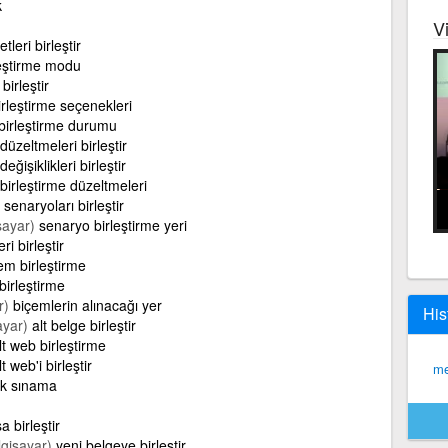
k
V
etleri birleştir
leştirme modu
birleştir
irleştirme seçenekleri
birleştirme durumu
düzeltmeleri birleştir
değişiklikleri birleştir
birleştirme düzeltmeleri
senaryoları birleştir
sayar)
senaryo birleştirme yeri
leri birleştir
em birleştirme
 birleştirme
r)
biçemlerin alınacağı yer
His
ayar)
alt belge birleştir
lt web birleştirme
lt web'i birleştir
me
şik sınama
a birleştir
lgisayar)
yeni belgeye birleştir