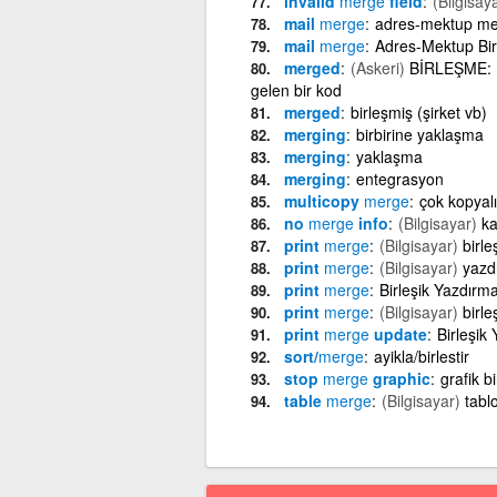
invalid
merge
field
(Bilgisay
mail
merge
adres-mektup me
mail
merge
Adres-Mektup Bir
merged
(Askeri)
BİRLEŞME: Ha
gelen bir kod
merged
birleşmiş (şirket vb)
merging
birbirine yaklaşma
merging
yaklaşma
merging
entegrasyon
multicopy
merge
çok kopyal
no
merge
info
(Bilgisayar)
ka
print
merge
(Bilgisayar)
birle
print
merge
(Bilgisayar)
yazdı
print
merge
Birleşik Yazdırm
print
merge
(Bilgisayar)
birle
print
merge
update
Birleşik
sort/
merge
ayikla/birlestir
stop
merge
graphic
grafik b
table
merge
(Bilgisayar)
tablo