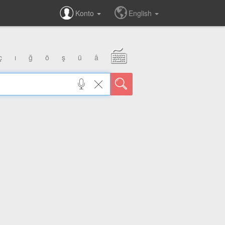
Konto
English
ç
ı
ğ
ö
ş
ü
â