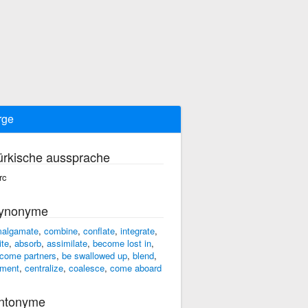
rge
ürkische aussprache
rc
ynonyme
algamate
,
combine
,
conflate
,
integrate
,
ite
,
absorb
,
assimilate
,
become lost in
,
come partners
,
be swallowed up
,
blend
,
ment
,
centralize
,
coalesce
,
come aboard
ntonyme