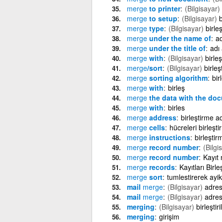
merge
to printer
(Bilgisayar)
merge
to setup
(Bilgisayar)
b
merge
type
(Bilgisayar)
birle
merge
under the name of
ad
merge
under the title of
adı
merge
with
(Bilgisayar)
birleş
merge
/sort
(Bilgisayar)
birleş
merge
sorting algorithm
bir
merge
with
birleş
merge
the data with the do
merge
with
birles
merge
address
birleştirme a
merge
cells
hücreleri birleştir
merge
instructions
birleştir
merge
record number
(Bilgi
merge
record number
Kayıt 
merge
records
Kayıtları Birleş
merge
sort
tumlestirerek ayi
mail
merge
(Bilgisayar)
adres
mail
merge
(Bilgisayar)
adres
merging
(Bilgisayar)
birleştiri
merging
girişim