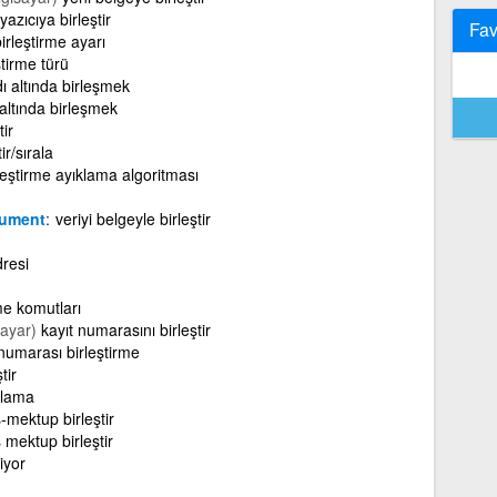
yazıcıya birleştir
Fav
irleştirme ayarı
ştirme türü
ı altında birleşmek
 altında birleşmek
tir
tir/sırala
leştirme ayıklama algoritması
cument
veriyi belgeyle birleştir
dresi
me komutları
sayar)
kayıt numarasını birleştir
numarası birleştirme
tir
klama
-mektup birleştir
 mektup birleştir
liyor