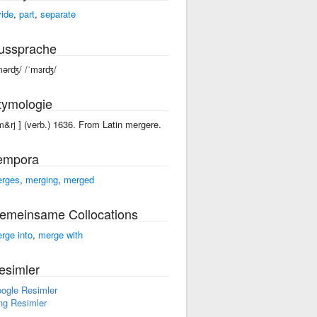
vide
,
part
,
separate
ussprache
mərʤ/ /ˈmɜrʤ/
tymologie
'm&rj ] (verb.) 1636. From Latin mergere.
empora
rges
,
merging
,
merged
emeinsame Collocations
rge into
,
merge with
esimler
ogle Resimler
ng Resimler