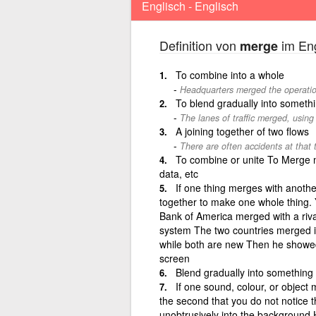
Englisch - Englisch
Definition von
im Eng
merge
To combine into a whole
Headquarters merged the operation
To blend gradually into somethi
The lanes of traffic merged, using
A joining together of two flows
There are often accidents at that t
To combine or unite To Merge 
data, etc
If one thing merges with anoth
together to make one whole thing. 
Bank of America merged with a rival 
system The two countries merged i
while both are new Then he showed
screen
Blend gradually into something 
If one sound, colour, or object 
the second that you do not notice
unobtrusively into the background 