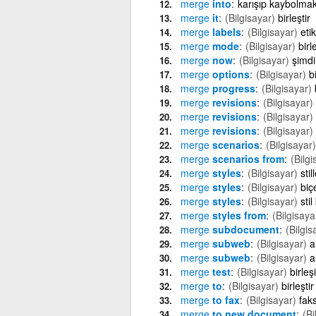
merge
into
karışıp kaybolma
merge
it
(Bilgisayar)
birleştir
merge
labels
(Bilgisayar)
etik
merge
mode
(Bilgisayar)
bir
merge
now
(Bilgisayar)
şimdi 
merge
options
(Bilgisayar)
b
merge
progress
(Bilgisayar)
merge
revisions
(Bilgisayar)
merge
revisions
(Bilgisayar)
merge
revisions
(Bilgisayar)
merge
scenarios
(Bilgisayar)
merge
scenarios from
(Bilgi
merge
styles
(Bilgisayar)
stil
merge
styles
(Bilgisayar)
biç
merge
styles
(Bilgisayar)
stil
merge
styles from
(Bilgisaya
merge
subdocument
(Bilgis
merge
subweb
(Bilgisayar)
a
merge
subweb
(Bilgisayar)
a
merge
test
(Bilgisayar)
birle
merge
to
(Bilgisayar)
birleştir
merge
to fax
(Bilgisayar)
faks
merge
to new document
(Bi