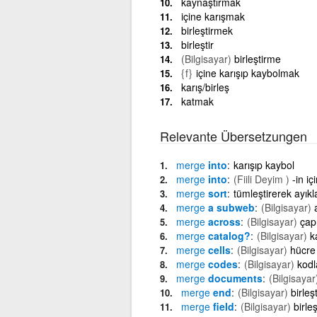
kaynaştırmak
içine karışmak
birleştirmek
birleştir
(Bilgisayar)
birleştirme
{f}
içine karışıp kaybolmak
karış/birleş
katmak
Relevante Übersetzungen
merge
into
karışıp kaybol
merge
into
(Fiili Deyim )
-in i
merge
sort
tümleştirerek ayık
merge
a subweb
(Bilgisayar)
merge
across
(Bilgisayar)
çapr
merge
catalog?
(Bilgisayar)
k
merge
cells
(Bilgisayar)
hücre 
merge
codes
(Bilgisayar)
kodla
merge
documents
(Bilgisayar
merge
end
(Bilgisayar)
birle
merge
field
(Bilgisayar)
birle