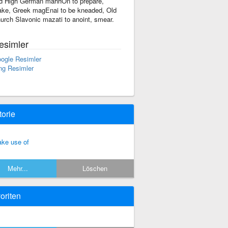
d High German mahhOn to prepare,
ke, Greek magEnai to be kneaded, Old
urch Slavonic mazati to anoint, smear.
esimler
ogle Resimler
ng Resimler
torie
ke use of
Mehr...
Löschen
oriten