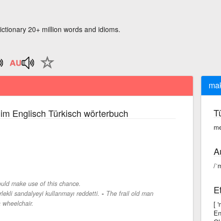
ictionary 20+ million words and idioms.
mak
T
im Englisch Türkisch wörterbuch
me
A
/ˈ
uld make use of this chance.
E
-
rlekli sandalyeyi kullanmayı reddetti.
The frail old man
 wheelchair.
[ 
En