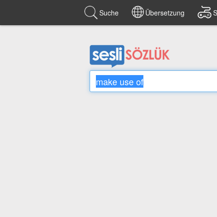
Suche
Übersetzung
S