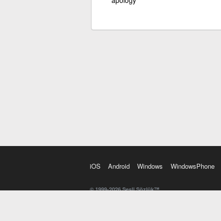
iOS
Android
Windows
WindowsPhone
© 1999-2026 Sesli Sözlük™
20 dilde online sözlük. 20 milyondan fazla sözcük ve anl
kelimesi. Yazım Türkçeleştirici ile hatalı Türkçe metinl
İngilizce kelime haznenizi arttıracak kelime oyunları. 