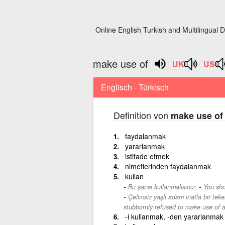
Online English Turkish and Multilingual D
make use of
Englisch - Türkisch
Definition von
make use of
faydalanmak
yararlanmak
istifade etmek
nimetlerinden faydalanmak
kullan
-
Bu şansı kullanmalısınız.
You sho
Çelimsiz yaşlı adam inatla bir teke
stubbornly refused to make use of a
-i kullanmak, -den yararlanmak