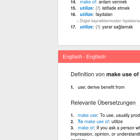
make
of
anlam vermek
utilize
{f}
istifade etmek
utilize
faydalan
Doğal kaynaklarımızdan faydalansak
utilize
{f}
yarar sağlamak
Englisch - Englisch
Definition von
make use of
use; derive benefit from
Relevante Übersetzungen
make
use
To use, usually prod
To
make
use
of
utilize
make
of
If you ask a person w
impression, opinion, or understandi
apology