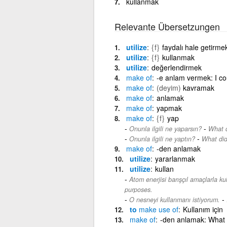
kullanmak
Relevante Übersetzungen
utilize
{f}
faydalı hale getirme
utilize
{f}
kullanmak
utilize
değerlendirmek
make
of
-e anlam vermek: I co
make
of
(deyim)
kavramak
make
of
anlamak
make
of
yapmak
make
of
{f}
yap
-
Onunla ilgili ne yaparsın?
What d
-
Onunla ilgili ne yaptın?
What did
make
of
-den anlamak
utilize
yararlanmak
utilize
kullan
Atom enerjisi barışçıl amaçlarla kull
purposes.
-
O nesneyi kullanmanı istiyorum.
to
make
use
of
Kullanım için
make
of
-den anlamak: What 