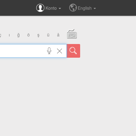
Konto
English
ç
ı
ğ
ö
ş
ü
â