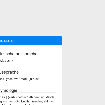
e use of
ürkische aussprache
yk yus ıv
ussprache
māk ˈyo͞os əv/ /ˈmeɪk ˈjuːs əv/
tymologie
'mAk ] (verb.) before 12th century. Middle
glish, from Old English macian; akin to