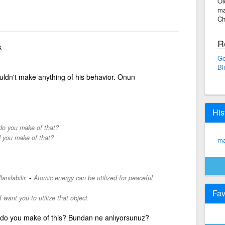
Ol
ma
Ch
R
k
Go
Bi
uldn't make anything of his behavior. Onun
His
o you make of that?
 you make of that?
ma
-
anılabilir.
Atomic energy can be utilized for peaceful
Fav
I want you to utilize that object.
do you make of this? Bundan ne anlıyorsunuz?