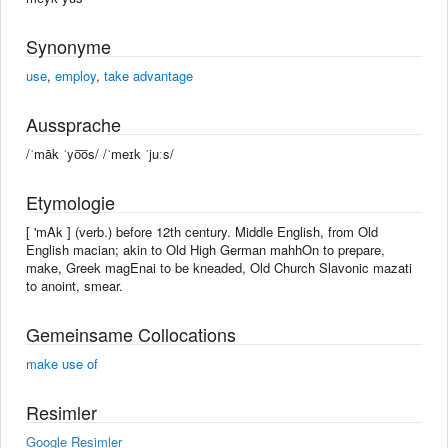
Synonyme
use
,
employ
,
take advantage
Aussprache
/ˈmāk ˈyo͞os/ /ˈmeɪk ˈjuːs/
Etymologie
[ 'mAk ] (verb.) before 12th century. Middle English, from Old
English macian; akin to Old High German mahhOn to prepare,
make, Greek magEnai to be kneaded, Old Church Slavonic mazati
to anoint, smear.
Gemeinsame Collocations
make use of
Resimler
Google Resimler