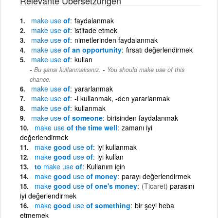
Relevante Übersetzungen
make
use
of
faydalanmak
make
use
of
istifade etmek
make
use
of
nimetlerinden faydalanmak
make
use
of an opportunity
fırsatı değerlendirmek
make
use
of
kullan
-
Bu şansı kullanmalısınız.
You should make use of this
chance.
make
use
of
yararlanmak
make
use
of
-i kullanmak, -den yararlanmak
make
use
of
kullanmak
make
use
of someone
birisinden faydalanmak
make
use
of the time well
zamanı iyi
değerlendirmek
make
good
use
of
iyi kullanmak
make
good
use
of
iyi kullan
to
make
use
of
Kullanım için
make
good
use
of money
parayı değerlendirmek
make
good
use
of one's money
(Ticaret)
parasını
iyi değerlendirmek
make
good
use
of something
bir şeyi heba
etmemek