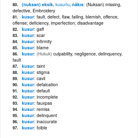
(nuksan) eksik,
kusurlu
, nâkıs
(Nuksan) missing,
defective, Embroidery
kusur
fault, defect, flaw, failing, blemish, offence,
offense; deficiency, imperfection; disadvantage
kusur
gaff
kusur
scar
kusur
infirmity
kusur
blame
kusur
(Hukuk)
culpability, negligence, delinquency,
fault
kusur
taint
kusur
stigma
kusur
cavil
kusur
defalcation
kusur
default
kusur
incomplete
kusur
fauxpas
kusur
remiss
kusur
delinquent
kusur
inaccurate
kusur
foible