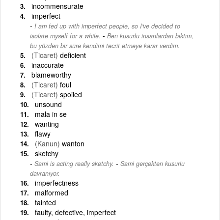
incommensurate
imperfect
I am fed up with imperfect people, so I've decided to
-
isolate myself for a while.
Ben kusurlu insanlardan bıktım,
bu yüzden bir süre kendimi tecrit etmeye karar verdim.
(Ticaret)
deficient
inaccurate
blameworthy
(Ticaret)
foul
(Ticaret)
spoiled
unsound
mala in se
wanting
flawy
(Kanun)
wanton
sketchy
-
Sami is acting really sketchy.
Sami gerçekten kusurlu
davranıyor.
imperfectness
malformed
tainted
faulty, defective, imperfect