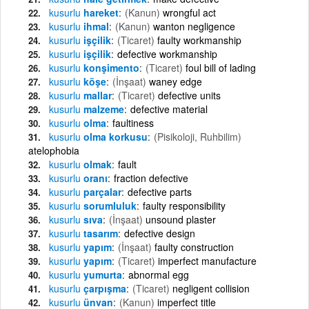
kusurlu
hareket
(Kanun)
wrongful act
kusurlu
ihmal
(Kanun)
wanton negligence
kusurlu
işçilik
(Ticaret)
faulty workmanship
kusurlu
işçilik
defective workmanship
kusurlu
konşimento
(Ticaret)
foul bill of lading
kusurlu
köşe
(İnşaat)
waney edge
kusurlu
mallar
(Ticaret)
defective units
kusurlu
malzeme
defective material
kusurlu
olma
faultiness
kusurlu
olma korkusu
(Pisikoloji, Ruhbilim)
atelophobia
kusurlu
olmak
fault
kusurlu
oranı
fraction defective
kusurlu
parçalar
defective parts
kusurlu
sorumluluk
faulty responsibility
kusurlu
sıva
(İnşaat)
unsound plaster
kusurlu
tasarım
defective design
kusurlu
yapım
(İnşaat)
faulty construction
kusurlu
yapım
(Ticaret)
imperfect manufacture
kusurlu
yumurta
abnormal egg
kusurlu
çarpışma
(Ticaret)
negligent collision
kusurlu
ünvan
(Kanun)
imperfect title