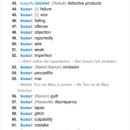
kusurlu
ürünler
(Hukuk)
defective products
kusur
{i}
failure
kusur
{i}
vice
kusur
failing
kusur
offense
kusur
objection
kusur
reportedly
kusur
wite
kusur
weak
kusur
imperfect
-
I didn't notice the imperfection.
Ben kusuru fark etmedim.
kusur
(Askeri,Kanun)
omission
kusur
peccadillo
kusur
mar
-
Neither Tom nor Mary is correct.
Ne Tom ne de Mary
kusursuz.
kusur
(Kanun)
guilt
kusur
(Havacılık)
discrepancy
kusur
lapse
kusur
glitch
kusur
culpability
kusur
mistake