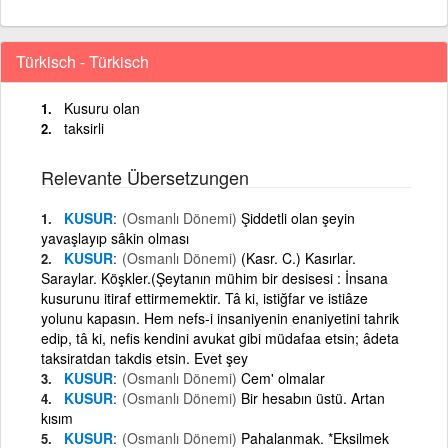
Türkisch - Türkisch
Kusuru olan
taksirli
Relevante Übersetzungen
KUSUR
(Osmanlı Dönemi)
Şiddetli olan şeyin
yavaşlayıp sâkin olması
KUSUR
(Osmanlı Dönemi)
(Kasr. C.) Kasırlar.
Saraylar. Köşkler.(Şeytanın mühim bir desisesi : İnsana
kusurunu itiraf ettirmemektir. Tâ ki, istiğfar ve istiâze
yolunu kapasın. Hem nefs-i insaniyenin enaniyetini tahrik
edip, tâ ki, nefis kendini avukat gibi müdafaa etsin; âdeta
taksiratdan takdis etsin. Evet şey
KUSUR
(Osmanlı Dönemi)
Cem' olmalar
KUSUR
(Osmanlı Dönemi)
Bir hesabın üstü. Artan
kısım
KUSUR
(Osmanlı Dönemi)
Pahalanmak. *Eksilmek