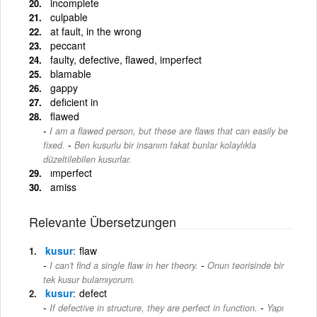
incomplete
culpable
at fault, in the wrong
peccant
faulty, defective, flawed, imperfect
blamable
gappy
deficient in
flawed
I am a flawed person, but these are flaws that can easily be
-
fixed.
Ben kusurlu bir insanım fakat bunlar kolaylıkla
düzeltilebilen kusurlar.
ımperfect
amiss
Relevante Übersetzungen
kusur
flaw
-
I can't find a single flaw in her theory.
Onun teorisinde bir
tek kusur bulamıyorum.
kusur
defect
-
If defective in structure, they are perfect in function.
Yapı