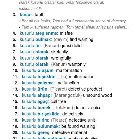
olarak kusurlu olsalar bile, onlar fonksiyon olarak
mükemmeldir.
kusur
fault
For all his faults, Tom had a fundamental sense of decency.
-
Tüm kusurlarına rağmen, Tom temel ahlak anlayışına sahipti.
kusurlu
ateşlenme
misfire
kusurlu
bulmak
(deyim)
find wanting
kusurlu
fiil
(Kanun)
quasi delict
kusurlu
olarak
sketchily
kusurlu
olarak
wrongfully
kusurlu
olarak
(Kanun)
wantonly
kusurlu
oluşum
malformation
kusurlu
teşekkül
(Tıp)
malformation
kusurlu
çalışma
malfunction
kusurlu
ürün
(Ticaret)
defective product
kusurlu
ahşap
(Marangozluk)
unsound wood
kusurlu
ağaç
cull tree
kusurlu
benek
(Telekom)
defective pixel
kusurlu
bir şekilde
defectively
kusurlu
birim
(Ticaret)
defective unit
kusurlu
bulunmak
be found wanting
kusurlu
gereç
defective material
kusurlu
hale getirmek
make defective