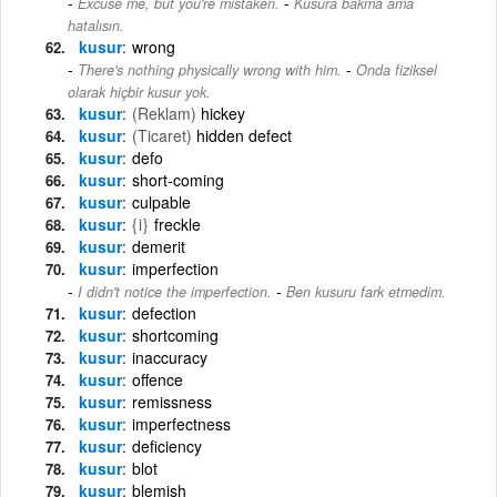
-
Excuse me, but you're mistaken.
Kusura bakma ama
hatalısın.
kusur
wrong
-
There's nothing physically wrong with him.
Onda fiziksel
olarak hiçbir kusur yok.
kusur
(Reklam)
hickey
kusur
(Ticaret)
hidden defect
kusur
defo
kusur
short-coming
kusur
culpable
kusur
{i}
freckle
kusur
demerit
kusur
imperfection
-
I didn't notice the imperfection.
Ben kusuru fark etmedim.
kusur
defection
kusur
shortcoming
kusur
inaccuracy
kusur
offence
kusur
remissness
kusur
imperfectness
kusur
deficiency
kusur
blot
kusur
blemish