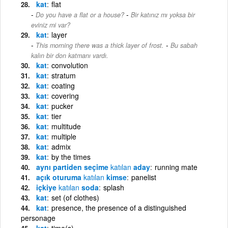
kat
flat
-
Do you have a flat or a house?
Bir katınız mı yoksa bir
eviniz mi var?
kat
layer
-
This morning there was a thick layer of frost.
Bu sabah
kalın bir don katmanı vardı.
kat
convolution
kat
stratum
kat
coating
kat
covering
kat
pucker
kat
tier
kat
multitude
kat
multiple
kat
admix
kat
by the times
aynı partiden seçime
katılan
aday
running mate
açık oturuma
katılan
kimse
panelist
içkiye
katılan
soda
splash
kat
set (of clothes)
kat
presence, the presence of a distinguished
personage
kat
time(s)