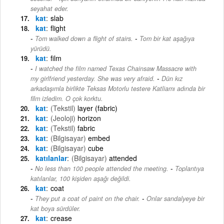
seyahat eder.
kat
slab
kat
flight
-
Tom walked down a flight of stairs.
Tom bir kat aşağıya
yürüdü.
kat
film
I watched the film named Texas Chainsaw Massacre with
-
my girlfriend yesterday. She was very afraid.
Dün kız
arkadaşımla birlikte Teksas Motorlu testere Katliamı adında bir
film izledim. O çok korktu.
kat
(Tekstil)
layer (fabric)
kat
(Jeoloji)
horizon
kat
(Tekstil)
fabric
kat
(Bilgisayar)
embed
kat
(Bilgisayar)
cube
katılanlar
(Bilgisayar)
attended
-
No less than 100 people attended the meeting.
Toplantıya
katılanlar, 100 kişiden aşağı değildi.
kat
coat
-
They put a coat of paint on the chair.
Onlar sandalyeye bir
kat boya sürdüler.
kat
crease