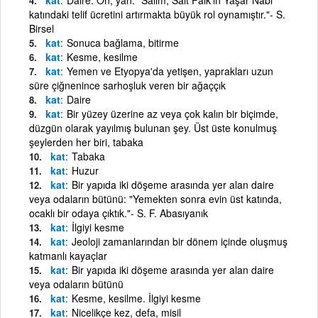
katındaki telif ücretini artırmakta büyük rol oynamıştır."- S.
Birsel
kat
Sonuca bağlama, bitirme
kat
Kesme, kesilme
kat
Yemen ve Etyopya'da yetişen, yaprakları uzun
süre çiğnenince sarhoşluk veren bir ağaççık
kat
Daire
kat
Bir yüzey üzerine az veya çok kalın bir biçimde,
düzgün olarak yayılmış bulunan şey. Üst üste konulmuş
şeylerden her biri, tabaka
kat
Tabaka
kat
Huzur
kat
Bir yapıda iki döşeme arasında yer alan daire
veya odaların bütünü: "Yemekten sonra evin üst katında,
ocaklı bir odaya çıktık."- S. F. Abasıyanık
kat
İlgiyi kesme
kat
Jeoloji zamanlarından bir dönem içinde oluşmuş
katmanlı kayaçlar
kat
Bir yapıda iki döşeme arasında yer alan daire
veya odaların bütünü
kat
Kesme, kesilme. İlgiyi kesme
kat
Nicelikçe kez, defa, misil