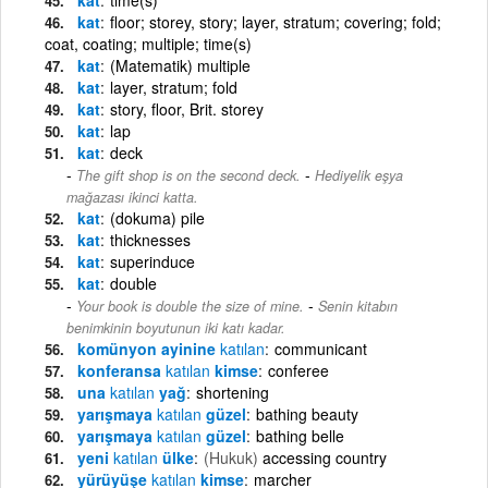
kat
floor; storey, story; layer, stratum; covering; fold;
coat, coating; multiple; time(s)
kat
(Matematik) multiple
kat
layer, stratum; fold
kat
story, floor, Brit. storey
kat
lap
kat
deck
-
The gift shop is on the second deck.
Hediyelik eşya
mağazası ikinci katta.
kat
(dokuma) pile
kat
thicknesses
kat
superinduce
kat
double
-
Your book is double the size of mine.
Senin kitabın
benimkinin boyutunun iki katı kadar.
komünyon ayinine
katılan
communicant
konferansa
katılan
kimse
conferee
una
katılan
yağ
shortening
yarışmaya
katılan
güzel
bathing beauty
yarışmaya
katılan
güzel
bathing belle
yeni
katılan
ülke
(Hukuk)
accessing country
yürüyüşe
katılan
kimse
marcher