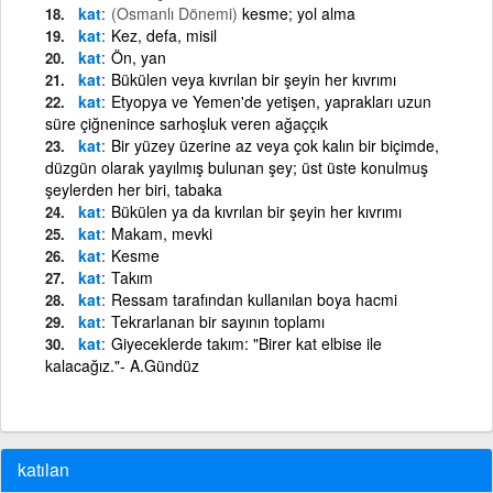
kat
(Osmanlı Dönemi)
kesme; yol alma
kat
Kez, defa, misil
kat
Ön, yan
kat
Bükülen veya kıvrılan bir şeyin her kıvrımı
kat
Etyopya ve Yemen'de yetişen, yaprakları uzun
süre çiğnenince sarhoşluk veren ağaççık
kat
Bir yüzey üzerine az veya çok kalın bir biçimde,
düzgün olarak yayılmış bulunan şey; üst üste konulmuş
şeylerden her biri, tabaka
kat
Bükülen ya da kıvrılan bir şeyin her kıvrımı
kat
Makam, mevki
kat
Kesme
kat
Takım
kat
Ressam tarafından kullanılan boya hacmi
kat
Tekrarlanan bir sayının toplamı
kat
Giyeceklerde takım: "Birer kat elbise ile
kalacağız."- A.Gündüz
katılan