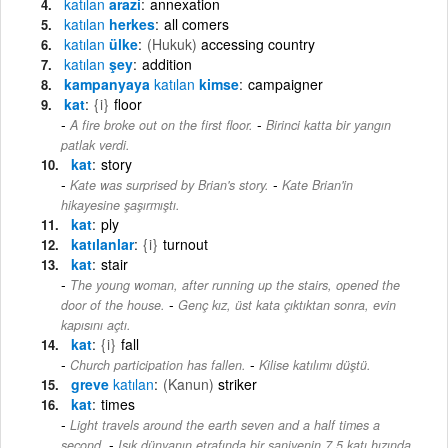
katılan
arazi
annexation
katılan
herkes
all comers
katılan
ülke
(Hukuk)
accessing country
katılan
şey
addition
kampanyaya
katılan
kimse
campaigner
kat
{i}
floor
-
A fire broke out on the first floor.
Birinci katta bir yangın
patlak verdi.
kat
story
-
Kate was surprised by Brian's story.
Kate Brian'in
hikayesine şaşırmıştı.
kat
ply
katılanlar
{i}
turnout
kat
stair
The young woman, after running up the stairs, opened the
-
door of the house.
Genç kız, üst kata çıktıktan sonra, evin
kapısını açtı.
kat
{i}
fall
-
Church participation has fallen.
Kilise katılımı düştü.
greve
katılan
(Kanun)
striker
kat
times
Light travels around the earth seven and a half times a
-
second.
Işık dünyanın etrafında bir saniyenin 7.5 katı hızında