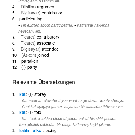
ihtiyaçlarımızı tahmin etti.
(Dilbilim)
argument
(Bilgisayar)
contributor
participating
-
I'm excited about participating.
Katılanlar hakkında
heyecanlıyım.
(Ticaret)
contributory
(Ticaret)
associate
(Bilgisayar)
attendee
(Askeri)
joined
partaken
{i}
party
Relevante Übersetzungen
kat
{i}
storey
You need an elevator if you want to go down twenty storeys.
-
Yirmi kat aşağıya gitmek istiyorsan bir asansöre ihtiyacın var.
kat
{i}
fold
-
Tom took a folded piece of paper out of his shirt pocket.
Tom gömlek cebinden bir parça katlanmış kağıt çıkardı.
katılan
alkol
lacing