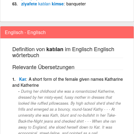
ziyafete
katılan
kimse
banqueter
Englisch - Englisch
Definition von
im Englisch Englisch
katılan
wörterbuch
Relevante Übersetzungen
Kat
A short form of the female given names Katharine
and Katherine
During her childhood she was a romanticized Katherine,
dressed by her misty-eyed, fussy mother in dresses that
looked like ruffled pillowcases. By high school she'd shed the
frills and emerged as a bouncy, round-faced Kathy - - - At
university she was Kath, blunt and no-bullshit in her Take-
Back-the-Night jeans and checked shirt - - - When she ran
away to England, she sliced herself down to Kat. It was
economical, street-feline, and pointed as a nail.