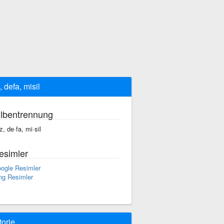
, defa, misil
ilbentrennung
z, de·fa, mi·sil
esimler
ogle Resimler
ng Resimler
torie