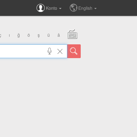
Konto
English
ç
ı
ğ
ö
ş
ü
â