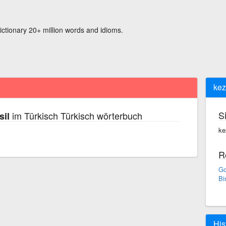
ictionary 20+ million words and idioms.
kez
S
im Türkisch Türkisch wörterbuch
sil
ke
R
Go
Bi
His