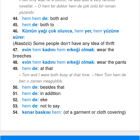
-
novelist.
O hem bir doktor hem de çok ünlü bir roman
yazarıdır.
hem
hem
de
both and
hem
de
both to
Kürtün yağı çok olunca,
hem
yer,
hem
yüzüne
sürer
(Atasözü) Some people don't have any idea of thrift
evin
hem
kadını
hem
erkeği olmak
wear the
breeches
evin
hem
kadını
hem
erkeği olmak
wear the pants
hem
de
at that
-
Tom and I were both busy at that time.
Hem Tom hem de
ben o zaman meşguldük.
hem
de
besides that
hem
de
in addition
hem
de
eke
hem
de
not to say
kenar baskısı
hem
(of a garment or cloth covering)