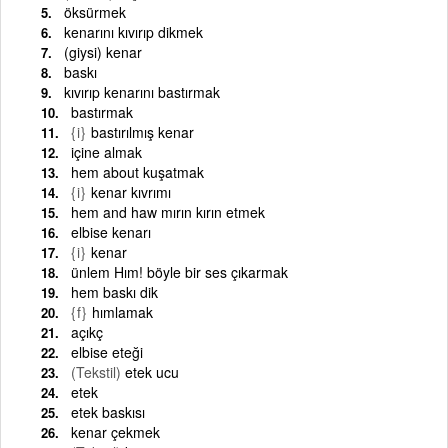
öksürmek
kenarını kıvırıp dikmek
(giysi) kenar
baskı
kıvırıp kenarını bastırmak
bastırmak
{i}
bastırılmış kenar
içine almak
hem about kuşatmak
{i}
kenar kıvrımı
hem and haw mırın kırın etmek
elbise kenarı
{i}
kenar
ünlem Hım! böyle bir ses çıkarmak
hem baskı dik
{f}
hımlamak
açıkç
elbise eteği
(Tekstil)
etek ucu
etek
etek baskısı
kenar çekmek