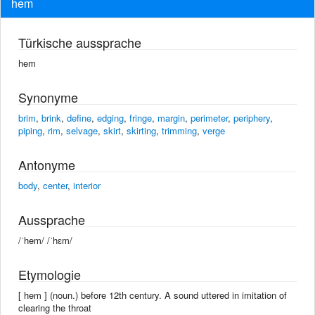
hem
Türkische aussprache
hem
Synonyme
brim
,
brink
,
define
,
edging
,
fringe
,
margin
,
perimeter
,
periphery
,
piping
,
rim
,
selvage
,
skirt
,
skirting
,
trimming
,
verge
Antonyme
body
,
center
,
interior
Aussprache
/ˈhem/ /ˈhɛm/
Etymologie
[ hem ] (noun.) before 12th century. A sound uttered in imitation of
clearing the throat