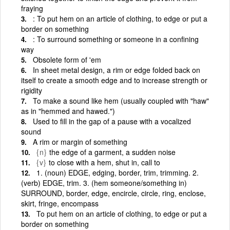
fraying
: To put hem on an article of clothing, to edge or put a
border on something
: To surround something or someone in a confining
way
Obsolete form of 'em
In sheet metal design, a rim or edge folded back on
itself to create a smooth edge and to increase strength or
rigidity
To make a sound like hem (usually coupled with "haw"
as in "hemmed and hawed.")
Used to fill in the gap of a pause with a vocalized
sound
A rim or margin of something
{n}
the edge of a garment, a sudden noise
{v}
to close with a hem, shut in, call to
1. (noun) EDGE, edging, border, trim, trimming. 2.
(verb) EDGE, trim. 3. (hem someone/something in)
SURROUND, border, edge, encircle, circle, ring, enclose,
skirt, fringe, encompass
To put hem on an article of clothing, to edge or put a
border on something