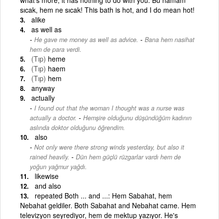
sıcak, hem ne sıcak! This bath is hot, and I do mean hot!
alike
as well as
-
He gave me money as well as advice.
Bana hem nasihat
hem de para verdi.
(Tıp)
heme
(Tıp)
haem
(Tıp)
hem
anyway
actually
I found out that the woman I thought was a nurse was
-
actually a doctor.
Hemşire olduğunu düşündüğüm kadının
aslında doktor olduğunu öğrendim.
also
Not only were there strong winds yesterday, but also it
-
rained heavily.
Dün hem güçlü rüzgarlar vardı hem de
yoğun yağmur yağdı.
likewise
and also
repeated Both ... and ...: Hem Sabahat, hem
Nebahat geldiler. Both Sabahat and Nebahat came. Hem
televizyon seyrediyor, hem de mektup yazıyor. He's