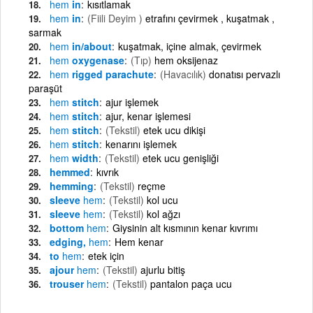
hem
in
kısıtlamak
hem
in
(Fiili Deyim )
etrafını çevirmek , kuşatmak ,
sarmak
hem
in/about
kuşatmak, içine almak, çevirmek
hem
oxygenase
(Tıp)
hem oksijenaz
hem
rigged parachute
(Havacılık)
donatısı pervazlı
paraşüt
hem
stitch
ajur işlemek
hem
stitch
ajur, kenar işlemesi
hem
stitch
(Tekstil)
etek ucu dikişi
hem
stitch
kenarını işlemek
hem
width
(Tekstil)
etek ucu genişliği
hemmed
kıvrık
hemming
(Tekstil)
reçme
sleeve
hem
(Tekstil)
kol ucu
sleeve
hem
(Tekstil)
kol ağzı
bottom
hem
Giysinin alt kısmının kenar kıvrımı
edging,
hem
Hem kenar
to
hem
etek için
ajour
hem
(Tekstil)
ajurlu bitiş
trouser
hem
(Tekstil)
pantalon paça ucu