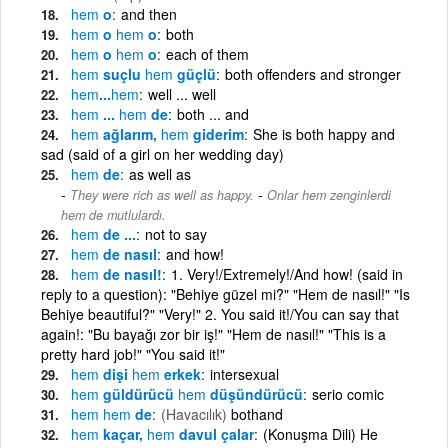
hem
o
and then
hem
o
hem
o
both
hem
o
hem
o
each of them
hem
suçlu
hem
güçlü
both offenders and stronger
hem
...
hem
well ... well
hem
...
hem
de
both ... and
hem
ağlarım,
hem
giderim
She is both happy and
sad (said of a girl on her wedding day)
hem
de
as well as
-
They were rich as well as happy.
Onlar hem zenginlerdi
hem de mutlulardı.
hem
de ...
not to say
hem
de nasıl
and how!
hem
de nasıl!
1. Very!/Extremely!/And how! (said in
reply to a question): "Behiye güzel mi?" "Hem de nasıl!" "Is
Behiye beautiful?" "Very!" 2. You said it!/You can say that
again!: "Bu bayağı zor bir iş!" "Hem de nasıl!" "This is a
pretty hard job!" "You said it!"
hem
dişi
hem
erkek
intersexual
hem
güldürücü
hem
düşündürücü
serio comic
hem
hem
de
(Havacılık)
bothand
hem
kaçar,
hem
davul çalar
(Konuşma Dili) He