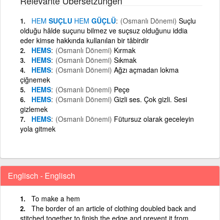
Relevante Übersetzungen
HEM
SUÇLU
HEM
GÜÇLÜ
(Osmanlı Dönemi)
Suçlu
olduğu hâlde suçunu bilmez ve suçsuz olduğunu iddia
eder kimse hakkında kullanılan bir tâbirdir
HEMS
(Osmanlı Dönemi)
Kırmak
HEMS
(Osmanlı Dönemi)
Sıkmak
HEMS
(Osmanlı Dönemi)
Ağzı açmadan lokma
çiğnemek
HEMS
(Osmanlı Dönemi)
Peçe
HEMS
(Osmanlı Dönemi)
Gizli ses. Çok gizli. Sesi
gizlemek
HEMS
(Osmanlı Dönemi)
Fütursuz olarak geceleyin
yola gitmek
Englisch - Englisch
To make a hem
The border of an article of clothing doubled back and
stitched together to finish the edge and prevent it from