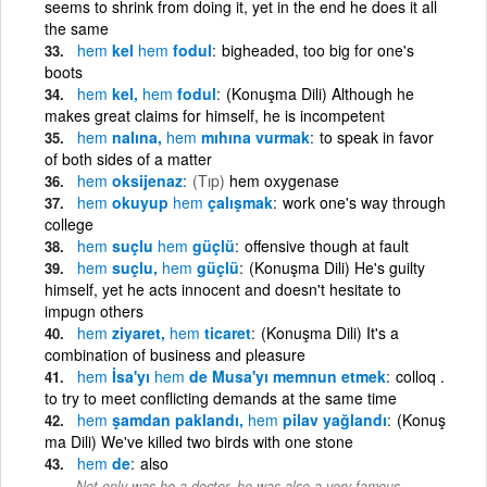
seems to shrink from doing it, yet in the end he does it all
the same
hem
kel
hem
fodul
bigheaded, too big for one's
boots
hem
kel,
hem
fodul
(Konuşma Dili) Although he
makes great claims for himself, he is incompetent
hem
nalına,
hem
mıhına vurmak
to speak in favor
of both sides of a matter
hem
oksijenaz
(Tıp)
hem oxygenase
hem
okuyup
hem
çalışmak
work one's way through
college
hem
suçlu
hem
güçlü
offensive though at fault
hem
suçlu,
hem
güçlü
(Konuşma Dili) He's guilty
himself, yet he acts innocent and doesn't hesitate to
impugn others
hem
ziyaret,
hem
ticaret
(Konuşma Dili) It's a
combination of business and pleasure
hem
İsa'yı
hem
de Musa'yı memnun etmek
colloq .
to try to meet conflicting demands at the same time
hem
şamdan paklandı,
hem
pilav yağlandı
(Konuş
ma Dili) We've killed two birds with one stone
hem
de
also
Not only was he a doctor, he was also a very famous