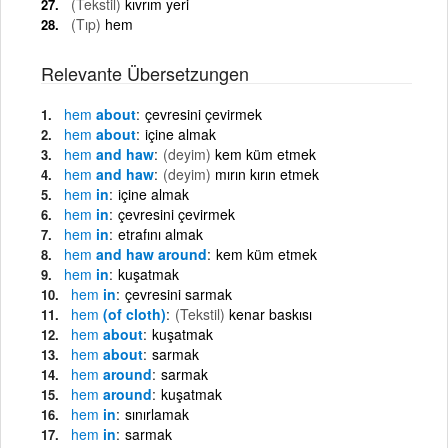
(Tekstil)
kıvrım yeri
(Tıp)
hem
Relevante Übersetzungen
hem
about
çevresini çevirmek
hem
about
içine almak
hem
and haw
(deyim)
kem küm etmek
hem
and haw
(deyim)
mırın kırın etmek
hem
in
içine almak
hem
in
çevresini çevirmek
hem
in
etrafını almak
hem
and haw around
kem küm etmek
hem
in
kuşatmak
hem
in
çevresini sarmak
hem
(of cloth)
(Tekstil)
kenar baskısı
hem
about
kuşatmak
hem
about
sarmak
hem
around
sarmak
hem
around
kuşatmak
hem
in
sınırlamak
hem
in
sarmak