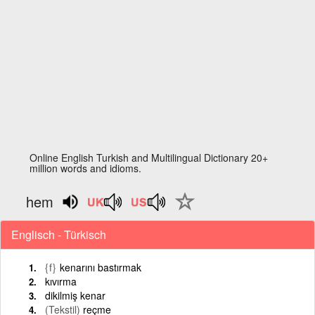
Online English Turkish and Multilingual Dictionary 20+
million words and idioms.
hem
Englisch - Türkisch
{f}
kenarını bastırmak
kıvırma
dikilmiş kenar
(Tekstil)
reçme