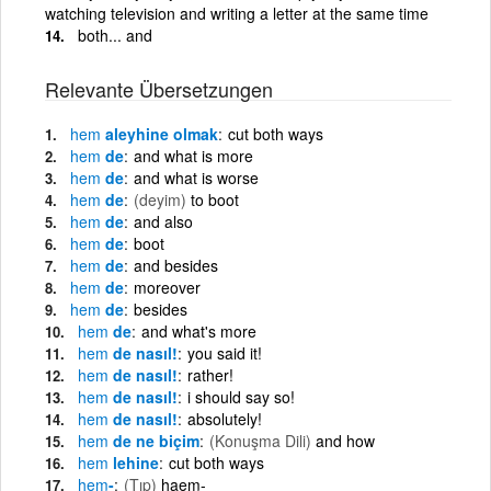
watching television and writing a letter at the same time
both... and
Relevante Übersetzungen
hem
aleyhine olmak
cut both ways
hem
de
and what is more
hem
de
and what is worse
hem
de
(deyim)
to boot
hem
de
and also
hem
de
boot
hem
de
and besides
hem
de
moreover
hem
de
besides
hem
de
and what's more
hem
de nasıl!
you said it!
hem
de nasıl!
rather!
hem
de nasıl!
i should say so!
hem
de nasıl!
absolutely!
hem
de ne biçim
(Konuşma Dili)
and how
hem
lehine
cut both ways
hem
-
(Tıp)
haem-