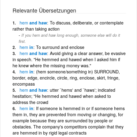
Relevante Übersetzungen
hem
and haw
To discuss, deliberate, or contemplate
rather than taking action
If you hem and haw long enough, someone else will do it
first.
hem
in
To surround and enclose
hem
and haw
Avoid giving a clear answer, be evasive
in speech. "He hemmed and hawed when I asked him if
he knew where the missing money was."
hem
in
(hem someone/something in) SURROUND,
border, edge, encircle, circle, ring, enclose, skirt, fringe,
encompass
hem
and haw
utter `hems' and `haws'; indicated
hesitation; "He hemmed and hawed when asked to
address the crowd
hem
in
If someone is hemmed in or if someone hems
them in, they are prevented from moving or changing, for
example because they are surrounded by people or
obstacles. The company's competitors complain that they
are hemmed in by rigid legal contracts