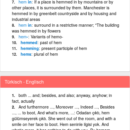
hem
in
If a place is hemmed in by mountains or by
other places, it is surrounded by them. Manchester is
hemmed in by greenbelt countryside and by housing and
industrial areas
hem
in
surround in a restrictive manner; "The building
was hemmed in by flowers
hem
-
Variants of hemo-
hemmed
past of hem
hemming
present participle of hem
hems
plural of hem
Türkisch - Englisch
both ... and; besides, and also; anyway, anyhow; in
fact, actually
And furthermore ..., Moreover ..., Indeed ..., Besides
..., ... to boot, And what's more, ...: Odadan çıktı, hem
gülümseyerek çıktı. She went out of the room, and with a
smile on her face to boot. Hem seninle ilgisi yok. And
what's more, it has nothing to do with you. Bu hamam