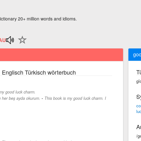
ictionary 20+ million words and idioms.
goo
T
 Englisch Türkisch wörterbuch
gî
 my good luck charm.
S
-
u her beş ayda okurum.
This book is my good luck charm. I
co
lu
A
/g