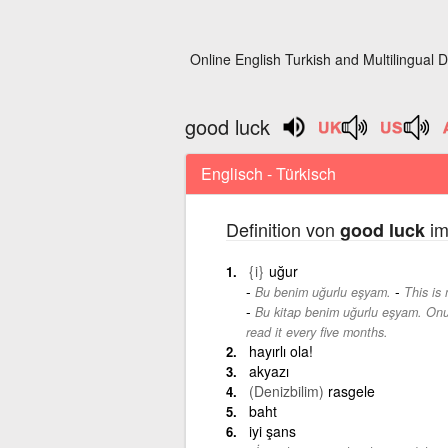
Online English Turkish and Multilingual D
good luck
Englisch - Türkisch
Definition von
im
good luck
{i}
uğur
-
Bu benim uğurlu eşyam.
This is
Bu kitap benim uğurlu eşyam. On
read it every five months.
hayırlı ola!
akyazı
(Denizbilim)
rasgele
baht
iyi şans