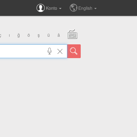
Konto
English
ç
ı
ğ
ö
ş
ü
â