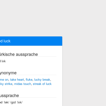
d luck
ürkische aussprache
d lʌk
ynonyme
me on
,
take heart
,
fluke
,
lucky break
,
cky strike
,
midas touch
,
streak of luck
ussprache
əd ˈlək/ /ɡɪd ˈlʌk/