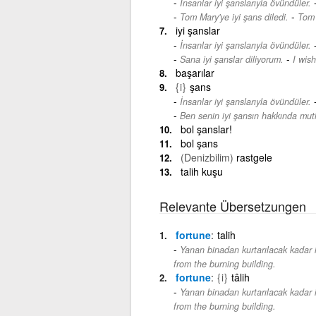
İnsanlar iyi şanslarıyla övündüler.
-
Tom Mary'ye iyi şans diledi.
Tom 
iyi şanslar
İnsanlar iyi şanslarıyla övündüler.
-
Sana iyi şanslar diliyorum.
I wis
başarılar
{i}
şans
İnsanlar iyi şanslarıyla övündüler.
Ben senin iyi şansın hakkında mut
bol şanslar!
bol şans
(Denizbilim)
rastgele
talih kuşu
Relevante Übersetzungen
fortune
talih
Yanan binadan kurtarılacak kadar iyi
from the burning building.
fortune
{i}
tâlih
Yanan binadan kurtarılacak kadar iyi
from the burning building.