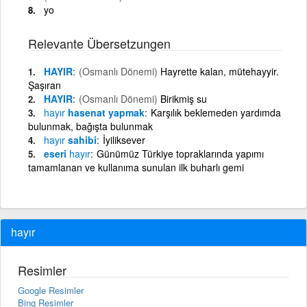
yo
Relevante Übersetzungen
HAYIR
(Osmanlı Dönemi)
Hayrette kalan, mütehayyir.
Şaşıran
HAYIR
(Osmanlı Dönemi)
Birikmiş su
hayır
hasenat yapmak
Karşılık beklemeden yardımda
bulunmak, bağışta bulunmak
hayır
sahibi
İyiliksever
eseri
hayır
Günümüz Türkiye topraklarında yapımı
tamamlanan ve kullanıma sunulan ilk buharlı gemi
hayır
Resimler
Google Resimler
Bing Resimler