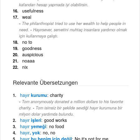
kafandan hesap yapmada iyi olabilirsin.
usefulness
weal
The philanthropist tried to use her wealth to help people in
-
need.
Hayırsever, servetini muhtaç insanlara yardımcı olmak
için kullanmaya çalıştı.
no to
goodness
auspicious
noaaa
nix
Relevante Übersetzungen
hayır
kurumu
charity
Tom anonymously donated a million dollars to his favorite
-
charity.
Tom isimsiz bir şekilde sevdiği hayır kurumuna bir
milyon dolar yardımda bulundu.
hayır
işleri
good works
hayır
yemeği
no food
hayır
, yok
no, no
hayır
bu benim için değil
No it's not for me