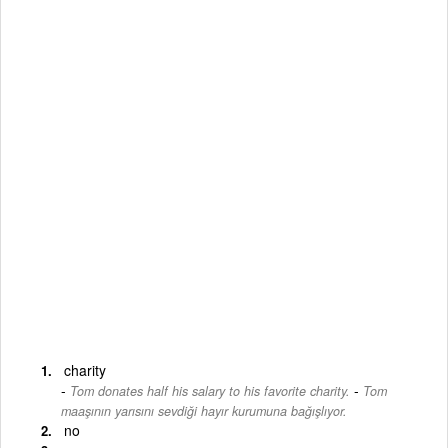
charity
-
Tom donates half his salary to his favorite charity.
Tom
maaşının yarısını sevdiği hayır kurumuna bağışlıyor.
no