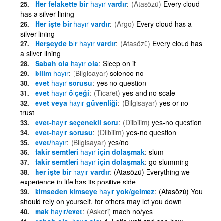
Her felakette bir
hayır
vardır
(Atasözü)
Every cloud
has a silver lining
Her işte bir
hayır
vardır
(Argo)
Every cloud has a
silver lining
Herşeyde bir
hayır
vardır
(Atasözü)
Every cloud has
a silver lining
Sabah ola
hayır
ola
Sleep on it
bilim
hayır
(Bilgisayar)
science no
evet
hayır
sorusu
yes no question
evet
hayır
ölçeği
(Ticaret)
yes and no scale
evet veya
hayır
güvenliği
(Bilgisayar)
yes or no
trust
evet-
hayır
seçenekli soru
(Dilbilim)
yes-no question
evet-
hayır
sorusu
(Dilbilim)
yes-no question
evet/
hayır
(Bilgisayar)
yes/no
fakir semtleri
hayır
için dolaşmak
slum
fakir semtleri
hayır
için dolaşmak
go slumming
her işte bir
hayır
vardır
(Atasözü) Everything we
experience in life has its positive side
kimseden kimseye
hayır
yok/gelmez
(Atasözü) You
should rely on yourself, for others may let you down
mak
hayır
/evet
(Askeri)
mach no/yes
sabah ola,
hayır
ola
1. Let's wait and see how