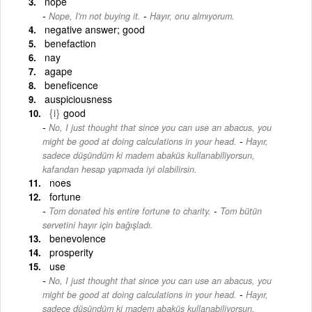
nope
-
Nope, I'm not buying it.
Hayır, onu almıyorum.
negative answer; good
benefaction
nay
agape
beneficence
auspiciousness
{i}
good
No, I just thought that since you can use an abacus, you
-
might be good at doing calculations in your head.
Hayır,
sadece düşündüm ki madem abaküs kullanabiliyorsun,
kafandan hesap yapmada iyi olabilirsin.
noes
fortune
-
Tom donated his entire fortune to charity.
Tom bütün
servetini hayır için bağışladı.
benevolence
prosperity
use
No, I just thought that since you can use an abacus, you
-
might be good at doing calculations in your head.
Hayır,
sadece düşündüm ki madem abaküs kullanabiliyorsun,