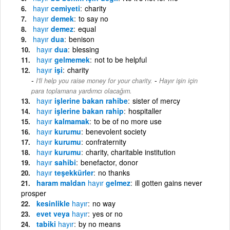
hayır
cemiyeti
charity
hayır
demek
to say no
hayır
demez
equal
hayır
dua
benison
hayır
dua
blessing
hayır
gelmemek
not to be helpful
hayır
işi
charity
-
I'll help you raise money for your charity.
Hayır işin için
para toplamana yardımcı olacağım.
hayır
işlerine bakan rahibe
sister of mercy
hayır
işlerine bakan rahip
hospitaller
hayır
kalmamak
to be of no more use
hayır
kurumu
benevolent society
hayır
kurumu
confraternity
hayır
kurumu
charity, charitable institution
hayır
sahibi
benefactor, donor
hayır
teşekkürler
no thanks
haram maldan
hayır
gelmez
ill gotten gains never
prosper
kesinlikle
hayır
no way
evet veya
hayır
yes or no
tabiki
hayır
by no means