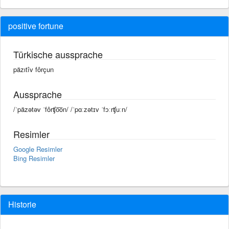
positive fortune
Türkische aussprache
päzıtîv fôrçun
Aussprache
/ˈpäzətəv ˈfôrʧo͞on/ /ˈpɑːzətɪv ˈfɔːrʧuːn/
Resimler
Google Resimler
Bing Resimler
Historie