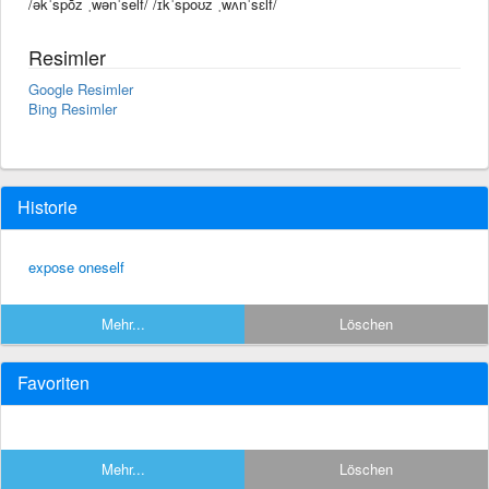
/əkˈspōz ˌwənˈself/ /ɪkˈspoʊz ˌwʌnˈsɛlf/
Resimler
Google Resimler
Bing Resimler
Historie
expose oneself
Mehr...
Löschen
Favoriten
Mehr...
Löschen