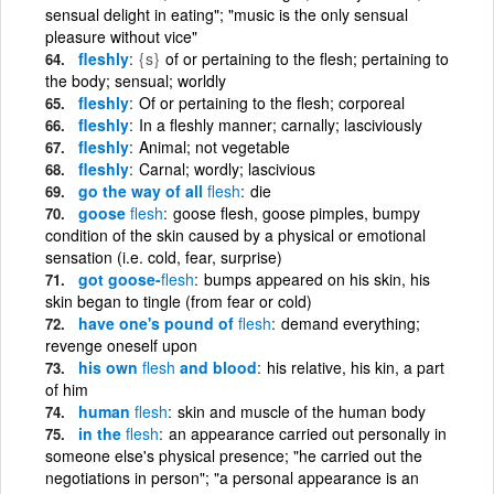
sensual delight in eating"; "music is the only sensual
pleasure without vice"
fleshly
{s}
of or pertaining to the flesh; pertaining to
the body; sensual; worldly
fleshly
Of or pertaining to the flesh; corporeal
fleshly
In a fleshly manner; carnally; lasciviously
fleshly
Animal; not vegetable
fleshly
Carnal; wordly; lascivious
go the way of all
flesh
die
goose
flesh
goose flesh, goose pimples, bumpy
condition of the skin caused by a physical or emotional
sensation (i.e. cold, fear, surprise)
got goose-
flesh
bumps appeared on his skin, his
skin began to tingle (from fear or cold)
have one's pound of
flesh
demand everything;
revenge oneself upon
his own
flesh
and blood
his relative, his kin, a part
of him
human
flesh
skin and muscle of the human body
in the
flesh
an appearance carried out personally in
someone else's physical presence; "he carried out the
negotiations in person"; "a personal appearance is an