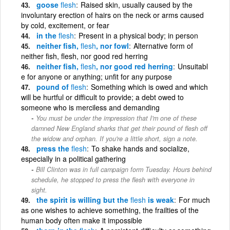
goose
flesh
Raised skin, usually caused by the
involuntary erection of hairs on the neck or arms caused
by cold, excitement, or fear
in the
flesh
Present in a physical body; in person
neither fish,
flesh
, nor fowl
Alternative form of
neither fish, flesh, nor good red herring
neither fish,
flesh
, nor good red herring
Unsuitabl
e for anyone or anything; unfit for any purpose
pound of
flesh
Something which is owed and which
will be hurtful or difficult to provide; a debt owed to
someone who is merciless and demanding
You must be under the impression that I'm one of these
damned New England sharks that get their pound of flesh off
the widow and orphan. If you're a little short, sign a note.
press the
flesh
To shake hands and socialize,
especially in a political gathering
Bill Clinton was in full campaign form Tuesday. Hours behind
schedule, he stopped to press the flesh with everyone in
sight.
the spirit is willing but the
flesh
is weak
For much
as one wishes to achieve something, the frailties of the
human body often make it impossible