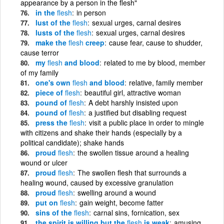
appearance by a person in the flesh"
in the
flesh
in person
lust of the
flesh
sexual urges, carnal desires
lusts of the
flesh
sexual urges, carnal desires
make the
flesh
creep
cause fear, cause to shudder,
cause terror
my
flesh
and blood
related to me by blood, member
of my family
one's own
flesh
and blood
relative, family member
piece of
flesh
beautiful girl, attractive woman
pound of
flesh
A debt harshly insisted upon
pound of
flesh
a justified but disabling request
press the
flesh
visit a public place in order to mingle
with citizens and shake their hands (especially by a
political candidate); shake hands
proud
flesh
the swollen tissue around a healing
wound or ulcer
proud
flesh
The swollen flesh that surrounds a
healing wound, caused by excessive granulation
proud
flesh
swelling around a wound
put on
flesh
gain weight, become fatter
sins of the
flesh
carnal sins, fornication, sex
the spirit is willing but the
flesh
is weak
amusing