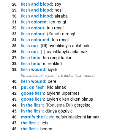
flesh
and blood
soy
flesh
and blood
nesil
flesh
and blood
akraba
flesh
colored
ten rengi
flesh
colour
ten rengi
flesh
colour
(Sanat)
etrengi
flesh
coloured
ten rengi
flesh
out
(fiil) ayrıntılarıyla anlatmak
flesh
out
{f}
ayrıntılarıyla anlatmak
flesh
tints
ten rengi tonları
flesh
tints
et renkleri
flesh
wound
sıyrık
-
Bu sadece bir sıyrık.
It's just a flesh wound.
flesh
wound
bere
put on
flesh
kilo almak
goose
flesh
tüylerin ürpermesi
goose
flesh
tüyleri diken diken olmuş
in the
flesh
(Konuşma Dili)
gerçekte
in the
flesh
dünya gözüyle
mortify the
flesh
nefsin isteklerini kırmak
the
flesh
nefs
the
flesh
beden