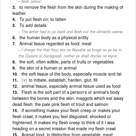
flesh colour:.
to remove the flesh from the skin during the making of
leather
To put flesh on; to fatten
To add details
The writer had to go back and flesh out the climactic scene.
the human body as a physical entity
Animal tissue regarded as food; meat
I charge the that thou ete no fleysshe as longe as ye be in
the Queste of Sankgreall, nother ye shall drynke no wyne .
the soft, often edible, parts of fruits or vegetables
the skin of a human or animal
the soft tissue of the body, especially muscle and fat
{v}
to initiate, establish, harden, glut, fill
animal tissue, especially animal tissue used as food
Flesh is the soft part of a person's or animal's body
between the bones and the skin. maggots which eat away
dead flesh. the pale pink flesh of trout and salmon
If something makes your flesh creep or makes your
flesh crawl, it makes you feel disgusted, shocked or
frightened. It makes my flesh creep to think of it I was
heading on a secret mission that made my flesh crawl
Animal food, in distinction from vegetable; meat;