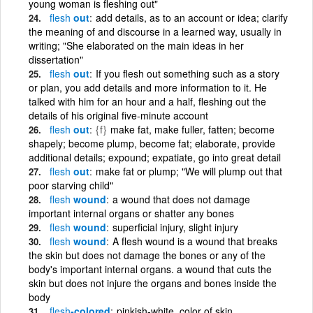
young woman is fleshing out"
flesh
out
add details, as to an account or idea; clarify
the meaning of and discourse in a learned way, usually in
writing; "She elaborated on the main ideas in her
dissertation"
flesh
out
If you flesh out something such as a story
or plan, you add details and more information to it. He
talked with him for an hour and a half, fleshing out the
details of his original five-minute account
flesh
out
{f}
make fat, make fuller, fatten; become
shapely; become plump, become fat; elaborate, provide
additional details; expound; expatiate, go into great detail
flesh
out
make fat or plump; "We will plump out that
poor starving child"
flesh
wound
a wound that does not damage
important internal organs or shatter any bones
flesh
wound
superficial injury, slight injury
flesh
wound
A flesh wound is a wound that breaks
the skin but does not damage the bones or any of the
body's important internal organs. a wound that cuts the
skin but does not injure the organs and bones inside the
body
flesh
-colored
pinkish-white, color of skin