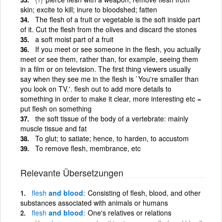
skin; excite to kill; inure to bloodshed; fatten
The flesh of a fruit or vegetable is the soft inside part
of it. Cut the flesh from the olives and discard the stones
a soft moist part of a fruit
If you meet or see someone in the flesh, you actually
meet or see them, rather than, for example, seeing them
in a film or on television. The first thing viewers usually
say when they see me in the flesh is `You're smaller than
you look on TV.'. flesh out to add more details to
something in order to make it clear, more interesting etc =
put flesh on something
the soft tissue of the body of a vertebrate: mainly
muscle tissue and fat
To glut; to satiate; hence, to harden, to accustom
To remove flesh, membrance, etc
Relevante Übersetzungen
flesh
and blood
Consisting of flesh, blood, and other
substances associated with animals or humans
flesh
and blood
One's relatives or relations