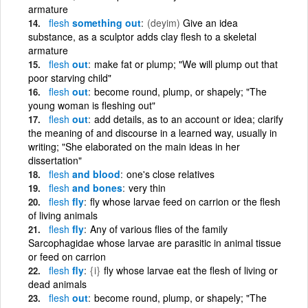
armature
flesh
something out
(deyim)
Give an idea
substance, as a sculptor adds clay flesh to a skeletal
armature
flesh
out
make fat or plump; "We will plump out that
poor starving child"
flesh
out
become round, plump, or shapely; "The
young woman is fleshing out"
flesh
out
add details, as to an account or idea; clarify
the meaning of and discourse in a learned way, usually in
writing; "She elaborated on the main ideas in her
dissertation"
flesh
and blood
one's close relatives
flesh
and bones
very thin
flesh
fly
fly whose larvae feed on carrion or the flesh
of living animals
flesh
fly
Any of various flies of the family
Sarcophagidae whose larvae are parasitic in animal tissue
or feed on carrion
flesh
fly
{i}
fly whose larvae eat the flesh of living or
dead animals
flesh
out
become round, plump, or shapely; "The