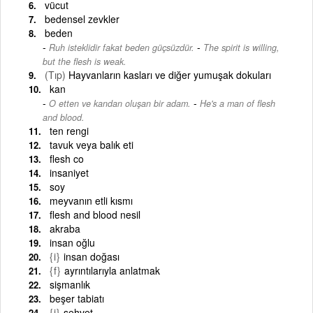
vücut
bedensel zevkler
beden
-
Ruh isteklidir fakat beden güçsüzdür.
The spirit is willing,
but the flesh is weak.
(Tıp)
Hayvanların kasları ve diğer yumuşak dokuları
kan
-
O etten ve kandan oluşan bir adam.
He's a man of flesh
and blood.
ten rengi
tavuk veya balık eti
flesh co
insaniyet
soy
meyvanın etli kısmı
flesh and blood nesil
akraba
insan oğlu
{i}
insan doğası
{f}
ayrıntılarıyla anlatmak
sişmanlık
beşer tabiatı
{i}
şehvet