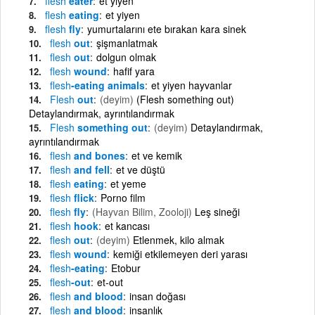
flesh
eater
et yiyen
flesh
eating
et yiyen
flesh
fly
yumurtalarını ete bırakan kara sinek
flesh
out
şişmanlatmak
flesh
out
dolgun olmak
flesh
wound
hafif yara
flesh
-eating animals
et yiyen hayvanlar
Flesh
out
(deyim)
(Flesh something out)
Detaylandırmak, ayrıntılandırmak
Flesh
something out
(deyim)
Detaylandırmak,
ayrıntılandırmak
flesh
and bones
et ve kemik
flesh
and fell
et ve düştü
flesh
eating
et yeme
flesh
flick
Porno film
flesh
fly
(Hayvan Bilim, Zooloji)
Leş sineği
flesh
hook
et kancası
flesh
out
(deyim)
Etlenmek, kilo almak
flesh
wound
kemiği etkilemeyen deri yarası
flesh
-eating
Etobur
flesh
-out
et-out
flesh
and blood
insan doğası
flesh
and blood
insanlık