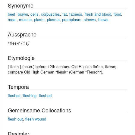
Synonyme
beef
,
brawn
,
cells
,
corpuscles
,
fat
,
fatness
,
flesh and blood
,
food
,
meat
,
muscle
,
plasm
,
plasma
,
protoplasm
,
sinews
,
thews
Aussprache
/ˈflesʜ/ /ˈflɛʃ/
Etymologie
[ flesh ] (noun.) before 12th century. Old English flǣsc, flæsc;
compare Old High German "fleisk" (German "Fleisch").
Tempora
fleshes
,
fleshing
,
fleshed
Gemeinsame Collocations
flesh out
,
flesh wound
Resimler