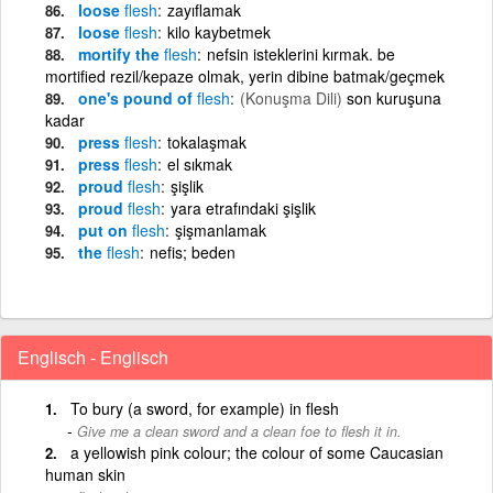
loose
flesh
zayıflamak
loose
flesh
kilo kaybetmek
mortify the
flesh
nefsin isteklerini kırmak. be
mortified rezil/kepaze olmak, yerin dibine batmak/geçmek
one's pound of
flesh
(Konuşma Dili)
son kuruşuna
kadar
press
flesh
tokalaşmak
press
flesh
el sıkmak
proud
flesh
şişlik
proud
flesh
yara etrafındaki şişlik
put on
flesh
şişmanlamak
the
flesh
nefis; beden
Englisch - Englisch
To bury (a sword, for example) in flesh
Give me a clean sword and a clean foe to flesh it in.
a yellowish pink colour; the colour of some Caucasian
human skin