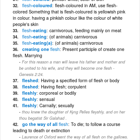
flesh
-coloured
flesh-coloured in AM, use flesh-
colored Something that is flesh-coloured is yellowish pink
in colour. having a pinkish colour like the colour of white
people's skin
flesh
-eating
carnivorous, feeding mainly on meat
flesh
-eating
(of animals) carnivorous
flesh
-eating(a)
(of animals) carnivorous
creating one
flesh
Present participle of create one
flesh. Marrying
For this reason a man will leave his father and mother and
be united to his wife, and they will become one flesh -
Genesis 2:24.
fleshed
Having a specified form of flesh or body
fleshed
Having flesh; corpulent
fleshly
corporeal or bodily
fleshly
sensual
fleshly
Carnally; sexually
thou knew the doughter of Kyng Pelles fleyshly, and on her
thou begatist Sir Galahad .
go the way of all
flesh
To die; to follow a course
leading to death or extinction
Laurence of Oxford went the way of all flesh on the gallows.