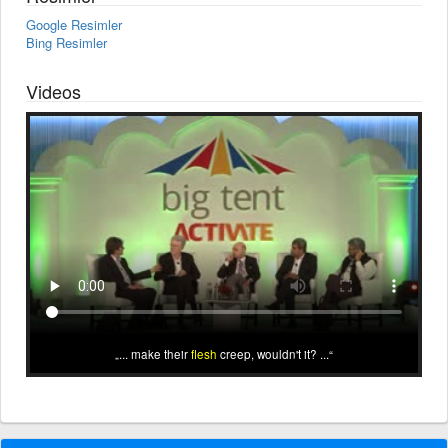
Google Resimler
Bing Resimler
Videos
... make their
flesh
creep, wouldn't it? ...