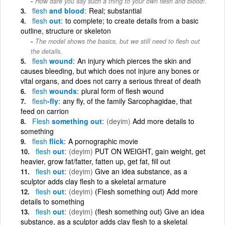
How dare you say such a thing to your own flesh and blood!.
flesh
and blood
Real; substantial
flesh
out
to complete; to create details from a basic
outline, structure or skeleton
The model shows the basics, but we still need to flesh out
the details.
flesh
wound
An injury which pierces the skin and
causes bleeding, but which does not injure any bones or
vital organs, and does not carry a serious threat of death
flesh
wounds
plural form of flesh wound
flesh
-fly
any fly, of the family Sarcophagidae, that
feed on carrion
Flesh
something out
(deyim)
Add more details to
something
flesh
flick
A pornographic movie
flesh
out
(deyim)
PUT ON WEIGHT, gain weight, get
heavier, grow fat/fatter, fatten up, get fat, fill out
flesh
out
(deyim)
Give an idea substance, as a
sculptor adds clay flesh to a skeletal armature
flesh
out
(deyim)
(Flesh something out) Add more
details to something
flesh
out
(deyim)
(flesh something out) Give an idea
substance, as a sculptor adds clay flesh to a skeletal