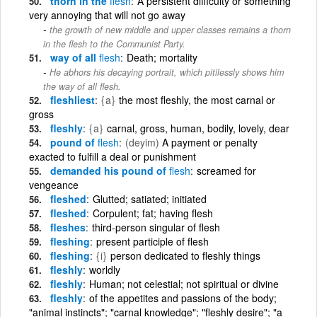
thorn in the
flesh
A persistent difficulty or something
very annoying that will not go away
the growth of new middle and upper classes remains a thorn
in the flesh to the Communist Party.
way of all
flesh
Death; mortality
He abhors his decaying portrait, which pitilessly shows him
the way of all flesh.
fleshliest
{a}
the most fleshly, the most carnal or
gross
fleshly
{a}
carnal, gross, human, bodily, lovely, dear
pound of
flesh
(deyim)
A payment or penalty
exacted to fulfill a deal or punishment
demanded his pound of
flesh
screamed for
vengeance
fleshed
Glutted; satiated; initiated
fleshed
Corpulent; fat; having flesh
fleshes
third-person singular of flesh
fleshing
present participle of flesh
fleshing
{i}
person dedicated to fleshly things
fleshly
worldly
fleshly
Human; not celestial; not spiritual or divine
fleshly
of the appetites and passions of the body;
"animal instincts"; "carnal knowledge"; "fleshly desire"; "a