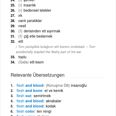
{i}
insanlık
{i}
bedensel istekler
ırk
canlı yaratıklar
nesil
{f}
derisinden eti sıyırmak
{f}
çiğ etle beslemek
etli
-
Tom yanlışlıkla kulağının etli kısmını zımbaladı.
Tom
accidentally stapled the fleshy part of his ear.
toplu
(Gıda)
etli kısım
Relevante Übersetzungen
flesh
and blood
(Konuşma Dili)
insanoğlu
flesh
and bone
et ve kemik
flesh
out
semirtmek
flesh
and blood
akrabalar
flesh
and blood
kodak
flesh
color
ten rengi