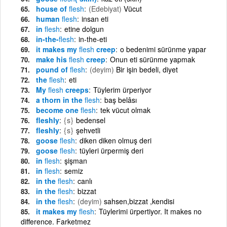
house of
flesh
(Edebiyat)
Vücut
human
flesh
insan eti
in
flesh
etine dolgun
in-the-
flesh
in-the-eti
it makes my
flesh
creep
o bedenimi sürünme yapar
make his
flesh
creep
Onun eti sürünme yapmak
pound of
flesh
(deyim)
Bir işin bedeli, diyet
the
flesh
eti
My
flesh
creeps
Tüylerim ürperiyor
a thorn in the
flesh
baş belâsı
become one
flesh
tek vücut olmak
fleshly
{s}
bedensel
fleshly
{s}
şehvetli
goose
flesh
diken diken olmuş deri
goose
flesh
tüyleri ürpermiş deri
in
flesh
şişman
in
flesh
semiz
in the
flesh
canlı
in the
flesh
bizzat
in the
flesh
(deyim)
sahsen,bizzat ,kendisi
it makes my
flesh
Tüylerimi ürpertiyor. It makes no
difference. Farketmez