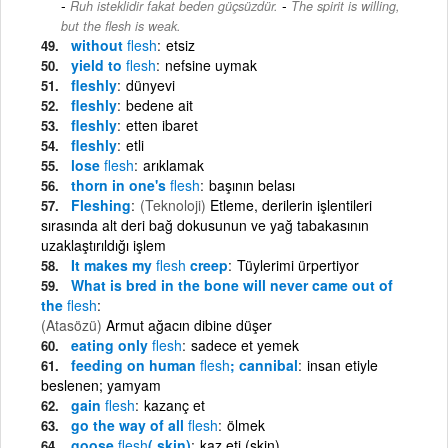
-
Ruh isteklidir fakat beden güçsüzdür.
The spirit is willing,
but the flesh is weak.
without
flesh
etsiz
yield to
flesh
nefsine uymak
fleshly
dünyevi
fleshly
bedene ait
fleshly
etten ibaret
fleshly
etli
lose
flesh
arıklamak
thorn in one's
flesh
başının belası
Fleshing
(Teknoloji)
Etleme, derilerin işlentileri
sırasında alt deri bağ dokusunun ve yağ tabakasının
uzaklaştırıldığı işlem
It makes my
flesh
creep
Tüylerimi ürpertiyor
What is bred in the bone will never came out of
the
flesh
(Atasözü)
Armut ağacın dibine düşer
eating only
flesh
sadece et yemek
feeding on human
flesh
; cannibal
insan etiyle
beslenen; yamyam
gain
flesh
kazanç et
go the way of all
flesh
ölmek
goose
flesh
( skin)
kaz eti (skin)