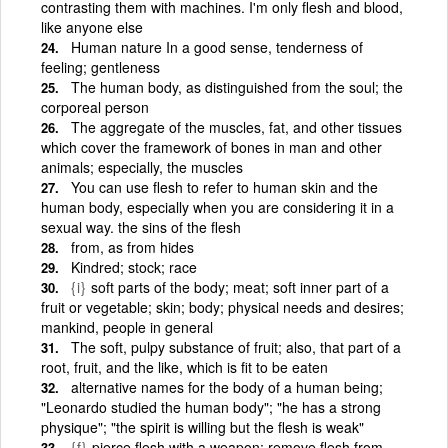
contrasting them with machines. I'm only flesh and blood,
like anyone else
Human nature In a good sense, tenderness of
feeling; gentleness
The human body, as distinguished from the soul; the
corporeal person
The aggregate of the muscles, fat, and other tissues
which cover the framework of bones in man and other
animals; especially, the muscles
You can use flesh to refer to human skin and the
human body, especially when you are considering it in a
sexual way. the sins of the flesh
from, as from hides
Kindred; stock; race
{i}
soft parts of the body; meat; soft inner part of a
fruit or vegetable; skin; body; physical needs and desires;
mankind, people in general
The soft, pulpy substance of fruit; also, that part of a
root, fruit, and the like, which is fit to be eaten
alternative names for the body of a human being;
"Leonardo studied the human body"; "he has a strong
physique"; "the spirit is willing but the flesh is weak"
{f}
pierce flesh with a weapon; remove flesh from