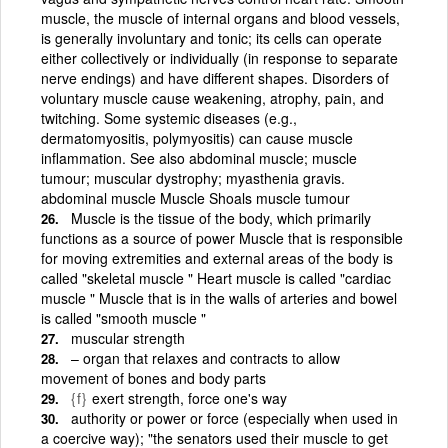
muscle, the muscle of internal organs and blood vessels,
is generally involuntary and tonic; its cells can operate
either collectively or individually (in response to separate
nerve endings) and have different shapes. Disorders of
voluntary muscle cause weakening, atrophy, pain, and
twitching. Some systemic diseases (e.g.,
dermatomyositis, polymyositis) can cause muscle
inflammation. See also abdominal muscle; muscle
tumour; muscular dystrophy; myasthenia gravis.
abdominal muscle Muscle Shoals muscle tumour
Muscle is the tissue of the body, which primarily
functions as a source of power Muscle that is responsible
for moving extremities and external areas of the body is
called "skeletal muscle " Heart muscle is called "cardiac
muscle " Muscle that is in the walls of arteries and bowel
is called "smooth muscle "
muscular strength
– organ that relaxes and contracts to allow
movement of bones and body parts
{f}
exert strength, force one's way
authority or power or force (especially when used in
a coercive way); "the senators used their muscle to get