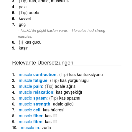
(Tıp)
Kas, adale, musculus
pazı
(Tıp)
adele
kuvvet
güç
-
Herkül'ün güçlü kasları vardı.
Hercules had strong
muscles.
{i}
kas gücü
kaşın
Relevante Übersetzungen
muscle
contraction
(Tıp)
kas kontraksiyonu
muscle
fatigue
(Tıp)
kas yorgunluğu
muscle
pain
(Tıp)
adale ağrısı
muscle
relaxation
kas gevşekliği
muscle
spasm
(Tıp)
kas spazmı
muscle
strength
adale gücü
muscle
cell
kas hücresi
muscle
fiber
kas lifi
muscle
fibre
kas lifi
muscle
in
zorla