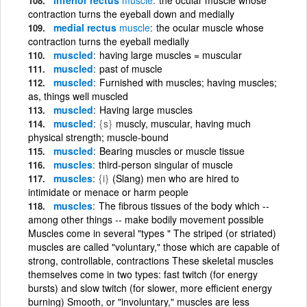
contraction turns the eyeball down and medially
medial rectus
muscle
the ocular muscle whose
contraction turns the eyeball medially
muscled
having large muscles = muscular
muscled
past of muscle
muscled
Furnished with muscles; having muscles;
as, things well muscled
muscled
Having large muscles
muscled
{s}
muscly, muscular, having much
physical strength; muscle-bound
muscled
Bearing muscles or muscle tissue
muscles
third-person singular of muscle
muscles
{i}
(Slang) men who are hired to
intimidate or menace or harm people
muscles
The fibrous tissues of the body which --
among other things -- make bodily movement possible
Muscles come in several "types " The striped (or striated)
muscles are called "voluntary," those which are capable of
strong, controllable, contractions These skeletal muscles
themselves come in two types: fast twitch (for energy
bursts) and slow twitch (for slower, more efficient energy
burning) Smooth, or "involuntary," muscles are less