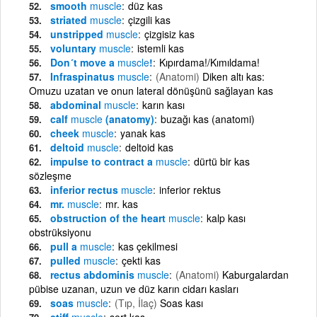
smooth
muscle
düz kas
striated
muscle
çizgili kas
unstripped
muscle
çizgisiz kas
voluntary
muscle
istemli kas
Don´t move a
muscle
!
Kıpırdama!/Kımıldama!
Infraspinatus
muscle
(Anatomi)
Diken altı kas:
Omuzu uzatan ve onun lateral dönüşünü sağlayan kas
abdominal
muscle
karın kası
calf
muscle
(anatomy)
buzağı kas (anatomi)
cheek
muscle
yanak kas
deltoid
muscle
deltoid kas
impulse to contract a
muscle
dürtü bir kas
sözleşme
inferior rectus
muscle
inferior rektus
mr.
muscle
mr. kas
obstruction of the heart
muscle
kalp kası
obstrüksiyonu
pull a
muscle
kas çekilmesi
pulled
muscle
çekti kas
rectus abdominis
muscle
(Anatomi)
Kaburga­lardan
pübise uzanan, uzun ve düz karın cidarı kasları
soas
muscle
(Tıp, İlaç)
Soas kası
stiff
muscle
sert kas