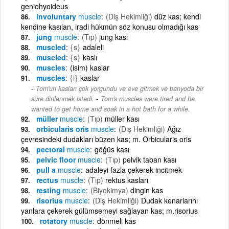
geniohyoideus
involuntary
muscle
(Diş Hekimliği)
düz kas; kendi
kendine kasılan, iradi hükmün söz konusu olmadığı kas
jung
muscle
(Tıp)
jung kası
muscled
{s}
adaleli
muscled
{s}
kaslı
muscles
(isim) kaslar
muscles
{i}
kaslar
Tom'un kasları çok yorgundu ve eve gitmek ve banyoda bir
-
süre dinlenmek istedi.
Tom's muscles were tired and he
wanted to get home and soak in a hot bath for a while.
müller
muscle
(Tıp)
müller kası
orbicularis oris
muscle
(Diş Hekimliği)
Ağız
çevresindeki dudakları büzen kas; m. Orbicularis oris
pectoral
muscle
göğüs kası
pelvic floor
muscle
(Tıp)
pelvik taban kası
pull a
muscle
adaleyi fazla çekerek incitmek
rectus
muscle
(Tıp)
rektus kasları
resting
muscle
(Biyokimya)
dingin kas
risorius
muscle
(Diş Hekimliği)
Dudak kenarlarını
yanlara çekerek gülümsemeyi sağlayan kas; m.risorius
rotatory
muscle
dönmeli kas