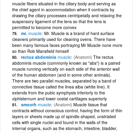
muscle fibers situated in the ciliary body and serving as
the chief agent in accommodation when it contracts by
drawing the ciliary processes centripetally and relaxing the
suspensory ligament of the lens so that the lens is
permitted to become more convex
mr.
muscle
Mr. Muscle is a brand of hard surface
cleaners primarily used for cleaning ovens. There have
been many famous faces portraying Mr Muscle none more
so than Rob Mansfield himself
rectus abdominis
muscle
(Anatomi)
The rectus
abdominis muscle (commonly known as "abs") is a paired
muscle running vertically on each side of the anterior wall
of the human abdomen (and in some other animals).
There are two parallel muscles, separated by a band of
connective tissue called the linea alba (white line). It
extends from the pubic symphysis inferiorly to the
xiphisternum and lower costal cartilages superiorly
smooth
muscle
(Anatomi)
Muscle tissue that
contracts without conscious control, having the form of thin
layers or sheets made up of spindle-shaped, unstriated
cells with single nuclei and found in the walls of the
internal organs, such as the stomach, intestine, bladder,