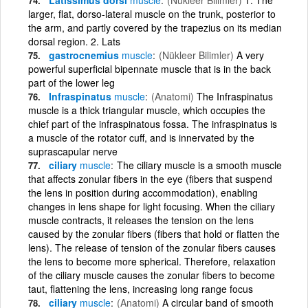
larger, flat, dorso-lateral muscle on the trunk, posterior to
the arm, and partly covered by the trapezius on its median
dorsal region. 2. Lats
gastrocnemius
muscle
(Nükleer Bilimler)
A very
powerful superficial bipennate muscle that is in the back
part of the lower leg
Infraspinatus
muscle
(Anatomi)
The Infraspinatus
muscle is a thick triangular muscle, which occupies the
chief part of the infraspinatous fossa. The infraspinatus is
a muscle of the rotator cuff, and is innervated by the
suprascapular nerve
ciliary
muscle
The ciliary muscle is a smooth muscle
that affects zonular fibers in the eye (fibers that suspend
the lens in position during accommodation), enabling
changes in lens shape for light focusing. When the ciliary
muscle contracts, it releases the tension on the lens
caused by the zonular fibers (fibers that hold or flatten the
lens). The release of tension of the zonular fibers causes
the lens to become more spherical. Therefore, relaxation
of the ciliary muscle causes the zonular fibers to become
taut, flattening the lens, increasing long range focus
ciliary
muscle
(Anatomi)
A circular band of smooth