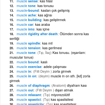
muscle
sense
kas hissi
muscle
tone
kas tonusu
muscle
-bound
kasları çok gelişmiş
muscle
ache
kas ağrısı
muscle
building
kas geliştirmek
muscle
car
kas araba
muscle
into
kas içine
muscle
rigidity after death
Ölümden sonra kas
sertliği
muscle
spindle
kas mil
muscle
tension
kas gerilmesi
muscle
tone
(Tıp, İlaç)
Kas tonusu. (eşanlam:
muscular tonus)
muscle
bound
kaslı
muscle
exercise
adele çalışması
muscle
in
(Fiili Deyim )
zorla girmek
muscle
in on
(deyim)
muscle in on sth. [kd] zorla
girmek
muscle
of diaphragm
(Anatomi)
diyafram kası
muscle
out
(Fiili Deyim )
dışarı atmak
muscle
relaxant
(Tıp)
miyorezolütif
muscle
spastici
(Tıp)
kas spastisitesi
muscle
spasticity
(Tıp)
kas spastisitesi