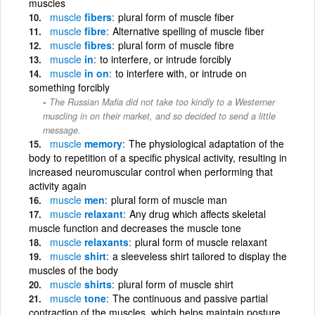
muscles
muscle
fibers
plural form of muscle fiber
muscle
fibre
Alternative spelling of muscle fiber
muscle
fibres
plural form of muscle fibre
muscle
in
to interfere, or intrude forcibly
muscle
in on
to interfere with, or intrude on
something forcibly
The Russian Mafia did not take too kindly to a Westerner
muscling in on their market, and so decided to send a little
message.
muscle
memory
The physiological adaptation of the
body to repetition of a specific physical activity, resulting in
increased neuromuscular control when performing that
activity again
muscle
men
plural form of muscle man
muscle
relaxant
Any drug which affects skeletal
muscle function and decreases the muscle tone
muscle
relaxants
plural form of muscle relaxant
muscle
shirt
a sleeveless shirt tailored to display the
muscles of the body
muscle
shirts
plural form of muscle shirt
muscle
tone
The continuous and passive partial
contraction of the muscles, which helps maintain posture