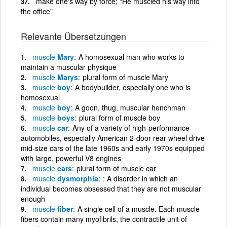
make one's way by force; "He muscled his way into
the office"
Relevante Übersetzungen
muscle
Mary
A homosexual man who works to
maintain a muscular physique
muscle
Marys
plural form of muscle Mary
muscle
boy
A bodybuilder, especially one who is
homosexual
muscle
boy
A goon, thug, muscular henchman
muscle
boys
plural form of muscle boy
muscle
car
Any of a variety of high-performance
automobiles, especially American 2-door rear wheel drive
mid-size cars of the late 1960s and early 1970s equipped
with large, powerful V8 engines
muscle
cars
plural form of muscle car
muscle
dysmorphia
: A disorder in which an
individual becomes obsessed that they are not muscular
enough
muscle
fiber
A single cell of a muscle. Each muscle
fibers contain many myofibrils, the contractile unit of