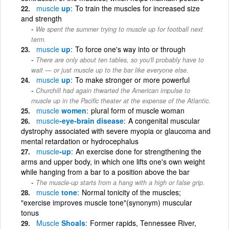
muscle
up
To train the muscles for increased size
and strength
We spent the summer trying to muscle up for football next
term.
muscle
up
To force one's way into or through
There are only about ten tables, so you'll probably have to
wait — or just muscle up to the bar like everyone else.
muscle
up
To make stronger or more powerful
Churchill had again thwarted the American impulse to
muscle up in the Pacific theater at the expense of the Atlantic.
muscle
women
plural form of muscle woman
muscle
-eye-brain disease
A congenital muscular
dystrophy associated with severe myopia or glaucoma and
mental retardation or hydrocephalus
muscle
-up
An exercise done for strengthening the
arms and upper body, in which one lifts one's own weight
while hanging from a bar to a position above the bar
The muscle-up starts from a hang with a high or false grip.
muscle
tone
Normal tonicity of the muscles;
"exercise improves muscle tone"(synonym) muscular
tonus
Muscle
Shoals
Former rapids, Tennessee River,