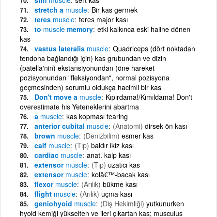
stretch a
muscle
Bir kas germek
teres
muscle
teres major kası
to
muscle
memory
etki kalkınca eski haline dönen
kas
vastus lateralis
muscle
Quadriceps (dört noktadan
tendona bağlandığı için) kas grubundan ve dizin
(patella'nin) ekstansiyonundan (öne hareket
pozisyonundan "fleksiyondan", normal pozisyona
geçmesinden) sorumlu oldukça hacimli bir kas
Don't move a
muscle
Kıpırdama!/Kımıldama! Don't
overestimate his Yeteneklerini abartma
a
muscle
kas kopması tearing
anterior cubital
muscle
(Anatomi)
dirsek ön kası
brown
muscle
(Denizbilim)
esmer kas
calf
muscle
(Tıp)
baldır ikiz kası
cardiac
muscle
anat. kalp kası
extensor
muscle
(Tıp)
uzatıcı kas
extensor
muscle
kolâ€™-bacak kası
flexor
muscle
(Arılık)
bükme kası
flight
muscle
(Arılık)
uçma kası
geniohyoid
muscle
(Diş Hekimliği)
yutkunurken
hyoid kemiği yükselten ve ileri çıkartan kas; musculus