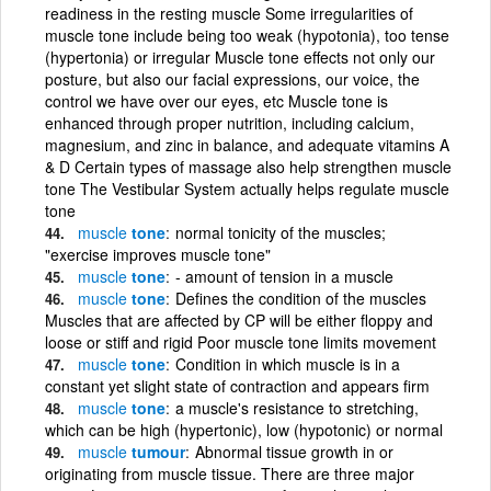
readiness in the resting muscle Some irregularities of
muscle tone include being too weak (hypotonia), too tense
(hypertonia) or irregular Muscle tone effects not only our
posture, but also our facial expressions, our voice, the
control we have over our eyes, etc Muscle tone is
enhanced through proper nutrition, including calcium,
magnesium, and zinc in balance, and adequate vitamins A
& D Certain types of massage also help strengthen muscle
tone The Vestibular System actually helps regulate muscle
tone
muscle
tone
normal tonicity of the muscles;
"exercise improves muscle tone"
muscle
tone
- amount of tension in a muscle
muscle
tone
Defines the condition of the muscles
Muscles that are affected by CP will be either floppy and
loose or stiff and rigid Poor muscle tone limits movement
muscle
tone
Condition in which muscle is in a
constant yet slight state of contraction and appears firm
muscle
tone
a muscle's resistance to stretching,
which can be high (hypertonic), low (hypotonic) or normal
muscle
tumour
Abnormal tissue growth in or
originating from muscle tissue. There are three major