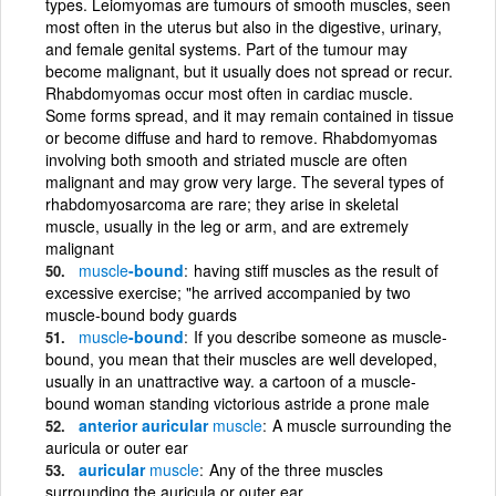
types. Leiomyomas are tumours of smooth muscles, seen
most often in the uterus but also in the digestive, urinary,
and female genital systems. Part of the tumour may
become malignant, but it usually does not spread or recur.
Rhabdomyomas occur most often in cardiac muscle.
Some forms spread, and it may remain contained in tissue
or become diffuse and hard to remove. Rhabdomyomas
involving both smooth and striated muscle are often
malignant and may grow very large. The several types of
rhabdomyosarcoma are rare; they arise in skeletal
muscle, usually in the leg or arm, and are extremely
malignant
muscle
-bound
having stiff muscles as the result of
excessive exercise; "he arrived accompanied by two
muscle-bound body guards
muscle
-bound
If you describe someone as muscle-
bound, you mean that their muscles are well developed,
usually in an unattractive way. a cartoon of a muscle-
bound woman standing victorious astride a prone male
anterior auricular
muscle
A muscle surrounding the
auricula or outer ear
auricular
muscle
Any of the three muscles
surrounding the auricula or outer ear