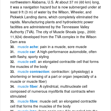
northwestern Alabama, U.S. At about 37 mi (60 km) long,
it was a navigation hazard but is now submerged under at
least 9 ft (3 m) of water by the Wilson, Wheeler, and
Pickwick Landing dams, which completely eliminated the
rapids. Manufacturing plants and hydroelectric power
facilities are administered by the Tennessee Valley
Authority (TVA). The city of Muscle Shoals (pop., 2000:
11,924) developed from the TVA complex in the Wilson
Dam area
muscle
ache
pain in a muscle, sore muscle
muscle
car
A high-performance automobile, often
with flashy, sporty styling
muscle
cell
an elongated contractile cell that forms
the muscles of the body
muscle
contraction
contraction: (physiology) a
shortening or tensing of a part or organ (especially of a
muscle or muscle fiber)
muscle
fiber
A cylindrical, multinucleate cell
composed of numerous myofibrils that contracts when
stimulated
muscle
fibre
muscle cell: an elongated contractile
cell that forms the muscles of the body
muscle
into
force one's way; "He muscled into the