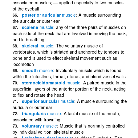
associated muscles; — applied especially to two muscles
of the eyeball
posterior auricular
muscle
A muscle surrounding
the auricula or outer ear
scalene
muscle
any of the three pairs of muscles on
each side of the neck that are involved in moving the neck,
and in breathing
skeletal
muscle
The voluntary muscle of
vertebrates, which is striated and anchored by tendons to
bone and is used to effect skeletal movement such as
locomotion
smooth
muscle
Involuntary muscle which is found
within the intestines, throat, uterus, and blood vessel walls
sternocleidomastoid
muscle
A paired muscle in the
superficial layers of the anterior portion of the neck, acting
to flex and rotate the head
superior auricular
muscle
A muscle surrounding the
auricula or outer ear
triangularis
muscle
A facial muscle of the mouth,
associated with frowning
voluntary
muscle
Muscle that is normally controlled
by individual volition; skeletal muscle
Latissimus dorsi
muscle
(Nükleer Bilimler)
1. The