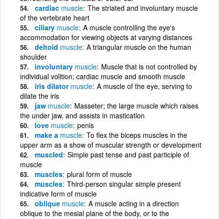
cardiac
muscle
The striated and involuntary muscle
of the vertebrate heart
ciliary
muscle
A muscle controlling the eye's
accommodation for viewing objects at varying distances
deltoid
muscle
A triangular muscle on the human
shoulder
involuntary
muscle
Muscle that is not controlled by
individual volition; cardiac muscle and smooth muscle
iris dilator
muscle
A muscle of the eye, serving to
dilate the iris
jaw
muscle
Masseter; the large muscle which raises
the under jaw, and assists in mastication
love
muscle
penis
make a
muscle
To flex the biceps muscles in the
upper arm as a show of muscular strength or development
muscled
Simple past tense and past participle of
muscle
muscles
plural form of muscle
muscles
Third-person singular simple present
indicative form of muscle
oblique
muscle
A muscle acting in a direction
oblique to the mesial plane of the body, or to the