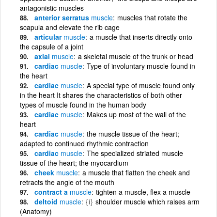
antagonistic muscles
anterior serratus
muscle
muscles that rotate the
scapula and elevate the rib cage
articular
muscle
a muscle that inserts directly onto
the capsule of a joint
axial
muscle
a skeletal muscle of the trunk or head
cardiac
muscle
Type of involuntary muscle found in
the heart
cardiac
muscle
A special type of muscle found only
in the heart It shares the characteristics of both other
types of muscle found in the human body
cardiac
muscle
Makes up most of the wall of the
heart
cardiac
muscle
the muscle tissue of the heart;
adapted to continued rhythmic contraction
cardiac
muscle
The specialized striated muscle
tissue of the heart; the myocardium
cheek
muscle
a muscle that flatten the cheek and
retracts the angle of the mouth
contract a
muscle
tighten a muscle, flex a muscle
deltoid
muscle
{i}
shoulder muscle which raises arm
(Anatomy)