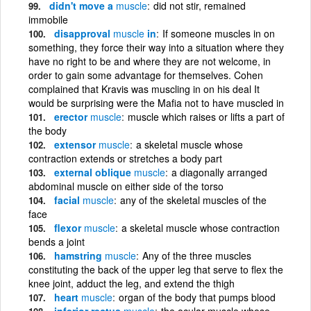
didn't move a
muscle
did not stir, remained
immobile
disapproval
muscle
in
If someone muscles in on
something, they force their way into a situation where they
have no right to be and where they are not welcome, in
order to gain some advantage for themselves. Cohen
complained that Kravis was muscling in on his deal It
would be surprising were the Mafia not to have muscled in
erector
muscle
muscle which raises or lifts a part of
the body
extensor
muscle
a skeletal muscle whose
contraction extends or stretches a body part
external oblique
muscle
a diagonally arranged
abdominal muscle on either side of the torso
facial
muscle
any of the skeletal muscles of the
face
flexor
muscle
a skeletal muscle whose contraction
bends a joint
hamstring
muscle
Any of the three muscles
constituting the back of the upper leg that serve to flex the
knee joint, adduct the leg, and extend the thigh
heart
muscle
organ of the body that pumps blood
inferior rectus
muscle
the ocular muscle whose