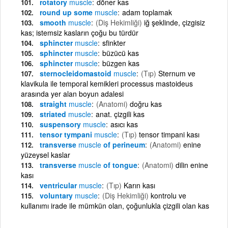
rotatory
muscle
döner kas
round up some
muscle
adam toplamak
smooth
muscle
(Diş Hekimliği)
iğ şeklinde, çizgisiz
kas; istemsiz kasların çoğu bu türdür
sphincter
muscle
sfinkter
sphincter
muscle
büzücü kas
sphincter
muscle
büzgen kas
sternocleidomastoid
muscle
(Tıp)
Sternum ve
klavikula ile temporal kemikleri processus mastoideus
arasında yer alan boyun adalesi
straight
muscle
(Anatomi)
doğru kas
striated
muscle
anat. çizgili kas
suspensory
muscle
asıcı kas
tensor tympani
muscle
(Tıp)
tensor timpani kası
transverse
muscle
of perineum
(Anatomi)
enine
yüzeysel kaslar
transverse
muscle
of tongue
(Anatomi)
dilin enine
kası
ventricular
muscle
(Tıp)
Karın kası
voluntary
muscle
(Diş Hekimliği)
kontrolu ve
kullanımı irade ile mümkün olan, çoğunlukla çizgili olan kas