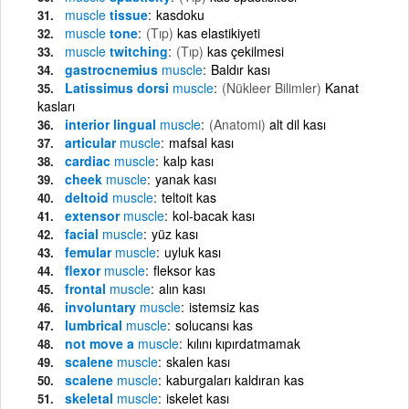
muscle
tissue
kasdoku
muscle
tone
(Tıp)
kas elastikiyeti
muscle
twitching
(Tıp)
kas çekilmesi
gastrocnemius
muscle
Baldır kası
Latissimus dorsi
muscle
(Nükleer Bilimler)
Kanat
kasları
interior lingual
muscle
(Anatomi)
alt dil kası
articular
muscle
mafsal kası
cardiac
muscle
kalp kası
cheek
muscle
yanak kası
deltoid
muscle
teltoit kas
extensor
muscle
kol-bacak kası
facial
muscle
yüz kası
femular
muscle
uyluk kası
flexor
muscle
fleksor kas
frontal
muscle
alın kası
involuntary
muscle
istemsiz kas
lumbrical
muscle
solucansı kas
not move a
muscle
kılını kıpırdatmamak
scalene
muscle
skalen kası
scalene
muscle
kaburgaları kaldıran kas
skeletal
muscle
iskelet kası