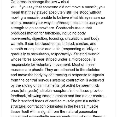
Congress to change the law = clout
If you say that someone did not move a muscle, you
mean that they stayed absolutely still. He stood without
moving a muscle, unable to believe what his eyes saw so
plainly. muscle your way into/through etc sth to use your
strength to go somewhere. Contractile tissue that
produces motion for functions, including body
movements, digestion, focusing, circulation, and body
warmth. It can be classified as striated, cardiac, and
smooth or as phasic and tonic (responding quickly or
gradually to stimulation, respectively). Striated muscle,
whose fibres appear striped under a microscope, is
responsible for voluntary movement. Most of these
muscles are phasic. They are attached to the skeleton
and move the body by contracting in response to signals
from the central nervous system; contraction is achieved
by the sliding of thin filaments (of actin) between thick
ones (of myosin); stretch receptors in the tissue provide
feedback, allowing smooth motion and fine motor control.
The branched fibres of cardiac muscle give it a netlike
structure; contraction originates in the heart's muscle
tissue itself with a signal from the natural pacemaker;
vagus and sympathetic nerves control heart rate. Smooth