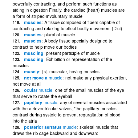
powerfully contracting, and perform such functions as
aiding in digestion Finally, the cardiac (heart) muscles are
a form of striped-involuntary muscle
muscles
A tissue composed of fibers capable of
contracting and relaxing to effect bodily movement (Dict)
muscles
plural of muscle
muscles
A body tissue specially designed to
contract to help move our bodies
muscling
present participle of muscle
muscling
Exhibition or representation of the
muscles
muscly
{s}
muscular, having muscles
not move a
muscle
not make any physical exertion,
not move at all
ocular
muscle
one of the small muscles of the eye
that serve to rotate the eyeball
papillary
muscle
any of several muscles associated
with the atrioventricular valves; "the papillary muscles
contract during systole to prevent regurgitation of blood
into the atria
posterior serratus
muscle
skeletal muscle that
draws the rib cage backward and downward