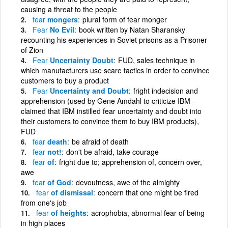
causing a threat to the people
fear
mongers
plural form of fear monger
Fear
No Evil
book written by Natan Sharansky
recounting his experiences in Soviet prisons as a Prisoner
of Zion
Fear
Uncertainty Doubt
FUD, sales technique in
which manufacturers use scare tactics in order to convince
customers to buy a product
Fear
Uncertainty and Doubt
fright indecision and
apprehension (used by Gene Amdahl to criticize IBM -
claimed that IBM instilled fear uncertainty and doubt into
their customers to convince them to buy IBM products),
FUD
fear
death
be afraid of death
fear
not!
don't be afraid, take courage
fear
of
fright due to; apprehension of, concern over,
awe
fear
of God
devoutness, awe of the almighty
fear
of dismissal
concern that one might be fired
from one's job
fear
of heights
acrophobia, abnormal fear of being
in high places