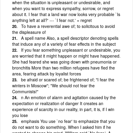
when the situation is unpleasant or undesirable, and
when you want to express sympathy, sorrow, or regret
about it. I fear that a land war now looks very probable `Is
anything left at all?' --- `I fear not.' = regret
To have a reverential awe of; to solicitous to avoid
the displeasure of
A spell name Also, a spell descriptor denoting spells
that induce any of a variety of fear effects in the subject
If you fear something unpleasant or undesirable, you
are worried that it might happen or might have happened.
She had feared she was going down with pneumonia or
bronchitis More than two million refugees have fled the
area, fearing attack by loyalist forces
be afraid or scared of; be frightened of; "I fear the
winters in Moscow"; "We should not fear the
Communists!"
n An emotion of alarm and agitation caused by the
expectation or realization of danger It creates an
experience of scarcity in our reality, in part, it is, if I win
you lose
emphasis You use `no fear' to emphasize that you
do not want to do something. When I asked him if he
wanted to change his mind, William said `No fear.'. A