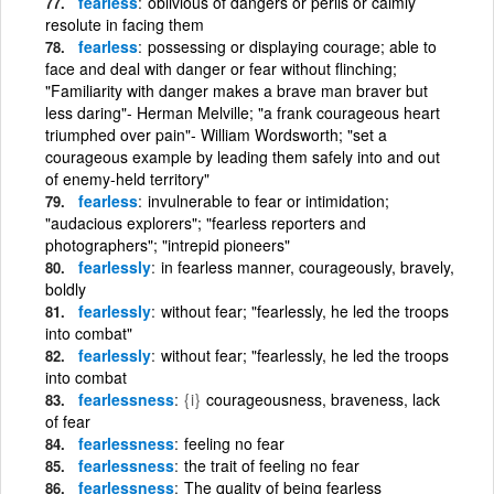
fearless
oblivious of dangers or perils or calmly
resolute in facing them
fearless
possessing or displaying courage; able to
face and deal with danger or fear without flinching;
"Familiarity with danger makes a brave man braver but
less daring"- Herman Melville; "a frank courageous heart
triumphed over pain"- William Wordsworth; "set a
courageous example by leading them safely into and out
of enemy-held territory"
fearless
invulnerable to fear or intimidation;
"audacious explorers"; "fearless reporters and
photographers"; "intrepid pioneers"
fearlessly
in fearless manner, courageously, bravely,
boldly
fearlessly
without fear; "fearlessly, he led the troops
into combat"
fearlessly
without fear; "fearlessly, he led the troops
into combat
fearlessness
{i}
courageousness, braveness, lack
of fear
fearlessness
feeling no fear
fearlessness
the trait of feeling no fear
fearlessness
The quality of being fearless