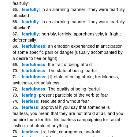
fearfully"
fearfully
in an alarming manner; "they were fearfully
attacked
fearfully
in an alarming manner; "they were fearfully
attacked"
fearfully
horribly, terribly; apprehensively, in fright;
deferentially
fearfulness
an emotion experienced in anticipation
of some specific pain or danger (usually accompanied by
a desire to flee or fight)
fearfulness
the trait of being afraid
fearfulness
The state of being fearful
fearfulness
{i}
state of being afraid; terribleness,
awfulness, dreadfulness
fearfulness
The quality of being fearful
fearing
present participle of the verb to fear
fearless
resolute and without fear
fearless
approval If you say that someone is
fearless, you mean that they are not afraid at all, and you
admire them for this. his fearless campaigning for racial
justice. not afraid of anything
fearless
{s}
bold, courageous, unafraid