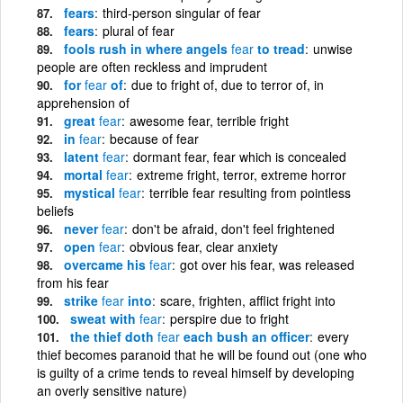
fears
third-person singular of fear
fears
plural of fear
fools rush in where angels
fear
to tread
unwise
people are often reckless and imprudent
for
fear
of
due to fright of, due to terror of, in
apprehension of
great
fear
awesome fear, terrible fright
in
fear
because of fear
latent
fear
dormant fear, fear which is concealed
mortal
fear
extreme fright, terror, extreme horror
mystical
fear
terrible fear resulting from pointless
beliefs
never
fear
don't be afraid, don't feel frightened
open
fear
obvious fear, clear anxiety
overcame his
fear
got over his fear, was released
from his fear
strike
fear
into
scare, frighten, afflict fright into
sweat with
fear
perspire due to fright
the thief doth
fear
each bush an officer
every
thief becomes paranoid that he will be found out (one who
is guilty of a crime tends to reveal himself by developing
an overly sensitive nature)