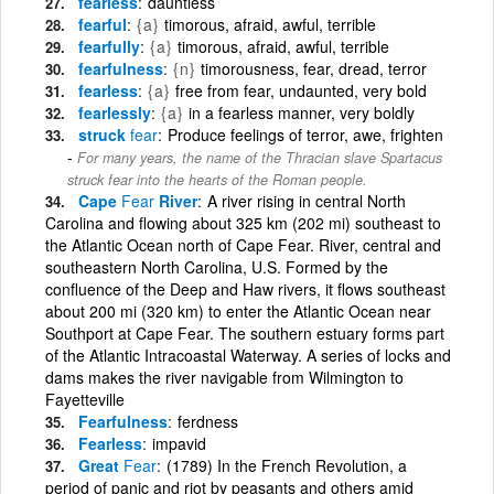
fearless
dauntless
fearful
{a}
timorous, afraid, awful, terrible
fearfully
{a}
timorous, afraid, awful, terrible
fearfulness
{n}
timorousness, fear, dread, terror
fearless
{a}
free from fear, undaunted, very bold
fearlessly
{a}
in a fearless manner, very boldly
struck
fear
Produce feelings of terror, awe, frighten
For many years, the name of the Thracian slave Spartacus
struck fear into the hearts of the Roman people.
Cape
Fear
River
A river rising in central North
Carolina and flowing about 325 km (202 mi) southeast to
the Atlantic Ocean north of Cape Fear. River, central and
southeastern North Carolina, U.S. Formed by the
confluence of the Deep and Haw rivers, it flows southeast
about 200 mi (320 km) to enter the Atlantic Ocean near
Southport at Cape Fear. The southern estuary forms part
of the Atlantic Intracoastal Waterway. A series of locks and
dams makes the river navigable from Wilmington to
Fayetteville
Fearfulness
ferdness
Fearless
impavid
Great
Fear
(1789) In the French Revolution, a
period of panic and riot by peasants and others amid