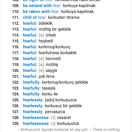
be seized with
fear
korkuya kapılmak
be taken with
fear
korkuya kapılmak
chill of
fear
korkudan titreme
fearful
ödleklik
fearful
müthiş bir şekilde
fearful
{s}
ürkek
fearful
heybetli
fearful
korkmuş/korkunç
fearful
fearfulness korkaklık
fearful
{s}
hürmetli
fearful
{s}
müthiş
fearful
{s}
saygılı
fearful
çok fena
fearfully
korkmuş/korkunç şekilde
fearfully
tasayla
fearfully
korku ile
fearlessly
[adv] korkusuzca
fearlessly
korkusuz bir şekilde
fearlessly
pervasızca
fearlessness
{i}
cesaret
fearlessness
{i}
korkusuzluk
-
Korkusuzluk dışında korkacak bir şey yok.
There is nothing