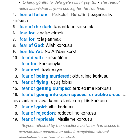
-
Korkunç gürültü ilk defa gelen birini şaşırttı.
The fearful
noise astonished anyone coming for the first time.
fear
of failure
(Pisikoloji, Ruhbilim)
başarısızlık
korkusu
fear
of the dark
karanlıktan korkmak
fear
for
endişe etmek
fear
for
telaşlanmak
fear
of God
Allah korkusu
fear
No Art
No Art'dan kork!
fear
death
korku ölüm
fear
for
korkusuyla
fear
not!
korkmayın!
fear
of being murdered
öldürülme korkusu
fear
of flying
uçuş fobisi
fear
of getting dumped
terk edilme korkusu
fear
of going into open spaces, or public areas
a
çık alanlarda veya kamu alanlarına gidiş korkusu
fear
of gold
altın korkusu
fear
of rejection
reddedilme korkusu
fear
of reprisals
Misilleme korkusu
Anyone affected by the supplier’s activities has access to
communicate concerns or submit complaints without
discrimination or fear of reprisals.