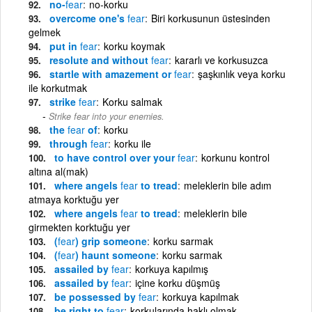
no-
fear
no-korku
overcome one's
fear
Biri korkusunun üstesinden
gelmek
put in
fear
korku koymak
resolute and without
fear
kararlı ve korkusuzca
startle with amazement or
fear
şaşkınlık veya korku
ile korkutmak
strike
fear
Korku salmak
Strike fear into your enemies.
the
fear
of
korku
through
fear
korku ile
to have control over your
fear
korkunu kontrol
altına al(mak)
where angels
fear
to tread
meleklerin bile adım
atmaya korktuğu yer
where angels
fear
to tread
meleklerin bile
girmekten korktuğu yer
(
fear
) grip someone
korku sarmak
(
fear
) haunt someone
korku sarmak
assailed by
fear
korkuya kapılmış
assailed by
fear
içine korku düşmüş
be possessed by
fear
korkuya kapılmak
be right to
fear
korkularında haklı olmak