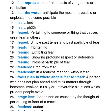
fear
reprisals
be afraid of acts of vengeance or
retribution
fear
the worst
anticipate the most unfavorable or
unpleasant outcome possible
fear
.
ferd
fear
.
ph33r
feared
Pertaining to someone or thing that causes
great fear in others
feared
Simple past tense and past participle of fear
fearful
frightening
fearing
Exhibiting fear
fearing
Showing profound respect or deference
fearing
Present participle of fear
fearless
Free from fear
fearlessly
In a fearless manner; without fear
fools rush in where angels
fear
to tread
A person
who does not plan ahead and think matters through
becomes involved in risky or unfavorable situations which
prudent people avoid
stage
fear
fear or tension caused by the thought of
performing in front of a crowd
fearless
audacious