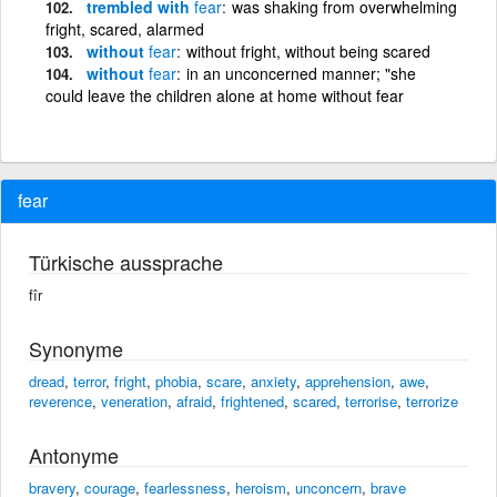
trembled with
fear
was shaking from overwhelming
fright, scared, alarmed
without
fear
without fright, without being scared
without
fear
in an unconcerned manner; "she
could leave the children alone at home without fear
fear
Türkische aussprache
fîr
Synonyme
dread
,
terror
,
fright
,
phobia
,
scare
,
anxiety
,
apprehension
,
awe
,
reverence
,
veneration
,
afraid
,
frightened
,
scared
,
terrorise
,
terrorize
Antonyme
bravery
,
courage
,
fearlessness
,
heroism
,
unconcern
,
brave