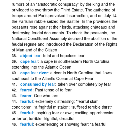
rumors of an "aristocratic conspiracy" by the king and the
privileged to overthrow the Third Estate. The gathering of
troops around Paris provoked insurrection, and on July 14
the Parisian rabble seized the Bastille. In the provinces the
peasants rose against their lords, attacking châteaux and
destroying feudal documents. To check the peasants, the
National Constituent Assembly decreed the abolition of the
feudal regime and introduced the Declaration of the Rights
of Man and of the Citizen
abject
fear
total and hopeless fear
cape
fear
a cape in southeastern North Carolina
extending into the Atlantic Ocean
cape
fear
river
a river in North Carolina that flows
southeast to the Atlantic Ocean at Cape Fear
consumed by
fear
taken over completely by fear
feared
Past tense of to fear
fearer
One who fars
fearful
extremely distressing; "fearful slum
conditions"; "a frightful mistake"; "suffered terrible thirst"
fearful
Inspiring fear or awe; exciting apprehension
or terror; terrible; frightful; dreadful
fearful
experiencing or showing fear; "a fearful