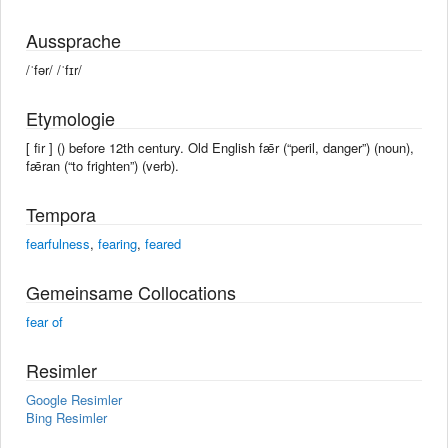
Aussprache
/ˈfər/ /ˈfɪr/
Etymologie
[ fir ] () before 12th century. Old English fǣr (“peril, danger”) (noun),
fǣran (“to frighten”) (verb).
Tempora
fearfulness
,
fearing
,
feared
Gemeinsame Collocations
fear of
Resimler
Google Resimler
Bing Resimler