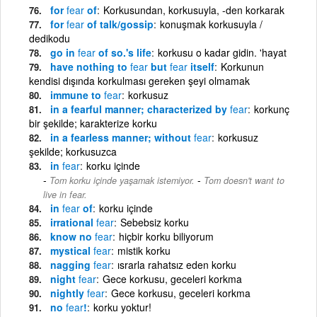
for
fear
of
Korkusundan, korkusuyla, -den korkarak
for
fear
of talk/gossip
konuşmak korkusuyla /
dedikodu
go in
fear
of so.'s life
korkusu o kadar gidin. 'hayat
have nothing to
fear
but
fear
itself
Korkunun
kendisi dışında korkulması gereken şeyi olmamak
immune to
fear
korkusuz
in a fearful manner; characterized by
fear
korkunç
bir şekilde; karakterize korku
in a fearless manner; without
fear
korkusuz
şekilde; korkusuzca
in
fear
korku içinde
-
Tom korku içinde yaşamak istemiyor.
Tom doesn't want to
live in fear.
in
fear
of
korku içinde
irrational
fear
Sebebsiz korku
know no
fear
hiçbir korku biliyorum
mystical
fear
mistik korku
nagging
fear
ısrarla rahatsız eden korku
night
fear
Gece korkusu, geceleri korkma
nightly
fear
Gece korkusu, geceleri korkma
no
fear
!
korku yoktur!