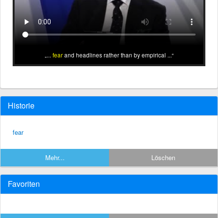
...
fear
and headlines rather than by empirical ...
Historie
fear
Mehr...
Löschen
Favoriten