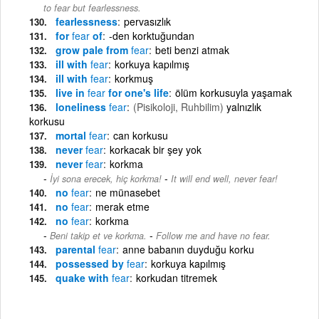
to fear but fearlessness.
fearlessness
pervasızlık
for
fear
of
-den korktuğundan
grow pale from
fear
beti benzi atmak
ill with
fear
korkuya kapılmış
ill with
fear
korkmuş
live in
fear
for one's life
ölüm korkusuyla yaşamak
loneliness
fear
(Pisikoloji, Ruhbilim)
yalnızlık
korkusu
mortal
fear
can korkusu
never
fear
korkacak bir şey yok
never
fear
korkma
-
İyi sona erecek, hiç korkma!
It will end well, never fear!
no
fear
ne münasebet
no
fear
merak etme
no
fear
korkma
-
Beni takip et ve korkma.
Follow me and have no fear.
parental
fear
anne babanın duyduğu korku
possessed by
fear
korkuya kapılmış
quake with
fear
korkudan titremek