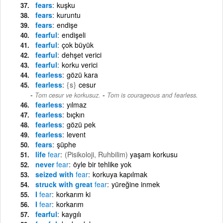
fears
kuşku
fears
kuruntu
fears
endişe
fearful
endişeli
fearful
çok büyük
fearful
dehşet verici
fearful
korku verici
fearless
gözü kara
fearless
{s}
cesur
-
Tom cesur ve korkusuz.
Tom is courageous and fearless.
fearless
yılmaz
fearless
bıçkın
fearless
gözü pek
fearless
levent
fears
şüphe
life
fear
(Pisikoloji, Ruhbilim)
yaşam korkusu
never
fear
öyle bir tehlike yok
seized with
fear
korkuya kapılmak
struck with great
fear
yüreğine inmek
I
fear
korkarım ki
I
fear
korkarım
fearful
kaygılı