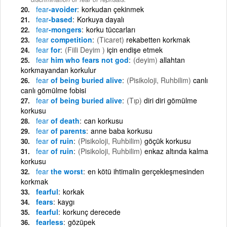
fear
-avoider
korkudan çekinmek
fear
-based
Korkuya dayalı
fear
-mongers
korku tüccarları
fear
competition
(Ticaret)
rekabetten korkmak
fear
for
(Fiili Deyim )
için endişe etmek
fear
him who fears not god
(deyim)
allahtan
korkmayandan korkulur
fear
of being buried alive
(Pisikoloji, Ruhbilim)
canlı
canlı gömülme fobisi
fear
of being buried alive
(Tıp)
diri diri gömülme
korkusu
fear
of death
can korkusu
fear
of parents
anne baba korkusu
fear
of ruin
(Pisikoloji, Ruhbilim)
göçük korkusu
fear
of ruin
(Pisikoloji, Ruhbilim)
enkaz altında kalma
korkusu
fear
the worst
en kötü ihtimalin gerçekleşmesinden
korkmak
fearful
korkak
fears
kaygı
fearful
korkunç derecede
fearless
gözüpek