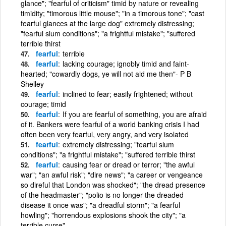
glance"; "fearful of criticism" timid by nature or revealing
timidity; "timorous little mouse"; "in a timorous tone"; "cast
fearful glances at the large dog" extremely distressing;
"fearful slum conditions"; "a frightful mistake"; "suffered
terrible thirst
fearful
terrible
fearful
lacking courage; ignobly timid and faint-
hearted; "cowardly dogs, ye will not aid me then"- P B
Shelley
fearful
inclined to fear; easily frightened; without
courage; timid
fearful
If you are fearful of something, you are afraid
of it. Bankers were fearful of a world banking crisis I had
often been very fearful, very angry, and very isolated
fearful
extremely distressing; "fearful slum
conditions"; "a frightful mistake"; "suffered terrible thirst
fearful
causing fear or dread or terror; "the awful
war"; "an awful risk"; "dire news"; "a career or vengeance
so direful that London was shocked"; "the dread presence
of the headmaster"; "polio is no longer the dreaded
disease it once was"; "a dreadful storm"; "a fearful
howling"; "horrendous explosions shook the city"; "a
terrible curse"