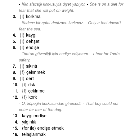
-
Kilo alacağı korkusuyla diyet yapıyor.
She is on a diet for
fear that she will put on weight.
{i}
korkma
-
Sadece bir aptal denizden korkmaz.
Only a fool doesn't
fear the sea.
{i}
kaygı
{i}
dehşet
{i}
endişe
-
Tom'un güvenliği için endişe ediyorum.
I fear for Tom's
safety.
{i}
sıkıntı
{f}
çekinmek
{i}
dert
{i}
risk
{i}
çekinme
{f}
kork
-
O, köpeğin korkusundan giremedi.
That boy could not
enter for fear of the dog.
kaygı endişe
yılgınlık
(for ile) endişe etmek
telaşlanmak