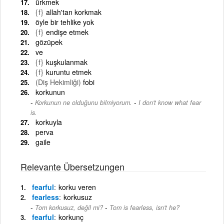
ürkmek
{f}
allah'tan korkmak
öyle bir tehlike yok
{f}
endişe etmek
gözüpek
ve
{f}
kuşkulanmak
{f}
kuruntu etmek
(Diş Hekimliği)
fobi
korkunun
-
Korkunun ne olduğunu bilmiyorum.
I don't know what fear
is.
korkuyla
perva
gaile
Relevante Übersetzungen
fearful
korku veren
fearless
korkusuz
-
Tom korkusuz, değil mi?
Tom is fearless, isn't he?
fearful
korkunç