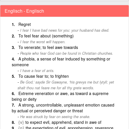
Englisch - Englisch
Regret
I fear I have bad news for you: your husband has died.
To feel fear about (something)
I fear the worst will happen.
To venerate; to feel awe towards
People who fear God can be found in Christian churches.
A phobia, a sense of fear induced by something or
someone
I have a fear of ants.
To cause fear to; to frighten
Be God,’ sayde Sir Gawayne, ‘his grevys me but lytyll; yet
shalt thou nat feare me for all thy grete wordis.
Extreme veneration or awe, as toward a supreme
being or deity
A strong, uncontrollable, unpleasant emotion caused
by actual or perceived danger or threat
He was struck by fear on seeing the snake.
{v}
to expect evil, apprehend, stand in awe of
{n}
the expectation of evil, apprehension, reverence,