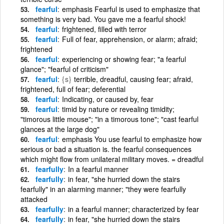
fearful
emphasis Fearful is used to emphasize that
something is very bad. You gave me a fearful shock!
fearful
frightened, filled with terror
fearful
Full of fear, apprehension, or alarm; afraid;
frightened
fearful
experiencing or showing fear; "a fearful
glance"; "fearful of criticism"
fearful
{s}
terrible, dreadful, causing fear; afraid,
frightened, full of fear; deferential
fearful
Indicating, or caused by, fear
fearful
timid by nature or revealing timidity;
"timorous little mouse"; "in a timorous tone"; "cast fearful
glances at the large dog"
fearful
emphasis You use fearful to emphasize how
serious or bad a situation is. the fearful consequences
which might flow from unilateral military moves. = dreadful
fearfully
In a fearful manner
fearfully
in fear, "she hurried down the stairs
fearfully" in an alarming manner; "they were fearfully
attacked
fearfully
in a fearful manner; characterized by fear
fearfully
in fear, "she hurried down the stairs