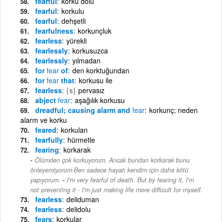
fearful
korku dolu
fearful
korkulu
fearful
dehşetli
fearfulness
korkunçluk
fearless
yürekli
fearlessly
korkusuzca
fearlessly
yılmadan
for
fear
of
den korktuğundan
for
fear
that
korkusu ile
fearless
{s}
pervasız
abject
fear
aşağılık korkusu
dreadful; causing alarm and
fear
korkunç; neden
alarm ve korku
feared
korkulan
fearfully
hürmetle
fearing
korkarak
Ölümden çok korkuyorum. Ancak bundan korkarak bunu
önleyemiyorum-Ben sadece hayatı kendim için daha kötü
-
yapıyorum.
I'm very fearful of death. But by fearing it, I'm
not preventing it - I'm just making life more difficult for myself.
fearless
deliduman
fearless
delidolu
fears
korkular