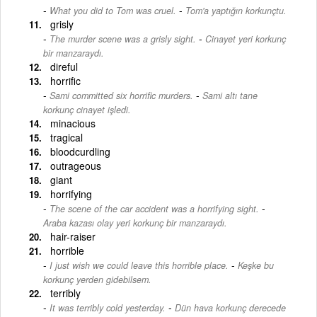
-
What you did to Tom was cruel.
Tom'a yaptığın korkunçtu.
grisly
-
The murder scene was a grisly sight.
Cinayet yeri korkunç
bir manzaraydı.
direful
horrific
-
Sami committed six horrific murders.
Sami altı tane
korkunç cinayet işledi.
minacious
tragical
bloodcurdling
outrageous
giant
horrifying
-
The scene of the car accident was a horrifying sight.
Araba kazası olay yeri korkunç bir manzaraydı.
hair-raiser
horrible
-
I just wish we could leave this horrible place.
Keşke bu
korkunç yerden gidebilsem.
terribly
-
It was terribly cold yesterday.
Dün hava korkunç derecede