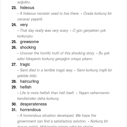
soğuktu.
hideous
-
A hideous monster used to live there.
Orada korkunç bir
canavar yaşardı.
very
-
That day really was very scary.
O gün gerçekten çok
korkunçtu.
grewsome
shocking
-
Uncover the horrific truth of this shocking story.
Bu şok
edici hikayenin korkunç gerçeğini ortaya çıkarın.
tragic
-
Sami died in a terrible tragic way.
Sami korkunç trajik bir
şekilde öldü.
haircurling
hellish
-
Life is more hellish than hell itself.
Yaşam cehennemin
kendisinden daha korkunç.
desperateness
horrendous
A horrendous situation developed. We hope the
-
government can find a satisfactory solution.
Korkunç bir
durum gelişti. Hükümetin tatmin edici bir çözüm