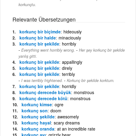
korkunçtu.
Relevante Übersetzungen
korkunç bir biçimde
hideously
korkunç bir halde
minaciously
korkunç bir şekilde
horribly
-
Everything went horribly wrong.
Her şey korkunç bir şekilde
yanlış gitti.
korkunç bir şekilde
appallingly
korkunç bir şekilde
direly
korkunç bir şekilde
terribly
-
I was terribly frightened.
Korkunç bir şekilde korktum.
korkunç bir şekilde
horridly
korkunç derecede büyük
monstrous
korkunç derecede kötü
monstrous
korkunç kimse
ogre
korkunç son
doom
korkunç şekilde
awesomely
korkunç hayal
scary dreams
korkunç oranda
at an incredible rate
korkunç ayı
grizzly bear