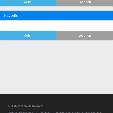
Mehr...
Löschen
Favoriten
Mehr...
Löschen
© 1999-2026 Sesli Sözlük™
20 dilde online sözlük. 20 milyondan fazla sözcük ve anlamı üç farklı aksanda