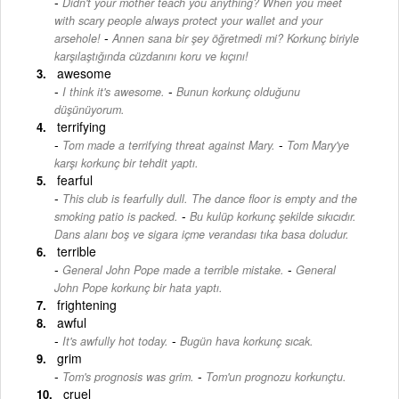
Didn't your mother teach you anything? When you meet
with scary people always protect your wallet and your
-
arsehole!
Annen sana bir şey öğretmedi mi? Korkunç biriyle
karşılaştığında cüzdanını koru ve kıçını!
awesome
-
I think it's awesome.
Bunun korkunç olduğunu
düşünüyorum.
terrifying
-
Tom made a terrifying threat against Mary.
Tom Mary'ye
karşı korkunç bir tehdit yaptı.
fearful
This club is fearfully dull. The dance floor is empty and the
-
smoking patio is packed.
Bu kulüp korkunç şekilde sıkıcıdır.
Dans alanı boş ve sigara içme verandası tıka basa doludur.
terrible
-
General John Pope made a terrible mistake.
General
John Pope korkunç bir hata yaptı.
frightening
awful
-
It's awfully hot today.
Bugün hava korkunç sıcak.
grim
-
Tom's prognosis was grim.
Tom'un prognozu korkunçtu.
cruel