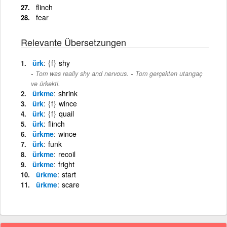
flinch
fear
Relevante Übersetzungen
ürk
{f}
shy
-
Tom was really shy and nervous.
Tom gerçekten utangaç
ve ürkekti.
ürkme
shrink
ürk
{f}
wince
ürk
{f}
quail
ürk
flinch
ürkme
wince
ürk
funk
ürkme
recoil
ürkme
fright
ürkme
start
ürkme
scare