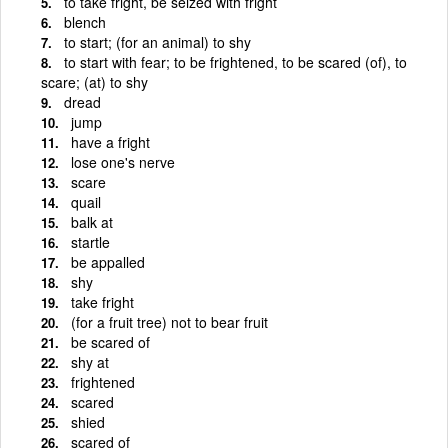
to take fright, be seized with fright
blench
to start; (for an animal) to shy
to start with fear; to be frightened, to be scared (of), to
scare; (at) to shy
dread
jump
have a fright
lose one's nerve
scare
quail
balk at
startle
be appalled
shy
take fright
(for a fruit tree) not to bear fruit
be scared of
shy at
frightened
scared
shied
scared of