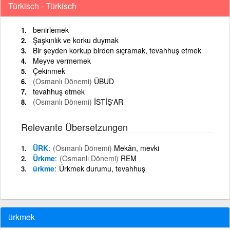
Türkisch - Türkisch
benirlemek
Şaşkınlık ve korku duymak
Bir şeyden korkup birden sıçramak, tevahhuş etmek
Meyve vermemek
Çekinmek
(Osmanlı Dönemi)
ÜBUD
tevahhuş etmek
(Osmanlı Dönemi)
İSTİŞ'AR
Relevante Übersetzungen
ÜRK
(Osmanlı Dönemi)
Mekân, mevki
Ürkme
(Osmanlı Dönemi)
REM
ürkme
Ürkmek durumu, tevahhuş
ürkmek