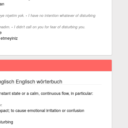
ran
-
eye niyetim yok.
I have no intention whatever of disturbing
-
amadım.
I didn't call on you for fear of disturbing you.
e
z etmeyiniz
glisch Englisch wörterbuch
onstant state or a calm, continuous flow, in particular:
r.
pact; to cause emotional irritation or confusion
sturbing