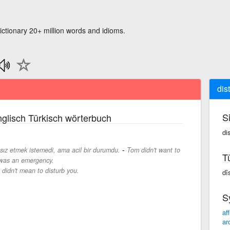
ictionary 20+ million words and idioms.
dis
S
glisch Türkisch wörterbuch
di
-
sız etmek istemedi, ama acil bir durumdu.
Tom didn't want to
T
t was an emergency.
I didn't mean to disturb you.
dîs
S
aff
ar