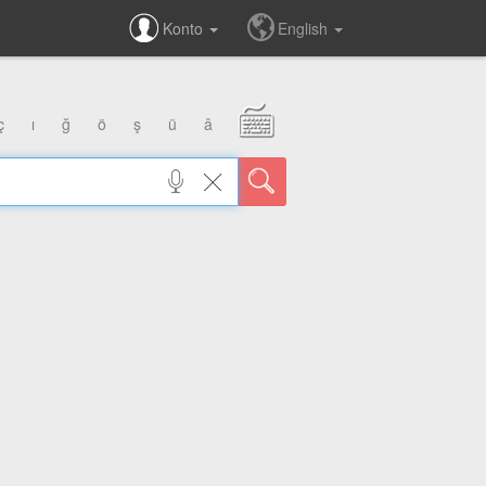
Konto
English
ç
ı
ğ
ö
ş
ü
â