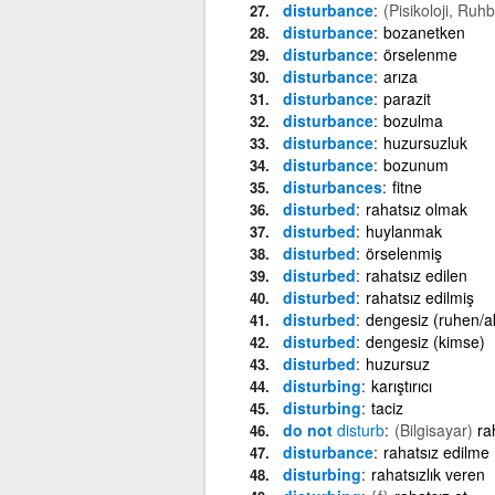
disturbance
(Pisikoloji, Ruhb
disturbance
bozanetken
disturbance
örselenme
disturbance
arıza
disturbance
parazit
disturbance
bozulma
disturbance
huzursuzluk
disturbance
bozunum
disturbances
fitne
disturbed
rahatsız olmak
disturbed
huylanmak
disturbed
örselenmiş
disturbed
rahatsız edilen
disturbed
rahatsız edilmiş
disturbed
dengesiz (ruhen/a
disturbed
dengesiz (kimse)
disturbed
huzursuz
disturbing
karıştırıcı
disturbing
taciz
do not
disturb
(Bilgisayar)
ra
disturbance
rahatsız edilme
disturbing
rahatsızlık veren