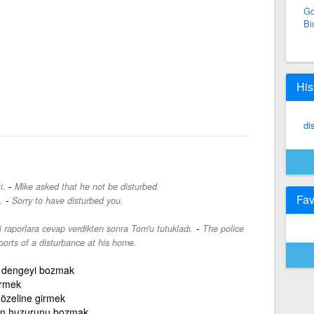
Go
Bi
His
di
-
i.
Mike asked that he not be disturbed.
Fav
-
.
Sorry to have disturbed you.
-
gili raporlara cevap verdikten sonra Tom'u tutukladı.
The police
ports of a disturbance at his home.
 dengeyi bozmak
irmek
) özeline girmek
ın huzurunu bozmak