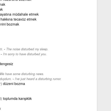
mak
ak
hayatına müdahale etmek
 hakkına tecavüz etmek
nini bozmak
-
ti.
The noise disturbed my sleep.
-
I'm sorry to have disturbed you.
dengesiz
We have some disturbing news.
-
i duydum.
I've just heard a disturbing rumor.
r)
düzeni bozma
t)
toplumda karışıklık
ı