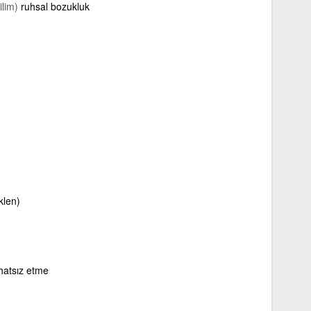
ilim)
ruhsal bozukluk
klen)
hatsız etme