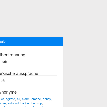
turb
ilbentrennung
s·turb
ürkische aussprache
tırb
ynonyme
lict
,
agitate
,
ail
,
alarm
,
amaze
,
annoy
,
ouse
,
astound
,
badger
,
burn up
,