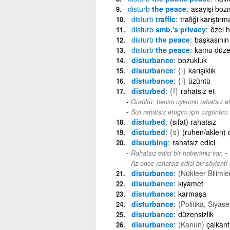
disturb
the peace
asayişi boz
disturb
traffic
trafiği karıştırm
disturb
smb.'s privacy
özel 
disturb
the peace
başkasının
disturb
the peace
kamu düze
disturbance
bozukluk
disturbance
{i}
karışıklık
disturbance
{i}
üzüntü
disturbed
{f}
rahatsız et
Gürültü, benim uykumu rahatsız et
Sizi rahatsız ettiğim için üzgünüm.
disturbed
(sıfat) rahatsız
disturbed
{s}
(ruhen/aklen) 
disturbing
rahatsız edici
-
Rahatsız edici bir haberimiz var.
Az önce rahatsız edici bir söylent
disturbance
(Nükleer Bilimle
disturbance
kıyamet
disturbance
karmaşa
disturbance
(Politika, Siyase
disturbance
düzensizlik
disturbance
(Kanun)
çalkant