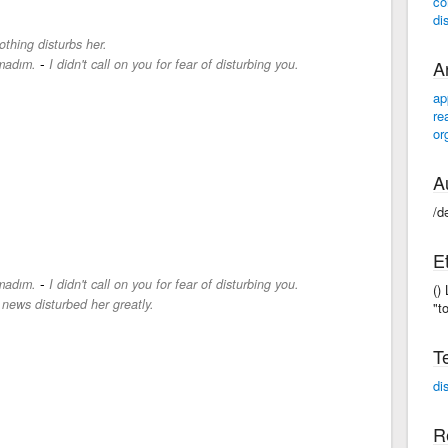
co
di
othing disturbs her.
-
amadım.
I didn't call on you for fear of disturbing you.
A
ap
re
or
A
/d
E
-
amadım.
I didn't call on you for fear of disturbing you.
()
news disturbed her greatly.
"t
T
di
R