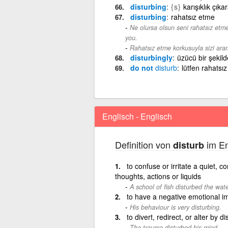
disturbing
{s}
karışıklık çıka
disturbing
rahatsız etme
Ne olursa olsun seni rahatsız etm
you.
Rahatsız etme korkusuyla sizi ar
disturbingly
üzücü bir şekild
do not
disturb
lütfen rahatsı
Englisch - Englisch
Definition von
im En
disturb
to confuse or irritate a quiet, c
thoughts, actions or liquids
A school of fish disturbed the wate
to have a negative emotional im
His behaviour is very disturbing.
to divert, redirect, or alter by di
The trauma disturbed his mind.