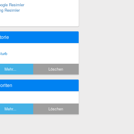
ogle Resimler
ng Resimler
torie
sturb
Mehr...
Löschen
oriten
Mehr...
Löschen