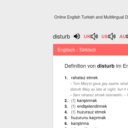
Online English Turkish and Multilingual D
disturb
Englisch - Türkisch
Definition von
im En
disturb
rahatsız etmek
Tom Mary'yi gece geç saatte rahat
disturb Mary so late at night, but i
-
Seni rahatsız etmek istemedim.
{f}
karıştırmak
{f}
endişelendirmek
{f}
huzursuz etmek
huzurunu kaçırmak
karıştırma