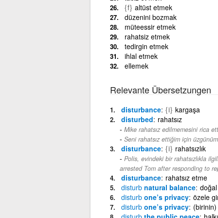
{f}
altüst etmek
düzenini bozmak
müteessir etmek
rahatsiz etmek
tedirgin etmek
ihlal etmek
ellemek
Relevante Übersetzungen
disturbance
{i}
kargaşa
disturbed
rahatsız
Mike rahatsız edilmemesini rica ett
Seni rahatsız ettiğim için üzgünüm
disturbance
{i}
rahatsızlık
Polis, evindeki bir rahatsızlıkla il
arrested Tom after responding to re
disturbance
rahatsız etme
disturb
natural balance
doğal
disturb
one’s privacy
özele g
disturb
one’s privacy
(birinin
disturb
the public peace
halk