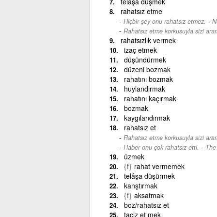
telaşa düşmek
rahatsız etme
-
Hiçbir şey onu rahatsız etmez.
N
Rahatsız etme korkusuyla sizi ar
rahatsızlık vermek
izaç etmek
düşündürmek
düzeni bozmak
rahatını bozmak
huylandırmak
rahatını kaçırmak
bozmak
kaygılandırmak
rahatsız et
Rahatsız etme korkusuyla sizi ar
-
Haber onu çok rahatsız etti.
The 
üzmek
{f}
rahat vermemek
telâşa düşürmek
kanştırmak
{f}
aksatmak
boz/rahatsız et
taciz et mek