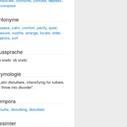
mplicate
,
confound
,
confuse
,
depress
,
scompose
ntonyme
pease
,
calm
,
comfort
,
pacify
,
quiet
,
assure
,
soothe
,
arrange
,
locate
,
order
,
ganize
,
sort
ussprache
əˈstərb/ /dɪˈstɜrb/
tymologie
 Latin disturbare, intensifying for turbare,
o throw into disorder".
empora
sturbs
,
disturbing
,
disturbed
esimler