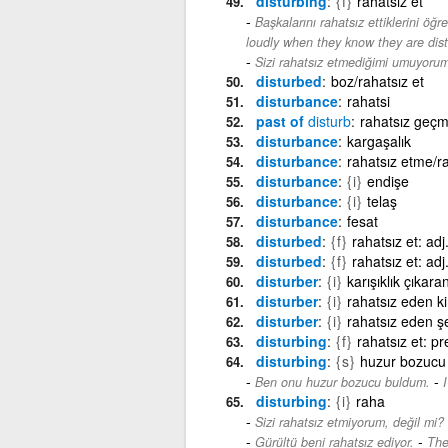
disturbing
{f}
rahatsız et
Başkalarını rahatsız ettiklerini öğ
loudly when they know they are dist
Sizi rahatsız etmediğimi umuyorum
disturbed
boz/rahatsız et
disturbance
rahatsi
past of
disturb
rahatsız geçm
disturbance
kargaşalık
disturbance
rahatsız etme/ra
disturbance
{i}
endişe
disturbance
{i}
telaş
disturbance
fesat
disturbed
{f}
rahatsız et: adj
disturbed
{f}
rahatsız et: adj
disturber
{i}
karışıklık çıkar
disturber
{i}
rahatsız eden k
disturber
{i}
rahatsız eden ş
disturbing
{f}
rahatsız et: p
disturbing
{s}
huzur bozucu
-
Ben onu huzur bozucu buldum.
I
disturbing
{i}
raha
Sizi rahatsız etmiyorum, değil mi?
-
Gürültü beni rahatsız ediyor.
The