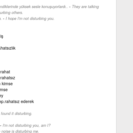
-
rendiklerinde yüksek sesle konuşuyorlardı..
They are talking
urbing others.
-
.
I hope I'm not disturbing you.
iş
hatsızlık
.rahat
.rahatsız
an kimse
imse
ey
rep.rahatsız ederek
 found it disturbing.
-
I'm not disturbing you, am I?
 noise is disturbing me.