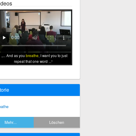
ideos
... And as you
breathe
, I want you to just
repeat that one word ...
torie
eathe
Mehr...
Löschen