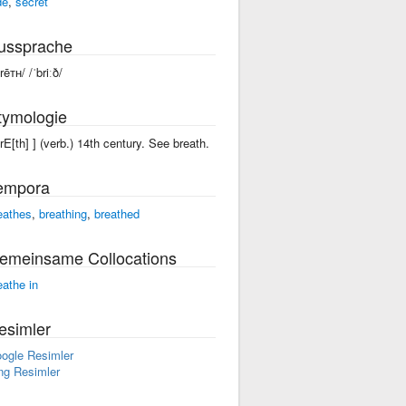
de
,
secret
ussprache
rēᴛʜ/ /ˈbriːð/
tymologie
brE[th] ] (verb.) 14th century. See breath.
empora
eathes
,
breathing
,
breathed
emeinsame Collocations
eathe in
esimler
ogle Resimler
ng Resimler