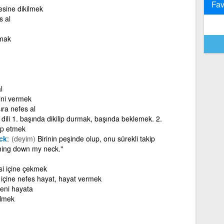
Fav
esine dikilmek
s al
lmak
l
ini vermek
ıra nefes al
 dili 1. başında dikilip durmak, başında beklemek. 2.
ip etmek
ck
(deyim)
Birinin peşinde olup, onu sürekli takip
thing down my neck."
si içine çekmek
içine nefes hayat, hayat vermek
eni hayata
ilmek