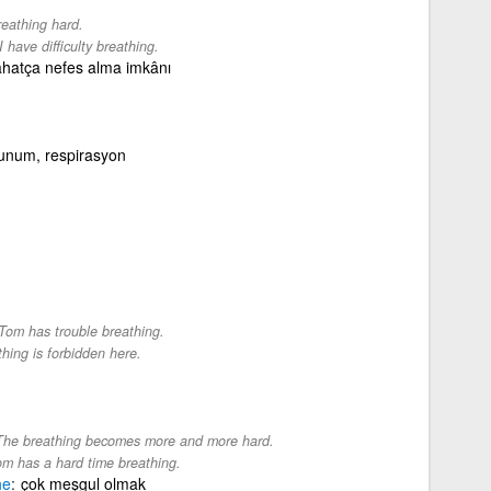
eathing hard.
I have difficulty breathing.
ahatça nefes alma imkânı
lunum, respirasyon
Tom has trouble breathing.
hing is forbidden here.
The breathing becomes more and more hard.
m has a hard time breathing.
he
çok meşgul olmak