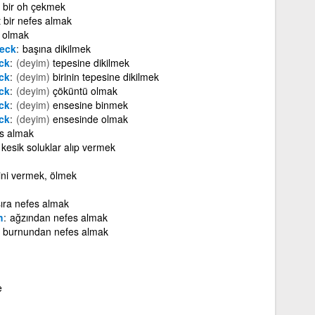
n bir oh çekmek
 bir nefes almak
s olmak
eck
başına dikilmek
ck
(deyim)
tepesine dikilmek
ck
(deyim)
birinin tepesine dikilmek
ck
(deyim)
çöküntü olmak
ck
(deyim)
ensesine binmek
ck
(deyim)
ensesinde olmak
es almak
 kesik soluklar alıp vermek
ini vermek, ölmek
sıra nefes almak
h
ağzından nefes almak
burnundan nefes almak
e