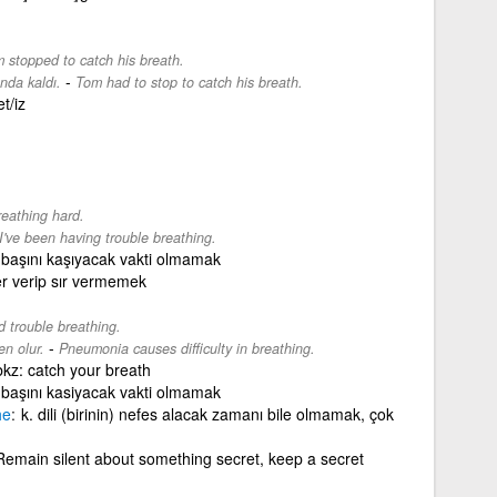
 stopped to catch his breath.
-
nda kaldı.
Tom had to stop to catch his breath.
t/iz
eathing hard.
I've been having trouble breathing.
başını kaşıyacak vakti olmamak
r verip sır vermemek
 trouble breathing.
-
n olur.
Pneumonia causes difficulty in breathing.
bkz: catch your breath
başını kasiyacak vakti olmamak
he
k. dili (birinin) nefes alacak zamanı bile olmamak, çok
Remain silent about something secret, keep a secret