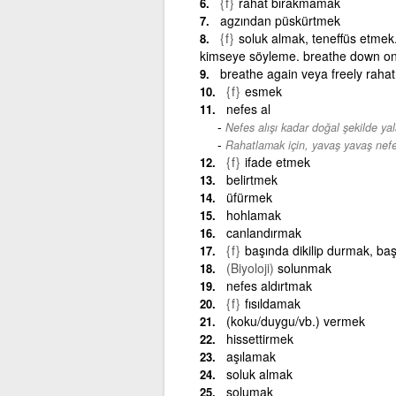
{f}
rahat bırakmamak
agzından püskürtmek
{f}
soluk almak, teneffüs etmek.
kimseye söyleme. breathe down one
breathe again veya freely rahat
{f}
esmek
nefes al
Nefes alışı kadar doğal şekilde yal
Rahatlamak için, yavaş yavaş nefe
{f}
ifade etmek
belirtmek
üfürmek
hohlamak
canlandırmak
{f}
başında dikilip durmak, b
(Biyoloji)
solunmak
nefes aldırtmak
{f}
fısıldamak
(koku/duygu/vb.) vermek
hissettirmek
aşılamak
soluk almak
solumak