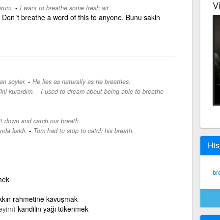
V
-
orum.
I want to breathe some fresh air.
. Don´t breathe a word of this to anyone. Bunu sakin
-
an söyler.
He lies as naturally as he breathes.
-
ini kurardım.
I used to dream about being able to breathe
sit down and catch our breath.
-
nda kaldı.
Tom had to stop to catch his breath.
His
br
mek
kkın rahmetine kavuşmak
eyim)
kandilin yağı tükenmek