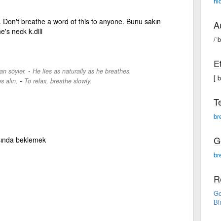
hi
 Don't breathe a word of this to anyone. Bunu sakın
A
's neck k.dili
/ˈb
E
-
an söyler.
He lies as naturally as he breathes.
[ 
-
s alın.
To relax, breathe slowly.
T
br
G
aşında beklemek
br
R
Go
Bi