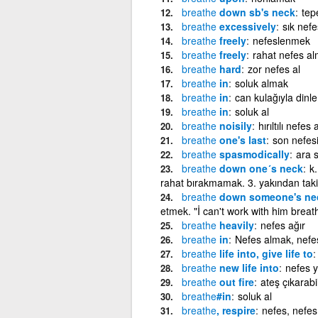
breathe
down sb's neck
tep
breathe
excessively
sık nefe
breathe
freely
nefeslenmek
breathe
freely
rahat nefes a
breathe
hard
zor nefes al
breathe
in
soluk almak
breathe
in
can kulağıyla dinle
breathe
in
soluk al
breathe
noisily
hırıltılı nefes a
breathe
one's last
son nefes
breathe
spasmodically
ara s
breathe
down one´s neck
k.
rahat bırakmamak. 3. yakından tak
breathe
down someone's ne
etmek. "İ can't work with him brea
breathe
heavily
nefes ağır
breathe
in
Nefes almak, nefe
breathe
life into, give life to
breathe
new life into
nefes y
breathe
out fire
ateş çıkarab
breathe
#in
soluk al
breathe
, respire
nefes, nefes