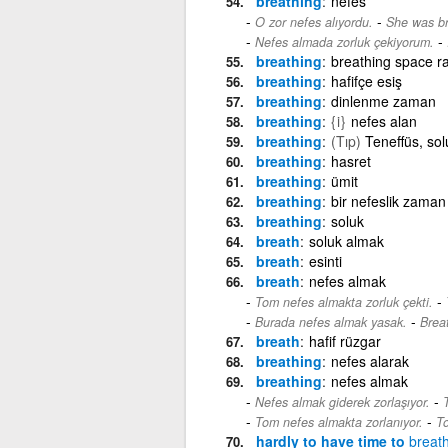
breathing
nefes
-
O zor nefes alıyordu.
She was br
-
Nefes almada zorluk çekiyorum.
breathing
breathing space r
breathing
hafifçe esiş
breathing
dinlenme zaman
breathing
{i}
nefes alan
breathing
(Tıp)
Teneffüs, so
breathing
hasret
breathing
ümit
breathing
bir nefeslik zaman
breathing
soluk
breath
soluk almak
breath
esinti
breath
nefes almak
-
Tom nefes almakta zorluk çekti.
-
Burada nefes almak yasak.
Breat
breath
hafif rüzgar
breathing
nefes alarak
breathing
nefes almak
-
Nefes almak giderek zorlaşıyor.
-
Tom nefes almakta zorlanıyor.
To
hardly to have time to
breat