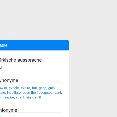
athe
ürkische aussprache
idh
ynonyme
aw in
,
exhale
,
expire
,
fan
,
gasp
,
gulp
,
hale
,
insufflate
,
open the floodgates
,
pant
,
ff
,
respire
,
scent
,
sigh
,
sniff
ntonyme