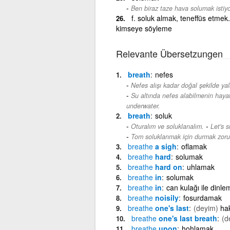
Ben biraz taze hava solumak istiy
f. soluk almak, teneffüs etmek
kimseye söyleme
Relevante Übersetzungen
breath
nefes
Nefes alışı kadar doğal şekilde yal
Su altında nefes alabilmenin hayal
underwater.
breath
soluk
-
Oturalım ve soluklanalım.
Let's 
Tom soluklanmak için durmak zoru
breathe
a sigh
oflamak
breathe
hard
solumak
breathe
hard on
uhlamak
breathe
in
solumak
breathe
in
can kulağı ile dinle
breathe
noisily
fosurdamak
breathe
one's last
(deyim)
ha
breathe
one's last breath
(d
breathe
upon
hohlamak