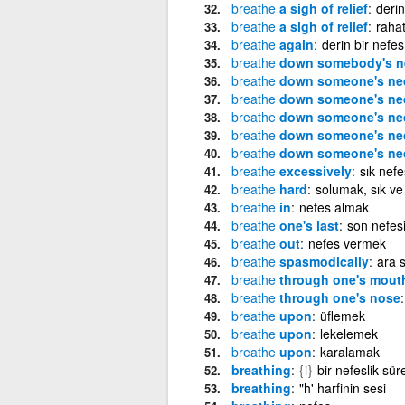
breathe
a sigh of relief
deri
breathe
a sigh of relief
rahat
breathe
again
derin bir nefe
breathe
down somebody's n
breathe
down someone's ne
breathe
down someone's ne
breathe
down someone's ne
breathe
down someone's ne
breathe
down someone's ne
breathe
excessively
sık nef
breathe
hard
solumak, sık ve
breathe
in
nefes almak
breathe
one's last
son nefes
breathe
out
nefes vermek
breathe
spasmodically
ara 
breathe
through one's mout
breathe
through one's nose
breathe
upon
üflemek
breathe
upon
lekelemek
breathe
upon
karalamak
breathing
{i}
bir nefeslik sür
breathing
"h' harfinin sesi