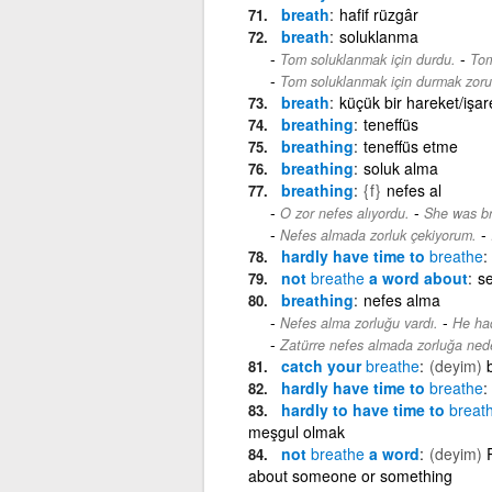
breath
hafif rüzgâr
breath
soluklanma
-
Tom soluklanmak için durdu.
Tom
Tom soluklanmak için durmak zoru
breath
küçük bir hareket/işare
breathing
teneffüs
breathing
teneffüs etme
breathing
soluk alma
breathing
{f}
nefes al
-
O zor nefes alıyordu.
She was br
-
Nefes almada zorluk çekiyorum.
hardly have time to
breathe
not
breathe
a word about
se
breathing
nefes alma
-
Nefes alma zorluğu vardı.
He had
Zatürre nefes almada zorluğa nede
catch your
breathe
(deyim)
hardly have time to
breathe
hardly to have time to
breat
meşgul olmak
not
breathe
a word
(deyim)
about someone or something