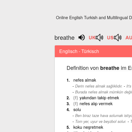
Online English Turkish and Multilingual D
breathe
Englisch - Türkisch
Definition von
im En
breathe
nefes almak
-
Derin nefes almak sağlıklıdır.
It'
Burada nefes almak mümkün değil
{f}
yakından takip etmek
{f}
nefes alıp vermek
solu
Ben biraz taze hava solumak istiy
-
Tom yer, uyur ve beyzbol solur.
T
koku neşretmek