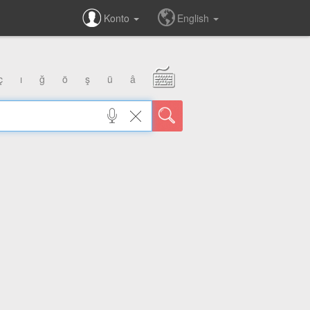
Konto
English
ç
ı
ğ
ö
ş
ü
â