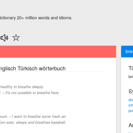
ictionary 20+ million words and idioms.
bre
T
glisch Türkisch wörterbuch
br
s healthy to breathe deeply.
S
-
.
It's not possible to breathe here.
dr
in
pu
-
orum.
I want to breathe some fresh air.
om eats, sleeps and breathes baseball.
A